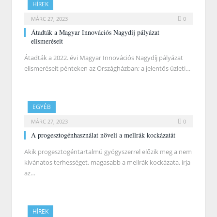
HÍREK
MÁRC 27, 2023
0
Átadták a Magyar Innovációs Nagydíj pályázat
elismeréseit
Átadták a 2022. évi Magyar Innovációs Nagydíj pályázat
elismeréseit pénteken az Országházban; a jelentős üzleti…
EGYÉB
MÁRC 27, 2023
0
A progesztogénhasználat növeli a mellrák kockázatát
Akik progesztogéntartalmú gyógyszerrel előzik meg a nem
kívánatos terhességet, magasabb a mellrák kockázata, írja
az…
HÍREK