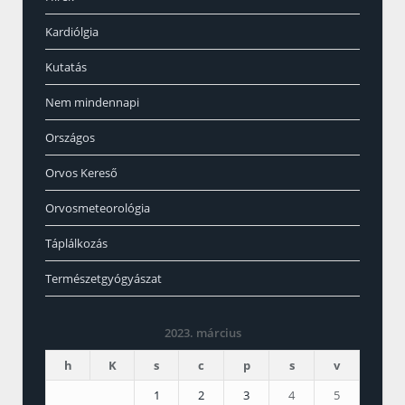
Kardiólgia
Kutatás
Nem mindennapi
Országos
Orvos Kereső
Orvosmeteorológia
Táplálkozás
Természetgyógyászat
2023. március
h
K
s
c
p
s
v
1
2
3
4
5