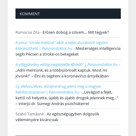
KOMMENT
Ramocsa Zita
-
Erősen dobog a szívem… Mit tegyek?
A pécsi "stroke-hálózat" akár a teljes dunántúli régióra
kiterjeszthető | Pannondoktor.hu
-
Mesterséges intelligencia
segíti Pécsen a stroke-os betegeket
A világjárvány eddig megkímélte Afrikát? | Pannondoktor.hu
-
„Adni mentünk, és a többszörösét kaptuk. Most mi
jövünk!” – Élni és segíteni a koronavírus árnyékában
Új, életveszélyes, dizájnerdrog jelent meg a magyar
kábítószerpiacon | Pannondoktor.hu
-
„Levágod a fejét,
kettő nő helyette, újabb és újabb drogok jelennek meg…”
– interjú dr. Sümegi András pszichiáterrel
Szabó Tamásné
-
Az egészségügyben dolgozók
véleményére kíváncsiak