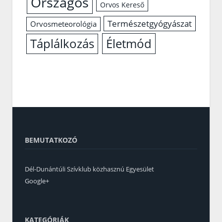
Országos
Orvos Kereső
Természetgyógyászat
Orvosmeteorológia
Életmód
Táplálkozás
BEMUTATKOZÓ
Dél-Dunántúli Szívklub közhasznú Egyesület
Google+
KATEGÓRIÁK