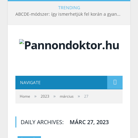
TRENDING
ABCDE‑módszer: így ismerhetjük fel korán a gyanús bőrelváltozásokat
NAVIGATE
»
»
»
Home
2023
március
27
DAILY ARCHIVES:
MÁRC 27, 2023