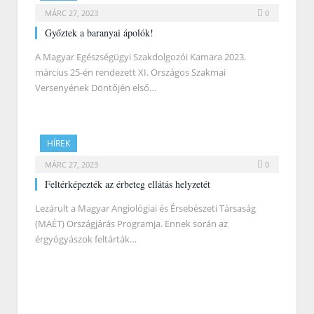
MÁRC 27, 2023
0
Győztek a baranyai ápolók!
A Magyar Egészségügyi Szakdolgozói Kamara 2023.
március 25-én rendezett XI. Országos Szakmai
Versenyének Döntőjén első…
HÍREK
MÁRC 27, 2023
0
Feltérképezték az érbeteg ellátás helyzetét
Lezárult a Magyar Angiológiai és Érsebészeti Társaság
(MAÉT) Országjárás Programja. Ennek során az
érgyógyászok feltárták…