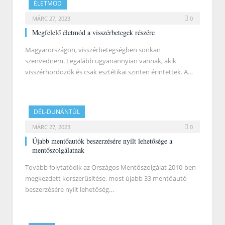
ÉLETMÓD
MÁRC 27, 2023
0
Megfelelő életmód a visszérbetegek részére
Magyarországon, visszérbetegségben sonkan
szenvednem. Legalább ugyanannyian vannak, akik
visszérhordozók és csak esztétikai szinten érintettek. A…
DÉL-DUNÁNTÚL
MÁRC 27, 2023
0
Újabb mentőautók beszerzésére nyílt lehetősége a
mentőszolgálatnak
Tovább folytatódik az Országos Mentőszolgálat 2010-ben
megkezdett korszerűsítése, most újabb 33 mentőautó
beszerzésére nyílt lehetőség…