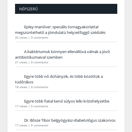
NÉPSZERŰ
Epley-manőver: speciális tornagyakorlattal
megszüntethető a jóindulatú helyzetfüggő szédülés
26 views
|
0 comments
A baktériumok könnyen ellenállóvá válnak a jövő
antibiotikumaival szemben
21 views
|
0 comments
Egyre több nő dohányzik, és több közöttük a
tüdőrákos
18 views
|
0 comments
Egyre több fiatal kerül súlyos lelki krízishelyzetbe
17 views
|
0 comments
Dr. Bősze Tibor belgyógyász-diabetológus szakorvos
17 views
|
0 comments