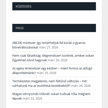
KÖZÖSSÉG
FRISS
ABCDE‑módszer: így ismerhetjük fel korán a gyanús
bőrelváltozásokat
márc 27, 2026
Nem csak fáradtság: idegrendszeri tünetek, amiket sokan
figyelmen kívül hagynak
márc 26, 2026
Az egész érrendszer egy kézben – miért fontos az átfogó
állapotfelmérés?
márc 25, 2026
Természetes megjelenés, nem feltűnő változás – mit
várhatunk ma az esztétikai kezelésektől?
márc 24, 2026
Magas vérnyomás nőknél: sokan tudnak róla, mégsem
lépnek
márc 23, 2026