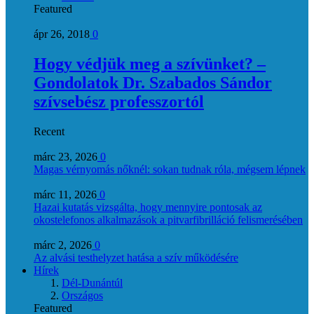
Featured
ápr 26, 2018
0
Hogy védjük meg a szívünket? –
Gondolatok Dr. Szabados Sándor
szívsebész professzortól
Recent
márc 23, 2026
0
Magas vérnyomás nőknél: sokan tudnak róla, mégsem lépnek
márc 11, 2026
0
Hazai kutatás vizsgálta, hogy mennyire pontosak az
okostelefonos alkalmazások a pitvarfibrilláció felismerésében
márc 2, 2026
0
Az alvási testhelyzet hatása a szív működésére
Hírek
Dél-Dunántúl
Országos
Featured