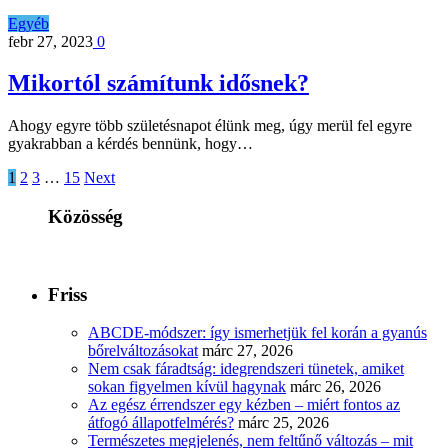
Egyéb
febr 27, 2023
0
Mikortól számítunk idősnek?
Ahogy egyre több születésnapot élünk meg, úgy merül fel egyre
gyakrabban a kérdés bennünk, hogy…
1
2
3
…
15
Next
Közösség
Friss
ABCDE‑módszer: így ismerhetjük fel korán a gyanús
bőrelváltozásokat
márc 27, 2026
Nem csak fáradtság: idegrendszeri tünetek, amiket
sokan figyelmen kívül hagynak
márc 26, 2026
Az egész érrendszer egy kézben – miért fontos az
átfogó állapotfelmérés?
márc 25, 2026
Természetes megjelenés, nem feltűnő változás – mit