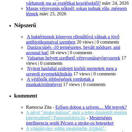
várhatunk ma az esztétikai kezelésektől?
márc 24, 2026
Magas vérnyomás nőknél: sokan tudnak róla, mégsem
lépnek
márc 23, 2026
Népszerű
A baktériumok könnyen ellenállóvá válnak a jövő
antibiotikumaival szemben
20 views
|
0 comments
Darázscsípés -10 természetes, bevált módszer, ami
azonnal hat!
18 views
|
0 comments
Valsartan helyett szedhető vérnyomásgyógyszerek
17
views
|
0 comments
Nyitott hasfallal született kisfiút mentettek meg a
szegedi gyermekklinikán
17 views
|
0 comments
A védőnők többségének romlottak a
munkakörülményei
17 views
|
0 comments
komment
Ramocsa Zita
-
Erősen dobog a szívem… Mit tegyek?
A pécsi "stroke-hálózat" akár a teljes dunántúli régióra
kiterjeszthető | Pannondoktor.hu
-
Mesterséges
intelligencia segíti Pécsen a stroke-os betegeket
A világjárvány eddig megkímélte Afrikát? |