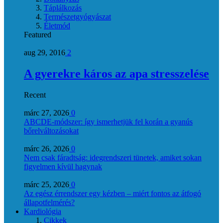
Táplálkozás
Természetgyógyászat
Életmód
Featured
aug 29, 2016
2
A gyerekre káros az apa stresszelése
Recent
márc 27, 2026
0
ABCDE‑módszer: így ismerhetjük fel korán a gyanús
bőrelváltozásokat
márc 26, 2026
0
Nem csak fáradtság: idegrendszeri tünetek, amiket sokan
figyelmen kívül hagynak
márc 25, 2026
0
Az egész érrendszer egy kézben – miért fontos az átfogó
állapotfelmérés?
Kardiológia
Cikkek