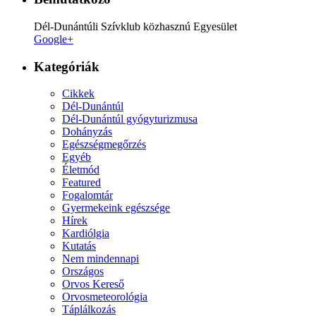
Dél-Dunántúli Szívklub közhasznú Egyesület
Google+
Kategóriák
Cikkek
Dél-Dunántúl
Dél-Dunántúl gyógyturizmusa
Dohányzás
Egészségmegőrzés
Egyéb
Életmód
Featured
Fogalomtár
Gyermekeink egészsége
Hírek
Kardiólgia
Kutatás
Nem mindennapi
Országos
Orvos Kereső
Orvosmeteorológia
Táplálkozás