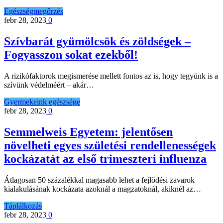
Egészségmegőrzés
febr 28, 2023
0
Szívbarát gyümölcsök és zöldségek –
Fogyasszon sokat ezekből!
A rizikófaktorok megismerése mellett fontos az is, hogy tegyünk is a
szívünk védelméért – akár…
Gyermekeink egészsége
febr 28, 2023
0
Semmelweis Egyetem: jelentősen
növelheti egyes születési rendellenességek
kockázatát az első trimeszteri influenza
Átlagosan 50 százalékkal magasabb lehet a fejlődési zavarok
kialakulásának kockázata azoknál a magzatoknál, akiknél az…
Táplálkozás
febr 28, 2023
0