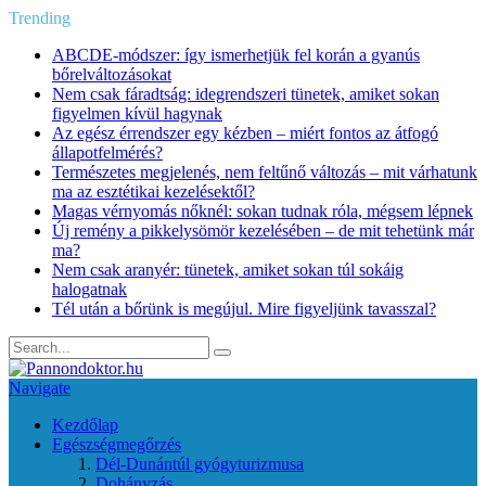
Trending
ABCDE‑módszer: így ismerhetjük fel korán a gyanús
bőrelváltozásokat
Nem csak fáradtság: idegrendszeri tünetek, amiket sokan
figyelmen kívül hagynak
Az egész érrendszer egy kézben – miért fontos az átfogó
állapotfelmérés?
Természetes megjelenés, nem feltűnő változás – mit várhatunk
ma az esztétikai kezelésektől?
Magas vérnyomás nőknél: sokan tudnak róla, mégsem lépnek
Új remény a pikkelysömör kezelésében – de mit tehetünk már
ma?
Nem csak aranyér: tünetek, amiket sokan túl sokáig
halogatnak
Tél után a bőrünk is megújul. Mire figyeljünk tavasszal?
Navigate
Kezdőlap
Egészségmegőrzés
Dél-Dunántúl gyógyturizmusa
Dohányzás