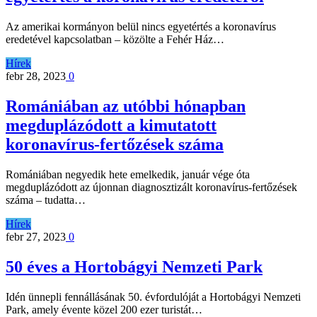
Az amerikai kormányon belül nincs egyetértés a koronavírus
eredetével kapcsolatban – közölte a Fehér Ház…
Hírek
febr 28, 2023
0
Romániában az utóbbi hónapban
megduplázódott a kimutatott
koronavírus-fertőzések száma
Romániában negyedik hete emelkedik, január vége óta
megduplázódott az újonnan diagnosztizált koronavírus-fertőzések
száma – tudatta…
Hírek
febr 27, 2023
0
50 éves a Hortobágyi Nemzeti Park
Idén ünnepli fennállásának 50. évfordulóját a Hortobágyi Nemzeti
Park, amely évente közel 200 ezer turistát…