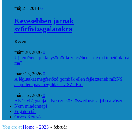
máj 21, 2014
6
Kevesebben járnak
szűrővizsgálatokra
Recent
márc 20, 2026
0
Új remény a pikkelysömör kezelésében – de mit tehetünk már
ma?
márc 13, 2026
0
A légutakat megfertőző gombák ellen fejlesztenek mRNS-
alapú terápiás megoldást az SZTE-n
márc 12, 2026
0
Alvás világnapja – Nemzetközi összefogás a jobb alvásért
Nem mindennapi
Fogalomtár
Orvos Kereső
You are at:
Home
»
2023
»
február