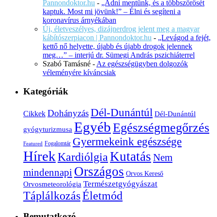
Pannondoktor.hu
-
„Adni mentünk, és a többszörösét
kaptuk. Most mi jövünk!” – Élni és segíteni a
koronavírus árnyékában
Új, életveszélyes, dizájnerdrog jelent meg a magyar
kábítószerpiacon | Pannondoktor.hu
-
„Levágod a fejét,
kettő nő helyette, újabb és újabb drogok jelennek
meg…” – interjú dr. Sümegi András pszichiáterrel
Szabó Tamásné
-
Az egészségügyben dolgozók
véleményére kíváncsiak
Kategóriák
Dél-Dunántúl
Dohányzás
Cikkek
Dél-Dunántúl
Egyéb
Egészségmegőrzés
gyógyturizmusa
Gyermekeink egészsége
Fogalomtár
Featured
Hírek
Kutatás
Kardiólgia
Nem
Országos
mindennapi
Orvos Kereső
Természetgyógyászat
Orvosmeteorológia
Életmód
Táplálkozás
Bemutatkozó