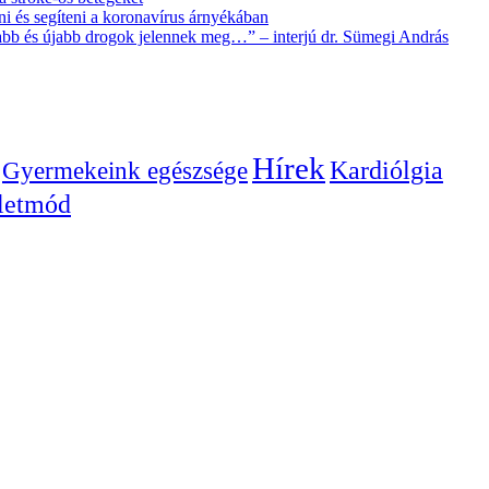
i és segíteni a koronavírus árnyékában
újabb és újabb drogok jelennek meg…” – interjú dr. Sümegi András
Hírek
Gyermekeink egészsége
Kardiólgia
letmód