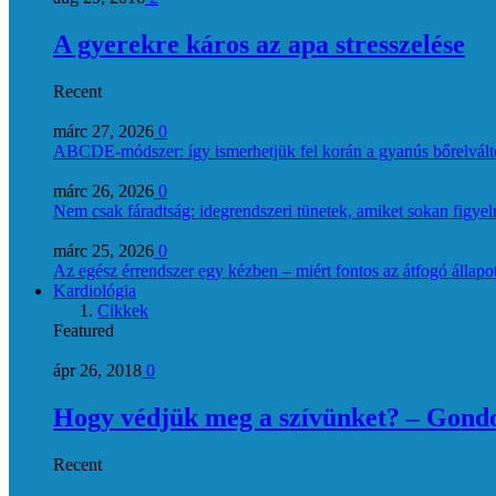
A gyerekre káros az apa stresszelése
Recent
márc 27, 2026
0
ABCDE‑módszer: így ismerhetjük fel korán a gyanús bőrelvált
márc 26, 2026
0
Nem csak fáradtság: idegrendszeri tünetek, amiket sokan figye
márc 25, 2026
0
Az egész érrendszer egy kézben – miért fontos az átfogó állapo
Kardiológia
Cikkek
Featured
ápr 26, 2018
0
Hogy védjük meg a szívünket? – Gondol
Recent