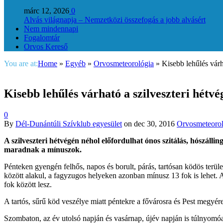
márc 12, 2026
0
Alvás világnapja – Nemzetközi összefogás a jobb alvásért
Nem mindennapi
Fogalomtár
Orvos Kereső
You are at:
Home
»
Egyéb
»
Orvosmeteorológia
»
Kisebb lehűlés várh
Kisebb lehűlés várható a szilveszteri hétvé
0
By
Dél-Dunántúli Szívklub egyesület
on
dec 30, 2016
Orvosmeteorol
A szilveszteri hétvégén néhol előfordulhat ónos szitálás, hószálli
maradnak a mínuszok.
Pénteken gyengén felhős, napos és borult, párás, tartósan ködös terül
között alakul, a fagyzugos helyeken azonban mínusz 13 fok is lehet. A
fok között lesz.
A tartós, sűrű köd veszélye miatt péntekre a fővárosra és Pest megyé
Szombaton, az év utolsó napján és vasárnap, újév napján is túlnyomóa