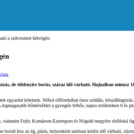
ató a szilveszteri hétvégén
gén
ógia
ngózás, de többnyire borús, száraz idő várható. Hajnalban mínusz 10
etek egyaránt lehetnek. Néhol előfordulhat ónos szitálás, hószállingóz
 legmagasabb hőmérséklet a gyengén felhős, napos területeken 0 és plus
re, valamint Fejér, Komárom-Esztergom és Nógrád megyére elsőfokú figye
n borult lesz az ég, párás, helyenként tartósan ködös idő várható, zúz