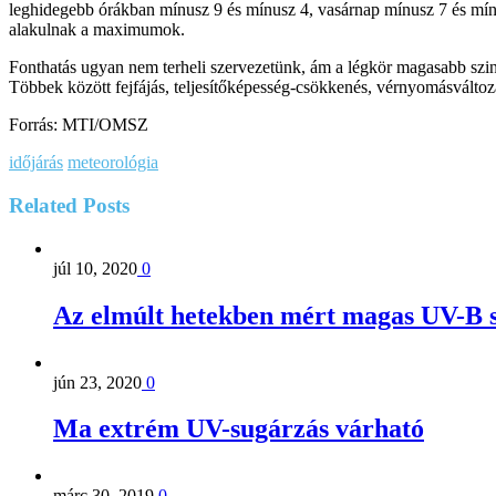
leghidegebb órákban mínusz 9 és mínusz 4, vasárnap mínusz 7 és mínu
alakulnak a maximumok.
Fonthatás ugyan nem terheli szervezetünk, ám a légkör magasabb szint
Többek között fejfájás, teljesítőképesség-csökkenés, vérnyomásváltoz
Forrás: MTI/OMSZ
időjárás
meteorológia
Related
Posts
júl 10, 2020
0
Az elmúlt hetekben mért magas UV-B s
jún 23, 2020
0
Ma extrém UV-sugárzás várható
márc 30, 2019
0