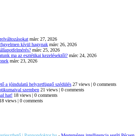
elváltozásokat
márc 27, 2026
n figyelmen kívül hagynak
márc 26, 2026
állapotfelmérés?
márc 25, 2026
tunk ma az esztétikai kezelésektől?
márc 24, 2026
épnek
márc 23, 2026
tő a jóindulatú helyzetfüggő szédülés
27 views
|
0 comments
iotikumaival szemben
21 views
|
0 comments
al hat!
18 views
|
0 comments
18 views
|
0 comments
iterjeszthető | Pannondoktor.hu
-
Mesterséges intelligencia segíti Pécsen