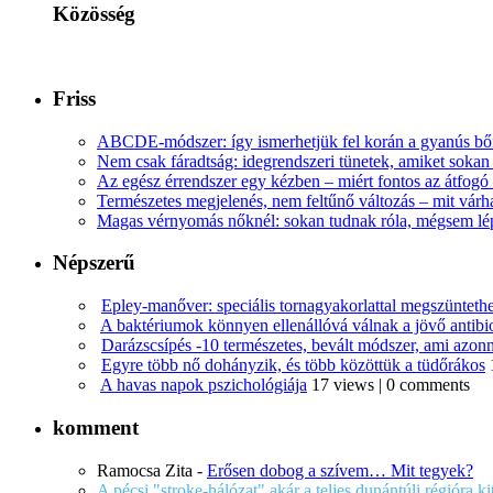
Közösség
Friss
ABCDE‑módszer: így ismerhetjük fel korán a gyanús bőr
Nem csak fáradtság: idegrendszeri tünetek, amiket soka
Az egész érrendszer egy kézben – miért fontos az átfogó 
Természetes megjelenés, nem feltűnő változás – mit várha
Magas vérnyomás nőknél: sokan tudnak róla, mégsem l
Népszerű
Epley-manőver: speciális tornagyakorlattal megszüntethe
A baktériumok könnyen ellenállóvá válnak a jövő antib
Darázscsípés -10 természetes, bevált módszer, ami azonn
Egyre több nő dohányzik, és több közöttük a tüdőrákos
A havas napok pszichológiája
17 views
|
0 comments
komment
Ramocsa Zita
-
Erősen dobog a szívem… Mit tegyek?
A pécsi "stroke-hálózat" akár a teljes dunántúli régióra k