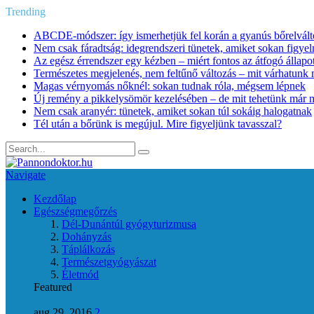
Trending
ABCDE‑módszer: így ismerhetjük fel korán a gyanús bőrelvált
Nem csak fáradtság: idegrendszeri tünetek, amiket sokan figye
Az egész érrendszer egy kézben – miért fontos az átfogó állapo
Természetes megjelenés, nem feltűnő változás – mit várhatunk m
Magas vérnyomás nőknél: sokan tudnak róla, mégsem lépnek
Új remény a pikkelysömör kezelésében – de mit tehetünk már 
Nem csak aranyér: tünetek, amiket sokan túl sokáig halogatnak
Tél után a bőrünk is megújul. Mire figyeljünk tavasszal?
Navigate
Kezdőlap
Egészségmegőrzés
Dél-Dunántúl gyógyturizmusa
Dohányzás
Táplálkozás
Természetgyógyászat
Életmód
Featured
aug 29, 2016
2