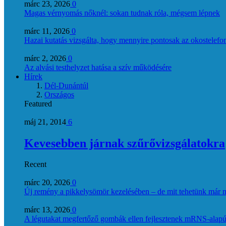
márc 23, 2026
0
Magas vérnyomás nőknél: sokan tudnak róla, mégsem lépnek
márc 11, 2026
0
Hazai kutatás vizsgálta, hogy mennyire pontosak az okostelefon
márc 2, 2026
0
Az alvási testhelyzet hatása a szív működésére
Hírek
Dél-Dunántúl
Országos
Featured
máj 21, 2014
6
Kevesebben járnak szűrővizsgálatokra
Recent
márc 20, 2026
0
Új remény a pikkelysömör kezelésében – de mit tehetünk már 
márc 13, 2026
0
A légutakat megfertőző gombák ellen fejlesztenek mRNS-alapú