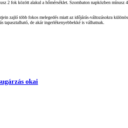
sz 2 fok között alakul a hőmérséklet. Szombaton napközben mínusz 4 é
jein zajló több fokos melegedés miatt az időjárás-változásokra különö
ás tapasztalható, de akár ingerlékenyebbekké is válhatnak.
ugárzás okai