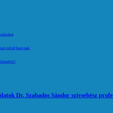
ozásokat
lmen kívül hagynak
tfelmérés?
atok Dr. Szabados Sándor szívsebész profe