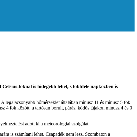
 Celsius-foknál is hidegebb lehet, s többfelé napközben is
ás. A legalacsonyabb hőmérséklet általában mínusz 11 és mínusz 5 fok
z 4 fok között, a tartósan borult, párás, ködös tájakon mínusz 4 és 0
lmeztetést adott ki a meteorológiai szolgálat.
marára is számítani lehet. Csapadék nem lesz. Szombaton a