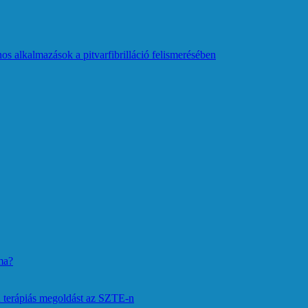
os alkalmazások a pitvarfibrilláció felismerésében
ma?
 terápiás megoldást az SZTE-n