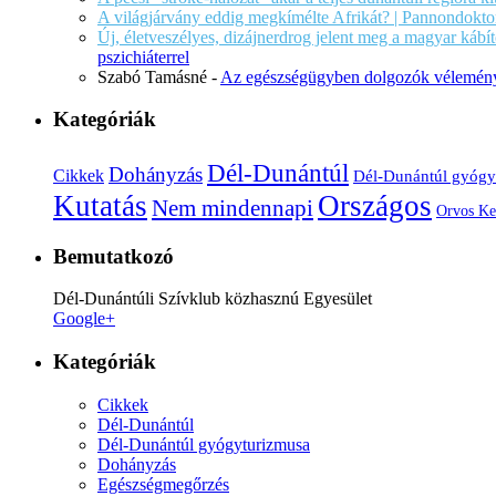
A világjárvány eddig megkímélte Afrikát? | Pannondokto
Új, életveszélyes, dizájnerdrog jelent meg a magyar káb
pszichiáterrel
Szabó Tamásné
-
Az egészségügyben dolgozók vélemény
Kategóriák
Dél-Dunántúl
Dohányzás
Cikkek
Dél-Dunántúl gyógy
Kutatás
Országos
Nem mindennapi
Orvos Ke
Bemutatkozó
Dél-Dunántúli Szívklub közhasznú Egyesület
Google+
Kategóriák
Cikkek
Dél-Dunántúl
Dél-Dunántúl gyógyturizmusa
Dohányzás
Egészségmegőrzés