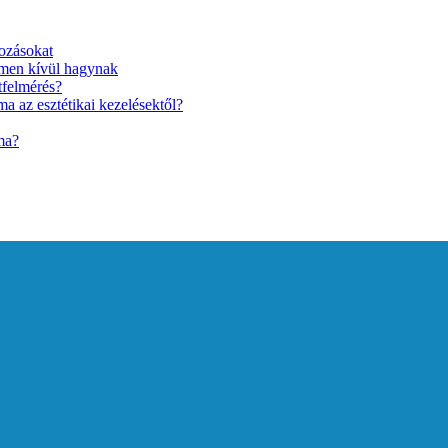
ozásokat
lmen kívül hagynak
tfelmérés?
a az esztétikai kezelésektől?
ma?