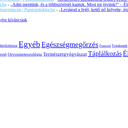
r.hu
-
„Adni mentünk, és a többszörösét kaptuk. Most mi jövünk!” – Éln
ítószerpiacon | Pannondoktor.hu
-
„Levágod a fejét, kettő nő helyette, 
ére kíváncsiak
Egyéb
Egészségmegőrzés
turizmusa
Fogalomtár
Featured
É
Táplálkozás
Természetgyógyászat
Orvosmeteorológia
reső