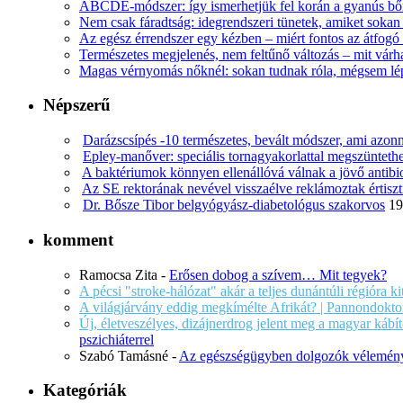
ABCDE‑módszer: így ismerhetjük fel korán a gyanús bőr
Nem csak fáradtság: idegrendszeri tünetek, amiket soka
Az egész érrendszer egy kézben – miért fontos az átfogó 
Természetes megjelenés, nem feltűnő változás – mit várha
Magas vérnyomás nőknél: sokan tudnak róla, mégsem l
Népszerű
Darázscsípés -10 természetes, bevált módszer, ami azonn
Epley-manőver: speciális tornagyakorlattal megszüntethe
A baktériumok könnyen ellenállóvá válnak a jövő antib
Az SE rektorának nevével visszaélve reklámoztak értiszt
Dr. Bősze Tibor belgyógyász-diabetológus szakorvos
19
komment
Ramocsa Zita
-
Erősen dobog a szívem… Mit tegyek?
A pécsi "stroke-hálózat" akár a teljes dunántúli régióra k
A világjárvány eddig megkímélte Afrikát? | Pannondokto
Új, életveszélyes, dizájnerdrog jelent meg a magyar káb
pszichiáterrel
Szabó Tamásné
-
Az egészségügyben dolgozók vélemény
Kategóriák