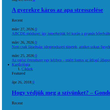
A gyerekre káros az apa stresszelése
Recent
márc 27, 2026
0
ABCDE‑módszer: így ismerhetjük fel korán a gyanús bőrelvált
márc 26, 2026
0
Nem csak fáradtság: idegrendszeri tünetek, amiket sokan figye
márc 25, 2026
0
Az egész érrendszer egy kézben – miért fontos az átfogó állapo
Kardiológia
Cikkek
Featured
ápr 26, 2018
0
Hogy védjük meg a szívünket? – Gondol
Recent