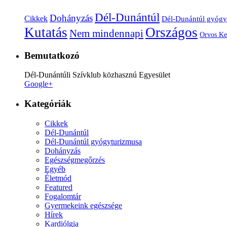
Dél-Dunántúl
Dohányzás
Cikkek
Dél-Dunántúl gyógy
Kutatás
Országos
Nem mindennapi
Orvos Ke
Bemutatkozó
Dél-Dunántúli Szívklub közhasznú Egyesület
Google+
Kategóriák
Cikkek
Dél-Dunántúl
Dél-Dunántúl gyógyturizmusa
Dohányzás
Egészségmegőrzés
Egyéb
Életmód
Featured
Fogalomtár
Gyermekeink egészsége
Hírek
Kardiólgia