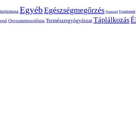
Egyéb
Egészségmegőrzés
turizmusa
Fogalomtár
Featured
É
Táplálkozás
Természetgyógyászat
Orvosmeteorológia
reső