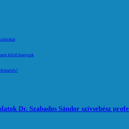
ozásokat
lmen kívül hagynak
tfelmérés?
atok Dr. Szabados Sándor szívsebész profe