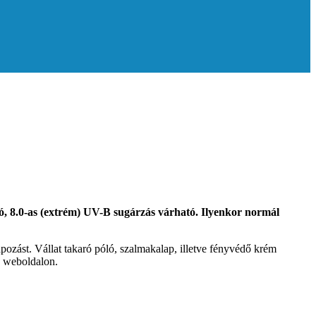
dó, 8.0-as (extrém) UV-B sugárzás várható. Ilyenkor normál
pozást. Vállat takaró póló, szalmakalap, illetve fényvédő krém
weboldalon.