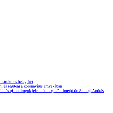
 a stroke-os betegeket
i és segíteni a koronavírus árnyékában
újabb és újabb drogok jelennek meg…” – interjú dr. Sümegi András