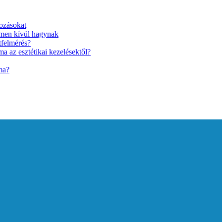
ozásokat
lmen kívül hagynak
tfelmérés?
a az esztétikai kezelésektől?
ma?