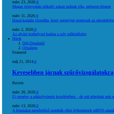
márc 23, 2026
0
Magas vérnyomás nőknél: sokan tudnak róla, mégsem lépnek
márc 11, 2026
0
Hazai kutatás vizsgálta, hogy mennyire pontosak az okostelefon
márc 2, 2026
0
Az alvási testhelyzet hatása a szív működésére
Hírek
Dél-Dunántúl
Országos
Featured
máj 21, 2014
6
Kevesebben járnak szűrővizsgálatokra
Recent
márc 20, 2026
0
Új remény a pikkelysömör kezelésében – de mit tehetünk már 
márc 13, 2026
0
A légutakat megfertőző gombák ellen fejlesztenek mRNS-alapú