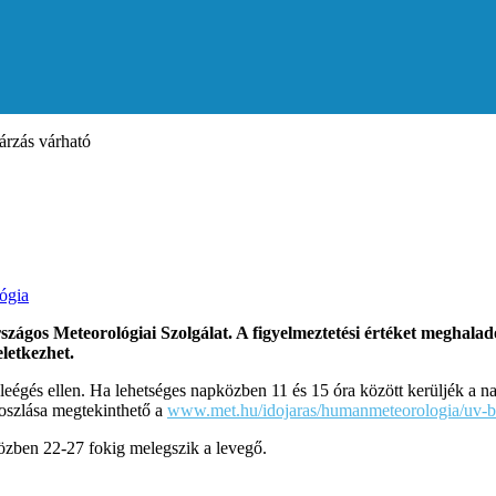
rzás várható
ógia
szágos Meteorológiai Szolgálat. A figyelmeztetési értéket meghala
letkezhet.
eégés ellen. Ha lehetséges napközben 11 és 15 óra között kerüljék a na
loszlása megtekinthető a
www.met.hu/idojaras/humanmeteorologia/uv-b
közben 22-27 fokig melegszik a levegő.