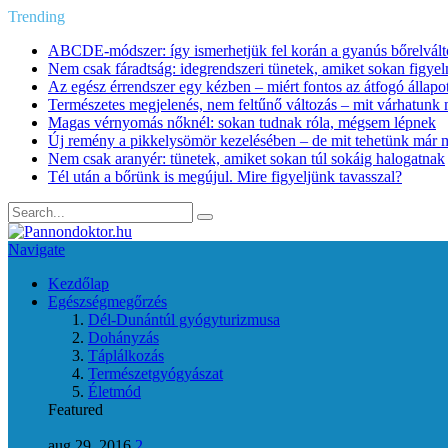
Trending
ABCDE‑módszer: így ismerhetjük fel korán a gyanús bőrelvált
Nem csak fáradtság: idegrendszeri tünetek, amiket sokan figye
Az egész érrendszer egy kézben – miért fontos az átfogó állapo
Természetes megjelenés, nem feltűnő változás – mit várhatunk m
Magas vérnyomás nőknél: sokan tudnak róla, mégsem lépnek
Új remény a pikkelysömör kezelésében – de mit tehetünk már 
Nem csak aranyér: tünetek, amiket sokan túl sokáig halogatnak
Tél után a bőrünk is megújul. Mire figyeljünk tavasszal?
Navigate
Kezdőlap
Egészségmegőrzés
Dél-Dunántúl gyógyturizmusa
Dohányzás
Táplálkozás
Természetgyógyászat
Életmód
Featured
aug 29, 2016
2