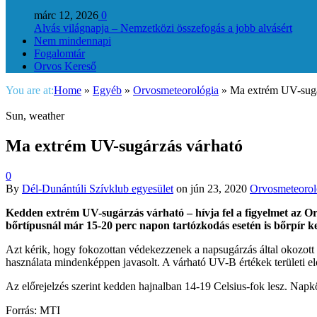
márc 12, 2026
0
Alvás világnapja – Nemzetközi összefogás a jobb alvásért
Nem mindennapi
Fogalomtár
Orvos Kereső
You are at:
Home
»
Egyéb
»
Orvosmeteorológia
»
Ma extrém UV-sugá
Sun, weather
Ma extrém UV-sugárzás várható
0
By
Dél-Dunántúli Szívklub egyesület
on
jún 23, 2020
Orvosmeteorol
Kedden extrém UV-sugárzás várható – hívja fel a figyelmet az Or
bőrtípusnál már 15-20 perc napon tartózkodás esetén is bőrpír ke
Azt kérik, hogy fokozottan védekezzenek a napsugárzás által okozott l
használata mindenképpen javasolt. A várható UV-B értékek területi e
Az előrejelzés szerint kedden hajnalban 14-19 Celsius-fok lesz. Nap
Forrás: MTI