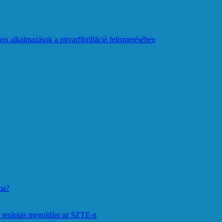
os alkalmazások a pitvarfibrilláció felismerésében
ma?
 terápiás megoldást az SZTE-n