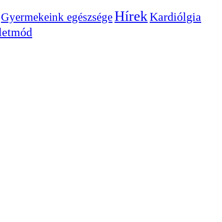
Hírek
Gyermekeink egészsége
Kardiólgia
letmód