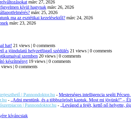
elváltozásokat
márc 27, 2026
n figyelmen kívül hagynak
márc 26, 2026
állapotfelmérés?
márc 25, 2026
tunk ma az esztétikai kezelésektől?
márc 24, 2026
épnek
márc 23, 2026
al hat!
21 views
|
0 comments
tő a jóindulatú helyzetfüggő szédülés
21 views
|
0 comments
iotikumaival szemben
20 views
|
0 comments
ító készítményt
19 views
|
0 comments
 views
|
0 comments
iterjeszthető | Pannondoktor.hu
-
Mesterséges intelligencia segíti Pécsen
r.hu
-
„Adni mentünk, és a többszörösét kaptuk. Most mi jövünk!” – Éln
ítószerpiacon | Pannondoktor.hu
-
„Levágod a fejét, kettő nő helyette, 
ére kíváncsiak