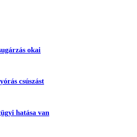
ugárzás okai
gyórás csúszást
gügyi hatása van