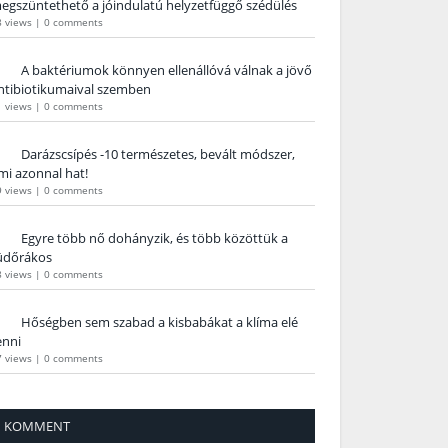
egszüntethető a jóindulatú helyzetfüggő szédülés
8 views
|
0 comments
A baktériumok könnyen ellenállóvá válnak a jövő
ntibiotikumaival szemben
1 views
|
0 comments
Darázscsípés -10 természetes, bevált módszer,
mi azonnal hat!
9 views
|
0 comments
Egyre több nő dohányzik, és több közöttük a
üdőrákos
8 views
|
0 comments
Hőségben sem szabad a kisbabákat a klíma elé
enni
7 views
|
0 comments
KOMMENT