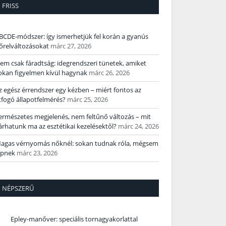
FRISS
BCDE‑módszer: így ismerhetjük fel korán a gyanús
őrelváltozásokat
márc 27, 2026
em csak fáradtság: idegrendszeri tünetek, amiket
okan figyelmen kívül hagynak
márc 26, 2026
z egész érrendszer egy kézben – miért fontos az
tfogó állapotfelmérés?
márc 25, 2026
ermészetes megjelenés, nem feltűnő változás – mit
árhatunk ma az esztétikai kezelésektől?
márc 24, 2026
agas vérnyomás nőknél: sokan tudnak róla, mégsem
épnek
márc 23, 2026
NÉPSZERŰ
Epley-manőver: speciális tornagyakorlattal