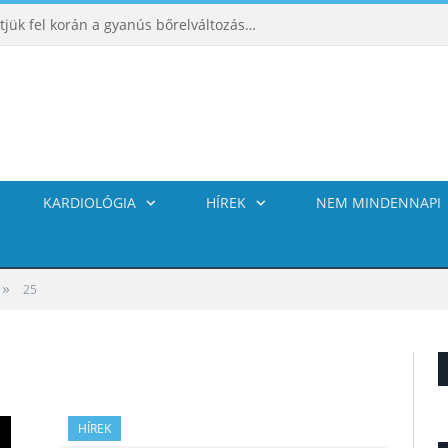
ABCDE‑módszer: így ismerhetjük fel korán a gyanús bőrelváltozásokat
KARDIOLÓGIA
HÍREK
NEM MINDENNAPI
»
25
HÍREK