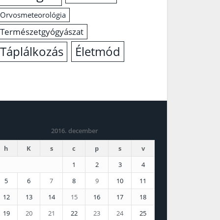
Orvosmeteorológia
Természetgyógyászat
Életmód
Táplálkozás
2016. december
h
K
s
c
p
s
v
1
2
3
4
5
6
7
8
9
10
11
12
13
14
15
16
17
18
19
20
21
22
23
24
25