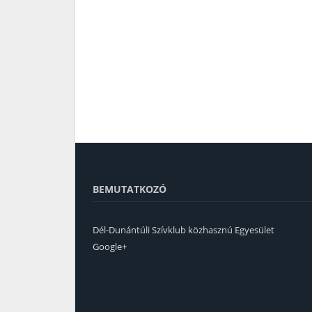
BEMUTATKOZÓ
Dél-Dunántúli Szívklub közhasznú Egyesület
Google+