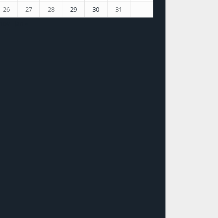
26
27
28
29
30
31
 nov
jan »