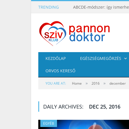
TRENDING
KEZDŐLAP
EGÉSZSÉGMEGŐRZÉS
ORVOS KERESŐ
»
»
YOU ARE AT:
Home
2016
december
DAILY ARCHIVES:
DEC 25, 2016
EGYÉB