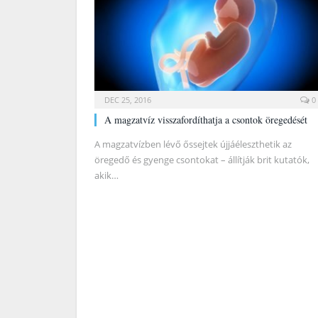
DEC 25, 2016
0
A magzatvíz visszafordíthatja a csontok öregedését
A magzatvízben lévő őssejtek újjáéleszthetik az
öregedő és gyenge csontokat – állítják brit kutatók,
akik…