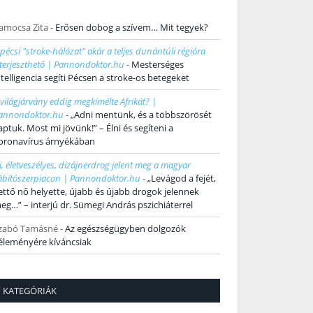
amocsa Zita
-
Erősen dobog a szívem… Mit tegyek?
 pécsi "stroke-hálózat" akár a teljes dunántúli régióra
iterjeszthető | Pannondoktor.hu
-
Mesterséges
ntelligencia segíti Pécsen a stroke-os betegeket
 világjárvány eddig megkímélte Afrikát? |
annondoktor.hu
-
„Adni mentünk, és a többszörösét
aptuk. Most mi jövünk!” – Élni és segíteni a
oronavírus árnyékában
j, életveszélyes, dizájnerdrog jelent meg a magyar
ábítószerpiacon | Pannondoktor.hu
-
„Levágod a fejét,
ettő nő helyette, újabb és újabb drogok jelennek
eg…” – interjú dr. Sümegi András pszichiáterrel
zabó Tamásné
-
Az egészségügyben dolgozók
éleményére kíváncsiak
KATEGÓRIÁK