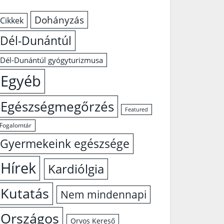
Dohányzás
Cikkek
Dél-Dunántúl
Dél-Dunántúl gyógyturizmusa
Egyéb
Egészségmegőrzés
Featured
Fogalomtár
Gyermekeink egészsége
Hírek
Kardiólgia
Kutatás
Nem mindennapi
Országos
Orvos Kereső