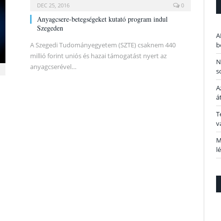
DEC 25, 2016
0
Anyagcsere-betegségeket kutató program indul
Szegeden
A
A Szegedi Tudományegyetem (SZTE) csaknem 440
b
millió forint uniós és hazai támogatást nyert az
N
anyagcserével…
s
A
á
T
v
M
l