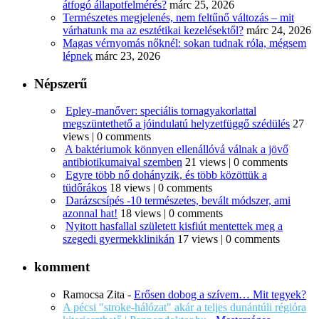
átfogó állapotfelmérés?
márc 25, 2026
Természetes megjelenés, nem feltűnő változás – mit
várhatunk ma az esztétikai kezelésektől?
márc 24, 2026
Magas vérnyomás nőknél: sokan tudnak róla, mégsem
lépnek
márc 23, 2026
Népszerű
Epley-manőver: speciális tornagyakorlattal
megszüntethető a jóindulatú helyzetfüggő szédülés
27
views
|
0 comments
A baktériumok könnyen ellenállóvá válnak a jövő
antibiotikumaival szemben
21 views
|
0 comments
Egyre több nő dohányzik, és több közöttük a
tüdőrákos
18 views
|
0 comments
Darázscsípés -10 természetes, bevált módszer, ami
azonnal hat!
18 views
|
0 comments
Nyitott hasfallal született kisfiút mentettek meg a
szegedi gyermekklinikán
17 views
|
0 comments
komment
Ramocsa Zita
-
Erősen dobog a szívem… Mit tegyek?
A pécsi "stroke-hálózat" akár a teljes dunántúli régióra