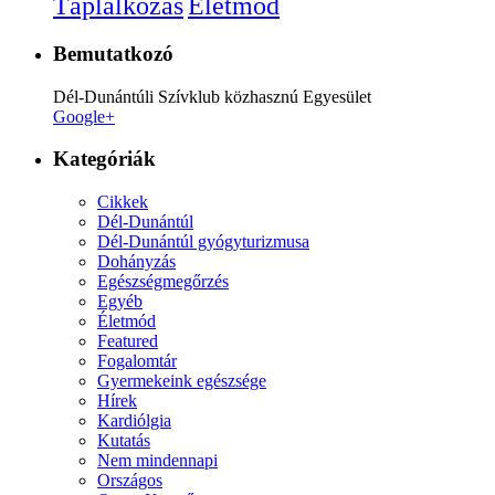
Életmód
Táplálkozás
Bemutatkozó
Dél-Dunántúli Szívklub közhasznú Egyesület
Google+
Kategóriák
Cikkek
Dél-Dunántúl
Dél-Dunántúl gyógyturizmusa
Dohányzás
Egészségmegőrzés
Egyéb
Életmód
Featured
Fogalomtár
Gyermekeink egészsége
Hírek
Kardiólgia
Kutatás
Nem mindennapi
Országos