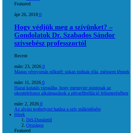
Featured
ápr 26, 2018
0
Hogy védjük meg a szívünket? –
Gondolatok Dr. Szabados Sándor
szívsebész professzortól
Recent
márc 23, 2026
0
Magas vérnyomás nőknél: sokan tudnak róla, mégsem lépnek
márc 11, 2026
0
Hazai kutatás vizsgálta, hogy mennyire pontosak az
okostelefonos alkalmazások a pitvarfibrilláció felismerésében
márc 2, 2026
0
Az alvási testhelyzet hatása a szív működésére
Hírek
Dél-Dunántúl
Országos
Featured