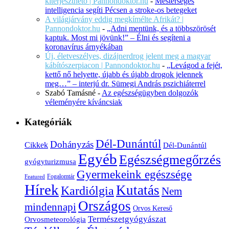
kiterjeszthető | Pannondoktor.hu
-
Mesterséges
intelligencia segíti Pécsen a stroke-os betegeket
A világjárvány eddig megkímélte Afrikát? |
Pannondoktor.hu
-
„Adni mentünk, és a többszörösét
kaptuk. Most mi jövünk!” – Élni és segíteni a
koronavírus árnyékában
Új, életveszélyes, dizájnerdrog jelent meg a magyar
kábítószerpiacon | Pannondoktor.hu
-
„Levágod a fejét,
kettő nő helyette, újabb és újabb drogok jelennek
meg…” – interjú dr. Sümegi András pszichiáterrel
Szabó Tamásné
-
Az egészségügyben dolgozók
véleményére kíváncsiak
Kategóriák
Dél-Dunántúl
Dohányzás
Cikkek
Dél-Dunántúl
Egyéb
Egészségmegőrzés
gyógyturizmusa
Gyermekeink egészsége
Fogalomtár
Featured
Hírek
Kutatás
Kardiólgia
Nem
Országos
mindennapi
Orvos Kereső
Természetgyógyászat
Orvosmeteorológia