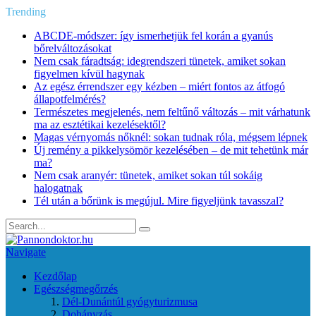
Trending
ABCDE‑módszer: így ismerhetjük fel korán a gyanús
bőrelváltozásokat
Nem csak fáradtság: idegrendszeri tünetek, amiket sokan
figyelmen kívül hagynak
Az egész érrendszer egy kézben – miért fontos az átfogó
állapotfelmérés?
Természetes megjelenés, nem feltűnő változás – mit várhatunk
ma az esztétikai kezelésektől?
Magas vérnyomás nőknél: sokan tudnak róla, mégsem lépnek
Új remény a pikkelysömör kezelésében – de mit tehetünk már
ma?
Nem csak aranyér: tünetek, amiket sokan túl sokáig
halogatnak
Tél után a bőrünk is megújul. Mire figyeljünk tavasszal?
Navigate
Kezdőlap
Egészségmegőrzés
Dél-Dunántúl gyógyturizmusa
Dohányzás