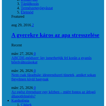
Táplálkozás
Természetgyógyászat
Életmód
Featured
aug 29, 2016
2
A gyerekre káros az apa stresszelése
Recent
márc 27, 2026
0
ABCDE‑módszer: így ismerhetjük fel korán a gyanús
bőrelváltozásokat
márc 26, 2026
0
Nem csak fáradtság: idegrendszeri tünetek, amiket sokan
figyelmen kívül hagynak
márc 25, 2026
0
Az egész érrendszer egy kézben – miért fontos az átfogó
állapotfelmérés?
Kardiológia
Cikkek