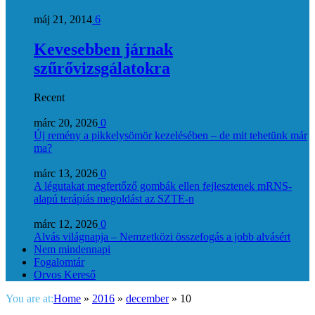
máj 21, 2014
6
Kevesebben járnak
szűrővizsgálatokra
Recent
márc 20, 2026
0
Új remény a pikkelysömör kezelésében – de mit tehetünk már
ma?
márc 13, 2026
0
A légutakat megfertőző gombák ellen fejlesztenek mRNS-
alapú terápiás megoldást az SZTE-n
márc 12, 2026
0
Alvás világnapja – Nemzetközi összefogás a jobb alvásért
Nem mindennapi
Fogalomtár
Orvos Kereső
You are at:
Home
»
2016
»
december
»
10