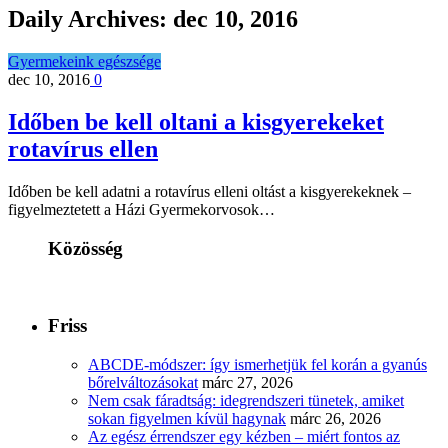
Daily Archives:
dec 10, 2016
Gyermekeink egészsége
dec 10, 2016
0
Időben be kell oltani a kisgyerekeket
rotavírus ellen
Időben be kell adatni a rotavírus elleni oltást a kisgyerekeknek –
figyelmeztetett a Házi Gyermekorvosok…
Közösség
Friss
ABCDE‑módszer: így ismerhetjük fel korán a gyanús
bőrelváltozásokat
márc 27, 2026
Nem csak fáradtság: idegrendszeri tünetek, amiket
sokan figyelmen kívül hagynak
márc 26, 2026
Az egész érrendszer egy kézben – miért fontos az