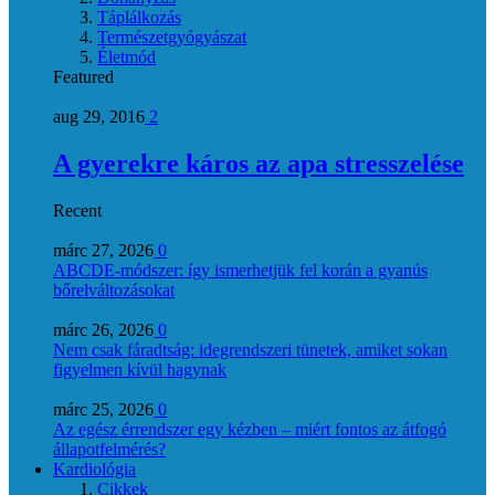
Táplálkozás
Természetgyógyászat
Életmód
Featured
aug 29, 2016
2
A gyerekre káros az apa stresszelése
Recent
márc 27, 2026
0
ABCDE‑módszer: így ismerhetjük fel korán a gyanús
bőrelváltozásokat
márc 26, 2026
0
Nem csak fáradtság: idegrendszeri tünetek, amiket sokan
figyelmen kívül hagynak
márc 25, 2026
0
Az egész érrendszer egy kézben – miért fontos az átfogó
állapotfelmérés?
Kardiológia
Cikkek