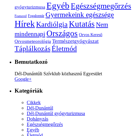
Egyéb
Egészségmegőrzés
gyógyturizmusa
Gyermekeink egészsége
Fogalomtár
Featured
Hírek
Kutatás
Kardiólgia
Nem
Országos
mindennapi
Orvos Kereső
Természetgyógyászat
Orvosmeteorológia
Életmód
Táplálkozás
Bemutatkozó
Dél-Dunántúli Szívklub közhasznú Egyesület
Google+
Kategóriák
Cikkek
Dél-Dunántúl
Dél-Dunántúl gyógyturizmusa
Dohányzás
Egészségmegőrzés
Egyéb
Életmód