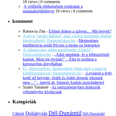
18 views
|
0 comments
A védőnők többségének romlottak a
munkakörülményei
18 views
|
0 comments
komment
Ramocsa Zita
-
Erősen dobog a szívem… Mit tegyek?
A pécsi "stroke-hálózat" akár a teljes dunántúli régióra
kiterjeszthető | Pannondoktor.hu
-
Mesterséges
intelligencia segíti Pécsen a stroke-os betegeket
A világjárvány eddig megkímélte Afrikát? |
Pannondoktor.hu
-
„Adni mentünk, és a többszörösét
kaptuk. Most mi jövünk!” – Élni és segíteni a
koronavírus árnyékában
Új, életveszélyes, dizájnerdrog jelent meg a magyar
kábítószerpiacon | Pannondoktor.hu
-
„Levágod a fejét,
kettő nő helyette, újabb és újabb drogok jelennek
meg…” – interjú dr. Sümegi András pszichiáterrel
Szabó Tamásné
-
Az egészségügyben dolgozók
véleményére kíváncsiak
Kategóriák
Dél-Dunántúl
Dohányzás
Cikkek
Dél-Dunántúl