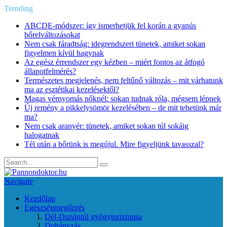
Trending
ABCDE‑módszer: így ismerhetjük fel korán a gyanús
bőrelváltozásokat
Nem csak fáradtság: idegrendszeri tünetek, amiket sokan
figyelmen kívül hagynak
Az egész érrendszer egy kézben – miért fontos az átfogó
állapotfelmérés?
Természetes megjelenés, nem feltűnő változás – mit várhatunk
ma az esztétikai kezelésektől?
Magas vérnyomás nőknél: sokan tudnak róla, mégsem lépnek
Új remény a pikkelysömör kezelésében – de mit tehetünk már
ma?
Nem csak aranyér: tünetek, amiket sokan túl sokáig
halogatnak
Tél után a bőrünk is megújul. Mire figyeljünk tavasszal?
Navigate
Kezdőlap
Egészségmegőrzés
Dél-Dunántúl gyógyturizmusa
Dohányzás