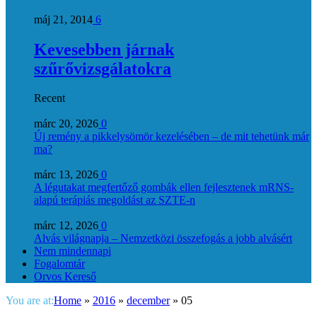
máj 21, 2014
6
Kevesebben járnak
szűrővizsgálatokra
Recent
márc 20, 2026
0
Új remény a pikkelysömör kezelésében – de mit tehetünk már
ma?
márc 13, 2026
0
A légutakat megfertőző gombák ellen fejlesztenek mRNS-
alapú terápiás megoldást az SZTE-n
márc 12, 2026
0
Alvás világnapja – Nemzetközi összefogás a jobb alvásért
Nem mindennapi
Fogalomtár
Orvos Kereső
You are at:
Home
»
2016
»
december
»
05