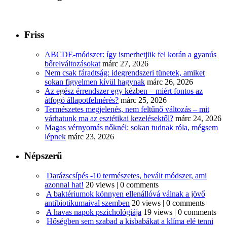
Friss
ABCDE‑módszer: így ismerhetjük fel korán a gyanús
bőrelváltozásokat
márc 27, 2026
Nem csak fáradtság: idegrendszeri tünetek, amiket
sokan figyelmen kívül hagynak
márc 26, 2026
Az egész érrendszer egy kézben – miért fontos az
átfogó állapotfelmérés?
márc 25, 2026
Természetes megjelenés, nem feltűnő változás – mit
várhatunk ma az esztétikai kezelésektől?
márc 24, 2026
Magas vérnyomás nőknél: sokan tudnak róla, mégsem
lépnek
márc 23, 2026
Népszerű
Darázscsípés -10 természetes, bevált módszer, ami
azonnal hat!
20 views
|
0 comments
A baktériumok könnyen ellenállóvá válnak a jövő
antibiotikumaival szemben
20 views
|
0 comments
A havas napok pszichológiája
19 views
|
0 comments
Hőségben sem szabad a kisbabákat a klíma elé tenni