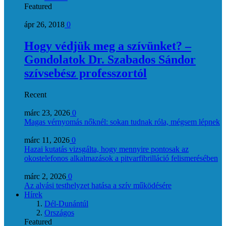
Featured
ápr 26, 2018
0
Hogy védjük meg a szívünket? –
Gondolatok Dr. Szabados Sándor
szívsebész professzortól
Recent
márc 23, 2026
0
Magas vérnyomás nőknél: sokan tudnak róla, mégsem lépnek
márc 11, 2026
0
Hazai kutatás vizsgálta, hogy mennyire pontosak az
okostelefonos alkalmazások a pitvarfibrilláció felismerésében
márc 2, 2026
0
Az alvási testhelyzet hatása a szív működésére
Hírek
Dél-Dunántúl
Országos
Featured