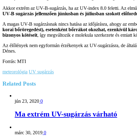
Akkor extrém az UV-B-sugárzás, ha az UV-index 8.0 feletti. Az elmúlt
UV-B sugárzás jellemzően júniusban és júliusban szokott előford
A magas UV-B sugárzásnak nincs hatása az időjárásra, ahogy az emb
korai bőröregedést), esetenként bőrrákot okozhat, ezenkívül káro
bizonyos kötéseit
, így megváltozik e molekula szerkezete és emiatt k
Az élőlények nem egyformán érzékenyek az UV-sugárzásra, de általán
Dénes.
Forrás: MTI
meteorológia
UV sugárzás
Related
Posts
jún 23, 2020
0
Ma extrém UV-sugárzás várható
márc 30, 2019
0