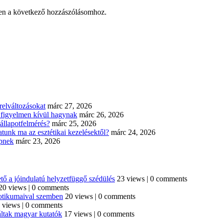
en a következő hozzászólásomhoz.
elváltozásokat
márc 27, 2026
n figyelmen kívül hagynak
márc 26, 2026
állapotfelmérés?
márc 25, 2026
tunk ma az esztétikai kezelésektől?
márc 24, 2026
épnek
márc 23, 2026
tő a jóindulatú helyzetfüggő szédülés
23 views
|
0 comments
20 views
|
0 comments
iotikumaival szemben
20 views
|
0 comments
 views
|
0 comments
áltak magyar kutatók
17 views
|
0 comments