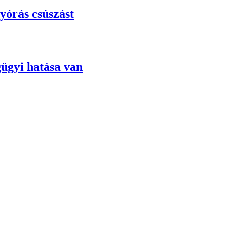
gyórás csúszást
gügyi hatása van