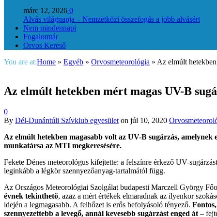
márc 12, 2026
0
Alvás világnapja – Nemzetközi összefogás a jobb alvásért
Nem mindennapi
Fogalomtár
Orvos Kereső
You are at:
Home
»
Egyéb
»
Orvosmeteorológia
»
Az elmúlt hetekbe
Az elmúlt hetekben mért magas UV-B sugá
0
By
Dél-Dunántúli Szívklub egyesület
on
júl 10, 2020
Orvosmeteorol
Az elmúlt hetekben magasabb volt az UV-B sugárzás, amelynek els
munkatársa az MTI megkeresésére.
Fekete Dénes meteorológus kifejtette: a felszínre érkező UV-sugárzás
leginkább a légkör szennyezőanyag-tartalmától függ.
Az Országos Meteorológiai Szolgálat budapesti Marczell György Főob
évnek tekinthető
, azaz a mért értékek elmaradnak az ilyenkor szokás
idején a legmagasabb. A felhőzet is erős befolyásoló tényező.
Fontos,
szennyezettebb a levegő, annál kevesebb sugárzást enged át
– fejte