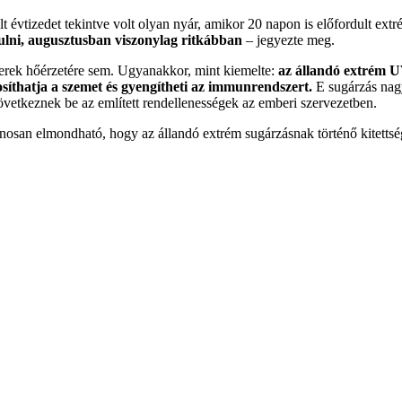
 évtizedet tekintve volt olyan nyár, amikor 20 napon is előfordult ex
ulni, augusztusban viszonylag ritkábban
– jegyezte meg.
erek hőérzetére sem. Ugyanakkor, mint kiemelte:
az állandó extrém UV
síthatja a szemet és gyengítheti az immunrendszert.
E sugárzás nag
övetkeznek be az említett rendellenességek az emberi szervezetben.
osan elmondható, hogy az állandó extrém sugárzásnak történő kitetts