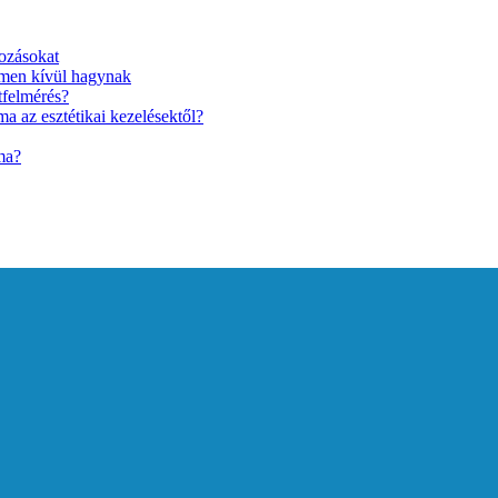
ozásokat
lmen kívül hagynak
tfelmérés?
a az esztétikai kezelésektől?
ma?