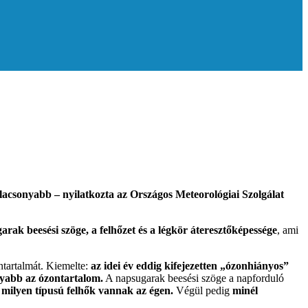
lacsonyabb – nyilatkozta az Országos Meteorológiai Szolgálat
arak beesési szöge, a felhőzet és a légkör áteresztőképessége
, ami
tartalmát. Kiemelte:
az idei év eddig kifejezetten „ózonhiányos”
onyabb az ózontartalom.
A napsugarak beesési szöge a napforduló
 milyen típusú felhők vannak az égen.
Végül pedig
minél