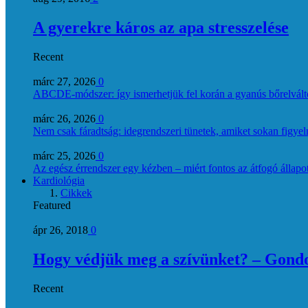
A gyerekre káros az apa stresszelése
Recent
márc 27, 2026
0
ABCDE‑módszer: így ismerhetjük fel korán a gyanús bőrelvált
márc 26, 2026
0
Nem csak fáradtság: idegrendszeri tünetek, amiket sokan figye
márc 25, 2026
0
Az egész érrendszer egy kézben – miért fontos az átfogó állapo
Kardiológia
Cikkek
Featured
ápr 26, 2018
0
Hogy védjük meg a szívünket? – Gondol
Recent