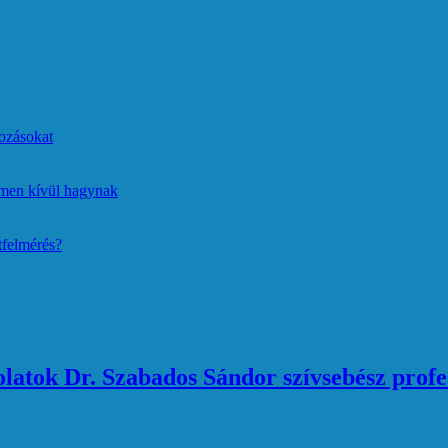
ozásokat
lmen kívül hagynak
tfelmérés?
atok Dr. Szabados Sándor szívsebész profe