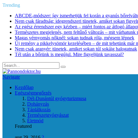
Trending
ABCDE‑módszer: így ismerhetjük fel korán a gyanús bőrelvált
Nem csak fáradtság: idegrendszeri tünetek, amiket sokan figye
Az egész érrendszer egy kézben – miért fontos az átfogó állapo
Természetes megjelenés, nem feltűnő változás – mit várhatunk m
Magas vérnyomás nőknél: sokan tudnak róla, mégsem lépnek
Új remény a pikkelysömör kezelésében – de mit tehetünk már 
Nem csak aranyér: tünetek, amiket sokan túl sokáig halogatnak
Tél után a bőrünk is megújul. Mire figyeljünk tavasszal?
Navigate
Kezdőlap
Egészségmegőrzés
Dél-Dunántúl gyógyturizmusa
Dohányzás
Táplálkozás
Természetgyógyászat
Életmód
Featured
aug 29, 2016
2