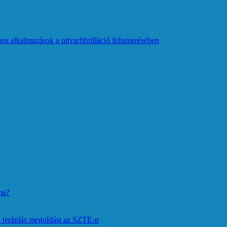
os alkalmazások a pitvarfibrilláció felismerésében
ma?
 terápiás megoldást az SZTE-n