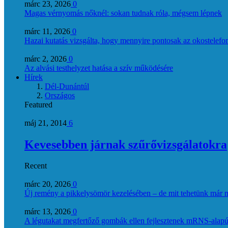
márc 23, 2026
0
Magas vérnyomás nőknél: sokan tudnak róla, mégsem lépnek
márc 11, 2026
0
Hazai kutatás vizsgálta, hogy mennyire pontosak az okostelefon
márc 2, 2026
0
Az alvási testhelyzet hatása a szív működésére
Hírek
Dél-Dunántúl
Országos
Featured
máj 21, 2014
6
Kevesebben járnak szűrővizsgálatokra
Recent
márc 20, 2026
0
Új remény a pikkelysömör kezelésében – de mit tehetünk már 
márc 13, 2026
0
A légutakat megfertőző gombák ellen fejlesztenek mRNS-alapú