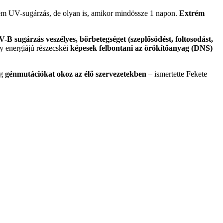
trém UV-sugárzás, de olyan is, amikor mindössze 1 napon.
Extrém
-B sugárzás veszélyes, bőrbetegséget (szeplősödést, foltosodást,
y energiájú részecskéi
képesek felbontani az örökítőanyag (DNS)
ég
génmutációkat okoz az élő szervezetekben
– ismertette Fekete