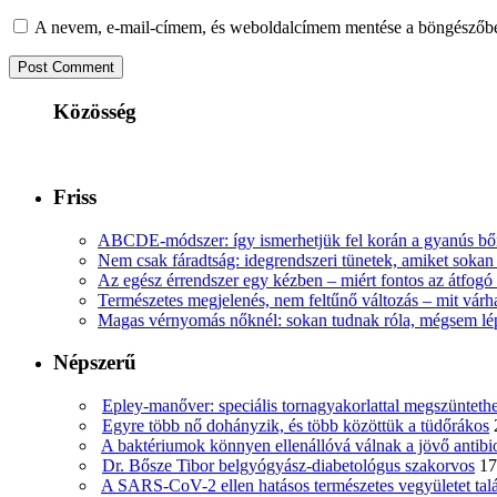
A nevem, e-mail-címem, és weboldalcímem mentése a böngészőb
Közösség
Friss
ABCDE‑módszer: így ismerhetjük fel korán a gyanús bőr
Nem csak fáradtság: idegrendszeri tünetek, amiket soka
Az egész érrendszer egy kézben – miért fontos az átfogó 
Természetes megjelenés, nem feltűnő változás – mit várha
Magas vérnyomás nőknél: sokan tudnak róla, mégsem l
Népszerű
Epley-manőver: speciális tornagyakorlattal megszüntethe
Egyre több nő dohányzik, és több közöttük a tüdőrákos
A baktériumok könnyen ellenállóvá válnak a jövő antib
Dr. Bősze Tibor belgyógyász-diabetológus szakorvos
17
A SARS-CoV-2 ellen hatásos természetes vegyületet tal