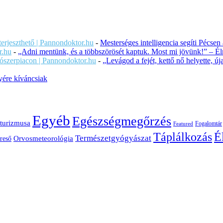
iterjeszthető | Pannondoktor.hu
-
Mesterséges intelligencia segíti Pécsen
r.hu
-
„Adni mentünk, és a többszörösét kaptuk. Most mi jövünk!” – Éln
ítószerpiacon | Pannondoktor.hu
-
„Levágod a fejét, kettő nő helyette, 
ére kíváncsiak
Egyéb
Egészségmegőrzés
turizmusa
Fogalomtár
Featured
É
Táplálkozás
Természetgyógyászat
Orvosmeteorológia
reső