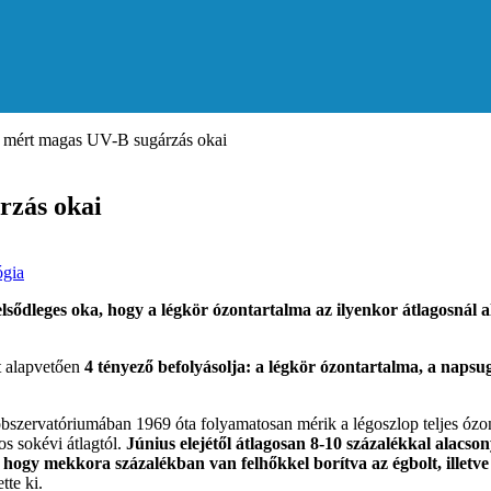
n mért magas UV-B sugárzás okai
rzás okai
ógia
ődleges oka, hogy a légkör ózontartalma az ilyenkor átlagosnál a
t alapvetően
4 tényező befolyásolja: a légkör ózontartalma, a napsug
szervatóriumában 1969 óta folyamatosan mérik a légoszlop teljes ózon
os sokévi átlagtól.
Június elejétől átlagosan 8-10 százalékkal alacs
 hogy mekkora százalékban van felhőkkel borítva az égbolt, illetve
tte ki.