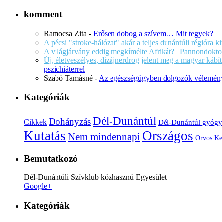
komment
Ramocsa Zita
-
Erősen dobog a szívem… Mit tegyek?
A pécsi "stroke-hálózat" akár a teljes dunántúli régióra k
A világjárvány eddig megkímélte Afrikát? | Pannondokto
Új, életveszélyes, dizájnerdrog jelent meg a magyar káb
pszichiáterrel
Szabó Tamásné
-
Az egészségügyben dolgozók vélemény
Kategóriák
Dél-Dunántúl
Dohányzás
Cikkek
Dél-Dunántúl gyógy
Kutatás
Országos
Nem mindennapi
Orvos Ke
Bemutatkozó
Dél-Dunántúli Szívklub közhasznú Egyesület
Google+
Kategóriák