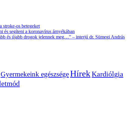
 a stroke-os betegeket
i és segíteni a koronavírus árnyékában
újabb és újabb drogok jelennek meg…” – interjú dr. Sümegi András
Hírek
Gyermekeink egészsége
Kardiólgia
letmód