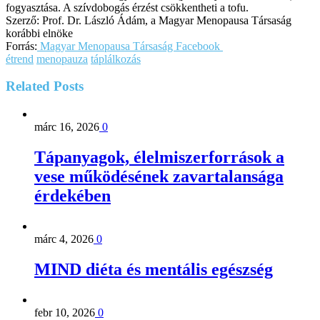
fogyasztása. A szívdobogás érzést csökkentheti a tofu.
Szerző: Prof. Dr. László Ádám, a Magyar Menopausa Társaság
korábbi elnöke
Forrás:
Magyar Menopausa Társaság Facebook
étrend
menopauza
táplálkozás
Related
Posts
márc 16, 2026
0
Tápanyagok, élelmiszerforrások a
vese működésének zavartalansága
érdekében
márc 4, 2026
0
MIND diéta és mentális egészség
febr 10, 2026
0