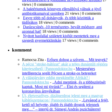
views
|
0 comments
A baktériumok könnyen ellenállóvá válnak a jövő
antibiotikumaival szemben
21 views
|
0 comments
Egyre több nő dohányzik, és több közöttük a
tüdőrákos
18 views
|
0 comments
Darázscsípés -10 természetes, bevált módszer, ami
azonnal hat!
18 views
|
0 comments
Nyitott hasfallal született kisfiút mentettek meg a
szegedi gyermekklinikán
17 views
|
0 comments
komment
Ramocsa Zita
-
Erősen dobog a szívem… Mit tegyek?
A pécsi "stroke-hálózat" akár a teljes dunántúli régióra
kiterjeszthető | Pannondoktor.hu
-
Mesterséges
intelligencia segíti Pécsen a stroke-os betegeket
A világjárvány eddig megkímélte Afrikát? |
Pannondoktor.hu
-
„Adni mentünk, és a többszörösét
kaptuk. Most mi jövünk!” – Élni és segíteni a
koronavírus árnyékában
Új, életveszélyes, dizájnerdrog jelent meg a magyar
kábítószerpiacon | Pannondoktor.hu
-
„Levágod a fejét,
kettő nő helyette, újabb és újabb drogok jelennek
meg…” – interjú dr. Sümegi András pszichiáterrel