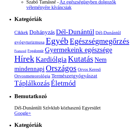
Szabó Tamásné
-
Az egészségügyben dolgozók
véleményére kíváncsiak
Kategóriák
Dél-Dunántúl
Dohányzás
Cikkek
Dél-Dunántúl
Egyéb
Egészségmegőrzés
gyógyturizmusa
Gyermekeink egészsége
Fogalomtár
Featured
Hírek
Kutatás
Kardiólgia
Nem
Országos
mindennapi
Orvos Kereső
Természetgyógyászat
Orvosmeteorológia
Életmód
Táplálkozás
Bemutatkozó
Dél-Dunántúli Szívklub közhasznú Egyesület
Google+
Kategóriák