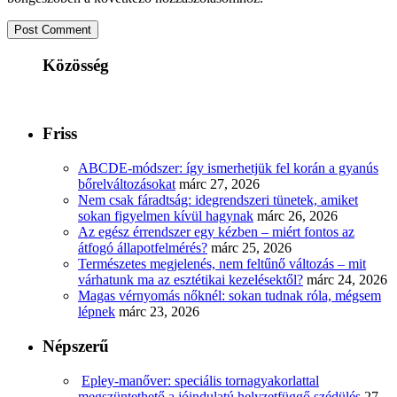
Közösség
Friss
ABCDE‑módszer: így ismerhetjük fel korán a gyanús
bőrelváltozásokat
márc 27, 2026
Nem csak fáradtság: idegrendszeri tünetek, amiket
sokan figyelmen kívül hagynak
márc 26, 2026
Az egész érrendszer egy kézben – miért fontos az
átfogó állapotfelmérés?
márc 25, 2026
Természetes megjelenés, nem feltűnő változás – mit
várhatunk ma az esztétikai kezelésektől?
márc 24, 2026
Magas vérnyomás nőknél: sokan tudnak róla, mégsem
lépnek
márc 23, 2026
Népszerű
Epley-manőver: speciális tornagyakorlattal
megszüntethető a jóindulatú helyzetfüggő szédülés
27