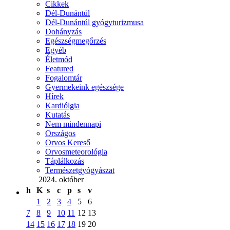
Cikkek
Dél-Dunántúl
Dél-Dunántúl gyógyturizmusa
Dohányzás
Egészségmegőrzés
Egyéb
Életmód
Featured
Fogalomtár
Gyermekeink egészsége
Hírek
Kardiólgia
Kutatás
Nem mindennapi
Országos
Orvos Kereső
Orvosmeteorológia
Táplálkozás
Természetgyógyászat
2024. október
h
K
s
c
p
s
v
1
2
3
4
5
6
7
8
9
10
11
12
13
14
15
16
17
18
19
20