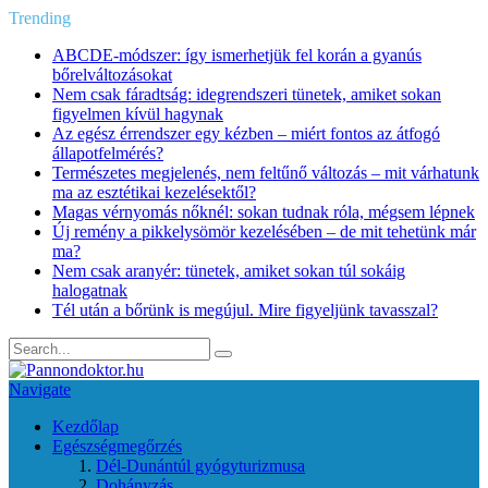
Trending
ABCDE‑módszer: így ismerhetjük fel korán a gyanús
bőrelváltozásokat
Nem csak fáradtság: idegrendszeri tünetek, amiket sokan
figyelmen kívül hagynak
Az egész érrendszer egy kézben – miért fontos az átfogó
állapotfelmérés?
Természetes megjelenés, nem feltűnő változás – mit várhatunk
ma az esztétikai kezelésektől?
Magas vérnyomás nőknél: sokan tudnak róla, mégsem lépnek
Új remény a pikkelysömör kezelésében – de mit tehetünk már
ma?
Nem csak aranyér: tünetek, amiket sokan túl sokáig
halogatnak
Tél után a bőrünk is megújul. Mire figyeljünk tavasszal?
Navigate
Kezdőlap
Egészségmegőrzés
Dél-Dunántúl gyógyturizmusa
Dohányzás