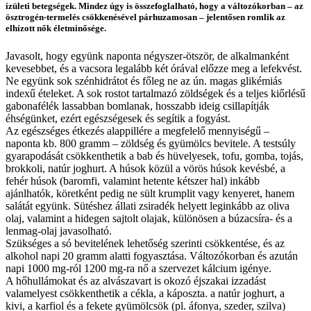
ízületi betegségek. Mindez úgy is összefoglalható, hogy a változókorban – az
ösztrogén-termelés csökkenésével párhuzamosan – jelentősen romlik az
elhízott nők életminősége.
Javasolt, hogy együnk naponta négyszer-ötször, de alkalmanként
kevesebbet, és a vacsora legalább két órával előzze meg a lefekvést.
Ne együnk sok szénhidrátot és főleg ne az ún. magas glikémiás
indexű ételeket. A sok rostot tartalmazó zöldségek és a teljes kiőrlésű
gabonafélék lassabban bomlanak, hosszabb ideig csillapítják
éhségünket, ezért egészségesek és segítik a fogyást.
Az egészséges étkezés alappillére a megfelelő mennyiségű –
naponta kb. 800 gramm – zöldség és gyümölcs bevitele. A testsúly
gyarapodását csökkenthetik a bab és hüvelyesek, tofu, gomba, tojás,
brokkoli, natúr joghurt. A húsok közül a vörös húsok kevésbé, a
fehér húsok (baromfi, valamint hetente kétszer hal) inkább
ajánlhatók, köretként pedig ne sült krumplit vagy kenyeret, hanem
salátát együnk. Sütéshez állati zsiradék helyett leginkább az oliva
olaj, valamint a hidegen sajtolt olajak, különösen a búzacsíra- és a
lenmag-olaj javasolható.
Szükséges a só bevitelének lehetőség szerinti csökkentése, és az
alkohol napi 20 gramm alatti fogyasztása. Változókorban és azután
napi 1000 mg-ról 1200 mg-ra nő a szervezet kálcium igénye.
A hőhullámokat és az alvászavart is okozó éjszakai izzadást
valamelyest csökkenthetik a cékla, a káposzta. a natúr joghurt, a
kivi, a karfiol és a fekete gyümölcsök (pl. áfonya, szeder, szilva)