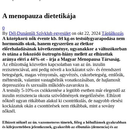
A menopauza dietetikája
0
By
Dél-Dunántúli Szívklub egyesület
on
okt 22, 2024
Táplálkozás
A középkorú nők évente kb. fél kg-os testsúlygyarapodása nem
hormonális okok, hanem egyszerűen az életkor
előrehaladásának következménye, ugyanakkor a változókorban
és utána a fokozódó ösztrogén-hiány mellett az elhízottak
aránya eléri a 44%-ot – írja a Magyar Menopausa Társaság.
Az elhízottság közvetlen kapcsolatban van az ún. inzulin
rezisztenciával, ami pedig növeli a kockázatot szív- és érrendszeri
betegségek, magas vérnyomás, agyvérzés, cukorbetegség, emlőrák,
méhtestrák, valamint vastagbélrák vonatkozásában, de hajlamosít
depresszióra és szexuális működés-zavarokra is.
A testsúly 5-10%-os csökkentése a legtöbb esetben már elegendő az
inzulin rezisztencia okozta szövődmények megelőzésére. Elhízott
nőknél ugyan ritkábban alakul ki csontritkulás, de nagyobb elesési
kockázatuk okán a csonttörések nem ritkábbak, mint a sovány
nőknél.
Elhízott nőknél az ún. vazomotoros tünetek, főleg a hőhullámok gyakrabban
és kifejezettebben jelentkeznek, gyakoribb az elbutulás (demencia) és az