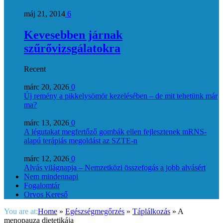
máj 21, 2014
6
Kevesebben járnak
szűrővizsgálatokra
Recent
márc 20, 2026
0
Új remény a pikkelysömör kezelésében – de mit tehetünk már
ma?
márc 13, 2026
0
A légutakat megfertőző gombák ellen fejlesztenek mRNS-
alapú terápiás megoldást az SZTE-n
márc 12, 2026
0
Alvás világnapja – Nemzetközi összefogás a jobb alvásért
Nem mindennapi
Fogalomtár
Orvos Kereső
You are at:
Home
»
Egészségmegőrzés
»
Táplálkozás
»
A
menopauza dietetikája