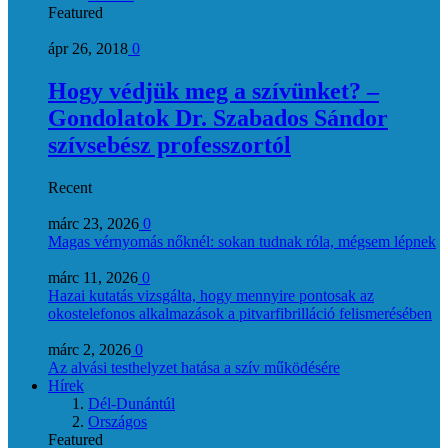
Featured
ápr 26, 2018
0
Hogy védjük meg a szívünket? –
Gondolatok Dr. Szabados Sándor
szívsebész professzortól
Recent
márc 23, 2026
0
Magas vérnyomás nőknél: sokan tudnak róla, mégsem lépnek
márc 11, 2026
0
Hazai kutatás vizsgálta, hogy mennyire pontosak az
okostelefonos alkalmazások a pitvarfibrilláció felismerésében
márc 2, 2026
0
Az alvási testhelyzet hatása a szív működésére
Hírek
Dél-Dunántúl
Országos
Featured