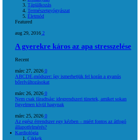
Táplálkozás
Természetgyógyászat
Életmód
Featured
aug 29, 2016
2
A gyerekre káros az apa stresszelése
Recent
márc 27, 2026
0
ABCDE‑módszer: így ismerhetjük fel korán a gyanús
bőrelváltozásokat
márc 26, 2026
0
Nem csak fáradtság: idegrendszeri tünetek, amiket sokan
figyelmen kívül hagynak
márc 25, 2026
0
Az egész érrendszer egy kézben – miért fontos az átfogó
állapotfelmérés?
Kardiológia
Cikkek