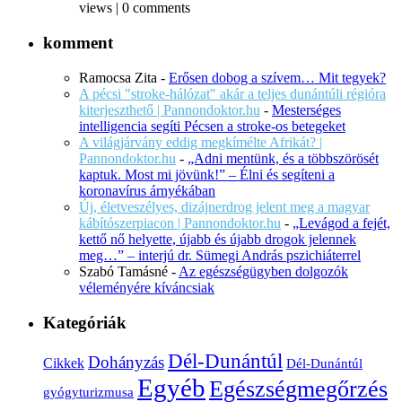
views
|
0 comments
komment
Ramocsa Zita
-
Erősen dobog a szívem… Mit tegyek?
A pécsi "stroke-hálózat" akár a teljes dunántúli régióra
kiterjeszthető | Pannondoktor.hu
-
Mesterséges
intelligencia segíti Pécsen a stroke-os betegeket
A világjárvány eddig megkímélte Afrikát? |
Pannondoktor.hu
-
„Adni mentünk, és a többszörösét
kaptuk. Most mi jövünk!” – Élni és segíteni a
koronavírus árnyékában
Új, életveszélyes, dizájnerdrog jelent meg a magyar
kábítószerpiacon | Pannondoktor.hu
-
„Levágod a fejét,
kettő nő helyette, újabb és újabb drogok jelennek
meg…” – interjú dr. Sümegi András pszichiáterrel
Szabó Tamásné
-
Az egészségügyben dolgozók
véleményére kíváncsiak
Kategóriák
Dél-Dunántúl
Dohányzás
Cikkek
Dél-Dunántúl
Egyéb
Egészségmegőrzés
gyógyturizmusa