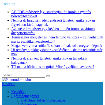
Trending
ABCDE‑módszer: így ismerhetjük fel korán a gyanús
bőrelváltozásokat
Nem csak fáradtság: idegrendszeri tünetek, amiket sokan
figyelmen kívül hagynak
Az egész érrendszer egy kézben – miért fontos az átfogó
állapotfelmérés?
Természetes megjelenés, nem feltűnő változás – mit várhatunk
ma az esztétikai kezelésektől?
Magas vérnyomás nőknél: sokan tudnak róla, mégsem lépnek
Új remény a pikkelysömör kezelésében – de mit tehetünk már
ma?
Nem csak aranyér: tünetek, amiket sokan túl sokáig
halogatnak
Tél után a bőrünk is megújul. Mire figyeljünk tavasszal?
Navigate
Kezdőlap
Egészségmegőrzés
Dél-Dunántúl gyógyturizmusa
Dohányzás