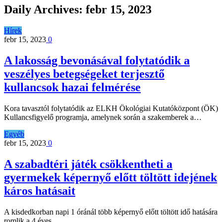
Daily Archives:
febr 15, 2023
Hírek
febr 15, 2023
0
A lakosság bevonásával folytatódik a
veszélyes betegségeket terjesztő
kullancsok hazai felmérése
Kora tavasztól folytatódik az ELKH Ökológiai Kutatóközpont (ÖK)
Kullancsfigyelő programja, amelynek során a szakemberek a…
Egyéb
febr 15, 2023
0
A szabadtéri játék csökkentheti a
gyermekek képernyő előtt töltött idejének
káros hatásait
A kisdedkorban napi 1 óránál több képernyő előtt töltött idő hatására
romlik a 4 éves…