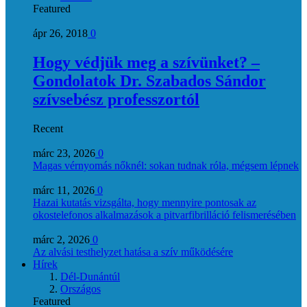
Featured
ápr 26, 2018
0
Hogy védjük meg a szívünket? –
Gondolatok Dr. Szabados Sándor
szívsebész professzortól
Recent
márc 23, 2026
0
Magas vérnyomás nőknél: sokan tudnak róla, mégsem lépnek
márc 11, 2026
0
Hazai kutatás vizsgálta, hogy mennyire pontosak az
okostelefonos alkalmazások a pitvarfibrilláció felismerésében
márc 2, 2026
0
Az alvási testhelyzet hatása a szív működésére
Hírek
Dél-Dunántúl
Országos
Featured