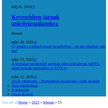
máj 21, 2014
6
Kevesebben járnak
szűrővizsgálatokra
Recent
márc 20, 2026
0
Új remény a pikkelysömör kezelésében – de mit tehetünk már
ma?
márc 13, 2026
0
A légutakat megfertőző gombák ellen fejlesztenek mRNS-
alapú terápiás megoldást az SZTE-n
márc 12, 2026
0
Alvás világnapja – Nemzetközi összefogás a jobb alvásért
Nem mindennapi
Fogalomtár
Orvos Kereső
You are at:
Home
»
2023
»
február
»
15