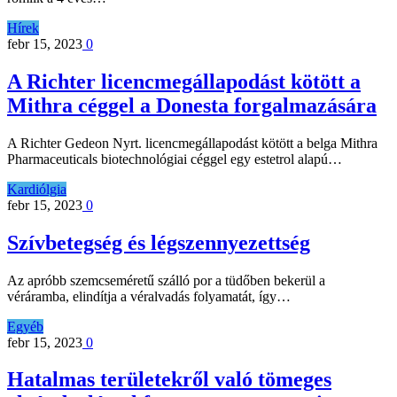
Hírek
febr 15, 2023
0
A Richter licencmegállapodást kötött a
Mithra céggel a Donesta forgalmazására
A Richter Gedeon Nyrt. licencmegállapodást kötött a belga Mithra
Pharmaceuticals biotechnológiai céggel egy estetrol alapú…
Kardiólgia
febr 15, 2023
0
Szívbetegség és légszennyezettség
Az apróbb szemcseméretű szálló por a tüdőben bekerül a
véráramba, elindítja a véralvadás folyamatát, így…
Egyéb
febr 15, 2023
0
Hatalmas területekről való tömeges