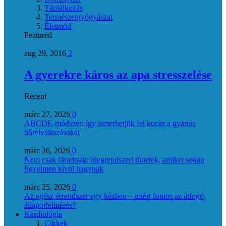
Táplálkozás
Természetgyógyászat
Életmód
Featured
aug 29, 2016
2
A gyerekre káros az apa stresszelése
Recent
márc 27, 2026
0
ABCDE‑módszer: így ismerhetjük fel korán a gyanús
bőrelváltozásokat
márc 26, 2026
0
Nem csak fáradtság: idegrendszeri tünetek, amiket sokan
figyelmen kívül hagynak
márc 25, 2026
0
Az egész érrendszer egy kézben – miért fontos az átfogó
állapotfelmérés?
Kardiológia
Cikkek