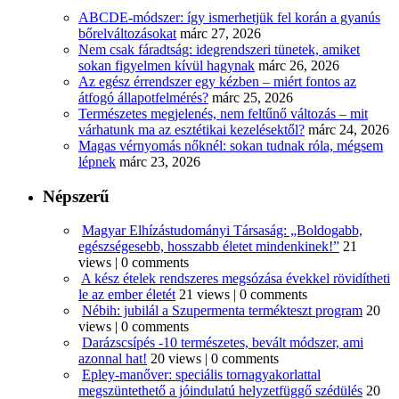
ABCDE‑módszer: így ismerhetjük fel korán a gyanús
bőrelváltozásokat
márc 27, 2026
Nem csak fáradtság: idegrendszeri tünetek, amiket
sokan figyelmen kívül hagynak
márc 26, 2026
Az egész érrendszer egy kézben – miért fontos az
átfogó állapotfelmérés?
márc 25, 2026
Természetes megjelenés, nem feltűnő változás – mit
várhatunk ma az esztétikai kezelésektől?
márc 24, 2026
Magas vérnyomás nőknél: sokan tudnak róla, mégsem
lépnek
márc 23, 2026
Népszerű
Magyar Elhízástudományi Társaság: „Boldogabb,
egészségesebb, hosszabb életet mindenkinek!”
21
views
|
0 comments
A kész ételek rendszeres megsózása évekkel rövidítheti
le az ember életét
21 views
|
0 comments
Nébih: jubilál a Szupermenta termékteszt program
20
views
|
0 comments
Darázscsípés -10 természetes, bevált módszer, ami
azonnal hat!
20 views
|
0 comments
Epley-manőver: speciális tornagyakorlattal
megszüntethető a jóindulatú helyzetfüggő szédülés
20