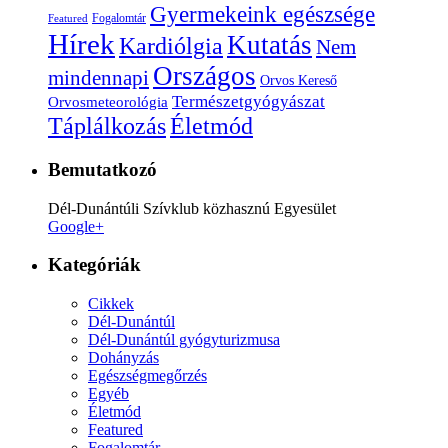
Gyermekeink egészsége
Fogalomtár
Featured
Hírek
Kutatás
Kardiólgia
Nem
Országos
mindennapi
Orvos Kereső
Természetgyógyászat
Orvosmeteorológia
Életmód
Táplálkozás
Bemutatkozó
Dél-Dunántúli Szívklub közhasznú Egyesület
Google+
Kategóriák
Cikkek
Dél-Dunántúl
Dél-Dunántúl gyógyturizmusa
Dohányzás
Egészségmegőrzés
Egyéb
Életmód
Featured
Fogalomtár