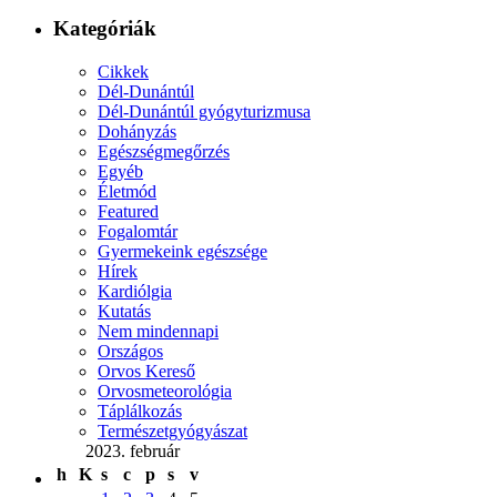
Kategóriák
Cikkek
Dél-Dunántúl
Dél-Dunántúl gyógyturizmusa
Dohányzás
Egészségmegőrzés
Egyéb
Életmód
Featured
Fogalomtár
Gyermekeink egészsége
Hírek
Kardiólgia
Kutatás
Nem mindennapi
Országos
Orvos Kereső
Orvosmeteorológia
Táplálkozás
Természetgyógyászat
2023. február
h
K
s
c
p
s
v