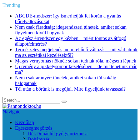
Trending
ABCDE‑módszer: így ismerhetjük fel korán a gyanús
bőrelváltozásokat
Nem csak fáradtság: idegrendszeri tünetek, amiket sokan
figyelmen kívül hagynak
Az egész érrendszer egy kézben – miért fontos az átfogó
állapotfelmérés?
Természetes megjelenés, nem feltűnő változás – mit várhatunk
ma az esztétikai kezelésektől?
Magas vérnyomás nőknél: sokan tudnak róla, mégsem lépnek
Új remény a pikkelysömör kezelésében – de mit tehetünk már
ma?
Nem csak aranyér: tünetek, amiket sokan túl sokáig
halogatnak
Tél után a bőrünk is megújul. Mire figyeljünk tavasszal?
Navigate
Kezdőlap
Egészségmegőrzés
Dél-Dunántúl gyógyturizmusa
Dohányzás