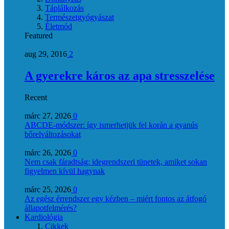
Táplálkozás
Természetgyógyászat
Életmód
Featured
aug 29, 2016
2
A gyerekre káros az apa stresszelése
Recent
márc 27, 2026
0
ABCDE‑módszer: így ismerhetjük fel korán a gyanús
bőrelváltozásokat
márc 26, 2026
0
Nem csak fáradtság: idegrendszeri tünetek, amiket sokan
figyelmen kívül hagynak
márc 25, 2026
0
Az egész érrendszer egy kézben – miért fontos az átfogó
állapotfelmérés?
Kardiológia
Cikkek