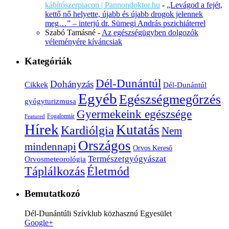
kábítószerpiacon | Pannondoktor.hu
-
„Levágod a fejét,
kettő nő helyette, újabb és újabb drogok jelennek
meg…” – interjú dr. Sümegi András pszichiáterrel
Szabó Tamásné
-
Az egészségügyben dolgozók
véleményére kíváncsiak
Kategóriák
Dél-Dunántúl
Dohányzás
Cikkek
Dél-Dunántúl
Egyéb
Egészségmegőrzés
gyógyturizmusa
Gyermekeink egészsége
Fogalomtár
Featured
Hírek
Kutatás
Kardiólgia
Nem
Országos
mindennapi
Orvos Kereső
Természetgyógyászat
Orvosmeteorológia
Életmód
Táplálkozás
Bemutatkozó
Dél-Dunántúli Szívklub közhasznú Egyesület
Google+