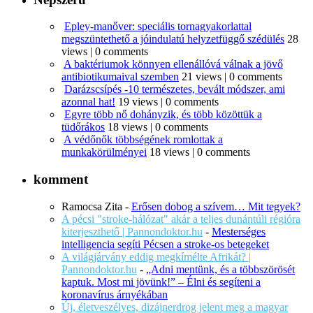
Epley-manőver: speciális tornagyakorlattal
megszüntethető a jóindulatú helyzetfüggő szédülés
28
views
|
0 comments
A baktériumok könnyen ellenállóvá válnak a jövő
antibiotikumaival szemben
21 views
|
0 comments
Darázscsípés -10 természetes, bevált módszer, ami
azonnal hat!
19 views
|
0 comments
Egyre több nő dohányzik, és több közöttük a
tüdőrákos
18 views
|
0 comments
A védőnők többségének romlottak a
munkakörülményei
18 views
|
0 comments
komment
Ramocsa Zita
-
Erősen dobog a szívem… Mit tegyek?
A pécsi "stroke-hálózat" akár a teljes dunántúli régióra
kiterjeszthető | Pannondoktor.hu
-
Mesterséges
intelligencia segíti Pécsen a stroke-os betegeket
A világjárvány eddig megkímélte Afrikát? |
Pannondoktor.hu
-
„Adni mentünk, és a többszörösét
kaptuk. Most mi jövünk!” – Élni és segíteni a
koronavírus árnyékában
Új, életveszélyes, dizájnerdrog jelent meg a magyar