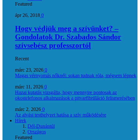
Featured
ápr 26, 2018
0
Hogy védjük meg a szívünket? –
Gondolatok Dr. Szabados Sándor
szívsebész professzortól
Recent
márc 23, 2026
0
Magas vérnyomás nőknél: sokan tudnak róla, mégsem lépnek
márc 11, 2026
0
Hazai kutatás vizsgálta, hogy mennyire pontosak az
okostelefonos alkalmazások a pitvarfibrilláció felismerésében
márc 2, 2026
0
Az alvási testhelyzet hatása a szív működésére
Hírek
Dél-Dunántúl
Országos
Featured