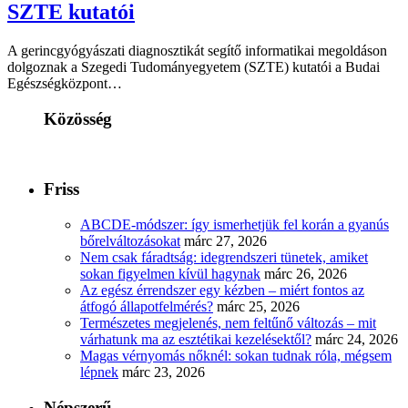
SZTE kutatói
A gerincgyógyászati diagnosztikát segítő informatikai megoldáson
dolgoznak a Szegedi Tudományegyetem (SZTE) kutatói a Budai
Egészségközpont…
Közösség
Friss
ABCDE‑módszer: így ismerhetjük fel korán a gyanús
bőrelváltozásokat
márc 27, 2026
Nem csak fáradtság: idegrendszeri tünetek, amiket
sokan figyelmen kívül hagynak
márc 26, 2026
Az egész érrendszer egy kézben – miért fontos az
átfogó állapotfelmérés?
márc 25, 2026
Természetes megjelenés, nem feltűnő változás – mit
várhatunk ma az esztétikai kezelésektől?
márc 24, 2026
Magas vérnyomás nőknél: sokan tudnak róla, mégsem
lépnek
márc 23, 2026
Népszerű