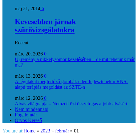
máj 21, 2014
6
Kevesebben járnak
szűrővizsgálatokra
Recent
márc 20, 2026
0
Új remény a pikkelysömör kezelésében – de mit tehetünk már
ma?
márc 13, 2026
0
A légutakat megfertőző gombák ellen fejlesztenek mRNS-
alapú terápiás megoldást az SZTE-n
márc 12, 2026
0
Alvás világnapja – Nemzetközi összefogás a jobb alvásért
Nem mindennapi
Fogalomtár
Orvos Kereső
You are at:
Home
»
2023
»
február
»
01