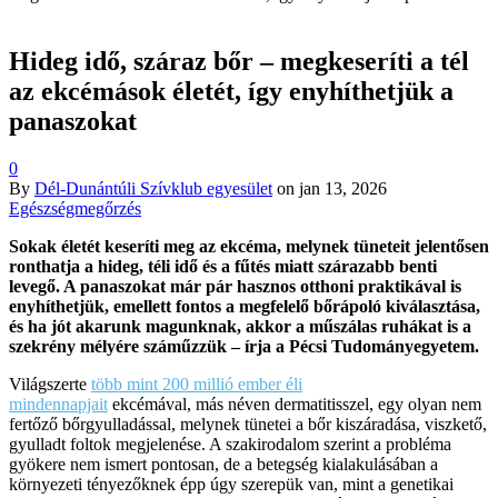
Hideg idő, száraz bőr – megkeseríti a tél
az ekcémások életét, így enyhíthetjük a
panaszokat
0
By
Dél-Dunántúli Szívklub egyesület
on
jan 13, 2026
Egészségmegőrzés
Sokak életét keseríti meg az ekcéma, melynek tüneteit jelentősen
ronthatja a hideg, téli idő és a fűtés miatt szárazabb benti
levegő. A panaszokat már pár hasznos otthoni praktikával is
enyhíthetjük, emellett fontos a megfelelő bőrápoló kiválasztása,
és ha jót akarunk magunknak, akkor a műszálas ruhákat is a
szekrény mélyére száműzzük – írja a Pécsi Tudományegyetem.
Világszerte
több mint 200 millió ember éli
mindennapjait
ekcémával, más néven dermatitisszel, egy olyan nem
fertőző bőrgyulladással, melynek tünetei a bőr kiszáradása, viszkető,
gyulladt foltok megjelenése. A szakirodalom szerint a probléma
gyökere nem ismert pontosan, de a betegség kialakulásában a
környezeti tényezőknek épp úgy szerepük van, mint a genetikai