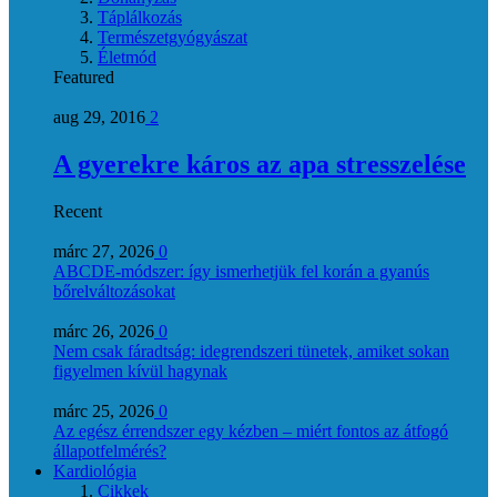
Táplálkozás
Természetgyógyászat
Életmód
Featured
aug 29, 2016
2
A gyerekre káros az apa stresszelése
Recent
márc 27, 2026
0
ABCDE‑módszer: így ismerhetjük fel korán a gyanús
bőrelváltozásokat
márc 26, 2026
0
Nem csak fáradtság: idegrendszeri tünetek, amiket sokan
figyelmen kívül hagynak
márc 25, 2026
0
Az egész érrendszer egy kézben – miért fontos az átfogó
állapotfelmérés?
Kardiológia
Cikkek