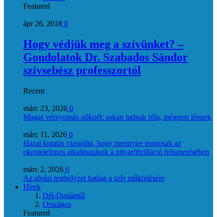
Featured
ápr 26, 2018
0
Hogy védjük meg a szívünket? –
Gondolatok Dr. Szabados Sándor
szívsebész professzortól
Recent
márc 23, 2026
0
Magas vérnyomás nőknél: sokan tudnak róla, mégsem lépnek
márc 11, 2026
0
Hazai kutatás vizsgálta, hogy mennyire pontosak az
okostelefonos alkalmazások a pitvarfibrilláció felismerésében
márc 2, 2026
0
Az alvási testhelyzet hatása a szív működésére
Hírek
Dél-Dunántúl
Országos
Featured