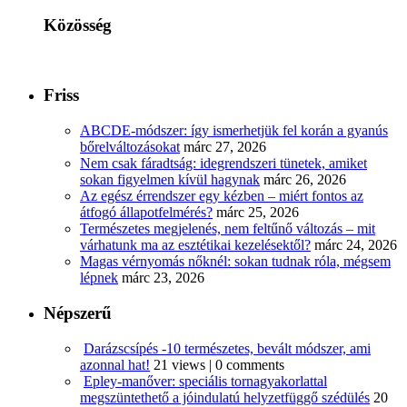
Közösség
Friss
ABCDE‑módszer: így ismerhetjük fel korán a gyanús
bőrelváltozásokat
márc 27, 2026
Nem csak fáradtság: idegrendszeri tünetek, amiket
sokan figyelmen kívül hagynak
márc 26, 2026
Az egész érrendszer egy kézben – miért fontos az
átfogó állapotfelmérés?
márc 25, 2026
Természetes megjelenés, nem feltűnő változás – mit
várhatunk ma az esztétikai kezelésektől?
márc 24, 2026
Magas vérnyomás nőknél: sokan tudnak róla, mégsem
lépnek
márc 23, 2026
Népszerű
Darázscsípés -10 természetes, bevált módszer, ami
azonnal hat!
21 views
|
0 comments
Epley-manőver: speciális tornagyakorlattal
megszüntethető a jóindulatú helyzetfüggő szédülés
20