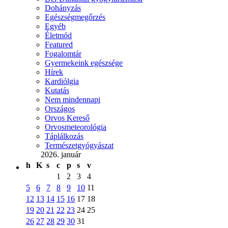
Dohányzás
Egészségmegőrzés
Egyéb
Életmód
Featured
Fogalomtár
Gyermekeink egészsége
Hírek
Kardiólgia
Kutatás
Nem mindennapi
Országos
Orvos Kereső
Orvosmeteorológia
Táplálkozás
Természetgyógyászat
2026. január
h
K
s
c
p
s
v
1
2
3
4
5
6
7
8
9
10
11
12
13
14
15
16
17
18
19
20
21
22
23
24
25
26
27
28
29
30
31