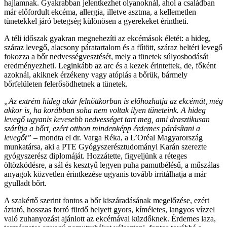
hajlamnak. Gyakrabban jelentkezhet olyanoknál, ahol a családban
már előfordult ekcéma, allergia, illetve asztma, a kellemetlen
tünetekkel járó betegség különösen a gyerekeket érintheti.
A téli időszak gyakran megnehezíti az ekcémások életét: a hideg,
száraz levegő, alacsony páratartalom és a fűtött, száraz beltéri levegő
fokozza a bőr nedvességvesztését, mely a tünetek súlyosbodását
eredményezheti. Leginkább az arc és a kezek érintettek, de, főként
azoknál, akiknek érzékeny vagy atópiás a bőrük, bármely
bőrfelületen felerősödhetnek a tünetek.
„Az extrém hideg akár felnőttkorban is előhozhatja az ekcémát, még
akkor is, ha korábban soha nem voltak ilyen tüneteink. A hideg
levegő ugyanis kevesebb nedvességet tart meg, ami drasztikusan
szárítja a bőrt, ezért otthon mindenképp érdemes párásítani a
levegőt”
– mondta el dr. Varga Réka, a L’Oréal Magyarország
munkatársa, aki a PTE Gyógyszerésztudományi Karán szerezte
gyógyszerész diplomáját. Hozzátette, figyeljünk a réteges
öltözködésre, a sál és kesztyű legyen puha pamutbélésű, a műszálas
anyagok közvetlen érintkezése ugyanis tovább irritálhatja a már
gyulladt bőrt.
A szakértő szerint fontos a bőr kiszáradásának megelőzése, ezért
áztató, hosszas forró fürdő helyett gyors, kíméletes, langyos vízzel
való zuhanyozást ajánlott az ekcémával küzdőknek. Érdemes laza,