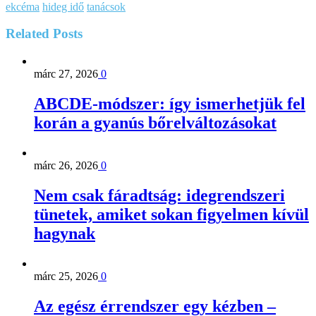
ekcéma
hideg idő
tanácsok
Related
Posts
márc 27, 2026
0
ABCDE‑módszer: így ismerhetjük fel
korán a gyanús bőrelváltozásokat
márc 26, 2026
0
Nem csak fáradtság: idegrendszeri
tünetek, amiket sokan figyelmen kívül
hagynak
márc 25, 2026
0
Az egész érrendszer egy kézben –