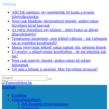
Trending
ABCDE‑módszer: így ismerhetjük fel korán a gyanús
bőrelváltozásokat
Nem csak fáradtság: idegrendszeri tünetek, amiket sokan
figyelmen kívül hagynak
Az egész érrendszer egy kézben – miért fontos az átfogó
állapotfelmérés?
Természetes megjelenés, nem feltűnő változás – mit várhatunk
ma az esztétikai kezelésektől?
Magas vérnyomás nőknél: sokan tudnak róla, mégsem lépnek
Új remény a pikkelysömör kezelésében – de mit tehetünk már
ma?
Nem csak aranyér: tünetek, amiket sokan túl sokáig
halogatnak
Tél után a bőrünk is megújul. Mire figyeljünk tavasszal?
Navigate
Kezdőlap
Egészségmegőrzés
Dél-Dunántúl gyógyturizmusa
Dohányzás