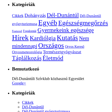
Kategóriák
Dél-Dunántúl
Dohányzás
Cikkek
Dél-Dunántúl
Egyéb
Egészségmegőrzés
gyógyturizmusa
Gyermekeink egészsége
Fogalomtár
Featured
Hírek
Kutatás
Kardiólgia
Nem
Országos
mindennapi
Orvos Kereső
Természetgyógyászat
Orvosmeteorológia
Életmód
Táplálkozás
Bemutatkozó
Dél-Dunántúli Szívklub közhasznú Egyesület
Google+
Kategóriák
Cikkek
Dél-Dunántúl
Dél-Dunántúl gyógyturizmusa