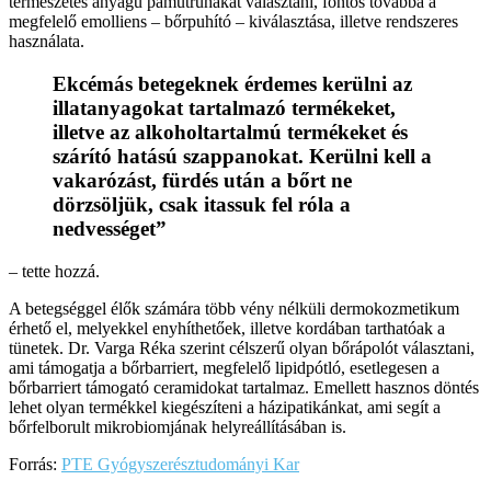
természetes anyagú pamutruhákat választani, fontos továbbá a
megfelelő emolliens – bőrpuhító – kiválasztása, illetve rendszeres
használata.
Ekcémás betegeknek érdemes kerülni az
illatanyagokat tartalmazó termékeket,
illetve az alkoholtartalmú termékeket és
szárító hatású szappanokat. Kerülni kell a
vakarózást, fürdés után a bőrt ne
dörzsöljük, csak itassuk fel róla a
nedvességet”
– tette hozzá.
A betegséggel élők számára több vény nélküli dermokozmetikum
érhető el, melyekkel enyhíthetőek, illetve kordában tarthatóak a
tünetek. Dr. Varga Réka szerint célszerű olyan bőrápolót választani,
ami támogatja a bőrbarriert, megfelelő lipidpótló, esetlegesen a
bőrbarriert támogató ceramidokat tartalmaz. Emellett hasznos döntés
lehet olyan termékkel kiegészíteni a házipatikánkat, ami segít a
bőrfelborult mikrobiomjának helyreállításában is.
Forrás:
PTE Gyógyszerésztudományi Kar