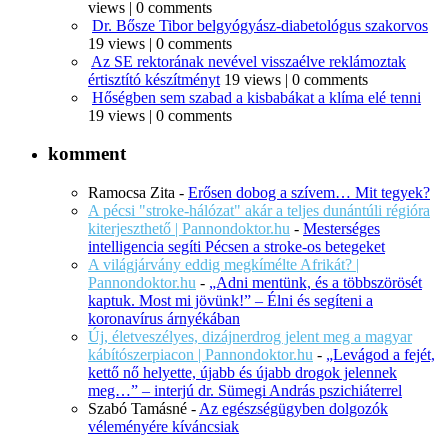
views
|
0 comments
Dr. Bősze Tibor belgyógyász-diabetológus szakorvos
19 views
|
0 comments
Az SE rektorának nevével visszaélve reklámoztak
értisztító készítményt
19 views
|
0 comments
Hőségben sem szabad a kisbabákat a klíma elé tenni
19 views
|
0 comments
komment
Ramocsa Zita
-
Erősen dobog a szívem… Mit tegyek?
A pécsi "stroke-hálózat" akár a teljes dunántúli régióra
kiterjeszthető | Pannondoktor.hu
-
Mesterséges
intelligencia segíti Pécsen a stroke-os betegeket
A világjárvány eddig megkímélte Afrikát? |
Pannondoktor.hu
-
„Adni mentünk, és a többszörösét
kaptuk. Most mi jövünk!” – Élni és segíteni a
koronavírus árnyékában
Új, életveszélyes, dizájnerdrog jelent meg a magyar
kábítószerpiacon | Pannondoktor.hu
-
„Levágod a fejét,
kettő nő helyette, újabb és újabb drogok jelennek
meg…” – interjú dr. Sümegi András pszichiáterrel
Szabó Tamásné
-
Az egészségügyben dolgozók
véleményére kíváncsiak