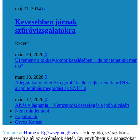
máj 21, 2014
6
Kevesebben járnak
szűrővizsgálatokra
Recent
márc 20, 2026
0
Új remény a pikkelysömör kezelésében – de mit tehetünk már
ma?
márc 13, 2026
0
A légutakat megfertőző gombák ellen fejlesztenek mRNS-
alapú terápiás megoldást az SZTE-n
márc 12, 2026
0
Alvás világnapja – Nemzetközi összefogás a jobb alvásért
Nem mindennapi
Fogalomtár
Orvos Kereső
You are at:
Home
»
Egészségmegőrzés
»
Hideg idő, száraz bőr –
megkeseríti a tél az ekcémások életét, így enyhíthetjük a panaszokat