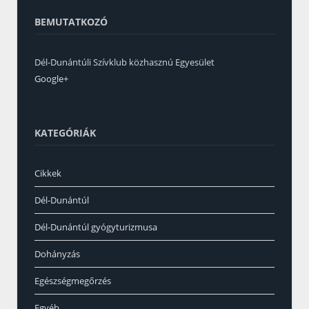
BEMUTATKOZÓ
Dél-Dunántúli Szívklub közhasznú Egyesület
Google+
KATEGÓRIÁK
Cikkek
Dél-Dunántúl
Dél-Dunántúl gyógyturizmusa
Dohányzás
Egészségmegőrzés
Egyéb