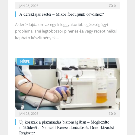
JAN 28, 2026
0
A derékfájás esetei – Mikor forduljunk orvoshoz?
A derékfájdalom az egyik leggyakoribb egészségügyi
probléma, ami legtöbbször pihenés és/vagy recept nélkül
kapható készítmények…
HÍREK
JAN 28, 2026
0
Új korszak a plazmaadás biztonságában – Megkezdte
működését a Nemzeti Keresztdonációs és Donorkizárási
Regiszter