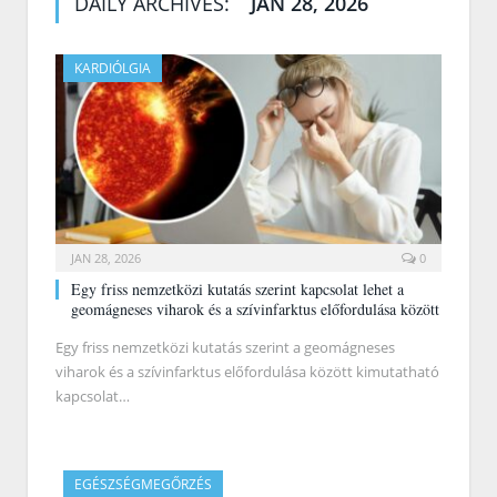
DAILY ARCHIVES:
JAN 28, 2026
KARDIÓLGIA
JAN 28, 2026
0
Egy friss nemzetközi kutatás szerint kapcsolat lehet a
geomágneses viharok és a szívinfarktus előfordulása között
Egy friss nemzetközi kutatás szerint a geomágneses
viharok és a szívinfarktus előfordulása között kimutatható
kapcsolat…
EGÉSZSÉGMEGŐRZÉS