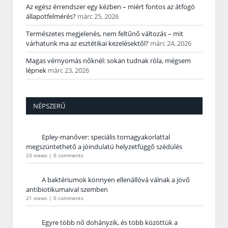
Az egész érrendszer egy kézben – miért fontos az átfogó
állapotfelmérés?
márc 25, 2026
Természetes megjelenés, nem feltűnő változás – mit
várhatunk ma az esztétikai kezelésektől?
márc 24, 2026
Magas vérnyomás nőknél: sokan tudnak róla, mégsem
lépnek
márc 23, 2026
NÉPSZERŰ
Epley-manőver: speciális tornagyakorlattal
megszüntethető a jóindulatú helyzetfüggő szédülés
23 views
|
0 comments
A baktériumok könnyen ellenállóvá válnak a jövő
antibiotikumaival szemben
21 views
|
0 comments
Egyre több nő dohányzik, és több közöttük a