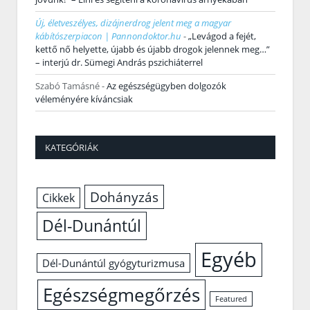
Új, életveszélyes, dizájnerdrog jelent meg a magyar
kábítószerpiacon | Pannondoktor.hu
-
„Levágod a fejét,
kettő nő helyette, újabb és újabb drogok jelennek meg…”
– interjú dr. Sümegi András pszichiáterrel
Szabó Tamásné
-
Az egészségügyben dolgozók
véleményére kíváncsiak
KATEGÓRIÁK
Dohányzás
Cikkek
Dél-Dunántúl
Egyéb
Dél-Dunántúl gyógyturizmusa
Egészségmegőrzés
Featured