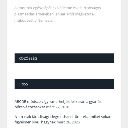
A donorok egészségének védelme és a biztonságos
plazmaadás érdekében január 1-től megkezdte
működését a Nemzeti…
KÖZÖSSÉG
FRISS
ABCDE‑módszer: így ismerhetjük fel korán a gyanús
bőrelváltozásokat
márc 27, 2026
Nem csak fáradtság: idegrendszeri tünetek, amiket sokan
figyelmen kívül hagynak
márc 26, 2026