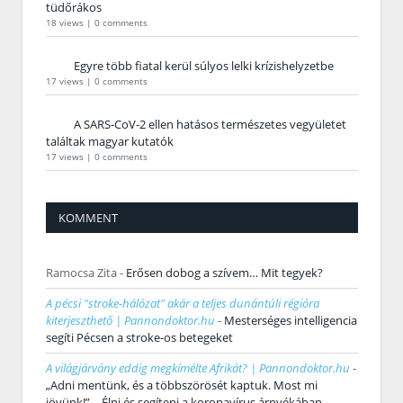
tüdőrákos
18 views
|
0 comments
Egyre több fiatal kerül súlyos lelki krízishelyzetbe
17 views
|
0 comments
A SARS-CoV-2 ellen hatásos természetes vegyületet
találtak magyar kutatók
17 views
|
0 comments
KOMMENT
Ramocsa Zita
-
Erősen dobog a szívem… Mit tegyek?
A pécsi "stroke-hálózat" akár a teljes dunántúli régióra
kiterjeszthető | Pannondoktor.hu
-
Mesterséges intelligencia
segíti Pécsen a stroke-os betegeket
A világjárvány eddig megkímélte Afrikát? | Pannondoktor.hu
-
„Adni mentünk, és a többszörösét kaptuk. Most mi
jövünk!” – Élni és segíteni a koronavírus árnyékában