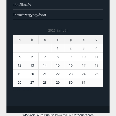
Táplálkozás
Természetgyógyászat
2026. január
h
K
s
c
p
s
v
1
2
3
4
5
6
7
8
9
10
11
12
13
14
15
16
17
18
19
20
21
22
23
24
25
26
27
28
29
30
31
« dec
febr »
WP2Social Auto Publish
Powered By :
XYZScripts.com