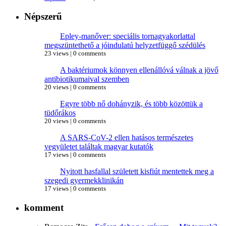
Népszerű
Epley-manőver: speciális tornagyakorlattal
megszüntethető a jóindulatú helyzetfüggő szédülés
23 views
|
0 comments
A baktériumok könnyen ellenállóvá válnak a jövő
antibiotikumaival szemben
20 views
|
0 comments
Egyre több nő dohányzik, és több közöttük a
tüdőrákos
20 views
|
0 comments
A SARS-CoV-2 ellen hatásos természetes
vegyületet találtak magyar kutatók
17 views
|
0 comments
Nyitott hasfallal született kisfiút mentettek meg a
szegedi gyermekklinikán
17 views
|
0 comments
komment