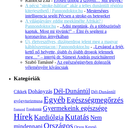
Ramocsa Zita
-
Erősen dobog a szívem… Mit tegyek?
A pécsi "stroke-hálózat" akár a teljes dunántúli régióra
kiterjeszthető | Pannondoktor.hu
-
Mesterséges
intelligencia segíti Pécsen a stroke-os betegeket
A világjárvány eddig megkímélte Afrikát? |
Pannondoktor.hu
-
„Adni mentünk, és a többszörösét
kaptuk. Most mi jövünk!” – Élni és segíteni a
koronavírus árnyékában
Új, életveszélyes, dizájnerdrog jelent meg a magyar
kábítószerpiacon | Pannondoktor.hu
-
„Levágod a fejét,
kettő nő helyette, újabb és újabb drogok jelennek
meg…” – interjú dr. Sümegi András pszichiáterrel
Szabó Tamásné
-
Az egészségügyben dolgozók
véleményére kíváncsiak
Kategóriák
Dél-Dunántúl
Dohányzás
Cikkek
Dél-Dunántúl
Egyéb
Egészségmegőrzés
gyógyturizmusa
Gyermekeink egészsége
Fogalomtár
Featured
Hírek
Kutatás
Kardiólgia
Nem
Országos
mindennapi
Orvos Kereső