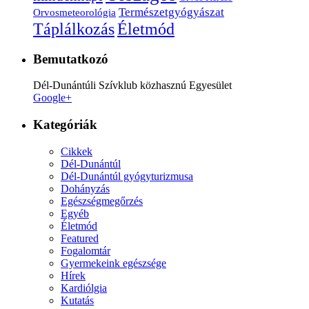
Természetgyógyászat
Orvosmeteorológia
Életmód
Táplálkozás
Bemutatkozó
Dél-Dunántúli Szívklub közhasznú Egyesület
Google+
Kategóriák
Cikkek
Dél-Dunántúl
Dél-Dunántúl gyógyturizmusa
Dohányzás
Egészségmegőrzés
Egyéb
Életmód
Featured
Fogalomtár
Gyermekeink egészsége
Hírek
Kardiólgia
Kutatás