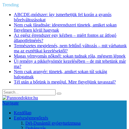
Trending
ABCDE‑módszer: így ismerhetjük fel korán a gyanús
bőrelváltozásokat
Nem csak fáradtság: idegrendszeri tünetek, amiket sokan
figyelmen kívül hagynak
Az egész érrendszer egy kézben – miért fontos az átfogó
állapotfelmérés?
Természetes megjelenés, nem feltűnő változás – mit várhatunk
ma az esztétikai kezelésektől?
Magas vérnyomás nőknél: sokan tudnak róla, mégsem lépnek
Új remény a pikkelysömör kezelésében – de mit tehetünk már
ma?
Nem csak aranyér: tünetek, amiket sokan túl sokáig
halogatnak
Tél után a bőrünk is megújul. Mire figyeljünk tavasszal?
Navigate
Kezdőlap
Egészségmegőrzés
Dél-Dunántúl gyógyturizmusa
Dohányzás