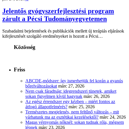
Jelentős gyógyszerfejlesztési program
zárult a Pécsi Tudományegyetemen
Szabadalmi bejelentések és publikációk mellett új terápiás eljárások
kifejlesztését szolgáló eredményeket is hozott a Pécsi…
Közösség
Friss
ABCDE‑módszer: így ismerhetjük fel korán a gyanús
bőrelváltozásokat
márc 27, 2026
Nem csak fáradtság: idegrendszeri tünetek, amiket
sokan figyelmen kívül hagynak
márc 26, 2026
Az egész érrendszer egy kézben – miért fontos az
átfogó állapotfelmérés?
márc 25, 2026
Természetes megjelenés, nem feltűnő változás – mit
várhatunk ma az esztétikai kezelésektől?
márc 24, 2026
Magas vérnyomás nőknél: sokan tudnak róla, mégsem
lépnek
márc 23, 2026