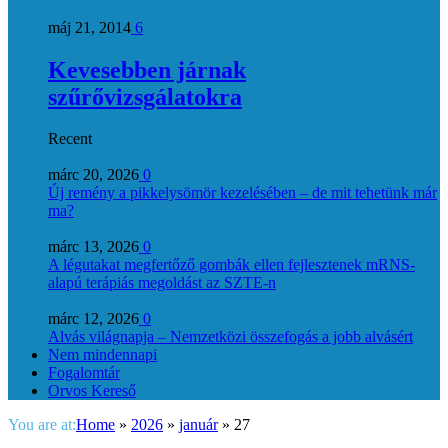
máj 21, 2014
6
Kevesebben járnak
szűrővizsgálatokra
Recent
márc 20, 2026
0
Új remény a pikkelysömör kezelésében – de mit tehetünk már
ma?
márc 13, 2026
0
A légutakat megfertőző gombák ellen fejlesztenek mRNS-
alapú terápiás megoldást az SZTE-n
márc 12, 2026
0
Alvás világnapja – Nemzetközi összefogás a jobb alvásért
Nem mindennapi
Fogalomtár
Orvos Kereső
You are at:
Home
»
2026
»
január
»
27