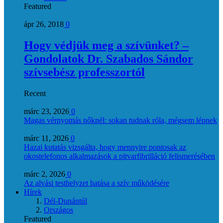
Featured
ápr 26, 2018
0
Hogy védjük meg a szívünket? –
Gondolatok Dr. Szabados Sándor
szívsebész professzortól
Recent
márc 23, 2026
0
Magas vérnyomás nőknél: sokan tudnak róla, mégsem lépnek
márc 11, 2026
0
Hazai kutatás vizsgálta, hogy mennyire pontosak az
okostelefonos alkalmazások a pitvarfibrilláció felismerésében
márc 2, 2026
0
Az alvási testhelyzet hatása a szív működésére
Hírek
Dél-Dunántúl
Országos
Featured