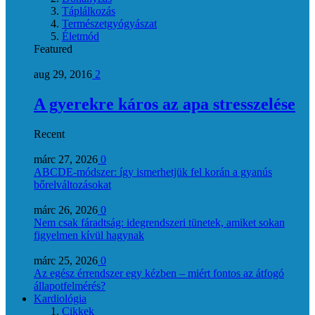
Táplálkozás
Természetgyógyászat
Életmód
Featured
aug 29, 2016
2
A gyerekre káros az apa stresszelése
Recent
márc 27, 2026
0
ABCDE‑módszer: így ismerhetjük fel korán a gyanús
bőrelváltozásokat
márc 26, 2026
0
Nem csak fáradtság: idegrendszeri tünetek, amiket sokan
figyelmen kívül hagynak
márc 25, 2026
0
Az egész érrendszer egy kézben – miért fontos az átfogó
állapotfelmérés?
Kardiológia
Cikkek