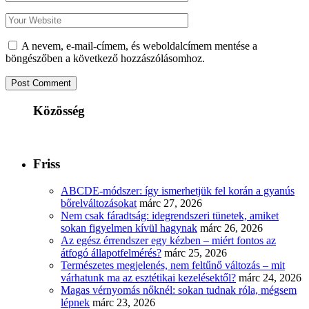
A nevem, e-mail-címem, és weboldalcímem mentése a
böngészőben a következő hozzászólásomhoz.
Közösség
Friss
ABCDE‑módszer: így ismerhetjük fel korán a gyanús
bőrelváltozásokat
márc 27, 2026
Nem csak fáradtság: idegrendszeri tünetek, amiket
sokan figyelmen kívül hagynak
márc 26, 2026
Az egész érrendszer egy kézben – miért fontos az
átfogó állapotfelmérés?
márc 25, 2026
Természetes megjelenés, nem feltűnő változás – mit
várhatunk ma az esztétikai kezelésektől?
márc 24, 2026
Magas vérnyomás nőknél: sokan tudnak róla, mégsem
lépnek
márc 23, 2026