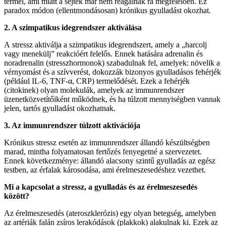
termel, ami miatt a sejtek már nem reagálnak rá megfelelően. Ez
paradox módon (ellentmondásosan) krónikus gyulladást okozhat.
2. A szimpatikus idegrendszer aktiválása
A stressz aktiválja a szimpatikus idegrendszert, amely a „harcolj
vagy menekülj” reakcióért felelős. Ennek hatására adrenalin és
noradrenalin (stresszhormonok) szabadulnak fel, amelyek: növelik a
vérnyomást és a szívverést, dokozzák bizonyos gyulladásos fehérjék
(például IL-6, TNF-α, CRP) termelődését. Ezek a fehérjék
(citokinek) olyan molekulák, amelyek az immunrendszer
üzenetközvetítőiként működnek, és ha túlzott mennyiségben vannak
jelen, tartós gyulladást okozhatnak.
3. Az immunrendszer túlzott aktivációja
Krónikus stressz esetén az immunrendszer állandó készültségben
marad, mintha folyamatosan fertőzés fenyegetné a szervezetet.
Ennek következménye: állandó alacsony szintű gyulladás az egész
testben, az érfalak károsodása, ami érelmeszesedéshez vezethet.
Mi a kapcsolat a stressz, a gyulladás és az érelmeszesedés
között?
Az érelmeszesedés (ateroszklerózis) egy olyan betegség, amelyben
az artériák falán zsíros lerakódások (plakkok) alakulnak ki. Ezek az