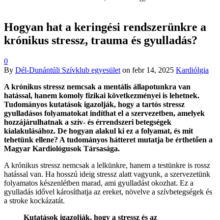
Hogyan hat a keringési rendszerünkre a
krónikus stressz, trauma és gyulladás?
0
By
Dél-Dunántúli Szívklub egyesület
on
febr 14, 2025
Kardiólgia
A krónikus stressz nemcsak a mentális állapotunkra van
hatással, hanem komoly fizikai következményei is lehetnek.
Tudományos kutatások igazolják, hogy a tartós stressz
gyulladásos folyamatokat indíthat el a szervezetben, amelyek
hozzájárulhatnak a szív- és érrendszeri betegségek
kialakulásához. De hogyan alakul ki ez a folyamat, és mit
tehetünk ellene? A tudományos hátteret mutatja be érthetően a
Magyar Kardiológusok Társasága.
A krónikus stressz nemcsak a lelkünkre, hanem a testünkre is rossz
hatással van. Ha hosszú ideig stressz alatt vagyunk, a szervezetünk
folyamatos készenlétben marad, ami gyulladást okozhat. Ez a
gyulladás idővel károsíthatja az ereket, növelve a szívbetegségek és
a stroke kockázatát.
Kutatások igazolják, hogy a stressz és az