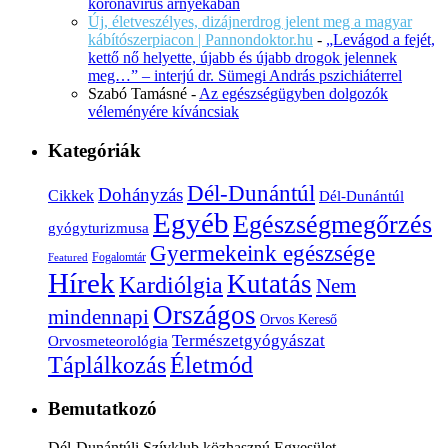
koronavírus árnyékában
Új, életveszélyes, dizájnerdrog jelent meg a magyar
kábítószerpiacon | Pannondoktor.hu
-
„Levágod a fejét,
kettő nő helyette, újabb és újabb drogok jelennek
meg…” – interjú dr. Sümegi András pszichiáterrel
Szabó Tamásné
-
Az egészségügyben dolgozók
véleményére kíváncsiak
Kategóriák
Dél-Dunántúl
Dohányzás
Cikkek
Dél-Dunántúl
Egyéb
Egészségmegőrzés
gyógyturizmusa
Gyermekeink egészsége
Fogalomtár
Featured
Hírek
Kutatás
Kardiólgia
Nem
Országos
mindennapi
Orvos Kereső
Természetgyógyászat
Orvosmeteorológia
Életmód
Táplálkozás
Bemutatkozó
Dél-Dunántúli Szívklub közhasznú Egyesület