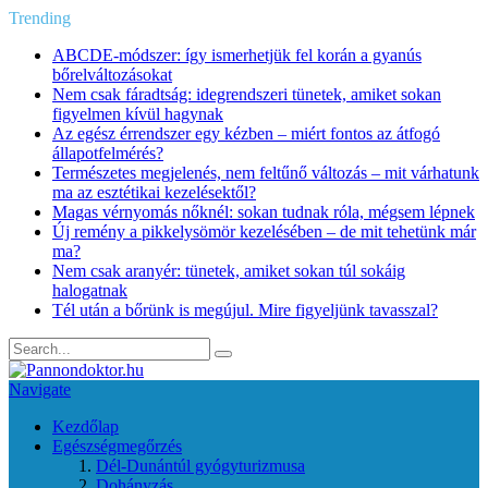
Trending
ABCDE‑módszer: így ismerhetjük fel korán a gyanús
bőrelváltozásokat
Nem csak fáradtság: idegrendszeri tünetek, amiket sokan
figyelmen kívül hagynak
Az egész érrendszer egy kézben – miért fontos az átfogó
állapotfelmérés?
Természetes megjelenés, nem feltűnő változás – mit várhatunk
ma az esztétikai kezelésektől?
Magas vérnyomás nőknél: sokan tudnak róla, mégsem lépnek
Új remény a pikkelysömör kezelésében – de mit tehetünk már
ma?
Nem csak aranyér: tünetek, amiket sokan túl sokáig
halogatnak
Tél után a bőrünk is megújul. Mire figyeljünk tavasszal?
Navigate
Kezdőlap
Egészségmegőrzés
Dél-Dunántúl gyógyturizmusa
Dohányzás