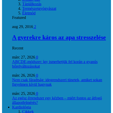
Táplálkozás
Természetgyógyászat
Életmód
Featured
aug 29, 2016
2
A gyerekre káros az apa stresszelése
Recent
márc 27, 2026
0
ABCDE‑módszer: így ismerhetjük fel korán a gyanús
bőrelváltozásokat
márc 26, 2026
0
Nem csak fáradtság: idegrendszeri tünetek, amiket sokan
figyelmen kívül hagynak
márc 25, 2026
0
Az egész érrendszer egy kézben – miért fontos az átfogó
állapotfelmérés?
Kardiológia
Cikkek