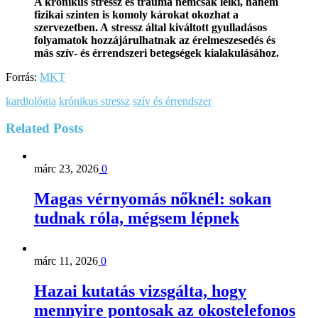
A krónikus stressz és trauma nemcsak lelki, hanem
fizikai szinten is komoly károkat okozhat a
szervezetben. A stressz által kiváltott gyulladásos
folyamatok hozzájárulhatnak az érelmeszesedés és
más szív- és érrendszeri betegségek kialakulásához.
Forrás:
MKT
kardiológia
krónikus stressz
szív és érrendszer
Related
Posts
márc 23, 2026
0
Magas vérnyomás nőknél: sokan
tudnak róla, mégsem lépnek
márc 11, 2026
0
Hazai kutatás vizsgálta, hogy
mennyire pontosak az okostelefonos