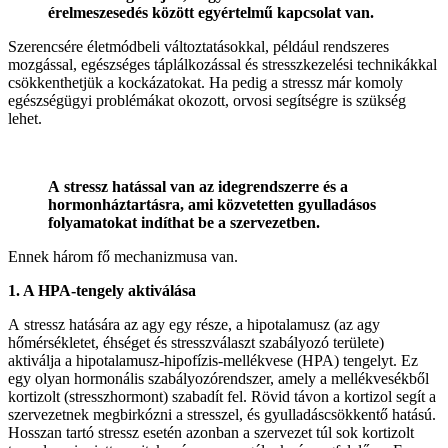
érelmeszesedés között egyértelmű kapcsolat van.
Szerencsére életmódbeli változtatásokkal, például rendszeres
mozgással, egészséges táplálkozással és stresszkezelési technikákkal
csökkenthetjük a kockázatokat. Ha pedig a stressz már komoly
egészségügyi problémákat okozott, orvosi segítségre is szükség
lehet.
A stressz hatással van az idegrendszerre és a
hormonháztartásra, ami közvetetten gyulladásos
folyamatokat indíthat be a szervezetben.
Ennek három fő mechanizmusa van.
1. A HPA-tengely aktiválása
A stressz hatására az agy egy része, a hipotalamusz (az agy
hőmérsékletet, éhséget és stresszválaszt szabályozó területe)
aktiválja a hipotalamusz-hipofízis-mellékvese (HPA) tengelyt. Ez
egy olyan hormonális szabályozórendszer, amely a mellékvesékből
kortizolt (stresszhormont) szabadít fel. Rövid távon a kortizol segít a
szervezetnek megbirkózni a stresszel, és gyulladáscsökkentő hatású.
Hosszan tartó stressz esetén azonban a szervezet túl sok kortizolt