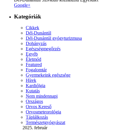
Google+
Kategóriák
Cikkek
Dél-Dunántúl
Dél-Dunántúl gyógyturizmusa
Dohányzás
Egészségmegőrzés
Egyéb
Életmód
Featured
Fogalomtár
Gyermekeink egészsége
Hírek
Kardiólgia
Kutatás
Nem mindennapi
Országos
Orvos Kereső
Orvosmeteorológia
Táplálkozás
Természetgyógyászat
2025. február