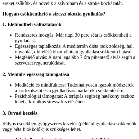
ereket szűkítik, és növelik a szívroham és a stroke kockázatát.
Hogyan csökkenthető a stressz okozta gyulladás?
1. Életmódbeli változtatások
Rendszeres mozgás: Már napi 30 perc séta is csökkentheti a
gyulladást.
Egészséges táplálkozás: A mediterrán diéta (sok zöldség, hal,
olívaolaj, diófélék) bizonyítottan gyulladáscsökkentő hatású.
Megfelelő alvás: A napi legalább 7 óra pihentető alvás segíti a
szervezet regenerálódását.
2. Mentális egészség támogatása
Meditáció és mindfulness: Tudományosan igazolt módszerek
a kortizolszint és a gyulladásos markerek csökkentésére.
Pszichológiai támogatás: A terápiás segítség hatékony eszköz
lehet a krónikus stressz kezelésében.
3. Orvosi kezelés
Súlyos esetekben gyógyszeres kezelés (például gyulladáscsökkentők
vagy béta-blokkolók) is szükséges lehet.