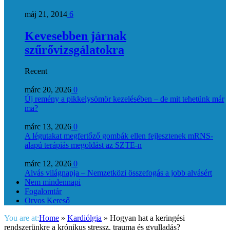
máj 21, 2014
6
Kevesebben járnak
szűrővizsgálatokra
Recent
márc 20, 2026
0
Új remény a pikkelysömör kezelésében – de mit tehetünk már
ma?
márc 13, 2026
0
A légutakat megfertőző gombák ellen fejlesztenek mRNS-
alapú terápiás megoldást az SZTE-n
márc 12, 2026
0
Alvás világnapja – Nemzetközi összefogás a jobb alvásért
Nem mindennapi
Fogalomtár
Orvos Kereső
You are at:
Home
»
Kardiólgia
»
Hogyan hat a keringési
rendszerünkre a krónikus stressz, trauma és gyulladás?