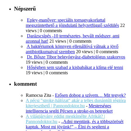
Népszerű
Epley-manőver: speciális tornagyakorlattal
megszüntethető a jóindulatú helyzetfüggő szédülés
22
views
|
0 comments
Darázscsípés -10 természetes, bevált módszer, ami
azonnal hat!
21 views
|
0 comments
A baktériumok könnyen ellenállóvá válnak a jövő
antibiotikumaival szemben
20 views
|
0 comments
Dr. Bősze Tibor belgyógyász-diabetológus szakorvos
19 views
|
0 comments
Hőségben sem szabad a kisbabákat a klíma elé tenni
19 views
|
0 comments
komment
Ramocsa Zita
-
Erősen dobog a szívem… Mit tegyek?
A pécsi "stroke-hálózat" akár a teljes dunántúli régióra
kiterjeszthető | Pannondoktor.hu
-
Mesterséges
intelligencia segíti Pécsen a stroke-os betegeket
A világjárvány eddig megkímélte Afrikát? |
Pannondoktor.hu
-
„Adni mentünk, és a többszörösét
kaptuk. Most mi jövünk!” – Élni és segíteni a