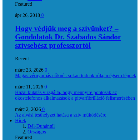
Featured
ápr 26, 2018
0
Hogy védjük meg a szívünket? –
Gondolatok Dr. Szabados Sándor
szívsebész professzortól
Recent
márc 23, 2026
0
Magas vérnyomás nőknél: sokan tudnak róla, mégsem lépnek
márc 11, 2026
0
Hazai kutatás vizsgálta, hogy mennyire pontosak az
okostelefonos alkalmazások a pitvarfibrilláció felismerésében
márc 2, 2026
0
Az alvási testhelyzet hatása a szív működésére
Hírek
Dél-Dunántúl
Országos
Featured