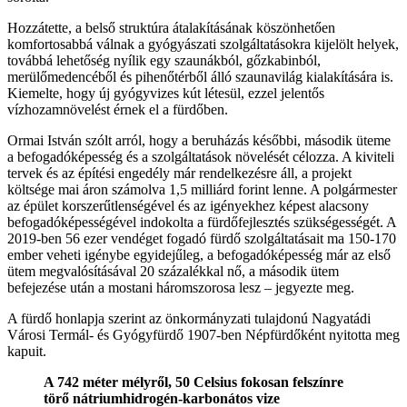
Hozzátette, a belső struktúra átalakításának köszönhetően
komfortosabbá válnak a gyógyászati szolgáltatásokra kijelölt helyek,
továbbá lehetőség nyílik egy szaunákból, gőzkabinból,
merülőmedencéből és pihenőtérből álló szaunavilág kialakítására is.
Kiemelte, hogy új gyógyvizes kút létesül, ezzel jelentős
vízhozamnövelést érnek el a fürdőben.
Ormai István szólt arról, hogy a beruházás későbbi, második üteme
a befogadóképesség és a szolgáltatások növelését célozza. A kiviteli
tervek és az építési engedély már rendelkezésre áll, a projekt
költsége mai áron számolva 1,5 milliárd forint lenne. A polgármester
az épület korszerűtlenségével és az igényekhez képest alacsony
befogadóképességével indokolta a fürdőfejlesztés szükségességét. A
2019-ben 56 ezer vendéget fogadó fürdő szolgáltatásait ma 150-170
ember veheti igénybe egyidejűleg, a befogadóképesség már az első
ütem megvalósításával 20 százalékkal nő, a második ütem
befejezése után a mostani háromszorosa lesz – jegyezte meg.
A fürdő honlapja szerint az önkormányzati tulajdonú Nagyatádi
Városi Termál- és Gyógyfürdő 1907-ben Népfürdőként nyitotta meg
kapuit.
A 742 méter mélyről, 50 Celsius fokosan felszínre
törő nátriumhidrogén-karbonátos vize