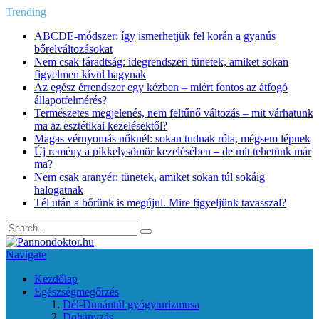
Trending
ABCDE‑módszer: így ismerhetjük fel korán a gyanús
bőrelváltozásokat
Nem csak fáradtság: idegrendszeri tünetek, amiket sokan
figyelmen kívül hagynak
Az egész érrendszer egy kézben – miért fontos az átfogó
állapotfelmérés?
Természetes megjelenés, nem feltűnő változás – mit várhatunk
ma az esztétikai kezelésektől?
Magas vérnyomás nőknél: sokan tudnak róla, mégsem lépnek
Új remény a pikkelysömör kezelésében – de mit tehetünk már
ma?
Nem csak aranyér: tünetek, amiket sokan túl sokáig
halogatnak
Tél után a bőrünk is megújul. Mire figyeljünk tavasszal?
Navigate
Kezdőlap
Egészségmegőrzés
Dél-Dunántúl gyógyturizmusa
Dohányzás