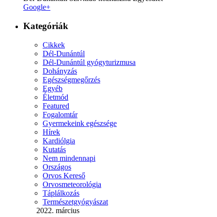
Google+
Kategóriák
Cikkek
Dél-Dunántúl
Dél-Dunántúl gyógyturizmusa
Dohányzás
Egészségmegőrzés
Egyéb
Életmód
Featured
Fogalomtár
Gyermekeink egészsége
Hírek
Kardiólgia
Kutatás
Nem mindennapi
Országos
Orvos Kereső
Orvosmeteorológia
Táplálkozás
Természetgyógyászat
2022. március