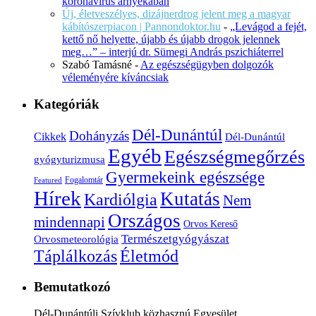
koronavírus árnyékában
Új, életveszélyes, dizájnerdrog jelent meg a magyar
kábítószerpiacon | Pannondoktor.hu
-
„Levágod a fejét,
kettő nő helyette, újabb és újabb drogok jelennek
meg…” – interjú dr. Sümegi András pszichiáterrel
Szabó Tamásné
-
Az egészségügyben dolgozók
véleményére kíváncsiak
Kategóriák
Dél-Dunántúl
Dohányzás
Cikkek
Dél-Dunántúl
Egyéb
Egészségmegőrzés
gyógyturizmusa
Gyermekeink egészsége
Fogalomtár
Featured
Hírek
Kutatás
Kardiólgia
Nem
Országos
mindennapi
Orvos Kereső
Természetgyógyászat
Orvosmeteorológia
Életmód
Táplálkozás
Bemutatkozó
Dél-Dunántúli Szívklub közhasznú Egyesület