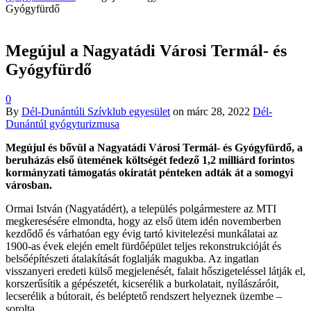
Gyógyfürdő
Megújul a Nagyatádi Városi Termál- és
Gyógyfürdő
0
By
Dél-Dunántúli Szívklub egyesület
on
márc 28, 2022
Dél-
Dunántúl gyógyturizmusa
Megújul és bővül a Nagyatádi Városi Termál- és Gyógyfürdő, a
beruházás első ütemének költségét fedező 1,2 milliárd forintos
kormányzati támogatás okiratát pénteken adták át a somogyi
városban.
Ormai István (Nagyatádért), a település polgármestere az MTI
megkeresésére elmondta, hogy az első ütem idén novemberben
kezdődő és várhatóan egy évig tartó kivitelezési munkálatai az
1900-as évek elején emelt fürdőépület teljes rekonstrukcióját és
belsőépítészeti átalakítását foglalják magukba. Az ingatlan
visszanyeri eredeti külső megjelenését, falait hőszigeteléssel látják el,
korszerűsítik a gépészetét, kicserélik a burkolatait, nyílászáróit,
lecserélik a bútorait, és beléptető rendszert helyeznek üzembe –
sorolta.