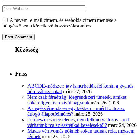
A nevem, e-mail-címem, és weboldalcímem mentése a
böngészőben a következő hozzászólásomhoz.
Közösség
Friss
ABCDE‑módszer: így ismerhetjük fel korán a gyanús
bőrelváltozásokat
márc 27, 2026
Nem csak fáradtság: idegrendszeri tünetek, amiket
sokan figyelmen kívül hagynak
márc 26, 2026
Az egész érrendszer egy kézben – miért fontos az
átfogó állapotfelmérés?
márc 25, 2026
Természetes megjelenés, nem feltűnő változás – mit
várhatunk ma az esztétikai kezelésektől?
márc 24, 2026
Magas vérnyomás nőknél: sokan tudnak róla, mégsem
lépnek
márc 23, 2026