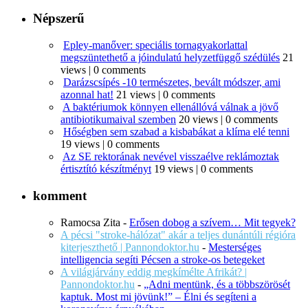
Népszerű
Epley-manőver: speciális tornagyakorlattal
megszüntethető a jóindulatú helyzetfüggő szédülés
21
views
|
0 comments
Darázscsípés -10 természetes, bevált módszer, ami
azonnal hat!
21 views
|
0 comments
A baktériumok könnyen ellenállóvá válnak a jövő
antibiotikumaival szemben
20 views
|
0 comments
Hőségben sem szabad a kisbabákat a klíma elé tenni
19 views
|
0 comments
Az SE rektorának nevével visszaélve reklámoztak
értisztító készítményt
19 views
|
0 comments
komment
Ramocsa Zita
-
Erősen dobog a szívem… Mit tegyek?
A pécsi "stroke-hálózat" akár a teljes dunántúli régióra
kiterjeszthető | Pannondoktor.hu
-
Mesterséges
intelligencia segíti Pécsen a stroke-os betegeket
A világjárvány eddig megkímélte Afrikát? |
Pannondoktor.hu
-
„Adni mentünk, és a többszörösét
kaptuk. Most mi jövünk!” – Élni és segíteni a