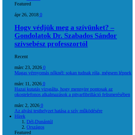
Featured
ápr 26, 2018
0
Hogy védjük meg a szívünket? –
Gondolatok Dr. Szabados Sándor
szívsebész professzortól
Recent
márc 23, 2026
0
Magas vérnyomás nőknél: sokan tudnak róla, mégsem lépnek
márc 11, 2026
0
Hazai kutatás vizsgálta, hogy mennyire pontosak az
okostelefonos alkalmazások a pitvarfibrilláció felismerésében
márc 2, 2026
0
Az alvási testhelyzet hatása a szív működésére
Hírek
Dél-Dunántúl
Országos
Featured