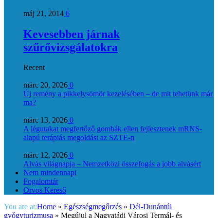
máj 21, 2014
6
Kevesebben járnak
szűrővizsgálatokra
Recent
márc 20, 2026
0
Új remény a pikkelysömör kezelésében – de mit tehetünk már
ma?
márc 13, 2026
0
A légutakat megfertőző gombák ellen fejlesztenek mRNS-
alapú terápiás megoldást az SZTE-n
márc 12, 2026
0
Alvás világnapja – Nemzetközi összefogás a jobb alvásért
Nem mindennapi
Fogalomtár
Orvos Kereső
You are at:
Home
»
Egészségmegőrzés
»
Dél-Dunántúl
gyógyturizmusa
»
Megújul a Nagyatádi Városi Termál- és