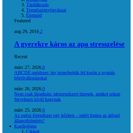
Táplálkozás
Természetgyógyászat
Életmód
Featured
aug 29, 2016
2
A gyerekre káros az apa stresszelése
Recent
márc 27, 2026
0
ABCDE‑módszer: így ismerhetjük fel korán a gyanús
bőrelváltozásokat
márc 26, 2026
0
Nem csak fáradtság: idegrendszeri tünetek, amiket sokan
figyelmen kívül hagynak
márc 25, 2026
0
Az egész érrendszer egy kézben – miért fontos az átfogó
állapotfelmérés?
Kardiológia
Cikkek