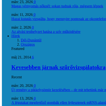
márc 23, 2026
0
Magas vérnyomás nőknél: sokan tudnak róla, mégsem lépnek
márc 11, 2026
0
Hazai kutatás vizsgálta, hogy mennyire pontosak az okostelefon
márc 2, 2026
0
Az alvási testhelyzet hatása a szív működésére
Hírek
Dél-Dunántúl
Országos
Featured
máj 21, 2014
6
Kevesebben járnak szűrővizsgálatokra
Recent
márc 20, 2026
0
Új remény a pikkelysömör kezelésében – de mit tehetünk már 
márc 13, 2026
0
A légutakat megfertőző gombák ellen fejlesztenek mRNS-alapú