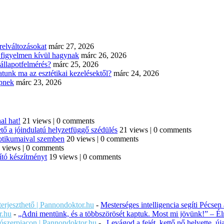
elváltozásokat
márc 27, 2026
n figyelmen kívül hagynak
márc 26, 2026
állapotfelmérés?
márc 25, 2026
tunk ma az esztétikai kezelésektől?
márc 24, 2026
épnek
márc 23, 2026
al hat!
21 views
|
0 comments
tő a jóindulatú helyzetfüggő szédülés
21 views
|
0 comments
iotikumaival szemben
20 views
|
0 comments
 views
|
0 comments
ító készítményt
19 views
|
0 comments
iterjeszthető | Pannondoktor.hu
-
Mesterséges intelligencia segíti Pécsen
r.hu
-
„Adni mentünk, és a többszörösét kaptuk. Most mi jövünk!” – Éln
ítószerpiacon | Pannondoktor.hu
-
„Levágod a fejét, kettő nő helyette, 