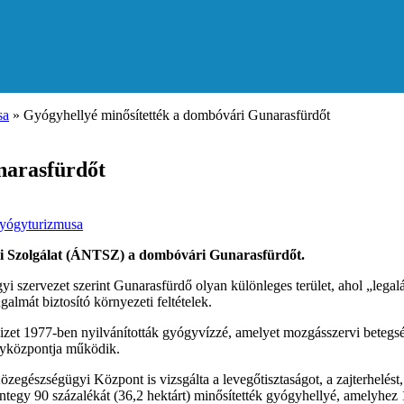
sa
»
Gyógyhellyé minősítették a dombóvári Gunarasfürdőt
narasfürdőt
yógyturizmusa
vosi Szolgálat (ÁNTSZ) a dombóvári Gunarasfürdőt.
szervezet szerint Gunarasfürdő olyan különleges terület, ahol „legal
almát biztosító környezeti feltételek.
vizet 1977-ben nyilvánították gyógyvízzé, amelyet mozgásszervi betegs
gyközpontja működik.
észségügyi Központ is vizsgálta a levegőtisztaságot, a zajterhelést, a v
egy 90 százalékát (36,2 hektárt) minősítették gyógyhellyé, amelyhez 1