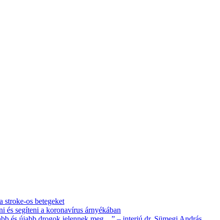
 a stroke-os betegeket
i és segíteni a koronavírus árnyékában
újabb és újabb drogok jelennek meg…” – interjú dr. Sümegi András