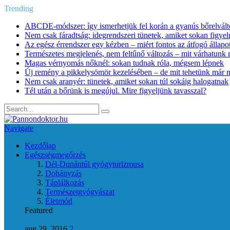
Trending
ABCDE‑módszer: így ismerhetjük fel korán a gyanús bőrelvált
Nem csak fáradtság: idegrendszeri tünetek, amiket sokan figye
Az egész érrendszer egy kézben – miért fontos az átfogó állapo
Természetes megjelenés, nem feltűnő változás – mit várhatunk m
Magas vérnyomás nőknél: sokan tudnak róla, mégsem lépnek
Új remény a pikkelysömör kezelésében – de mit tehetünk már 
Nem csak aranyér: tünetek, amiket sokan túl sokáig halogatnak
Tél után a bőrünk is megújul. Mire figyeljünk tavasszal?
Navigate
Kezdőlap
Egészségmegőrzés
Dél-Dunántúl gyógyturizmusa
Dohányzás
Táplálkozás
Természetgyógyászat
Életmód
Featured
aug 29, 2016
2