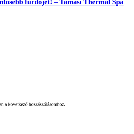
entősebb fürdőjét! – Tamási Thermal Spa
en a következő hozzászólásomhoz.