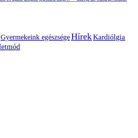
Hírek
Gyermekeink egészsége
Kardiólgia
letmód