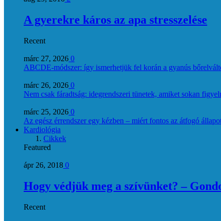
A gyerekre káros az apa stresszelése
Recent
márc 27, 2026
0
ABCDE‑módszer: így ismerhetjük fel korán a gyanús bőrelvált
márc 26, 2026
0
Nem csak fáradtság: idegrendszeri tünetek, amiket sokan figye
márc 25, 2026
0
Az egész érrendszer egy kézben – miért fontos az átfogó állapo
Kardiológia
Cikkek
Featured
ápr 26, 2018
0
Hogy védjük meg a szívünket? – Gondol
Recent