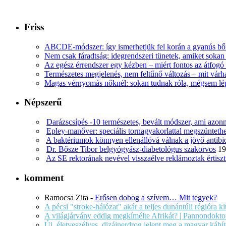
Friss
ABCDE‑módszer: így ismerhetjük fel korán a gyanús bőr
Nem csak fáradtság: idegrendszeri tünetek, amiket soka
Az egész érrendszer egy kézben – miért fontos az átfogó 
Természetes megjelenés, nem feltűnő változás – mit várha
Magas vérnyomás nőknél: sokan tudnak róla, mégsem l
Népszerű
Darázscsípés -10 természetes, bevált módszer, ami azonn
Epley-manőver: speciális tornagyakorlattal megszüntethe
A baktériumok könnyen ellenállóvá válnak a jövő antib
Dr. Bősze Tibor belgyógyász-diabetológus szakorvos
19
Az SE rektorának nevével visszaélve reklámoztak értiszt
komment
Ramocsa Zita
-
Erősen dobog a szívem… Mit tegyek?
A pécsi "stroke-hálózat" akár a teljes dunántúli régióra k
A világjárvány eddig megkímélte Afrikát? | Pannondokto
Új, életveszélyes, dizájnerdrog jelent meg a magyar káb