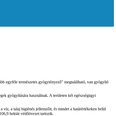
ább egyféle természetes gyógytényező” megtalálható, van gyógyító
égek gyógyítására használnak. A területen két egészségügyi
íz, a talaj higiénés jellemzőit, és mindet a határértékeken belül
06,9 hektár védőövezet tartozik.