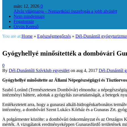
márc 12, 2026
0
Alvás világnapja – Nemzetközi összefogás a jobb alvásért
Nem mindennapi
Fogalomtár
Orvos Kereső
You are at:
Home
»
Egészségmegőrzés
»
Dél-Dunántúl gyógyturizmu
Gyógyhellyé minősítették a dombóvári Gu
0
By
Dél-Dunántúli Szívklub egyesület
on
aug 4, 2017
Dél-Dunántúl g
Gyógyhellyé minősítette az Állami Népegészségügyi és Tisztior
Szabó Loránd (Természetesen Dombóvár) elmondta: a népegészségügyi 
intézményi háttere, adottak a gyógyítás zavartalanságát, a betegek nyug
Emlékeztetett arra, hogy a gunarasi alkáli-hidrogénkarbonátos termál
intézmény, a dombóvári Szent Lukács Kórház és a Gunaras Zrt. gyó
A polgármester közölte: a dombóvári önkormányzat és az Országos Közeg
mérték. A vizsgálatok eredményeképpen Gunarasfürdő területének mint