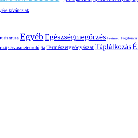
ére kíváncsiak
Egyéb
Egészségmegőrzés
turizmusa
Fogalomtár
Featured
É
Táplálkozás
Természetgyógyászat
Orvosmeteorológia
reső