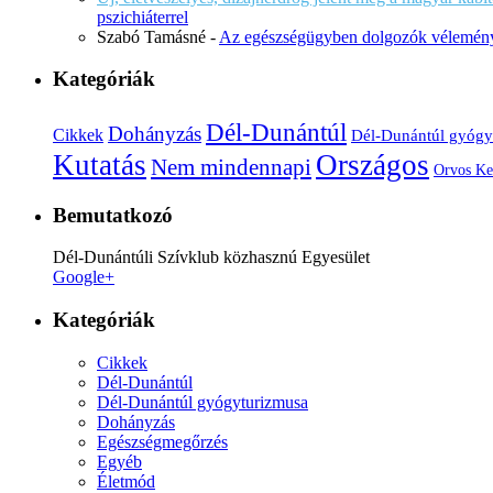
pszichiáterrel
Szabó Tamásné
-
Az egészségügyben dolgozók vélemény
Kategóriák
Dél-Dunántúl
Dohányzás
Cikkek
Dél-Dunántúl gyógy
Kutatás
Országos
Nem mindennapi
Orvos Ke
Bemutatkozó
Dél-Dunántúli Szívklub közhasznú Egyesület
Google+
Kategóriák
Cikkek
Dél-Dunántúl
Dél-Dunántúl gyógyturizmusa
Dohányzás
Egészségmegőrzés
Egyéb
Életmód