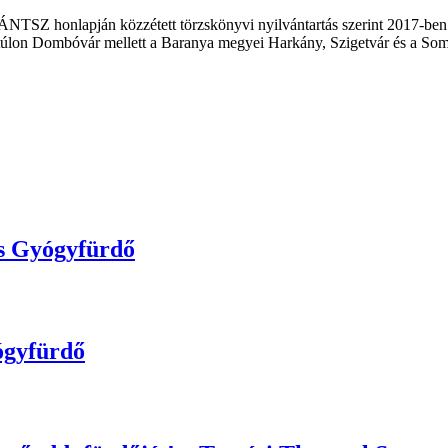
TSZ honlapján közzétett törzskönyvi nyilvántartás szerint 2017-be
túlon Dombóvár mellett a Baranya megyei Harkány, Szigetvár és a Som
és Gyógyfürdő
ógyfürdő