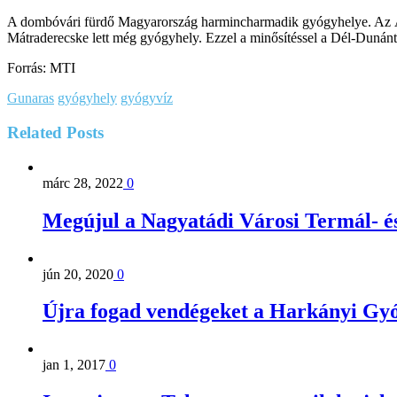
A dombóvári fürdő Magyarország harmincharmadik gyógyhelye. Az ÁN
Mátraderecske lett még gyógyhely. Ezzel a minősítéssel a Dél-Dunán
Forrás: MTI
Gunaras
gyógyhely
gyógyvíz
Related
Posts
márc 28, 2022
0
Megújul a Nagyatádi Városi Termál- 
jún 20, 2020
0
Újra fogad vendégeket a Harkányi Gy
jan 1, 2017
0