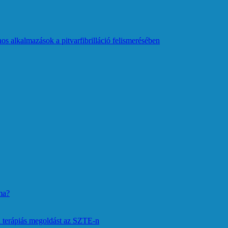
os alkalmazások a pitvarfibrilláció felismerésében
ma?
 terápiás megoldást az SZTE-n