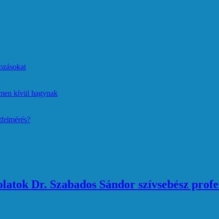
ozásokat
lmen kívül hagynak
tfelmérés?
atok Dr. Szabados Sándor szívsebész profe