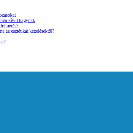
ozásokat
lmen kívül hagynak
tfelmérés?
a az esztétikai kezelésektől?
ma?