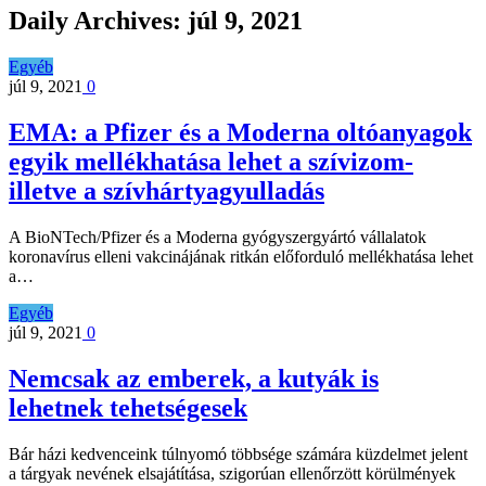
Daily Archives:
júl 9, 2021
Egyéb
júl 9, 2021
0
EMA: a Pfizer és a Moderna oltóanyagok
egyik mellékhatása lehet a szívizom-
illetve a szívhártyagyulladás
A BioNTech/Pfizer és a Moderna gyógyszergyártó vállalatok
koronavírus elleni vakcinájának ritkán előforduló mellékhatása lehet
a…
Egyéb
júl 9, 2021
0
Nemcsak az emberek, a kutyák is
lehetnek tehetségesek
Bár házi kedvenceink túlnyomó többsége számára küzdelmet jelent
a tárgyak nevének elsajátítása, szigorúan ellenőrzött körülmények