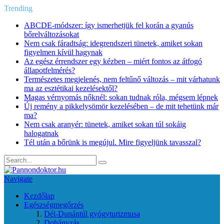
Trending
ABCDE‑módszer: így ismerhetjük fel korán a gyanús
bőrelváltozásokat
Nem csak fáradtság: idegrendszeri tünetek, amiket sokan
figyelmen kívül hagynak
Az egész érrendszer egy kézben – miért fontos az átfogó
állapotfelmérés?
Természetes megjelenés, nem feltűnő változás – mit várhatunk
ma az esztétikai kezelésektől?
Magas vérnyomás nőknél: sokan tudnak róla, mégsem lépnek
Új remény a pikkelysömör kezelésében – de mit tehetünk már
ma?
Nem csak aranyér: tünetek, amiket sokan túl sokáig
halogatnak
Tél után a bőrünk is megújul. Mire figyeljünk tavasszal?
Navigate
Kezdőlap
Egészségmegőrzés
Dél-Dunántúl gyógyturizmusa
Dohányzás