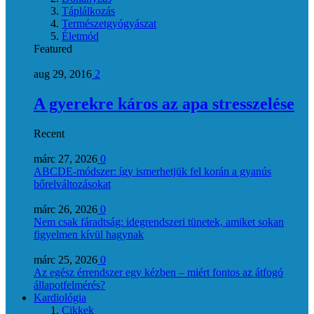
Táplálkozás
Természetgyógyászat
Életmód
Featured
aug 29, 2016
2
A gyerekre káros az apa stresszelése
Recent
márc 27, 2026
0
ABCDE‑módszer: így ismerhetjük fel korán a gyanús
bőrelváltozásokat
márc 26, 2026
0
Nem csak fáradtság: idegrendszeri tünetek, amiket sokan
figyelmen kívül hagynak
márc 25, 2026
0
Az egész érrendszer egy kézben – miért fontos az átfogó
állapotfelmérés?
Kardiológia
Cikkek