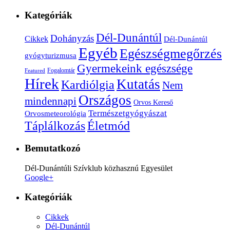
Kategóriák
Dél-Dunántúl
Dohányzás
Cikkek
Dél-Dunántúl
Egyéb
Egészségmegőrzés
gyógyturizmusa
Gyermekeink egészsége
Fogalomtár
Featured
Hírek
Kutatás
Kardiólgia
Nem
Országos
mindennapi
Orvos Kereső
Természetgyógyászat
Orvosmeteorológia
Életmód
Táplálkozás
Bemutatkozó
Dél-Dunántúli Szívklub közhasznú Egyesület
Google+
Kategóriák
Cikkek
Dél-Dunántúl