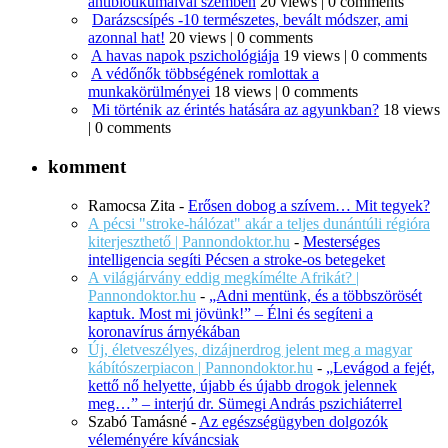
antibiotikumaival szemben
20 views
|
0 comments
Darázscsípés -10 természetes, bevált módszer, ami
azonnal hat!
20 views
|
0 comments
A havas napok pszichológiája
19 views
|
0 comments
A védőnők többségének romlottak a
munkakörülményei
18 views
|
0 comments
Mi történik az érintés hatására az agyunkban?
18 views
|
0 comments
komment
Ramocsa Zita
-
Erősen dobog a szívem… Mit tegyek?
A pécsi "stroke-hálózat" akár a teljes dunántúli régióra
kiterjeszthető | Pannondoktor.hu
-
Mesterséges
intelligencia segíti Pécsen a stroke-os betegeket
A világjárvány eddig megkímélte Afrikát? |
Pannondoktor.hu
-
„Adni mentünk, és a többszörösét
kaptuk. Most mi jövünk!” – Élni és segíteni a
koronavírus árnyékában
Új, életveszélyes, dizájnerdrog jelent meg a magyar
kábítószerpiacon | Pannondoktor.hu
-
„Levágod a fejét,
kettő nő helyette, újabb és újabb drogok jelennek
meg…” – interjú dr. Sümegi András pszichiáterrel
Szabó Tamásné
-
Az egészségügyben dolgozók
véleményére kíváncsiak