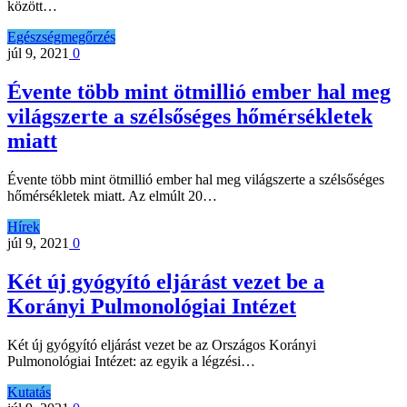
között…
Egészségmegőrzés
júl 9, 2021
0
Évente több mint ötmillió ember hal meg
világszerte a szélsőséges hőmérsékletek
miatt
Évente több mint ötmillió ember hal meg világszerte a szélsőséges
hőmérsékletek miatt. Az elmúlt 20…
Hírek
júl 9, 2021
0
Két új gyógyító eljárást vezet be a
Korányi Pulmonológiai Intézet
Két új gyógyító eljárást vezet be az Országos Korányi
Pulmonológiai Intézet: az egyik a légzési…
Kutatás