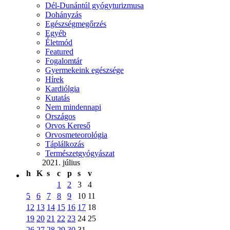
Dél-Dunántúl gyógyturizmusa
Dohányzás
Egészségmegőrzés
Egyéb
Életmód
Featured
Fogalomtár
Gyermekeink egészsége
Hírek
Kardiólgia
Kutatás
Nem mindennapi
Országos
Orvos Kereső
Orvosmeteorológia
Táplálkozás
Természetgyógyászat
2021. július
h
K
s
c
p
s
v
1
2
3
4
5
6
7
8
9
10
11
12
13
14
15
16
17
18
19
20
21
22
23
24
25
26
27
28
29
30
31