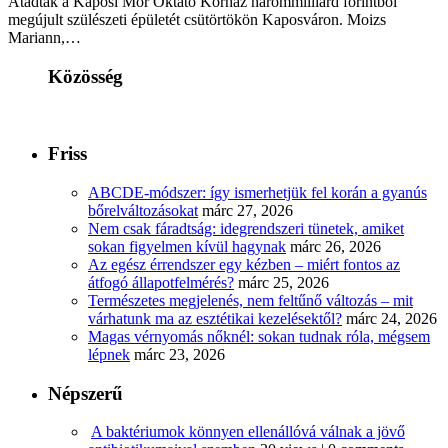
Átadták a Kaposi Mór Oktató Kórház hárommilliárd forintból
megújult szülészeti épületét csütörtökön Kaposváron. Moizs
Mariann,…
Közösség
Friss
ABCDE‑módszer: így ismerhetjük fel korán a gyanús
bőrelváltozásokat
márc 27, 2026
Nem csak fáradtság: idegrendszeri tünetek, amiket
sokan figyelmen kívül hagynak
márc 26, 2026
Az egész érrendszer egy kézben – miért fontos az
átfogó állapotfelmérés?
márc 25, 2026
Természetes megjelenés, nem feltűnő változás – mit
várhatunk ma az esztétikai kezelésektől?
márc 24, 2026
Magas vérnyomás nőknél: sokan tudnak róla, mégsem
lépnek
márc 23, 2026
Népszerű
A baktériumok könnyen ellenállóvá válnak a jövő