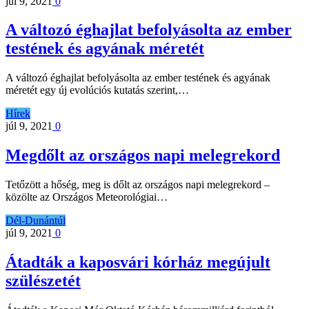
júl 9, 2021
0
A változó éghajlat befolyásolta az ember
testének és agyának méretét
A változó éghajlat befolyásolta az ember testének és agyának
méretét egy új evolúciós kutatás szerint,…
Hírek
júl 9, 2021
0
Megdőlt az országos napi melegrekord
Tetőzött a hőség, meg is dőlt az országos napi melegrekord –
közölte az Országos Meteorológiai…
Dél-Dunántúl
júl 9, 2021
0
Átadták a kaposvári kórház megújult
szülészetét