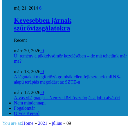
máj 21, 2014
6
Kevesebben járnak
szűrővizsgálatokra
Recent
márc 20, 2026
0
Új remény a pikkelysömör kezelésében – de mit tehetünk már
ma?
márc 13, 2026
0
A légutakat megfertőző gombák ellen fejlesztenek mRNS-
alapú terápiás megoldást az SZTE-n
márc 12, 2026
0
Alvás világnapja – Nemzetközi összefogás a jobb alvásért
Nem mindennapi
Fogalomtár
Orvos Kereső
You are at:
Home
»
2021
»
július
»
09