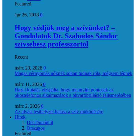
Featured
ápr 26, 2018
0
Hogy védjük meg a szívünket? –
Gondolatok Dr. Szabados Sándor
szívsebész professzortól
Recent
márc 23, 2026
0
Magas vérnyomás nőknél: sokan tudnak róla, mégsem lépnek
márc 11, 2026
0
Hazai kutatás vizsgálta, hogy mennyire pontosak az
okostelefonos alkalmazások a pitvarfibrilláció felismerésében
márc 2, 2026
0
Az alvási testhelyzet hatása a szív működésére
Hírek
Dél-Dunántúl
Országos
Featured