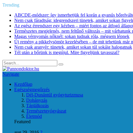
Trending
ABCDE‑módszer: így ismerhetjük fel korán a gyanús bőrelvált
Nem csak fáradtság: idegrendszeri tünetek, amiket sokan figye
Az egész érrendszer egy kézben – miért fontos az átfogó állapo
Természetes megjelenés, nem feltűnő változás – mit várhatunk m
Magas vérnyomás nőknél: sokan tudnak róla, mégsem lépnek
Új remény a pikkelysömör kezelésében – de mit tehetünk már 
Nem csak aranyér: tünetek, amiket sokan túl sokáig halogatnak
Tél után a bőrünk is megújul. Mire figyeljünk tavasszal?
Navigate
Kezdőlap
Egészségmegőrzés
Dél-Dunántúl gyógyturizmusa
Dohányzás
Táplálkozás
Természetgyógyászat
Életmód
Featured
aug 29, 2016
2