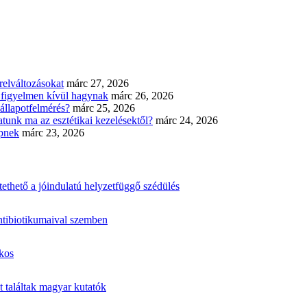
elváltozásokat
márc 27, 2026
n figyelmen kívül hagynak
márc 26, 2026
állapotfelmérés?
márc 25, 2026
tunk ma az esztétikai kezelésektől?
márc 24, 2026
épnek
márc 23, 2026
ethető a jóindulatú helyzetfüggő szédülés
ntibiotikumaival szemben
ákos
 találtak magyar kutatók