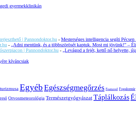
szegedi gyermekklinikán
iterjeszthető | Pannondoktor.hu
-
Mesterséges intelligencia segíti Pécsen
r.hu
-
„Adni mentünk, és a többszörösét kaptuk. Most mi jövünk!” – Éln
ítószerpiacon | Pannondoktor.hu
-
„Levágod a fejét, kettő nő helyette, 
ére kíváncsiak
Egyéb
Egészségmegőrzés
turizmusa
Fogalomtár
Featured
É
Táplálkozás
Természetgyógyászat
Orvosmeteorológia
reső