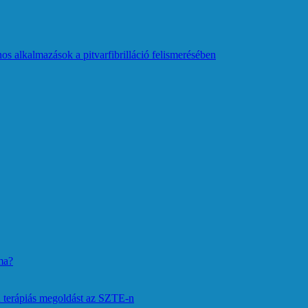
os alkalmazások a pitvarfibrilláció felismerésében
ma?
 terápiás megoldást az SZTE-n