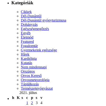
Kategóriák
Cikkek
Dél-Dunántúl
Dél-Dunántúl gyógyturizmusa
Dohányzás
Egészségmegőrzés
Egyéb
Életmód
Featured
Fogalomtár
Gyermekeink egészsége
Hírek
Kardiólgia
Kutatás
Nem mindennapi
Országos
Orvos Kereső
Orvosmeteorológia
Táplálkozás
Természetgyógyászat
2021. július
h
K
s
c
p
s
v
1
2
3
4