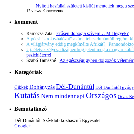
Nyitott hasfallal született kisfiút mentettek meg a 
17 views
|
0 comments
komment
Ramocsa Zita
-
Erősen dobog a szívem… Mit tegyek?
A pécsi "stroke-hálózat" akár a teljes dunántúli régióra k
A világjárvány eddig megkímélte Afrikát? | Pannondokto
Új, életveszélyes, dizájnerdrog jelent meg a magyar káb
pszichiáterrel
Szabó Tamásné
-
Az egészségügyben dolgozók vélemény
Kategóriák
Dél-Dunántúl
Dohányzás
Cikkek
Dél-Dunántúl gyógy
Kutatás
Országos
Nem mindennapi
Orvos Ke
Bemutatkozó
Dél-Dunántúli Szívklub közhasznú Egyesület
Google+