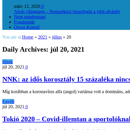
márc 12, 2026
0
Alvás világnapja – Nemzetközi összefogás a jobb alvásért
Nem mindennapi
Fogalomtár
Orvos Kereső
You are at:
Home
»
2021
»
július
»
20
Daily Archives:
júl 20, 2021
Hírek
júl 20, 2021
0
NNK: az idős korosztály 15 százaléka nincs
Míg korábban a koronavírus alfa (angol) variánsa volt a domináns, a
Egyéb
júl 20, 2021
0
Tokió 2020 – Covid-illemtan a sportolókna