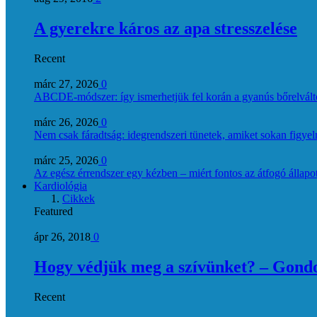
A gyerekre káros az apa stresszelése
Recent
márc 27, 2026
0
ABCDE‑módszer: így ismerhetjük fel korán a gyanús bőrelvált
márc 26, 2026
0
Nem csak fáradtság: idegrendszeri tünetek, amiket sokan figye
márc 25, 2026
0
Az egész érrendszer egy kézben – miért fontos az átfogó állapo
Kardiológia
Cikkek
Featured
ápr 26, 2018
0
Hogy védjük meg a szívünket? – Gondol
Recent