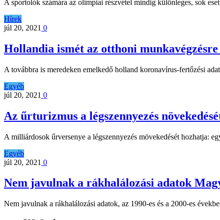
A sportolók számára az olimpiai részvétel mindig különleges, sok es
Hírek
júl 20, 2021
0
Hollandia ismét az otthoni munkavégzésre s
A továbbra is meredeken emelkedő holland koronavírus-fertőzési adat
Egyéb
júl 20, 2021
0
Az űrturizmus a légszennyezés növekedésé
A milliárdosok űrversenye a légszennyezés mövekedését hozhatja: egy
Egyéb
júl 20, 2021
0
Nem javulnak a rákhalálozási adatok Mag
Nem javulnak a rákhalálozási adatok, az 1990-es és a 2000-es évekb