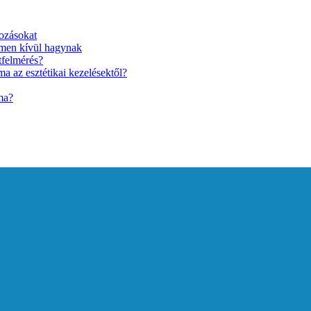
ozásokat
lmen kívül hagynak
tfelmérés?
a az esztétikai kezelésektől?
ma?