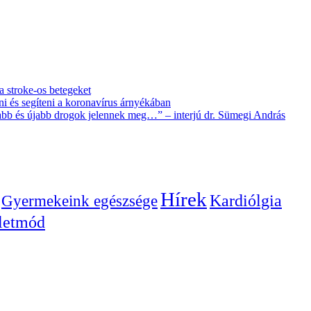
 a stroke-os betegeket
i és segíteni a koronavírus árnyékában
újabb és újabb drogok jelennek meg…” – interjú dr. Sümegi András
Hírek
Gyermekeink egészsége
Kardiólgia
letmód