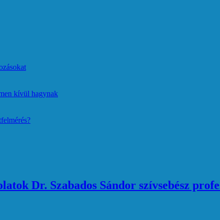
ozásokat
lmen kívül hagynak
tfelmérés?
atok Dr. Szabados Sándor szívsebész profe