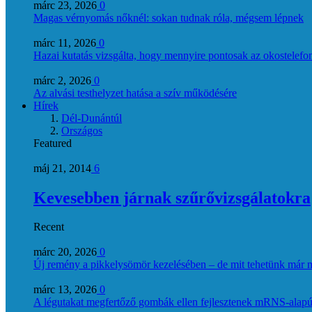
márc 23, 2026
0
Magas vérnyomás nőknél: sokan tudnak róla, mégsem lépnek
márc 11, 2026
0
Hazai kutatás vizsgálta, hogy mennyire pontosak az okostelefon
márc 2, 2026
0
Az alvási testhelyzet hatása a szív működésére
Hírek
Dél-Dunántúl
Országos
Featured
máj 21, 2014
6
Kevesebben járnak szűrővizsgálatokra
Recent
márc 20, 2026
0
Új remény a pikkelysömör kezelésében – de mit tehetünk már 
márc 13, 2026
0
A légutakat megfertőző gombák ellen fejlesztenek mRNS-alapú