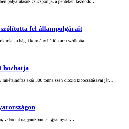
etben pályafutásuk csúcspontja, a pénteken kezdődő…
zólította fel állampolgárait
ok miatt a hágai kormány hétfőn arra szólította…
t hozhatja
 rakétaindítás akár 300 tonna szén-dioxid kibocsátásával jár…
yarországon
en, valamint napjainkban is ugyannyian…