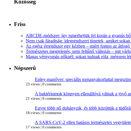
Közösség
Friss
ABCDE‑módszer: így ismerhetjük fel korán a gyanús bőr
Nem csak fáradtság: idegrendszeri tünetek, amiket soka
Az egész érrendszer egy kézben – miért fontos az átfogó 
Természetes megjelenés, nem feltűnő változás – mit várha
Magas vérnyomás nőknél: sokan tudnak róla, mégsem l
Népszerű
Epley-manőver: speciális tornagyakorlattal megszünt
23 views
|
0 comments
A baktériumok könnyen ellenállóvá válnak a jövő a
21 views
|
0 comments
Egyre több nő dohányzik, és több közöttük a tüdőr
18 views
|
0 comments
A SARS-CoV-2 ellen hatásos természetes vegyületet
17 views
|
0 comments