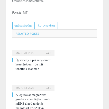
továbbra is felvehető.
Forrás: MTI
egészségügy
koronavírus
RELATED
POSTS
MÁRC 20, 2026
0
Új remény a pikkelysömör
kezelésében – de mit
tehetünk már ma?
MÁRC 13, 2026
0
A légutakat megfertőző
gombák ellen fejlesztenek
mRNS-alapú terápiás
megoldást az SZTE-n