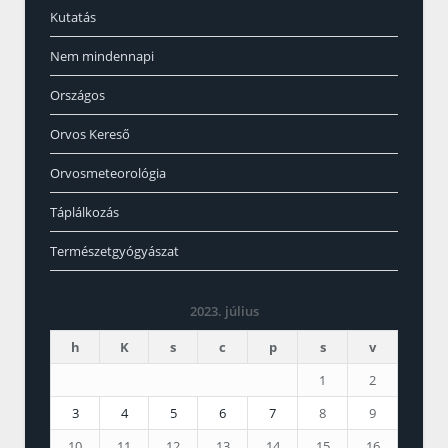
Kutatás
Nem mindennapi
Országos
Orvos Kereső
Orvosmeteorológia
Táplálkozás
Természetgyógyászat
2023. július
h
K
s
c
p
s
v
1
2
3
4
5
6
7
8
9
10
11
12
13
14
15
16