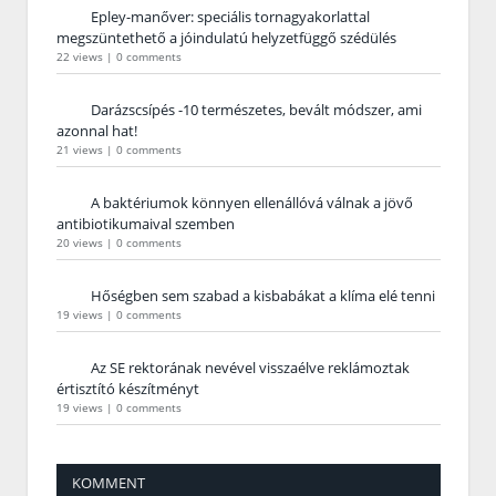
Epley-manőver: speciális tornagyakorlattal
megszüntethető a jóindulatú helyzetfüggő szédülés
22 views
|
0 comments
Darázscsípés -10 természetes, bevált módszer, ami
azonnal hat!
21 views
|
0 comments
A baktériumok könnyen ellenállóvá válnak a jövő
antibiotikumaival szemben
20 views
|
0 comments
Hőségben sem szabad a kisbabákat a klíma elé tenni
19 views
|
0 comments
Az SE rektorának nevével visszaélve reklámoztak
értisztító készítményt
19 views
|
0 comments
KOMMENT