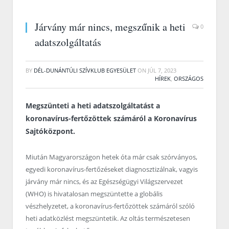
Járvány már nincs, megszűnik a heti
0
adatszolgáltatás
BY
DÉL-DUNÁNTÚLI SZÍVKLUB EGYESÜLET
ON
JÚL 7, 2023
HÍREK
,
ORSZÁGOS
Megszünteti a heti adatszolgáltatást a
koronavírus-fertőzöttek számáról a Koronavírus
Sajtóközpont.
Miután Magyarországon hetek óta már csak szórványos,
egyedi koronavírus-fertőzéseket diagnosztizálnak, vagyis
járvány már nincs, és az Egészségügyi Világszervezet
(WHO) is hivatalosan megszüntette a globális
vészhelyzetet, a koronavírus-fertőzöttek számáról szóló
heti adatközlést megszüntetik. Az oltás természetesen