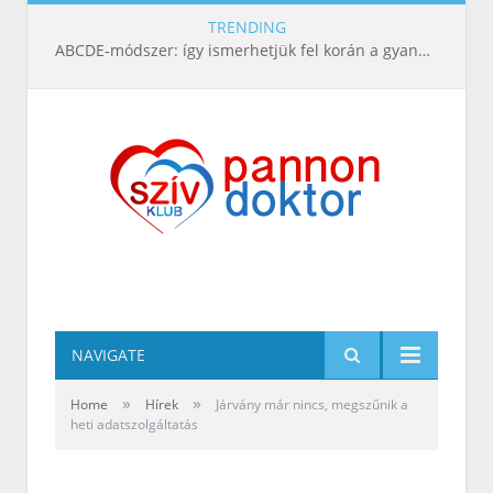
TRENDING
ABCDE‑módszer: így ismerhetjük fel korán a gyanús bőrelváltozásokat
NAVIGATE
»
»
Home
Hírek
Járvány már nincs, megszűnik a
heti adatszolgáltatás