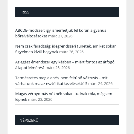
FRISS
ABCDE‑módszer: így ismerhetjük fel korán a gyanús
bőrelváltozásokat
márc 27, 2026
Nem csak fáradtság: idegrendszeri tünetek, amiket sokan
figyelmen kívül hagynak
márc 26, 2026
Az egész érrendszer egy kézben – miért fontos az átfogó
állapotfelmérés?
márc 25, 2026
Természetes megjelenés, nem feltűnő változás – mit
várhatunk ma az esztétikai kezelésektől?
márc 24, 2026
Magas vérnyomás nőknél: sokan tudnak róla, mégsem
lépnek
márc 23, 2026
NÉPSZERŰ