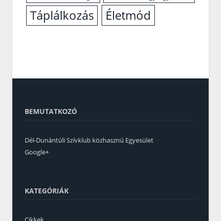
Életmód
Táplálkozás
BEMUTATKOZÓ
Dél-Dunántúli Szívklub közhasznú Egyesület
Google+
KATEGÓRIÁK
Cikkek