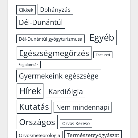
Dohányzás
Cikkek
Dél-Dunántúl
Egyéb
Dél-Dunántúl gyógyturizmusa
Egészségmegőrzés
Featured
Fogalomtár
Gyermekeink egészsége
Hírek
Kardiólgia
Kutatás
Nem mindennapi
Országos
Orvos Kereső
Természetgyógyászat
Orvosmeteorológia