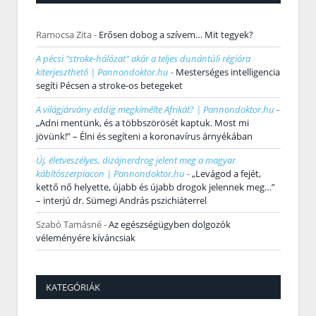
Ramocsa Zita
-
Erősen dobog a szívem… Mit tegyek?
A pécsi "stroke-hálózat" akár a teljes dunántúli régióra
kiterjeszthető | Pannondoktor.hu
-
Mesterséges intelligencia
segíti Pécsen a stroke-os betegeket
A világjárvány eddig megkímélte Afrikát? | Pannondoktor.hu
-
„Adni mentünk, és a többszörösét kaptuk. Most mi
jövünk!” – Élni és segíteni a koronavírus árnyékában
Új, életveszélyes, dizájnerdrog jelent meg a magyar
kábítószerpiacon | Pannondoktor.hu
-
„Levágod a fejét,
kettő nő helyette, újabb és újabb drogok jelennek meg…”
– interjú dr. Sümegi András pszichiáterrel
Szabó Tamásné
-
Az egészségügyben dolgozók
véleményére kíváncsiak
KATEGÓRIÁK