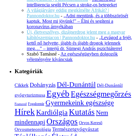
intelligencia segíti Pécsen a stroke-os betegeket
A világjárvány eddig megkímélte Afrikát? |
Pannondoktor.hu
-
„Adni mentünk, és a többszörösét
kaptuk. Most mi jövünk!” – Élni és segíteni a
koronavírus árnyékában
Új, életveszélyes, dizájnerdrog jelent meg a magyar
kábítószerpiacon | Pannondoktor.hu
-
„Levágod a fejét,
kettő nő helyette, újabb és újabb drogok jelennek
meg…” – interjú dr. Sümegi András pszichiáterrel
Szabó Tamásné
-
Az egészségügyben dolgozók
véleményére kíváncsiak
Kategóriák
Dél-Dunántúl
Dohányzás
Cikkek
Dél-Dunántúl
Egyéb
Egészségmegőrzés
gyógyturizmusa
Gyermekeink egészsége
Fogalomtár
Featured
Hírek
Kutatás
Kardiólgia
Nem
Országos
mindennapi
Orvos Kereső
Természetgyógyászat
Orvosmeteorológia