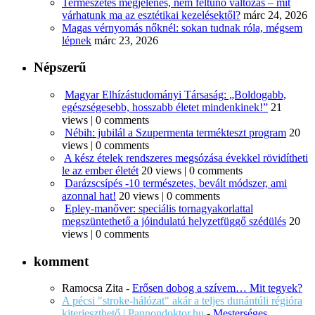
Természetes megjelenés, nem feltűnő változás – mit
várhatunk ma az esztétikai kezelésektől?
márc 24, 2026
Magas vérnyomás nőknél: sokan tudnak róla, mégsem
lépnek
márc 23, 2026
Népszerű
Magyar Elhízástudományi Társaság: „Boldogabb,
egészségesebb, hosszabb életet mindenkinek!”
21
views
|
0 comments
Nébih: jubilál a Szupermenta termékteszt program
20
views
|
0 comments
A kész ételek rendszeres megsózása évekkel rövidítheti
le az ember életét
20 views
|
0 comments
Darázscsípés -10 természetes, bevált módszer, ami
azonnal hat!
20 views
|
0 comments
Epley-manőver: speciális tornagyakorlattal
megszüntethető a jóindulatú helyzetfüggő szédülés
20
views
|
0 comments
komment
Ramocsa Zita
-
Erősen dobog a szívem… Mit tegyek?
A pécsi "stroke-hálózat" akár a teljes dunántúli régióra
kiterjeszthető | Pannondoktor.hu
-
Mesterséges