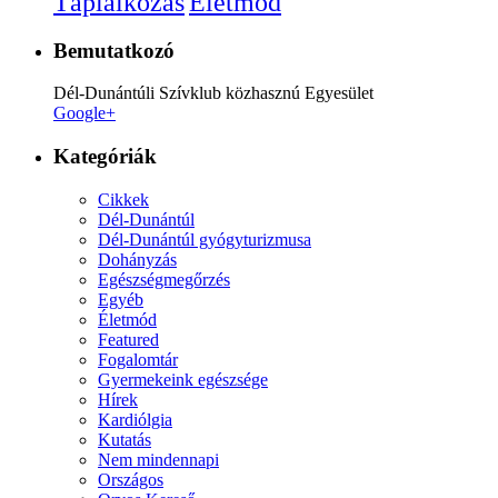
Életmód
Táplálkozás
Bemutatkozó
Dél-Dunántúli Szívklub közhasznú Egyesület
Google+
Kategóriák
Cikkek
Dél-Dunántúl
Dél-Dunántúl gyógyturizmusa
Dohányzás
Egészségmegőrzés
Egyéb
Életmód
Featured
Fogalomtár
Gyermekeink egészsége
Hírek
Kardiólgia
Kutatás
Nem mindennapi
Országos