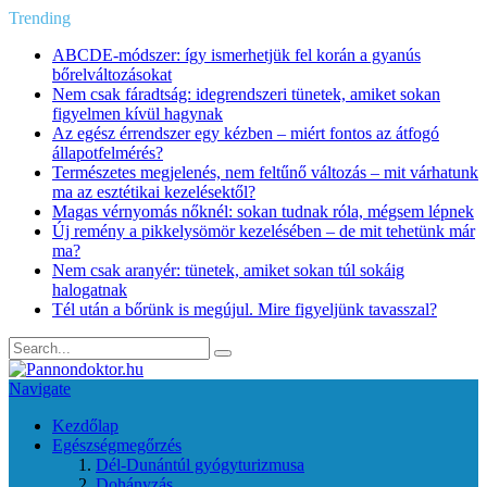
Trending
ABCDE‑módszer: így ismerhetjük fel korán a gyanús
bőrelváltozásokat
Nem csak fáradtság: idegrendszeri tünetek, amiket sokan
figyelmen kívül hagynak
Az egész érrendszer egy kézben – miért fontos az átfogó
állapotfelmérés?
Természetes megjelenés, nem feltűnő változás – mit várhatunk
ma az esztétikai kezelésektől?
Magas vérnyomás nőknél: sokan tudnak róla, mégsem lépnek
Új remény a pikkelysömör kezelésében – de mit tehetünk már
ma?
Nem csak aranyér: tünetek, amiket sokan túl sokáig
halogatnak
Tél után a bőrünk is megújul. Mire figyeljünk tavasszal?
Navigate
Kezdőlap
Egészségmegőrzés
Dél-Dunántúl gyógyturizmusa
Dohányzás