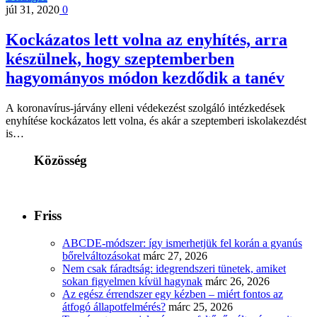
júl 31, 2020
0
Kockázatos lett volna az enyhítés, arra
készülnek, hogy szeptemberben
hagyományos módon kezdődik a tanév
A koronavírus-járvány elleni védekezést szolgáló intézkedések
enyhítése kockázatos lett volna, és akár a szeptemberi iskolakezdést
is…
Közösség
Friss
ABCDE‑módszer: így ismerhetjük fel korán a gyanús
bőrelváltozásokat
márc 27, 2026
Nem csak fáradtság: idegrendszeri tünetek, amiket
sokan figyelmen kívül hagynak
márc 26, 2026
Az egész érrendszer egy kézben – miért fontos az
átfogó állapotfelmérés?
márc 25, 2026