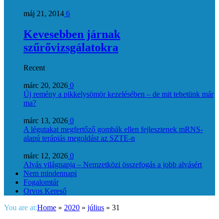
máj 21, 2014
6
Kevesebben járnak
szűrővizsgálatokra
Recent
márc 20, 2026
0
Új remény a pikkelysömör kezelésében – de mit tehetünk már
ma?
márc 13, 2026
0
A légutakat megfertőző gombák ellen fejlesztenek mRNS-
alapú terápiás megoldást az SZTE-n
márc 12, 2026
0
Alvás világnapja – Nemzetközi összefogás a jobb alvásért
Nem mindennapi
Fogalomtár
Orvos Kereső
You are at:
Home
»
2020
»
július
»
31