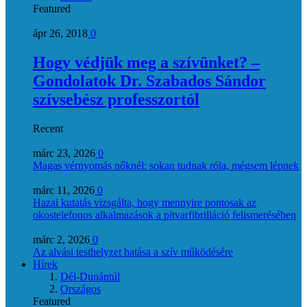
Featured
ápr 26, 2018
0
Hogy védjük meg a szívünket? –
Gondolatok Dr. Szabados Sándor
szívsebész professzortól
Recent
márc 23, 2026
0
Magas vérnyomás nőknél: sokan tudnak róla, mégsem lépnek
márc 11, 2026
0
Hazai kutatás vizsgálta, hogy mennyire pontosak az
okostelefonos alkalmazások a pitvarfibrilláció felismerésében
márc 2, 2026
0
Az alvási testhelyzet hatása a szív működésére
Hírek
Dél-Dunántúl
Országos
Featured