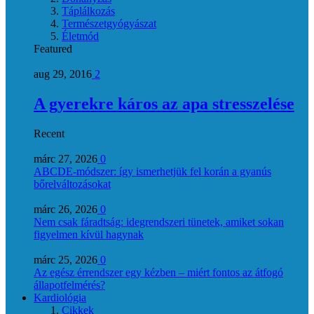
Táplálkozás
Természetgyógyászat
Életmód
Featured
aug 29, 2016
2
A gyerekre káros az apa stresszelése
Recent
márc 27, 2026
0
ABCDE‑módszer: így ismerhetjük fel korán a gyanús
bőrelváltozásokat
márc 26, 2026
0
Nem csak fáradtság: idegrendszeri tünetek, amiket sokan
figyelmen kívül hagynak
márc 25, 2026
0
Az egész érrendszer egy kézben – miért fontos az átfogó
állapotfelmérés?
Kardiológia
Cikkek