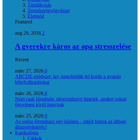
Táplálkozás
Természetgyógyászat
Életmód
Featured
aug 29, 2016
2
A gyerekre káros az apa stresszelése
Recent
márc 27, 2026
0
ABCDE‑módszer: így ismerhetjük fel korán a gyanús
bőrelváltozásokat
márc 26, 2026
0
Nem csak fáradtság: idegrendszeri tünetek, amiket sokan
figyelmen kívül hagynak
márc 25, 2026
0
Az egész érrendszer egy kézben – miért fontos az átfogó
állapotfelmérés?
Kardiológia
Cikkek