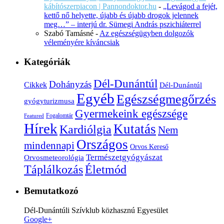
kábítószerpiacon | Pannondoktor.hu
-
„Levágod a fejét,
kettő nő helyette, újabb és újabb drogok jelennek
meg…” – interjú dr. Sümegi András pszichiáterrel
Szabó Tamásné
-
Az egészségügyben dolgozók
véleményére kíváncsiak
Kategóriák
Dél-Dunántúl
Dohányzás
Cikkek
Dél-Dunántúl
Egyéb
Egészségmegőrzés
gyógyturizmusa
Gyermekeink egészsége
Fogalomtár
Featured
Hírek
Kutatás
Kardiólgia
Nem
Országos
mindennapi
Orvos Kereső
Természetgyógyászat
Orvosmeteorológia
Életmód
Táplálkozás
Bemutatkozó
Dél-Dunántúli Szívklub közhasznú Egyesület
Google+