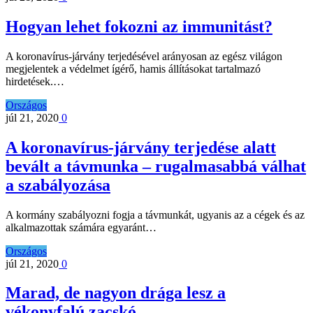
Hogyan lehet fokozni az immunitást?
A koronavírus-járvány terjedésével arányosan az egész világon
megjelentek a védelmet ígérő, hamis állításokat tartalmazó
hirdetések.…
Országos
júl 21, 2020
0
A koronavírus-járvány terjedése alatt
bevált a távmunka – rugalmasabbá válhat
a szabályozása
A kormány szabályozni fogja a távmunkát, ugyanis az a cégek és az
alkalmazottak számára egyaránt…
Országos
júl 21, 2020
0
Marad, de nagyon drága lesz a
vékonyfalú zacskó