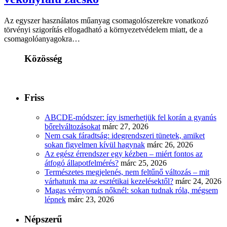
Az egyszer használatos műanyag csomagolószerekre vonatkozó
törvényi szigorítás elfogadható a környezetvédelem miatt, de a
csomagolóanyagokra…
Közösség
Friss
ABCDE‑módszer: így ismerhetjük fel korán a gyanús
bőrelváltozásokat
márc 27, 2026
Nem csak fáradtság: idegrendszeri tünetek, amiket
sokan figyelmen kívül hagynak
márc 26, 2026
Az egész érrendszer egy kézben – miért fontos az
átfogó állapotfelmérés?
márc 25, 2026
Természetes megjelenés, nem feltűnő változás – mit
várhatunk ma az esztétikai kezelésektől?
márc 24, 2026
Magas vérnyomás nőknél: sokan tudnak róla, mégsem
lépnek
márc 23, 2026
Népszerű