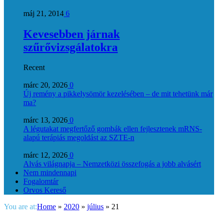
máj 21, 2014
6
Kevesebben járnak
szűrővizsgálatokra
Recent
márc 20, 2026
0
Új remény a pikkelysömör kezelésében – de mit tehetünk már
ma?
márc 13, 2026
0
A légutakat megfertőző gombák ellen fejlesztenek mRNS-
alapú terápiás megoldást az SZTE-n
márc 12, 2026
0
Alvás világnapja – Nemzetközi összefogás a jobb alvásért
Nem mindennapi
Fogalomtár
Orvos Kereső
You are at:
Home
»
2020
»
július
»
21