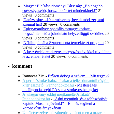
Magyar Elhízástudományi Társaság: „Boldogabb,
egészségesebb, hosszabb életet mindenkinek!”
21
views
|
0 comments
Darázscsípés -10 természetes, bevált módszer, ami
azonnal hat!
20 views
|
0 comments
Epley-manőver: speciális tornagyakorlattal
megszüntethető a jóindulatú helyzetfüggő szédülés
20
views
|
0 comments
Nébih: jubilál a Szupermenta termékteszt program
20
views
|
0 comments
A kész ételek rendszeres megsózása évekkel rövidítheti
le az ember életét
20 views
|
0 comments
komment
Ramocsa Zita
-
Erősen dobog a szívem… Mit tegyek?
A pécsi "stroke-hálózat" akár a teljes dunántúli régióra
kiterjeszthető | Pannondoktor.hu
-
Mesterséges
intelligencia segíti Pécsen a stroke-os betegeket
A világjárvány eddig megkímélte Afrikát? |
Pannondoktor.hu
-
„Adni mentünk, és a többszörösét
kaptuk. Most mi jövünk!” – Élni és segíteni a
koronavírus árnyékában
Új, életveszélyes, dizájnerdrog jelent meg a magyar