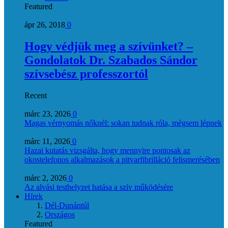
Featured
ápr 26, 2018
0
Hogy védjük meg a szívünket? –
Gondolatok Dr. Szabados Sándor
szívsebész professzortól
Recent
márc 23, 2026
0
Magas vérnyomás nőknél: sokan tudnak róla, mégsem lépnek
márc 11, 2026
0
Hazai kutatás vizsgálta, hogy mennyire pontosak az
okostelefonos alkalmazások a pitvarfibrilláció felismerésében
márc 2, 2026
0
Az alvási testhelyzet hatása a szív működésére
Hírek
Dél-Dunántúl
Országos
Featured