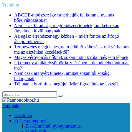
Trending
ABCDE‑módszer: így ismerhetjük fel korán a gyanús
bőrelváltozásokat
Nem csak fáradtság: idegrendszeri tünetek, amiket sokan
figyelmen kívül hagynak
Az egész érrendszer egy kézben – miért fontos az átfogó
állapotfelmérés?
Természetes megjelenés, nem feltűnő változás – mit várhatunk
ma az esztétikai kezelésektől?
Magas vérnyomás nőknél: sokan tudnak róla, mégsem lépnek
Új remény a pikkelysömör kezelésében – de mit tehetünk már
ma?
Nem csak aranyér: tünetek, amiket sokan túl sokáig
halogatnak
Tél után a bőrünk is megújul. Mire figyeljünk tavasszal?
Navigate
Kezdőlap
Egészségmegőrzés
Dél-Dunántúl gyógyturizmusa
Dohányzás