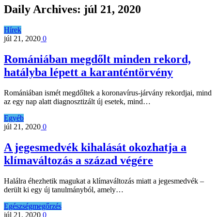
Daily Archives:
júl 21, 2020
Hírek
júl 21, 2020
0
Romániában megdőlt minden rekord,
hatályba lépett a karanténtörvény
Romániában ismét megdőltek a koronavírus-járvány rekordjai, mind
az egy nap alatt diagnosztizált új esetek, mind…
Egyéb
júl 21, 2020
0
A jegesmedvék kihalását okozhatja a
klímaváltozás a század végére
Halálra éhezhetik magukat a klímaváltozás miatt a jegesmedvék –
derült ki egy új tanulmányból, amely…
Egészségmegőrzés
júl 21, 2020
0