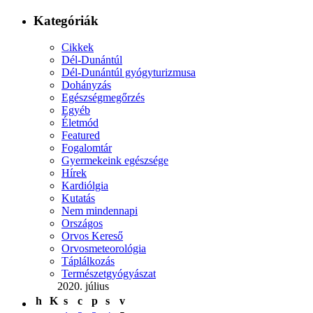
Kategóriák
Cikkek
Dél-Dunántúl
Dél-Dunántúl gyógyturizmusa
Dohányzás
Egészségmegőrzés
Egyéb
Életmód
Featured
Fogalomtár
Gyermekeink egészsége
Hírek
Kardiólgia
Kutatás
Nem mindennapi
Országos
Orvos Kereső
Orvosmeteorológia
Táplálkozás
Természetgyógyászat
2020. július
h
K
s
c
p
s
v