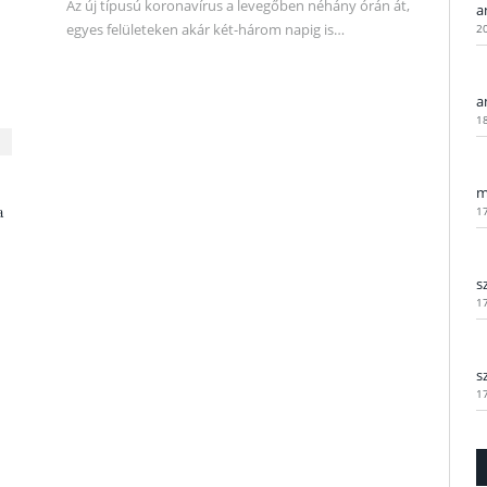
Az új típusú koronavírus a levegőben néhány órán át,
a
egyes felületeken akár két-három napig is…
2
a
1
m
a
1
s
1
s
1