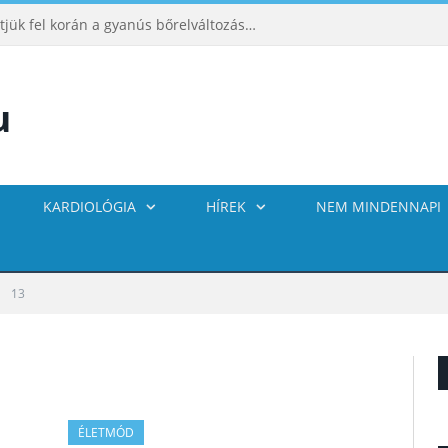
ABCDE‑módszer: így ismerhetjük fel korán a gyanús bőrelváltozásokat
KARDIOLÓGIA
HÍREK
NEM MINDENNAPI
13
ÉLETMÓD