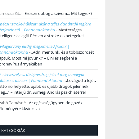
amocsa Zita
-
Erősen dobog a szívem… Mit tegyek?
 pécsi "stroke-hálózat" akár a teljes dunántúli régióra
iterjeszthető | Pannondoktor.hu
-
Mesterséges
ntelligencia segíti Pécsen a stroke-os betegeket
 világjárvány eddig megkímélte Afrikát? |
annondoktor.hu
-
„Adni mentünk, és a többszörösét
aptuk. Most mi jövünk!” – Élni és segíteni a
oronavírus árnyékában
j, életveszélyes, dizájnerdrog jelent meg a magyar
ábítószerpiacon | Pannondoktor.hu
-
„Levágod a fejét,
ettő nő helyette, újabb és újabb drogok jelennek
eg…” – interjú dr. Sümegi András pszichiáterrel
zabó Tamásné
-
Az egészségügyben dolgozók
éleményére kíváncsiak
KATEGÓRIÁK