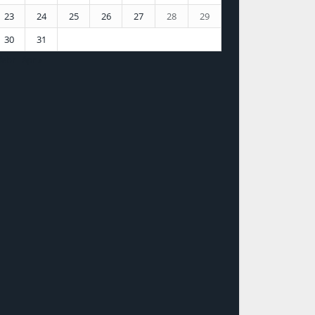
23
24
25
26
27
28
29
30
31
febr
ápr »