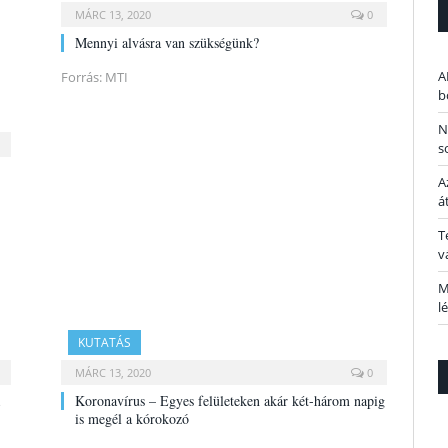
MÁRC 13, 2020
0
Mennyi alvásra van szükségünk?
A
Forrás: MTI
b
N
s
A
á
T
v
M
l
KUTATÁS
MÁRC 13, 2020
0
Koronavírus – Egyes felületeken akár két-három napig
is megél a kórokozó