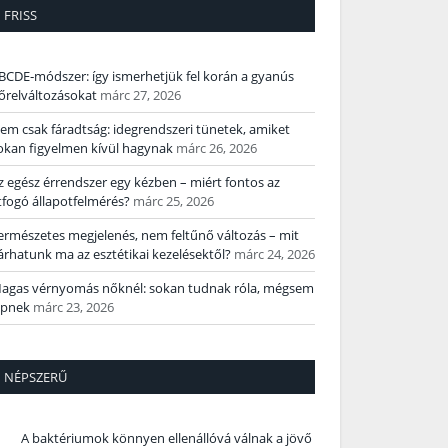
FRISS
BCDE‑módszer: így ismerhetjük fel korán a gyanús
őrelváltozásokat
márc 27, 2026
em csak fáradtság: idegrendszeri tünetek, amiket
okan figyelmen kívül hagynak
márc 26, 2026
z egész érrendszer egy kézben – miért fontos az
tfogó állapotfelmérés?
márc 25, 2026
ermészetes megjelenés, nem feltűnő változás – mit
árhatunk ma az esztétikai kezelésektől?
márc 24, 2026
agas vérnyomás nőknél: sokan tudnak róla, mégsem
épnek
márc 23, 2026
NÉPSZERŰ
A baktériumok könnyen ellenállóvá válnak a jövő