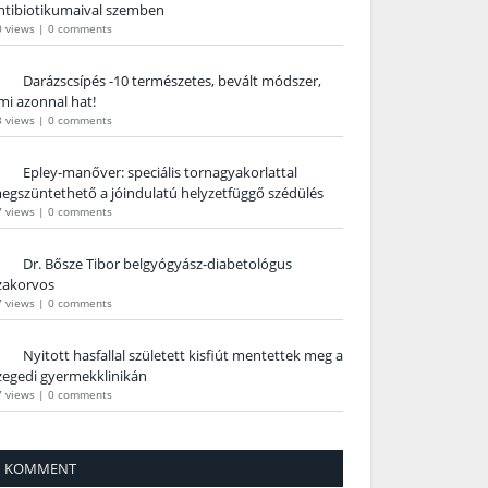
ntibiotikumaival szemben
0 views
|
0 comments
Darázscsípés -10 természetes, bevált módszer,
mi azonnal hat!
8 views
|
0 comments
Epley-manőver: speciális tornagyakorlattal
egszüntethető a jóindulatú helyzetfüggő szédülés
7 views
|
0 comments
Dr. Bősze Tibor belgyógyász-diabetológus
zakorvos
7 views
|
0 comments
Nyitott hasfallal született kisfiút mentettek meg a
zegedi gyermekklinikán
7 views
|
0 comments
KOMMENT