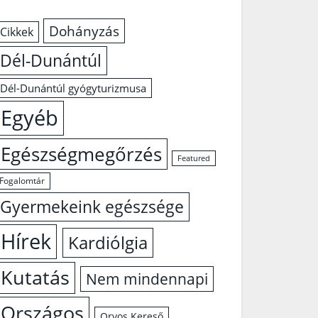
Dohányzás
Cikkek
Dél-Dunántúl
Dél-Dunántúl gyógyturizmusa
Egyéb
Egészségmegőrzés
Featured
Fogalomtár
Gyermekeink egészsége
Hírek
Kardiólgia
Kutatás
Nem mindennapi
Országos
Orvos Kereső