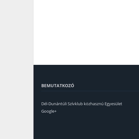
BEMUTATKOZÓ
Dél-Dunántúli Szívklub közhasznú Egyesület
Google+