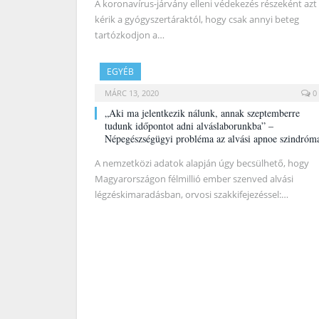
A koronavírus-járvány elleni védekezés részeként azt
kérik a gyógyszertáraktól, hogy csak annyi beteg
tartózkodjon a…
EGYÉB
MÁRC 13, 2020
0
„Aki ma jelentkezik nálunk, annak szeptemberre
tudunk időpontot adni alváslaborunkba” –
Népegészségügyi probléma az alvási apnoe szindróm
A nemzetközi adatok alapján úgy becsülhető, hogy
Magyarországon félmillió ember szenved alvási
légzéskimaradásban, orvosi szakkifejezéssel:…