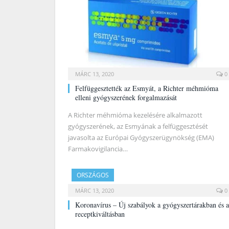
MÁRC 13, 2020
0
Felfüggesztették az Esmyát, a Richter méhmióma
elleni gyógyszerének forgalmazását
A Richter méhmióma kezelésére alkalmazott
gyógyszerének, az Esmyának a felfüggesztését
javasolta az Európai Gyógyszerügynökség (EMA)
Farmakovigilancia…
ORSZÁGOS
MÁRC 13, 2020
0
Koronavírus – Új szabályok a gyógyszertárakban és a
receptkiváltásban