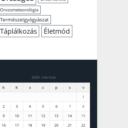
Orvosmeteorológia
Természetgyógyászat
Életmód
Táplálkozás
2020. március
h
K
s
c
p
s
v
1
2
3
4
5
6
7
8
9
10
11
12
13
14
15
16
17
18
19
20
21
22