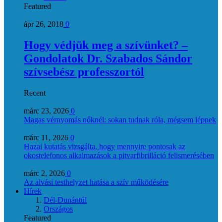
Featured
ápr 26, 2018
0
Hogy védjük meg a szívünket? –
Gondolatok Dr. Szabados Sándor
szívsebész professzortól
Recent
márc 23, 2026
0
Magas vérnyomás nőknél: sokan tudnak róla, mégsem lépnek
márc 11, 2026
0
Hazai kutatás vizsgálta, hogy mennyire pontosak az
okostelefonos alkalmazások a pitvarfibrilláció felismerésében
márc 2, 2026
0
Az alvási testhelyzet hatása a szív működésére
Hírek
Dél-Dunántúl
Országos
Featured