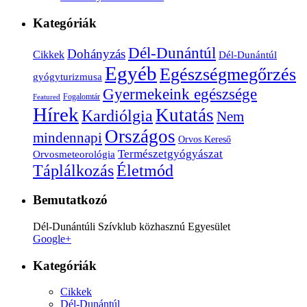
Kategóriák
Dél-Dunántúl
Dohányzás
Cikkek
Dél-Dunántúl
Egyéb
Egészségmegőrzés
gyógyturizmusa
Gyermekeink egészsége
Fogalomtár
Featured
Hírek
Kutatás
Kardiólgia
Nem
Országos
mindennapi
Orvos Kereső
Természetgyógyászat
Orvosmeteorológia
Életmód
Táplálkozás
Bemutatkozó
Dél-Dunántúli Szívklub közhasznú Egyesület
Google+
Kategóriák
Cikkek
Dél-Dunántúl