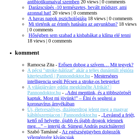
antibiotikumaival szemben
20 views
|
0 comments
Darázscsípés -10 természetes, bevált módszer, ami
azonnal hat!
20 views
|
0 comments
A havas napok pszichológiája
18 views
|
0 comments
Mi történik az érintés hatására az agyunkban?
18 views
|
0 comments
Hőségben sem szabad a kisbabákat a klíma elé tenni
18 views
|
0 comments
komment
Ramocsa Zita
-
Erősen dobog a szívem… Mit tegyek?
A pécsi "stroke-hálózat" akár a teljes dunántúli régióra
kiterjeszthető | Pannondoktor.hu
-
Mesterséges
intelligencia segíti Pécsen a stroke-os betegeket
A világjárvány eddig megkímélte Afrikát? |
Pannondoktor.hu
-
„Adni mentünk, és a többszörösét
kaptuk. Most mi jövünk!” – Élni és segíteni a
koronavírus árnyékában
Új, életveszélyes, dizájnerdrog jelent meg a magyar
kábítószerpiacon | Pannondoktor.hu
-
„Levágod a fejét,
kettő nő helyette, újabb és újabb drogok jelennek
meg…” – interjú dr. Sümegi András pszichiáterrel
Szabó Tamásné
-
Az egészségügyben dolgozók
véleményére kíváncsiak