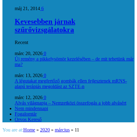
máj 21, 2014
6
Kevesebben járnak
szűrővizsgálatokra
Recent
márc 20, 2026
0
Új remény a pikkelysömör kezelésében – de mit tehetünk már
ma?
márc 13, 2026
0
A légutakat megfertőző gombák ellen fejlesztenek mRNS-
alapú terápiás megoldást az SZTE-n
márc 12, 2026
0
Alvás világnapja – Nemzetközi összefogás a jobb alvásért
Nem mindennapi
Fogalomtár
Orvos Kereső
You are at:
Home
»
2020
»
március
»
11