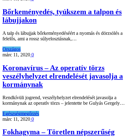
Bőrkeményedés, tyúkszem a talpon és
lábujjakon
A talp és lábujjak bőrkeményedéséért a nyomás és dörzsölés a
felelős, ami a rossz súlyelosztásnak,…
Országos
márc 11, 2020
0
Koronavírus – Az operatív törzs
veszélyhelyzet elrendelését javasolja a
kormánynak
Rendkívüli jogrend, veszélyhelyzet elrendelését javasolja a
kormánynak az operatív törzs – jelentette be Gulyás Gergely…
Egészségmegőrzés
márc 11, 2020
0
Fokhagyma – Töretlen népszerűség