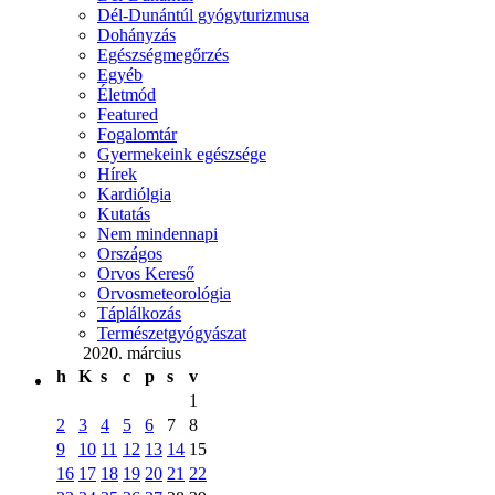
Dél-Dunántúl gyógyturizmusa
Dohányzás
Egészségmegőrzés
Egyéb
Életmód
Featured
Fogalomtár
Gyermekeink egészsége
Hírek
Kardiólgia
Kutatás
Nem mindennapi
Országos
Orvos Kereső
Orvosmeteorológia
Táplálkozás
Természetgyógyászat
2020. március
h
K
s
c
p
s
v
1
2
3
4
5
6
7
8
9
10
11
12
13
14
15
16
17
18
19
20
21
22