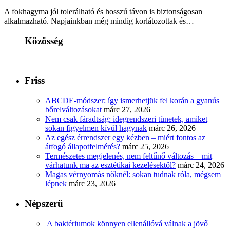
A fokhagyma jól tolerálható és hosszú távon is biztonságosan
alkalmazható. Napjainkban még mindig korlátozottak és…
Közösség
Friss
ABCDE‑módszer: így ismerhetjük fel korán a gyanús
bőrelváltozásokat
márc 27, 2026
Nem csak fáradtság: idegrendszeri tünetek, amiket
sokan figyelmen kívül hagynak
márc 26, 2026
Az egész érrendszer egy kézben – miért fontos az
átfogó állapotfelmérés?
márc 25, 2026
Természetes megjelenés, nem feltűnő változás – mit
várhatunk ma az esztétikai kezelésektől?
márc 24, 2026
Magas vérnyomás nőknél: sokan tudnak róla, mégsem
lépnek
márc 23, 2026
Népszerű
A baktériumok könnyen ellenállóvá válnak a jövő