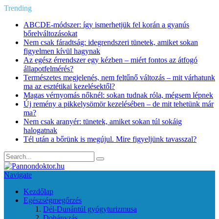
Trending
ABCDE‑módszer: így ismerhetjük fel korán a gyanús
bőrelváltozásokat
Nem csak fáradtság: idegrendszeri tünetek, amiket sokan
figyelmen kívül hagynak
Az egész érrendszer egy kézben – miért fontos az átfogó
állapotfelmérés?
Természetes megjelenés, nem feltűnő változás – mit várhatunk
ma az esztétikai kezelésektől?
Magas vérnyomás nőknél: sokan tudnak róla, mégsem lépnek
Új remény a pikkelysömör kezelésében – de mit tehetünk már
ma?
Nem csak aranyér: tünetek, amiket sokan túl sokáig
halogatnak
Tél után a bőrünk is megújul. Mire figyeljünk tavasszal?
Navigate
Kezdőlap
Egészségmegőrzés
Dél-Dunántúl gyógyturizmusa
Dohányzás