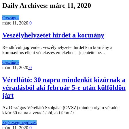
Daily Archives:
márc 11, 2020
Országos
márc 11, 2020
0
Veszélyhelyzetet hirdet a kormány
Rendkívüli jogrendet, veszélyhelyzetet hirdet ki a kormány a
koronavírus elleni védekezés érdekében – jelentette be…
Országos
márc 11, 2020
0
Vérellátó: 30 napra mindenkit kizárnak a
véradásból aki február 5-e után külföldön
járt
Az Országos Vérellátó Szolgálat (OVSZ) minden olyan véradót
kizár 30 napra a véradásból, aki február…
Egészségmegőrzés
márc 11, 2020
0