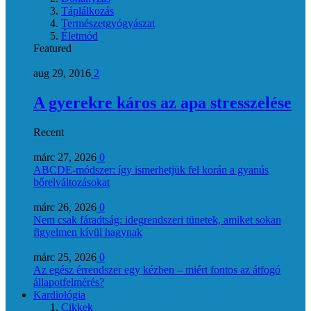
Táplálkozás
Természetgyógyászat
Életmód
Featured
aug 29, 2016
2
A gyerekre káros az apa stresszelése
Recent
márc 27, 2026
0
ABCDE‑módszer: így ismerhetjük fel korán a gyanús
bőrelváltozásokat
márc 26, 2026
0
Nem csak fáradtság: idegrendszeri tünetek, amiket sokan
figyelmen kívül hagynak
márc 25, 2026
0
Az egész érrendszer egy kézben – miért fontos az átfogó
állapotfelmérés?
Kardiológia
Cikkek