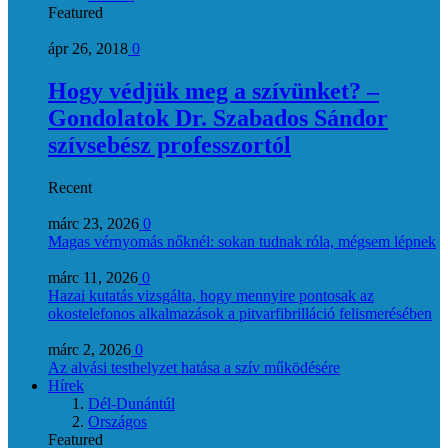
Featured
ápr 26, 2018
0
Hogy védjük meg a szívünket? –
Gondolatok Dr. Szabados Sándor
szívsebész professzortól
Recent
márc 23, 2026
0
Magas vérnyomás nőknél: sokan tudnak róla, mégsem lépnek
márc 11, 2026
0
Hazai kutatás vizsgálta, hogy mennyire pontosak az
okostelefonos alkalmazások a pitvarfibrilláció felismerésében
márc 2, 2026
0
Az alvási testhelyzet hatása a szív működésére
Hírek
Dél-Dunántúl
Országos
Featured