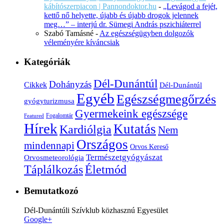
kábítószerpiacon | Pannondoktor.hu
-
„Levágod a fejét,
kettő nő helyette, újabb és újabb drogok jelennek
meg…” – interjú dr. Sümegi András pszichiáterrel
Szabó Tamásné
-
Az egészségügyben dolgozók
véleményére kíváncsiak
Kategóriák
Dél-Dunántúl
Dohányzás
Cikkek
Dél-Dunántúl
Egyéb
Egészségmegőrzés
gyógyturizmusa
Gyermekeink egészsége
Fogalomtár
Featured
Hírek
Kutatás
Kardiólgia
Nem
Országos
mindennapi
Orvos Kereső
Természetgyógyászat
Orvosmeteorológia
Életmód
Táplálkozás
Bemutatkozó
Dél-Dunántúli Szívklub közhasznú Egyesület
Google+