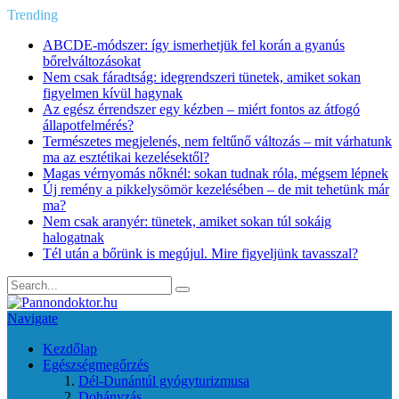
Trending
ABCDE‑módszer: így ismerhetjük fel korán a gyanús
bőrelváltozásokat
Nem csak fáradtság: idegrendszeri tünetek, amiket sokan
figyelmen kívül hagynak
Az egész érrendszer egy kézben – miért fontos az átfogó
állapotfelmérés?
Természetes megjelenés, nem feltűnő változás – mit várhatunk
ma az esztétikai kezelésektől?
Magas vérnyomás nőknél: sokan tudnak róla, mégsem lépnek
Új remény a pikkelysömör kezelésében – de mit tehetünk már
ma?
Nem csak aranyér: tünetek, amiket sokan túl sokáig
halogatnak
Tél után a bőrünk is megújul. Mire figyeljünk tavasszal?
Navigate
Kezdőlap
Egészségmegőrzés
Dél-Dunántúl gyógyturizmusa
Dohányzás