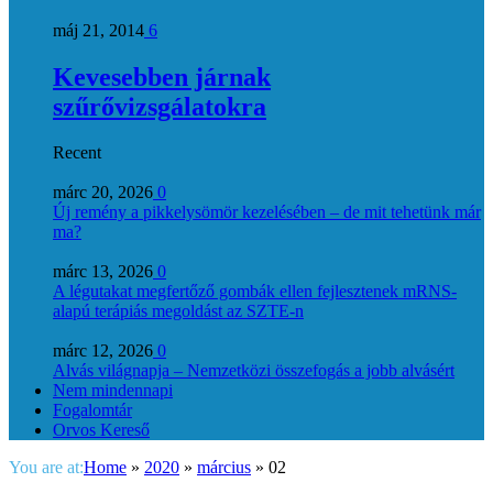
máj 21, 2014
6
Kevesebben járnak
szűrővizsgálatokra
Recent
márc 20, 2026
0
Új remény a pikkelysömör kezelésében – de mit tehetünk már
ma?
márc 13, 2026
0
A légutakat megfertőző gombák ellen fejlesztenek mRNS-
alapú terápiás megoldást az SZTE-n
márc 12, 2026
0
Alvás világnapja – Nemzetközi összefogás a jobb alvásért
Nem mindennapi
Fogalomtár
Orvos Kereső
You are at:
Home
»
2020
»
március
»
02