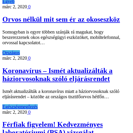
Egyéb
márc 2, 2020
0
Orvos nélkül mit sem ér az okoseszköz
Somogyban is egyre többen szánják rá magukat, hogy
beszerezzenek okos egészségügyi eszközöket, mobiltelefonnal,
orvossal kapcsolatot…
Országos
márc 2, 2020
0
Koronavírus – Ismét aktualizálták a
háziorvosoknak szóló eljárásrendet
Ismét aktualizálták a koronavírus miatt a háziorvosoknak szóló
eljárásrendet – közölte az országos tisztifőorvos hétfőn…
Egészségmegőrzés
márc 2, 2020
0
Férfiak figyelem! Kedvezményes
laboratóriumi (PSA) vizsgálat