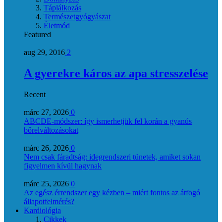
Táplálkozás
Természetgyógyászat
Életmód
Featured
aug 29, 2016
2
A gyerekre káros az apa stresszelése
Recent
márc 27, 2026
0
ABCDE‑módszer: így ismerhetjük fel korán a gyanús
bőrelváltozásokat
márc 26, 2026
0
Nem csak fáradtság: idegrendszeri tünetek, amiket sokan
figyelmen kívül hagynak
márc 25, 2026
0
Az egész érrendszer egy kézben – miért fontos az átfogó
állapotfelmérés?
Kardiológia
Cikkek