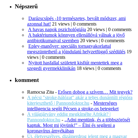
Népszerű
Darázscsípés -10 természetes, bevált módszer, ami
azonnal hat!
21 views
|
0 comments
A havas napok pszichológiája
20 views
|
0 comments
A baktériumok könnyen ellenállóvá válnak a jövő
antibiotikumaival szemben
20 views
|
0 comments
Epley-manőver: speciális tornagyakorlattal
megszüntethető a jóindulatú helyzetfüggő szédülés
19
views
|
0 comments
Nyitott hasfallal született kisfiút mentettek meg a
szegedi gyermekklinikán
18 views
|
0 comments
komment
Ramocsa Zita
-
Erősen dobog a szívem… Mit tegyek?
A pécsi "stroke-hálózat" akár a teljes dunántúli régióra
kiterjeszthető | Pannondoktor.hu
-
Mesterséges
intelligencia segíti Pécsen a stroke-os betegeket
A világjárvány eddig megkímélte Afrikát? |
Pannondoktor.hu
-
„Adni mentünk, és a többszörösét
kaptuk. Most mi jövünk!” – Élni és segíteni a
koronavírus árnyékában
Új, életveszélyes, dizájnerdrog jelent meg a magyar