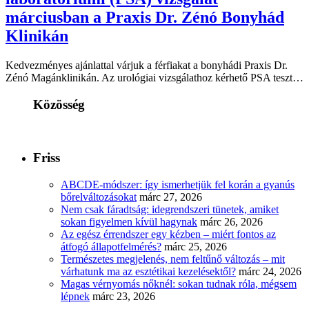
márciusban a Praxis Dr. Zénó Bonyhád
Klinikán
Kedvezményes ajánlattal várjuk a férfiakat a bonyhádi Praxis Dr.
Zénó Magánklinikán. Az urológiai vizsgálathoz kérhető PSA teszt…
Közösség
Friss
ABCDE‑módszer: így ismerhetjük fel korán a gyanús
bőrelváltozásokat
márc 27, 2026
Nem csak fáradtság: idegrendszeri tünetek, amiket
sokan figyelmen kívül hagynak
márc 26, 2026
Az egész érrendszer egy kézben – miért fontos az
átfogó állapotfelmérés?
márc 25, 2026
Természetes megjelenés, nem feltűnő változás – mit
várhatunk ma az esztétikai kezelésektől?
márc 24, 2026
Magas vérnyomás nőknél: sokan tudnak róla, mégsem
lépnek
márc 23, 2026