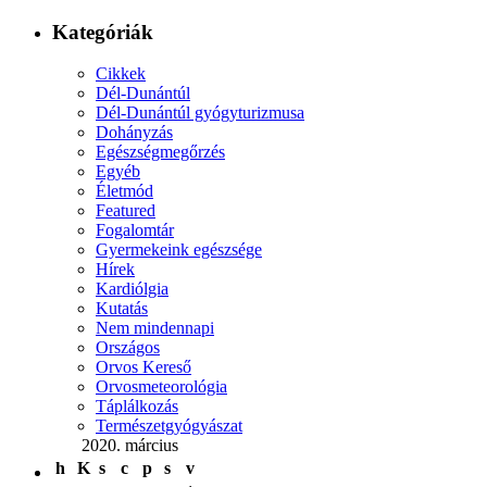
Kategóriák
Cikkek
Dél-Dunántúl
Dél-Dunántúl gyógyturizmusa
Dohányzás
Egészségmegőrzés
Egyéb
Életmód
Featured
Fogalomtár
Gyermekeink egészsége
Hírek
Kardiólgia
Kutatás
Nem mindennapi
Országos
Orvos Kereső
Orvosmeteorológia
Táplálkozás
Természetgyógyászat
2020. március
h
K
s
c
p
s
v