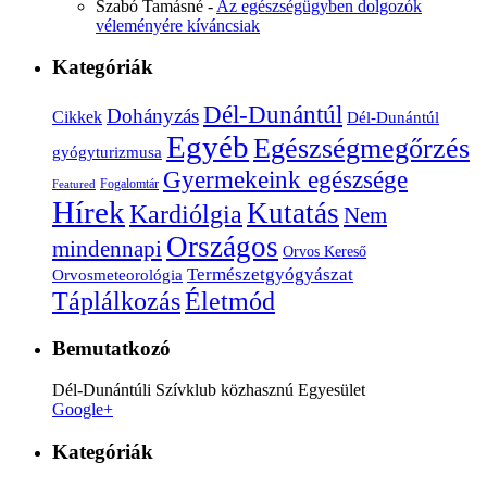
Szabó Tamásné
-
Az egészségügyben dolgozók
véleményére kíváncsiak
Kategóriák
Dél-Dunántúl
Dohányzás
Cikkek
Dél-Dunántúl
Egyéb
Egészségmegőrzés
gyógyturizmusa
Gyermekeink egészsége
Fogalomtár
Featured
Hírek
Kutatás
Kardiólgia
Nem
Országos
mindennapi
Orvos Kereső
Természetgyógyászat
Orvosmeteorológia
Életmód
Táplálkozás
Bemutatkozó
Dél-Dunántúli Szívklub közhasznú Egyesület
Google+
Kategóriák