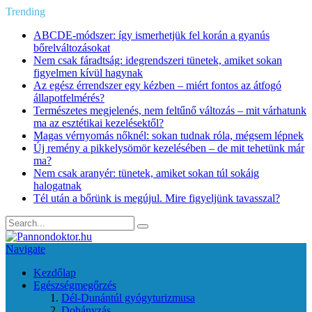
Trending
ABCDE‑módszer: így ismerhetjük fel korán a gyanús
bőrelváltozásokat
Nem csak fáradtság: idegrendszeri tünetek, amiket sokan
figyelmen kívül hagynak
Az egész érrendszer egy kézben – miért fontos az átfogó
állapotfelmérés?
Természetes megjelenés, nem feltűnő változás – mit várhatunk
ma az esztétikai kezelésektől?
Magas vérnyomás nőknél: sokan tudnak róla, mégsem lépnek
Új remény a pikkelysömör kezelésében – de mit tehetünk már
ma?
Nem csak aranyér: tünetek, amiket sokan túl sokáig
halogatnak
Tél után a bőrünk is megújul. Mire figyeljünk tavasszal?
Navigate
Kezdőlap
Egészségmegőrzés
Dél-Dunántúl gyógyturizmusa
Dohányzás