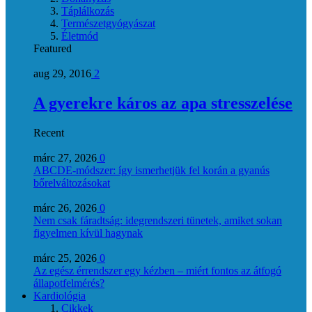
Táplálkozás
Természetgyógyászat
Életmód
Featured
aug 29, 2016
2
A gyerekre káros az apa stresszelése
Recent
márc 27, 2026
0
ABCDE‑módszer: így ismerhetjük fel korán a gyanús
bőrelváltozásokat
márc 26, 2026
0
Nem csak fáradtság: idegrendszeri tünetek, amiket sokan
figyelmen kívül hagynak
márc 25, 2026
0
Az egész érrendszer egy kézben – miért fontos az átfogó
állapotfelmérés?
Kardiológia
Cikkek