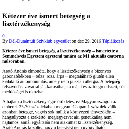
Kétezer éve ismert betegség a
lisztérzékenység
0
By
Dél-Dunántúli Szívklub egyesület
on
dec 29, 2016
Táplálkozás
Kétezer éve ismert betegség a lisztérzékenység – ismertette a
Semmelweis Egyetem egyetemi tanára az M1 aktuális csatorna
műsorában.
Arató András elmondta, hogy a lisztérzékenység a bizonyos
gabonafélékben – búza, rozs, árpa – megtalálható glutén ellen
kialakuló autoimmunitás, amely nem pusztán allergia. A betegség
felszívódási zavarral jár, károsíthatja a májat és az idegrendszert, sőt
meddőséget is okozhat.
A hajlam a lisztérzékenységre örökletes, ez Magyarországon az
emberek 25-30 százalékában megvan. Csupán 1 százalék válik
azonban beteggé, vagyis sok múlik a környezeti tényezőkön –
hangsúlyozta a szakértő, megjegyezve: aki genetikailag nem
hajlamos, annál egyáltalán nem alakulhat ki lisztérzékenység.
Arató András közölte, hogy a betegség nem gyógyítható,