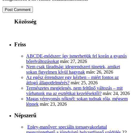
Közösség
Friss
ABCDE‑módszer: így ismerhetjük fel korán a gyanús
bőrelváltozásokat
márc 27, 2026
Nem csak fáradtság: idegrendszeri tünetek, amiket
sokan figyelmen kívül hagynak
márc 26, 2026
Az egész érrendszer egy kézben – miért fontos az
átfogó állapotfelmérés?
márc 25, 2026
Természetes megjelenés, nem feltűnő változás – mit
várhatunk ma az esztétikai kezelésektől?
márc 24, 2026
Magas vérnyomás nőknél: sokan tudnak róla, mégsem
lépnek
márc 23, 2026
Népszerű
Epley-manőver: speciális tornagyakorlattal
megszüntethető a jóindulatú helyzetfüggő szédülés
22