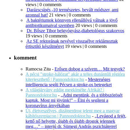
views
|
0 comments
Darázscsípés -10 természetes, bevált módszer, ami
azonnal hat!
21 views
|
0 comments
A baktériumok könnyen ellenállóvá válnak a jövő
antibiotikumaival szemben
20 views
|
0 comments
Dr. Bősze Tibor belgyógyász-diabetológus szakorvos
19 views
|
0 comments
Az SE rektorának nevével visszaélve reklámoztak
értisztító készítményt
19 views
|
0 comments
komment
Ramocsa Zita
-
Erősen dobog a szívem… Mit tegyek?
A pécsi "stroke-hálózat" akár a teljes dunántúli régióra
kiterjeszthető | Pannondoktor.hu
-
Mesterséges
intelligencia segíti Pécsen a stroke-os betegeket
A világjárvány eddig megkímélte Afrikát? |
Pannondoktor.hu
-
„Adni mentünk, és a többszörösét
kaptuk. Most mi jövünk!” – Élni és segíteni a
koronavírus árnyékában
Új, életveszélyes, dizájnerdrog jelent meg a magyar
kábítószerpiacon | Pannondoktor.hu
-
„Levágod a fejét,
kettő nő helyette, újabb és újabb drogok jelennek
meg…” – interjú dr. Sümegi András pszichiáterrel