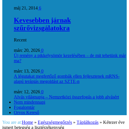
máj 21, 2014
6
Kevesebben járnak
szűrővizsgálatokra
Recent
márc 20, 2026
0
Új remény a pikkelysömör kezelésében – de mit tehetünk már
ma?
márc 13, 2026
0
A légutakat megfertőző gombák ellen fejlesztenek mRNS-
alapú terápiás megoldást az SZTE-n
márc 12, 2026
0
Alvás világnapja – Nemzetközi összefogás a jobb alvásért
Nem mindennapi
Fogalomtár
Orvos Kereső
You are at:
Home
»
Egészségmegőrzés
»
Táplálkozás
»
Kétezer éve
ismert betegség a lisztérzékenység