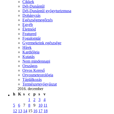
Cikkek
Dél-Dunántúl
Dél-Dunántúl gyógyturizmusa
Dohányzás
Egészségmegőrzés
Egyéb
Életmód
Featured
Fogalomtár
Gyermekeink egészsége
Hírek
Kardiólgia
Kutatás
Nem mindennapi
Országos
Orvos Kereső
Orvosmeteorológia
Táplálkozás
Természetgyógyászat
2016. december
h
K
s
c
p
s
v
1
2
3
4
5
6
7
8
9
10
11
12
13
14
15
16
17
18