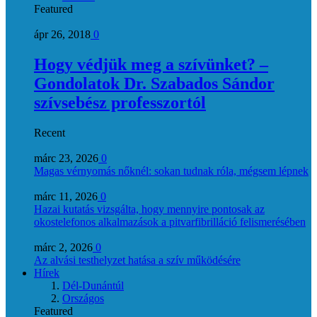
Featured
ápr 26, 2018
0
Hogy védjük meg a szívünket? –
Gondolatok Dr. Szabados Sándor
szívsebész professzortól
Recent
márc 23, 2026
0
Magas vérnyomás nőknél: sokan tudnak róla, mégsem lépnek
márc 11, 2026
0
Hazai kutatás vizsgálta, hogy mennyire pontosak az
okostelefonos alkalmazások a pitvarfibrilláció felismerésében
márc 2, 2026
0
Az alvási testhelyzet hatása a szív működésére
Hírek
Dél-Dunántúl
Országos
Featured