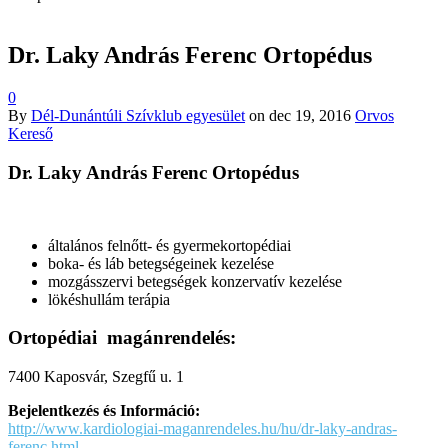
Dr. Laky András Ferenc Ortopédus
0
By
Dél-Dunántúli Szívklub egyesület
on
dec 19, 2016
Orvos
Kereső
Dr. Laky András Ferenc Ortopédus
általános felnőtt- és gyermekortopédiai
boka- és láb betegségeinek kezelése
mozgásszervi betegségek konzervatív kezelése
lökéshullám terápia
Ortopédiai magánrendelés:
7400 Kaposvár, Szegfű u. 1
Bejelentkezés és Információ:
http://www.kardiologiai-maganrendeles.hu/hu/dr-laky-andras-
ferenc.html