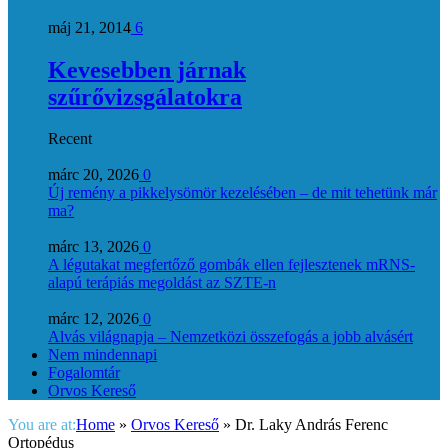
máj 21, 2014
6
Kevesebben járnak
szűrővizsgálatokra
Recent
márc 20, 2026
0
Új remény a pikkelysömör kezelésében – de mit tehetünk már
ma?
márc 13, 2026
0
A légutakat megfertőző gombák ellen fejlesztenek mRNS-
alapú terápiás megoldást az SZTE-n
márc 12, 2026
0
Alvás világnapja – Nemzetközi összefogás a jobb alvásért
Nem mindennapi
Fogalomtár
Orvos Kereső
You are at:
Home
»
Orvos Kereső
»
Dr. Laky András Ferenc
Ortopédus