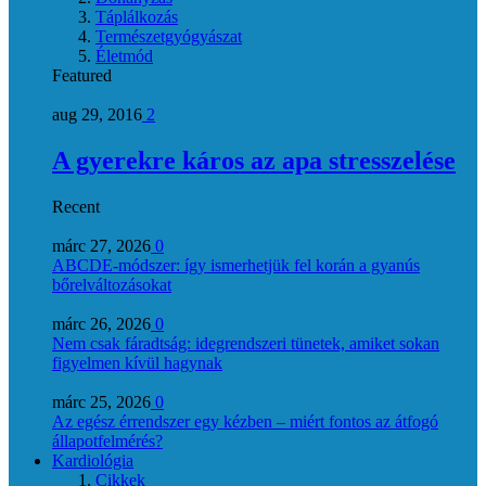
Táplálkozás
Természetgyógyászat
Életmód
Featured
aug 29, 2016
2
A gyerekre káros az apa stresszelése
Recent
márc 27, 2026
0
ABCDE‑módszer: így ismerhetjük fel korán a gyanús
bőrelváltozásokat
márc 26, 2026
0
Nem csak fáradtság: idegrendszeri tünetek, amiket sokan
figyelmen kívül hagynak
márc 25, 2026
0
Az egész érrendszer egy kézben – miért fontos az átfogó
állapotfelmérés?
Kardiológia
Cikkek