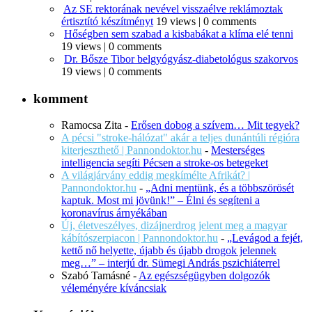
Az SE rektorának nevével visszaélve reklámoztak
értisztító készítményt
19 views
|
0 comments
Hőségben sem szabad a kisbabákat a klíma elé tenni
19 views
|
0 comments
Dr. Bősze Tibor belgyógyász-diabetológus szakorvos
19 views
|
0 comments
komment
Ramocsa Zita
-
Erősen dobog a szívem… Mit tegyek?
A pécsi "stroke-hálózat" akár a teljes dunántúli régióra
kiterjeszthető | Pannondoktor.hu
-
Mesterséges
intelligencia segíti Pécsen a stroke-os betegeket
A világjárvány eddig megkímélte Afrikát? |
Pannondoktor.hu
-
„Adni mentünk, és a többszörösét
kaptuk. Most mi jövünk!” – Élni és segíteni a
koronavírus árnyékában
Új, életveszélyes, dizájnerdrog jelent meg a magyar
kábítószerpiacon | Pannondoktor.hu
-
„Levágod a fejét,
kettő nő helyette, újabb és újabb drogok jelennek
meg…” – interjú dr. Sümegi András pszichiáterrel
Szabó Tamásné
-
Az egészségügyben dolgozók
véleményére kíváncsiak