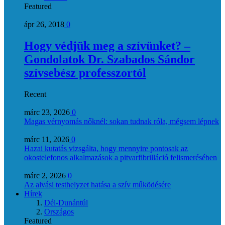
Featured
ápr 26, 2018
0
Hogy védjük meg a szívünket? –
Gondolatok Dr. Szabados Sándor
szívsebész professzortól
Recent
márc 23, 2026
0
Magas vérnyomás nőknél: sokan tudnak róla, mégsem lépnek
márc 11, 2026
0
Hazai kutatás vizsgálta, hogy mennyire pontosak az
okostelefonos alkalmazások a pitvarfibrilláció felismerésében
márc 2, 2026
0
Az alvási testhelyzet hatása a szív működésére
Hírek
Dél-Dunántúl
Országos
Featured