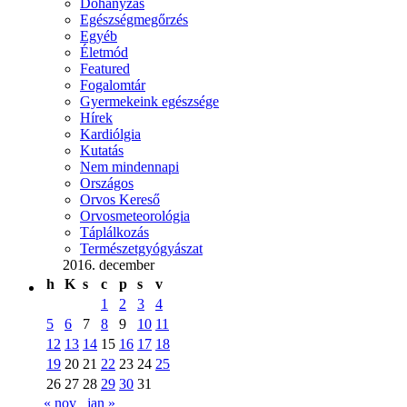
Dohányzás
Egészségmegőrzés
Egyéb
Életmód
Featured
Fogalomtár
Gyermekeink egészsége
Hírek
Kardiólgia
Kutatás
Nem mindennapi
Országos
Orvos Kereső
Orvosmeteorológia
Táplálkozás
Természetgyógyászat
2016. december
h
K
s
c
p
s
v
1
2
3
4
5
6
7
8
9
10
11
12
13
14
15
16
17
18
19
20
21
22
23
24
25
26
27
28
29
30
31
« nov
jan »