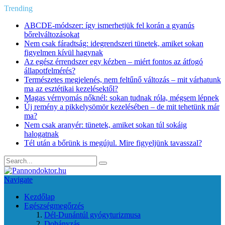
Trending
ABCDE‑módszer: így ismerhetjük fel korán a gyanús
bőrelváltozásokat
Nem csak fáradtság: idegrendszeri tünetek, amiket sokan
figyelmen kívül hagynak
Az egész érrendszer egy kézben – miért fontos az átfogó
állapotfelmérés?
Természetes megjelenés, nem feltűnő változás – mit várhatunk
ma az esztétikai kezelésektől?
Magas vérnyomás nőknél: sokan tudnak róla, mégsem lépnek
Új remény a pikkelysömör kezelésében – de mit tehetünk már
ma?
Nem csak aranyér: tünetek, amiket sokan túl sokáig
halogatnak
Tél után a bőrünk is megújul. Mire figyeljünk tavasszal?
Navigate
Kezdőlap
Egészségmegőrzés
Dél-Dunántúl gyógyturizmusa
Dohányzás