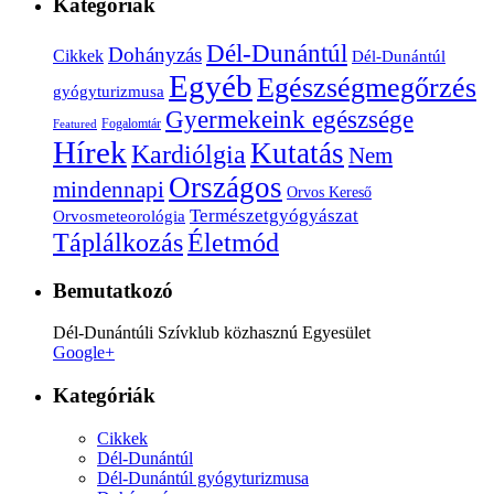
Kategóriák
Dél-Dunántúl
Dohányzás
Cikkek
Dél-Dunántúl
Egyéb
Egészségmegőrzés
gyógyturizmusa
Gyermekeink egészsége
Fogalomtár
Featured
Hírek
Kutatás
Kardiólgia
Nem
Országos
mindennapi
Orvos Kereső
Természetgyógyászat
Orvosmeteorológia
Életmód
Táplálkozás
Bemutatkozó
Dél-Dunántúli Szívklub közhasznú Egyesület
Google+
Kategóriák
Cikkek
Dél-Dunántúl
Dél-Dunántúl gyógyturizmusa