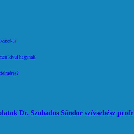
ozásokat
lmen kívül hagynak
tfelmérés?
atok Dr. Szabados Sándor szívsebész profe