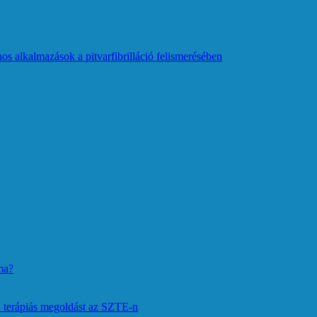
os alkalmazások a pitvarfibrilláció felismerésében
ma?
 terápiás megoldást az SZTE-n