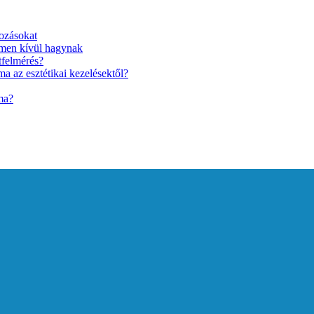
ozásokat
lmen kívül hagynak
tfelmérés?
a az esztétikai kezelésektől?
ma?