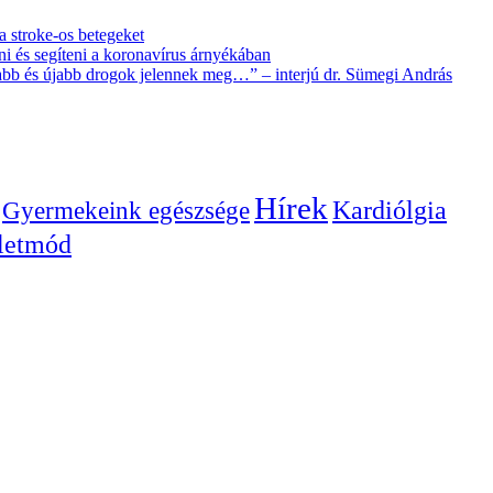
 a stroke-os betegeket
i és segíteni a koronavírus árnyékában
újabb és újabb drogok jelennek meg…” – interjú dr. Sümegi András
Hírek
Gyermekeink egészsége
Kardiólgia
letmód