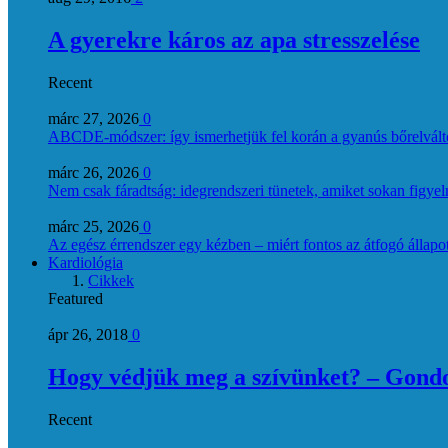
A gyerekre káros az apa stresszelése
Recent
márc 27, 2026
0
ABCDE‑módszer: így ismerhetjük fel korán a gyanús bőrelvált
márc 26, 2026
0
Nem csak fáradtság: idegrendszeri tünetek, amiket sokan figye
márc 25, 2026
0
Az egész érrendszer egy kézben – miért fontos az átfogó állapo
Kardiológia
Cikkek
Featured
ápr 26, 2018
0
Hogy védjük meg a szívünket? – Gondol
Recent