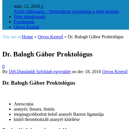
márc 12, 2026
0
Alvás világnapja – Nemzetközi összefogás a jobb alvásért
Nem mindennapi
Fogalomtár
Orvos Kereső
You are at:
Home
»
Orvos Kereső
»
Dr. Balogh Gábor Proktológus
Dr. Balogh Gábor Proktológus
0
By
Dél-Dunántúli Szívklub egyesület
on
dec 18, 2016
Orvos Kereső
Dr. Balogh Gábor Proktológus
Anoscopia
aranyér, fissura, fistula
megnagyobbodott belső aranyér Barron ligaturája
külső thrombotizált aranyér kiürítése