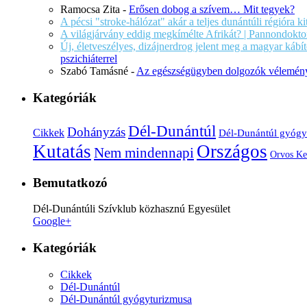
Ramocsa Zita
-
Erősen dobog a szívem… Mit tegyek?
A pécsi "stroke-hálózat" akár a teljes dunántúli régióra k
A világjárvány eddig megkímélte Afrikát? | Pannondokto
Új, életveszélyes, dizájnerdrog jelent meg a magyar káb
pszichiáterrel
Szabó Tamásné
-
Az egészségügyben dolgozók vélemény
Kategóriák
Dél-Dunántúl
Dohányzás
Cikkek
Dél-Dunántúl gyógy
Kutatás
Országos
Nem mindennapi
Orvos Ke
Bemutatkozó
Dél-Dunántúli Szívklub közhasznú Egyesület
Google+
Kategóriák
Cikkek
Dél-Dunántúl
Dél-Dunántúl gyógyturizmusa