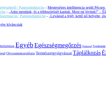
iterjeszthető | Pannondoktor.hu
-
Mesterséges intelligencia segíti Pécsen
r.hu
-
„Adni mentünk, és a többszörösét kaptuk. Most mi jövünk!” – Éln
ítószerpiacon | Pannondoktor.hu
-
„Levágod a fejét, kettő nő helyette, 
ére kíváncsiak
Egyéb
Egészségmegőrzés
turizmusa
Fogalomtár
Featured
É
Táplálkozás
Természetgyógyászat
Orvosmeteorológia
reső