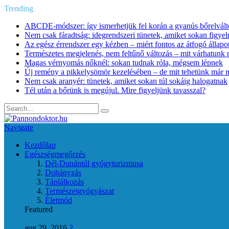
Trending
ABCDE‑módszer: így ismerhetjük fel korán a gyanús bőrelvált
Nem csak fáradtság: idegrendszeri tünetek, amiket sokan figye
Az egész érrendszer egy kézben – miért fontos az átfogó állapo
Természetes megjelenés, nem feltűnő változás – mit várhatunk m
Magas vérnyomás nőknél: sokan tudnak róla, mégsem lépnek
Új remény a pikkelysömör kezelésében – de mit tehetünk már 
Nem csak aranyér: tünetek, amiket sokan túl sokáig halogatnak
Tél után a bőrünk is megújul. Mire figyeljünk tavasszal?
Navigate
Kezdőlap
Egészségmegőrzés
Dél-Dunántúl gyógyturizmusa
Dohányzás
Táplálkozás
Természetgyógyászat
Életmód
Featured
aug 29, 2016
2