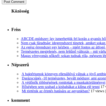
Közösség
Friss
ABCDE‑módszer: így ismerhetjük fel korán a gyanús bőr
Nem csak fáradtság: idegrendszeri tünetek, amiket soka
Az egész érrendszer egy kézben – miért fontos az átfogó 
Természetes megjelenés, nem feltűnő változás – mit várha
Magas vérnyomás nőknél: sokan tudnak róla, mégsem l
Népszerű
A baktériumok könnyen ellenállóvá válnak a jövő antib
Darázscsípés -10 természetes, bevált módszer, ami azonn
A védőnők többségének romlottak a munkakörülményei
Hőségben sem szabad a kisbabákat a klíma elé tenni
17 
Mi történik az érintés hatására az agyunkban?
17 views
komment