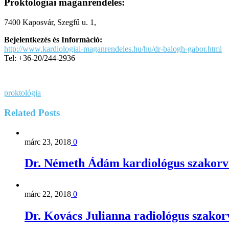
Proktológiai magánrendelés:
7400 Kaposvár, Szegfű u. 1,
Bejelentkezés és Információ:
http://www.kardiologiai-maganrendeles.hu/hu/dr-balogh-gabor.html
Tel: +36-20/244-2936
proktológia
Related
Posts
márc 23, 2018
0
Dr. Németh Ádám kardiológus szakorv
márc 22, 2018
0
Dr. Kovács Julianna radiológus szakor