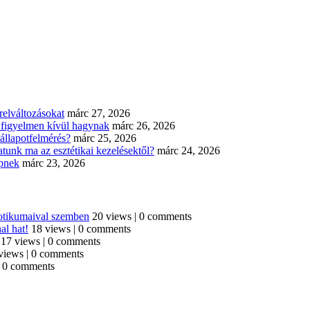
elváltozásokat
márc 27, 2026
n figyelmen kívül hagynak
márc 26, 2026
állapotfelmérés?
márc 25, 2026
tunk ma az esztétikai kezelésektől?
márc 24, 2026
épnek
márc 23, 2026
iotikumaival szemben
20 views
|
0 comments
al hat!
18 views
|
0 comments
17 views
|
0 comments
views
|
0 comments
|
0 comments