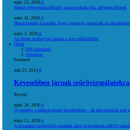
márc 23, 2026
0
Magas vérnyomás nőknél: sokan tudnak róla, mégsem lépnek
márc 11, 2026
0
Hazai kutatás vizsgálta, hogy mennyire pontosak az okostelefon
márc 2, 2026
0
Az alvási testhelyzet hatása a szív működésére
Hírek
Dél-Dunántúl
Országos
Featured
máj 21, 2014
6
Kevesebben járnak szűrővizsgálatokra
Recent
márc 20, 2026
0
Új remény a pikkelysömör kezelésében – de mit tehetünk már 
márc 13, 2026
0
A légutakat megfertőző gombák ellen fejlesztenek mRNS-alapú