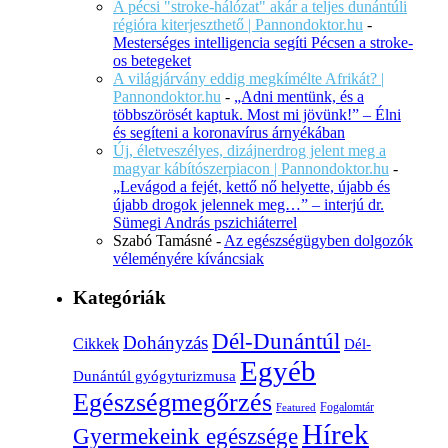
A pécsi "stroke-hálózat" akár a teljes dunántúli
régióra kiterjeszthető | Pannondoktor.hu
-
Mesterséges intelligencia segíti Pécsen a stroke-
os betegeket
A világjárvány eddig megkímélte Afrikát? |
Pannondoktor.hu
-
„Adni mentünk, és a
többszörösét kaptuk. Most mi jövünk!” – Élni
és segíteni a koronavírus árnyékában
Új, életveszélyes, dizájnerdrog jelent meg a
magyar kábítószerpiacon | Pannondoktor.hu
-
„Levágod a fejét, kettő nő helyette, újabb és
újabb drogok jelennek meg…” – interjú dr.
Sümegi András pszichiáterrel
Szabó Tamásné
-
Az egészségügyben dolgozók
véleményére kíváncsiak
Kategóriák
Dél-Dunántúl
Dohányzás
Cikkek
Dél-
Egyéb
Dunántúl gyógyturizmusa
Egészségmegőrzés
Fogalomtár
Featured
Hírek
Gyermekeink egészsége