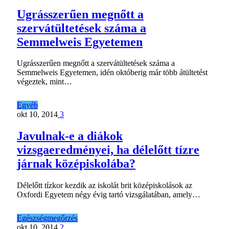
Ugrásszerűen megnőtt a
szervátültetések száma a
Semmelweis Egyetemen
Ugrásszerűen megnőtt a szervátültetések száma a
Semmelweis Egyetemen, idén októberig már több átültetést
végeztek, mint…
Egyéb
okt 10, 2014
3
Javulnak-e a diákok
vizsgaeredményei, ha délelőtt tízre
járnak középiskolába?
Délelőtt tízkor kezdik az iskolát brit középiskolások az
Oxfordi Egyetem négy évig tartó vizsgálatában, amely…
Egészségmegőrzés
okt 10, 2014
2