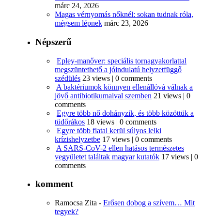
márc 24, 2026
Magas vérnyomás nőknél: sokan tudnak róla,
mégsem lépnek
márc 23, 2026
Népszerű
Epley-manőver: speciális tornagyakorlattal
megszüntethető a jóindulatú helyzetfüggő
szédülés
23 views
|
0 comments
A baktériumok könnyen ellenállóvá válnak a
jövő antibiotikumaival szemben
21 views
|
0
comments
Egyre több nő dohányzik, és több közöttük a
tüdőrákos
18 views
|
0 comments
Egyre több fiatal kerül súlyos lelki
krízishelyzetbe
17 views
|
0 comments
A SARS-CoV-2 ellen hatásos természetes
vegyületet találtak magyar kutatók
17 views
|
0
comments
komment
Ramocsa Zita
-
Erősen dobog a szívem… Mit
tegyek?