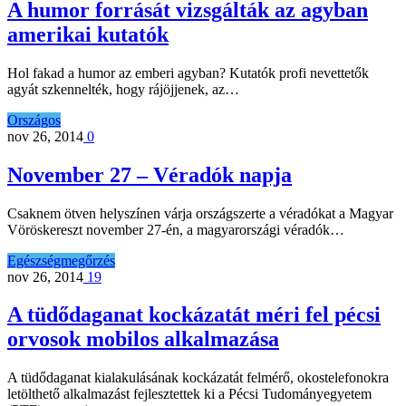
A humor forrását vizsgálták az agyban
amerikai kutatók
Hol fakad a humor az emberi agyban? Kutatók profi nevettetők
agyát szkennelték, hogy rájöjjenek, az…
Országos
nov 26, 2014
0
November 27 – Véradók napja
Csaknem ötven helyszínen várja országszerte a véradókat a Magyar
Vöröskereszt november 27-én, a magyarországi véradók…
Egészségmegőrzés
nov 26, 2014
19
A tüdődaganat kockázatát méri fel pécsi
orvosok mobilos alkalmazása
A tüdődaganat kialakulásának kockázatát felmérő, okostelefonokra
letölthető alkalmazást fejlesztettek ki a Pécsi Tudományegyetem