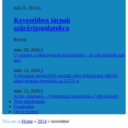
máj 21, 2014
6
Kevesebben járnak
szűrővizsgálatokra
Recent
márc 20, 2026
0
Új remény a pikkelysömör kezelésében – de mit tehetünk már
ma?
márc 13, 2026
0
A légutakat megfertőző gombák ellen fejlesztenek mRNS-
alapú terápiás megoldást az SZTE-n
márc 12, 2026
0
Alvás világnapja – Nemzetközi összefogás a jobb alvásért
Nem mindennapi
Fogalomtár
Orvos Kereső
You are at:
Home
»
2014
»
november