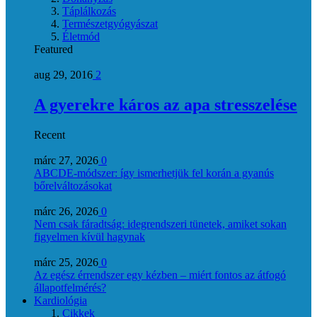
Táplálkozás
Természetgyógyászat
Életmód
Featured
aug 29, 2016
2
A gyerekre káros az apa stresszelése
Recent
márc 27, 2026
0
ABCDE‑módszer: így ismerhetjük fel korán a gyanús
bőrelváltozásokat
márc 26, 2026
0
Nem csak fáradtság: idegrendszeri tünetek, amiket sokan
figyelmen kívül hagynak
márc 25, 2026
0
Az egész érrendszer egy kézben – miért fontos az átfogó
állapotfelmérés?
Kardiológia
Cikkek