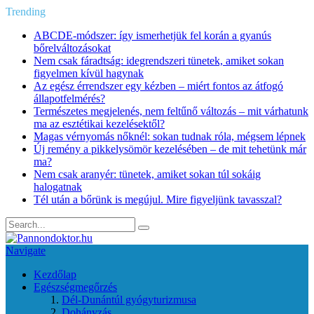
Trending
ABCDE‑módszer: így ismerhetjük fel korán a gyanús
bőrelváltozásokat
Nem csak fáradtság: idegrendszeri tünetek, amiket sokan
figyelmen kívül hagynak
Az egész érrendszer egy kézben – miért fontos az átfogó
állapotfelmérés?
Természetes megjelenés, nem feltűnő változás – mit várhatunk
ma az esztétikai kezelésektől?
Magas vérnyomás nőknél: sokan tudnak róla, mégsem lépnek
Új remény a pikkelysömör kezelésében – de mit tehetünk már
ma?
Nem csak aranyér: tünetek, amiket sokan túl sokáig
halogatnak
Tél után a bőrünk is megújul. Mire figyeljünk tavasszal?
Navigate
Kezdőlap
Egészségmegőrzés
Dél-Dunántúl gyógyturizmusa
Dohányzás