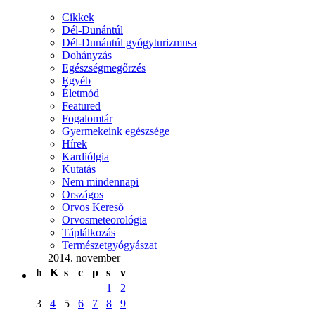
Cikkek
Dél-Dunántúl
Dél-Dunántúl gyógyturizmusa
Dohányzás
Egészségmegőrzés
Egyéb
Életmód
Featured
Fogalomtár
Gyermekeink egészsége
Hírek
Kardiólgia
Kutatás
Nem mindennapi
Országos
Orvos Kereső
Orvosmeteorológia
Táplálkozás
Természetgyógyászat
2014. november
h
K
s
c
p
s
v
1
2
3
4
5
6
7
8
9