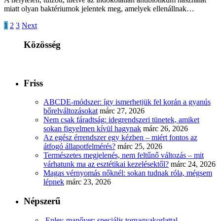
miatt olyan baktériumok jelentek meg, amelyek ellenállnak…
1
2
3
Next
Közösség
Friss
ABCDE‑módszer: így ismerhetjük fel korán a gyanús
bőrelváltozásokat
márc 27, 2026
Nem csak fáradtság: idegrendszeri tünetek, amiket
sokan figyelmen kívül hagynak
márc 26, 2026
Az egész érrendszer egy kézben – miért fontos az
átfogó állapotfelmérés?
márc 25, 2026
Természetes megjelenés, nem feltűnő változás – mit
várhatunk ma az esztétikai kezelésektől?
márc 24, 2026
Magas vérnyomás nőknél: sokan tudnak róla, mégsem
lépnek
márc 23, 2026
Népszerű
Epley-manőver: speciális tornagyakorlattal