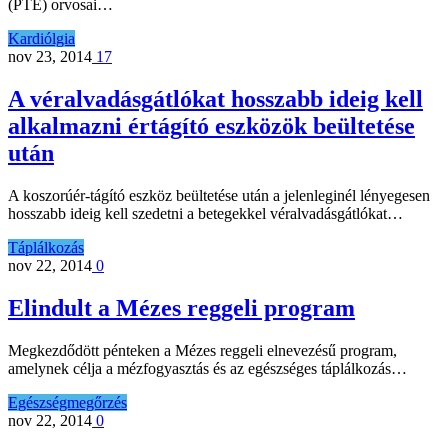
(PTE) orvosai…
Kardiólgia
nov 23, 2014
17
A véralvadásgátlókat hosszabb ideig kell
alkalmazni értágító eszközök beültetése
után
A koszorúér-tágító eszköz beültetése után a jelenleginél lényegesen
hosszabb ideig kell szedetni a betegekkel véralvadásgátlókat…
Táplálkozás
nov 22, 2014
0
Elindult a Mézes reggeli program
Megkezdődött pénteken a Mézes reggeli elnevezésű program,
amelynek célja a mézfogyasztás és az egészséges táplálkozás…
Egészségmegőrzés
nov 22, 2014
0