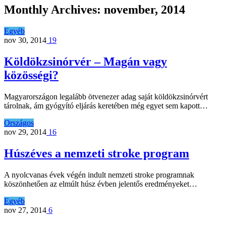
Monthly Archives:
november, 2014
Egyéb
nov 30, 2014
19
Köldökzsinórvér – Magán vagy
közösségi?
Magyarországon legalább ötvenezer adag saját köldökzsinórvért
tárolnak, ám gyógyító eljárás keretében még egyet sem kapott…
Országos
nov 29, 2014
16
Húszéves a nemzeti stroke program
A nyolcvanas évek végén indult nemzeti stroke programnak
köszönhetően az elmúlt húsz évben jelentős eredményeket…
Egyéb
nov 27, 2014
6