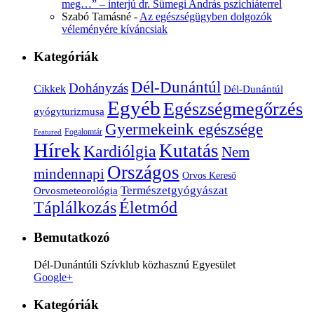
meg…” – interjú dr. Sümegi András pszichiáterrel
Szabó Tamásné
-
Az egészségügyben dolgozók
véleményére kíváncsiak
Kategóriák
Dél-Dunántúl
Dohányzás
Cikkek
Dél-Dunántúl
Egyéb
Egészségmegőrzés
gyógyturizmusa
Gyermekeink egészsége
Fogalomtár
Featured
Hírek
Kutatás
Kardiólgia
Nem
Országos
mindennapi
Orvos Kereső
Természetgyógyászat
Orvosmeteorológia
Életmód
Táplálkozás
Bemutatkozó
Dél-Dunántúli Szívklub közhasznú Egyesület
Google+
Kategóriák