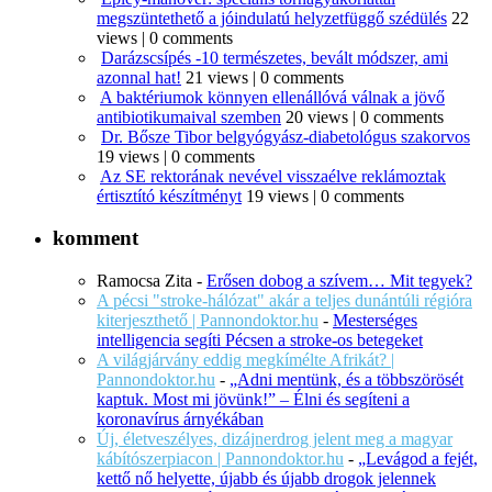
megszüntethető a jóindulatú helyzetfüggő szédülés
22
views
|
0 comments
Darázscsípés -10 természetes, bevált módszer, ami
azonnal hat!
21 views
|
0 comments
A baktériumok könnyen ellenállóvá válnak a jövő
antibiotikumaival szemben
20 views
|
0 comments
Dr. Bősze Tibor belgyógyász-diabetológus szakorvos
19 views
|
0 comments
Az SE rektorának nevével visszaélve reklámoztak
értisztító készítményt
19 views
|
0 comments
komment
Ramocsa Zita
-
Erősen dobog a szívem… Mit tegyek?
A pécsi "stroke-hálózat" akár a teljes dunántúli régióra
kiterjeszthető | Pannondoktor.hu
-
Mesterséges
intelligencia segíti Pécsen a stroke-os betegeket
A világjárvány eddig megkímélte Afrikát? |
Pannondoktor.hu
-
„Adni mentünk, és a többszörösét
kaptuk. Most mi jövünk!” – Élni és segíteni a
koronavírus árnyékában
Új, életveszélyes, dizájnerdrog jelent meg a magyar
kábítószerpiacon | Pannondoktor.hu
-
„Levágod a fejét,
kettő nő helyette, újabb és újabb drogok jelennek