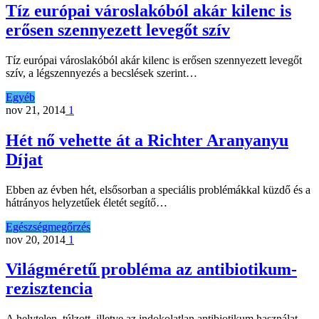
Tíz európai városlakóból akár kilenc is
erősen szennyezett levegőt szív
Tíz európai városlakóból akár kilenc is erősen szennyezett levegőt
szív, a légszennyezés a becslések szerint…
Egyéb
nov 21, 2014
1
Hét nő vehette át a Richter Aranyanyu
Díjat
Ebben az évben hét, elsősorban a speciális problémákkal küzdő és a
hátrányos helyzetűek életét segítő…
Egészségmegőrzés
nov 20, 2014
1
Világméretű probléma az antibiotikum-
rezisztencia
A helytelen, túlzott, illetve az indokolatlan antibiotikum használat