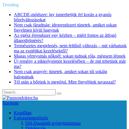
Trending
ABCDE‑módszer: így ismerhetjük fel korán a gyanús
bőrelváltozásokat
Nem csak fáradtság: idegrendszeri tünetek, amiket sokan
figyelmen kívül hagynak
Az egész érrendszer egy kézben – miért fontos az átfogó
állapotfelmérés?
Természetes megjelenés, nem feltűnő változás – mit várhatunk
ma az esztétikai kezelésektől?
Magas vérnyomás nőknél: sokan tudnak róla, mégsem lépnek
Új remény a pikkelysömör kezelésében – de mit tehetünk már
ma?
Nem csak aranyér: tünetek, amiket sokan túl sokáig
halogatnak
Tél után a bőrünk is megújul. Mire figyeljünk tavasszal?
Navigate
Kezdőlap
Egészségmegőrzés
Dél-Dunántúl gyógyturizmusa
Dohányzás