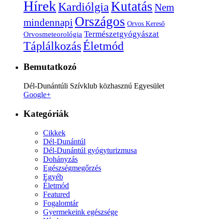
Hírek
Kutatás
Kardiólgia
Nem
Országos
mindennapi
Orvos Kereső
Természetgyógyászat
Orvosmeteorológia
Életmód
Táplálkozás
Bemutatkozó
Dél-Dunántúli Szívklub közhasznú Egyesület
Google+
Kategóriák
Cikkek
Dél-Dunántúl
Dél-Dunántúl gyógyturizmusa
Dohányzás
Egészségmegőrzés
Egyéb
Életmód
Featured
Fogalomtár
Gyermekeink egészsége