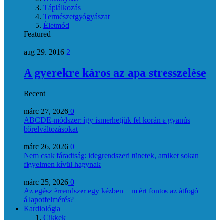
Táplálkozás
Természetgyógyászat
Életmód
Featured
aug 29, 2016
2
A gyerekre káros az apa stresszelése
Recent
márc 27, 2026
0
ABCDE‑módszer: így ismerhetjük fel korán a gyanús
bőrelváltozásokat
márc 26, 2026
0
Nem csak fáradtság: idegrendszeri tünetek, amiket sokan
figyelmen kívül hagynak
márc 25, 2026
0
Az egész érrendszer egy kézben – miért fontos az átfogó
állapotfelmérés?
Kardiológia
Cikkek