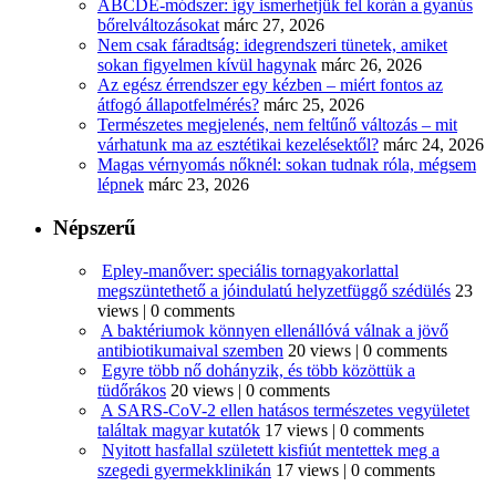
ABCDE‑módszer: így ismerhetjük fel korán a gyanús
bőrelváltozásokat
márc 27, 2026
Nem csak fáradtság: idegrendszeri tünetek, amiket
sokan figyelmen kívül hagynak
márc 26, 2026
Az egész érrendszer egy kézben – miért fontos az
átfogó állapotfelmérés?
márc 25, 2026
Természetes megjelenés, nem feltűnő változás – mit
várhatunk ma az esztétikai kezelésektől?
márc 24, 2026
Magas vérnyomás nőknél: sokan tudnak róla, mégsem
lépnek
márc 23, 2026
Népszerű
Epley-manőver: speciális tornagyakorlattal
megszüntethető a jóindulatú helyzetfüggő szédülés
23
views
|
0 comments
A baktériumok könnyen ellenállóvá válnak a jövő
antibiotikumaival szemben
20 views
|
0 comments
Egyre több nő dohányzik, és több közöttük a
tüdőrákos
20 views
|
0 comments
A SARS-CoV-2 ellen hatásos természetes vegyületet
találtak magyar kutatók
17 views
|
0 comments
Nyitott hasfallal született kisfiút mentettek meg a
szegedi gyermekklinikán
17 views
|
0 comments