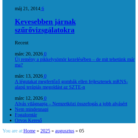
máj 21, 2014
6
Kevesebben járnak
szűrővizsgálatokra
Recent
márc 20, 2026
0
Új remény a pikkelysömör kezelésében – de mit tehetünk már
ma?
márc 13, 2026
0
A légutakat megfertőző gombák ellen fejlesztenek mRNS-
alapú terápiás megoldást az SZTE-n
márc 12, 2026
0
Alvás világnapja – Nemzetközi összefogás a jobb alvásért
Nem mindennapi
Fogalomtár
Orvos Kereső
You are at:
Home
»
2025
»
augusztus
»
05