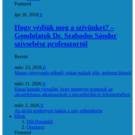
Featured
ápr 26, 2018
0
Hogy védjük meg a szívünket? –
Gondolatok Dr. Szabados Sándor
szívsebész professzortól
Recent
márc 23, 2026
0
Magas vérnyomás nőknél: sokan tudnak róla, mégsem lépnek
márc 11, 2026
0
Hazai kutatás vizsgálta, hogy mennyire pontosak az
okostelefonos alkalmazások a pitvarfibrilláció felismerésében
márc 2, 2026
0
Az alvási testhelyzet hatása a szív működésére
Hírek
Dél-Dunántúl
Országos
Featured