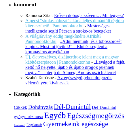
komment
Ramocsa Zita
-
Erősen dobog a szívem… Mit tegyek?
A pécsi "stroke-hálózat" akár a teljes dunántúli régióra
kiterjeszthető | Pannondoktor.hu
-
Mesterséges
intelligencia segíti Pécsen a stroke-os betegeket
A világjárvány eddig megkímélte Afrikát? |
Pannondoktor.hu
-
„Adni mentünk, és a többszörösét
kaptuk. Most mi jövünk!” – Élni és segíteni a
koronavírus árnyékában
Új, életveszélyes, dizájnerdrog jelent meg a magyar
kábítószerpiacon | Pannondoktor.hu
-
„Levágod a fejét,
kettő nő helyette, újabb és újabb drogok jelennek
meg…” – interjú dr. Sümegi András pszichiáterrel
Szabó Tamásné
-
Az egészségügyben dolgozók
véleményére kíváncsiak
Kategóriák
Dél-Dunántúl
Dohányzás
Cikkek
Dél-Dunántúl
Egyéb
Egészségmegőrzés
gyógyturizmusa
Gyermekeink egészsége
Fogalomtár
Featured