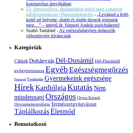
koronavírus árnyékában
Új, életveszélyes, dizájnerdrog jelent meg a magyar
kábítószerpiacon | Pannondoktor.hu
-
„Levágod a fejét,
kettő nő helyette, újabb és újabb drogok jelennek
meg…” – interjú dr. Sümegi András pszichiáterrel
Szabó Tamásné
-
Az egészségügyben dolgozók
véleményére kíváncsiak
Kategóriák
Dél-Dunántúl
Dohányzás
Cikkek
Dél-Dunántúl
Egyéb
Egészségmegőrzés
gyógyturizmusa
Gyermekeink egészsége
Fogalomtár
Featured
Hírek
Kutatás
Kardiólgia
Nem
Országos
mindennapi
Orvos Kereső
Természetgyógyászat
Orvosmeteorológia
Életmód
Táplálkozás
Bemutatkozó