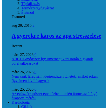
Táplálkozás
Természetgyógyászat
Életmód
Featured
aug 29, 2016
2
A gyerekre káros az apa stresszelése
Recent
márc 27, 2026
0
ABCDE‑módszer: így ismerhetjük fel korán a gyanús
bőrelváltozásokat
márc 26, 2026
0
Nem csak fáradtság: idegrendszeri tünetek, amiket sokan
figyelmen kívül hagynak
márc 25, 2026
0
Az egész érrendszer egy kézben – miért fontos az átfogó
állapotfelmérés?
Kardiológia
Cikkek