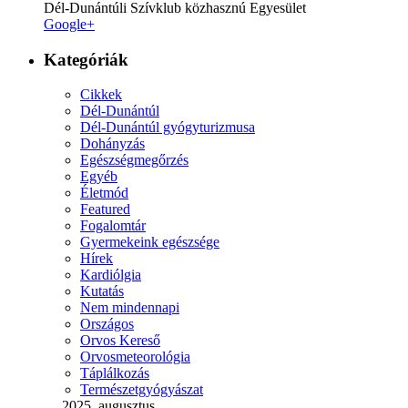
Dél-Dunántúli Szívklub közhasznú Egyesület
Google+
Kategóriák
Cikkek
Dél-Dunántúl
Dél-Dunántúl gyógyturizmusa
Dohányzás
Egészségmegőrzés
Egyéb
Életmód
Featured
Fogalomtár
Gyermekeink egészsége
Hírek
Kardiólgia
Kutatás
Nem mindennapi
Országos
Orvos Kereső
Orvosmeteorológia
Táplálkozás
Természetgyógyászat
2025. augusztus