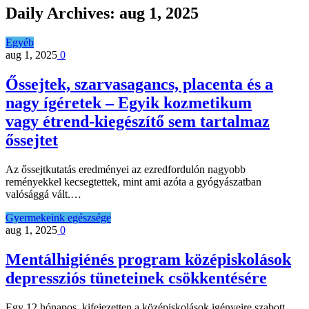
Daily Archives:
aug 1, 2025
Egyéb
aug 1, 2025
0
Őssejtek, szarvasagancs, placenta és a
nagy ígéretek – Egyik kozmetikum
vagy étrend-kiegészítő sem tartalmaz
őssejtet
Az őssejtkutatás eredményei az ezredfordulón nagyobb
reményekkel kecsegtettek, mint ami azóta a gyógyászatban
valósággá vált.…
Gyermekeink egészsége
aug 1, 2025
0
Mentálhigiénés program középiskolások
depressziós tüneteinek csökkentésére
Egy 12 hónapos, kifejezetten a középiskolások igényeire szabott