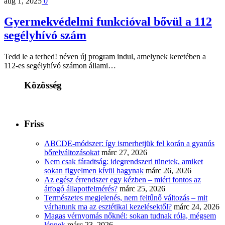
aug 1, 2025
0
Gyermekvédelmi funkcióval bővül a 112
segélyhívó szám
Tedd le a terhed! néven új program indul, amelynek keretében a
112-es segélyhívó számon állami…
Közösség
Friss
ABCDE‑módszer: így ismerhetjük fel korán a gyanús
bőrelváltozásokat
márc 27, 2026
Nem csak fáradtság: idegrendszeri tünetek, amiket
sokan figyelmen kívül hagynak
márc 26, 2026
Az egész érrendszer egy kézben – miért fontos az
átfogó állapotfelmérés?
márc 25, 2026
Természetes megjelenés, nem feltűnő változás – mit
várhatunk ma az esztétikai kezelésektől?
márc 24, 2026
Magas vérnyomás nőknél: sokan tudnak róla, mégsem
lépnek
márc 23, 2026