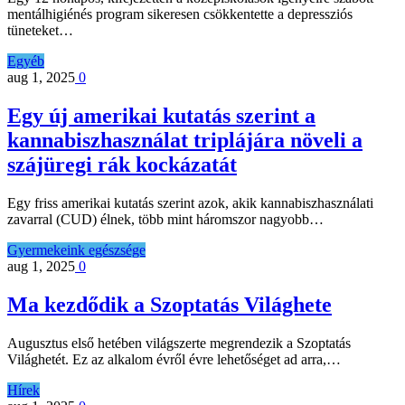
mentálhigiénés program sikeresen csökkentette a depressziós
tüneteket…
Egyéb
aug 1, 2025
0
Egy új amerikai kutatás szerint a
kannabiszhasználat triplájára növeli a
szájüregi rák kockázatát
Egy friss amerikai kutatás szerint azok, akik kannabiszhasználati
zavarral (CUD) élnek, több mint háromszor nagyobb…
Gyermekeink egészsége
aug 1, 2025
0
Ma kezdődik a Szoptatás Világhete
Augusztus első hetében világszerte megrendezik a Szoptatás
Világhetét. Ez az alkalom évről évre lehetőséget ad arra,…
Hírek