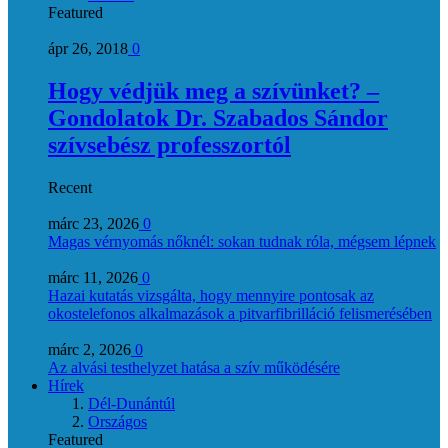
Featured
ápr 26, 2018
0
Hogy védjük meg a szívünket? –
Gondolatok Dr. Szabados Sándor
szívsebész professzortól
Recent
márc 23, 2026
0
Magas vérnyomás nőknél: sokan tudnak róla, mégsem lépnek
márc 11, 2026
0
Hazai kutatás vizsgálta, hogy mennyire pontosak az
okostelefonos alkalmazások a pitvarfibrilláció felismerésében
márc 2, 2026
0
Az alvási testhelyzet hatása a szív működésére
Hírek
Dél-Dunántúl
Országos
Featured