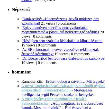
Népszerű
Darázscsípés -10 természetes, bevált módszer, ami
azonnal hat!
21 views
|
0 comments
Epley-manőver: speciális tornagyakorlattal
megszüntethető a jóindulatú helyzetfüggő szédülés
20
views
|
0 comments
Hőségben sem szabad a kisbabákat a klíma elé tenni
19 views
|
0 comments
Az SE rektorának nevével visszaélve reklámoztak
értisztító készítményt
19 views
|
0 comments
Dr. Bősze Tibor belgyógyász-diabetológus szakorvos
19 views
|
0 comments
komment
Ramocsa Zita
-
Erősen dobog a szívem… Mit tegyek?
A pécsi "stroke-hálózat" akár a teljes dunántúli régióra
kiterjeszthető | Pannondoktor.hu
-
Mesterséges
intelligencia segíti Pécsen a stroke-os betegeket
A világjárvány eddig megkímélte Afrikát? |
Pannondoktor.hu
-
„Adni mentünk, és a többszörösét
kaptuk. Most mi jövünk!” – Élni és segíteni a