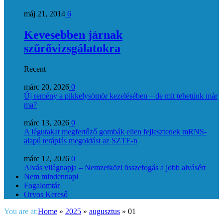
máj 21, 2014
6
Kevesebben járnak
szűrővizsgálatokra
Recent
márc 20, 2026
0
Új remény a pikkelysömör kezelésében – de mit tehetünk már
ma?
márc 13, 2026
0
A légutakat megfertőző gombák ellen fejlesztenek mRNS-
alapú terápiás megoldást az SZTE-n
márc 12, 2026
0
Alvás világnapja – Nemzetközi összefogás a jobb alvásért
Nem mindennapi
Fogalomtár
Orvos Kereső
You are at:
Home
»
2025
»
augusztus
»
01