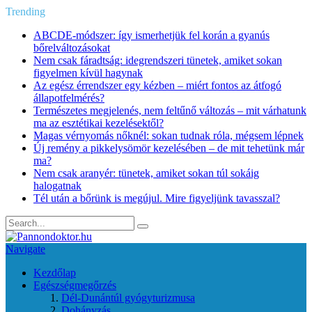
Trending
ABCDE‑módszer: így ismerhetjük fel korán a gyanús
bőrelváltozásokat
Nem csak fáradtság: idegrendszeri tünetek, amiket sokan
figyelmen kívül hagynak
Az egész érrendszer egy kézben – miért fontos az átfogó
állapotfelmérés?
Természetes megjelenés, nem feltűnő változás – mit várhatunk
ma az esztétikai kezelésektől?
Magas vérnyomás nőknél: sokan tudnak róla, mégsem lépnek
Új remény a pikkelysömör kezelésében – de mit tehetünk már
ma?
Nem csak aranyér: tünetek, amiket sokan túl sokáig
halogatnak
Tél után a bőrünk is megújul. Mire figyeljünk tavasszal?
Navigate
Kezdőlap
Egészségmegőrzés
Dél-Dunántúl gyógyturizmusa
Dohányzás