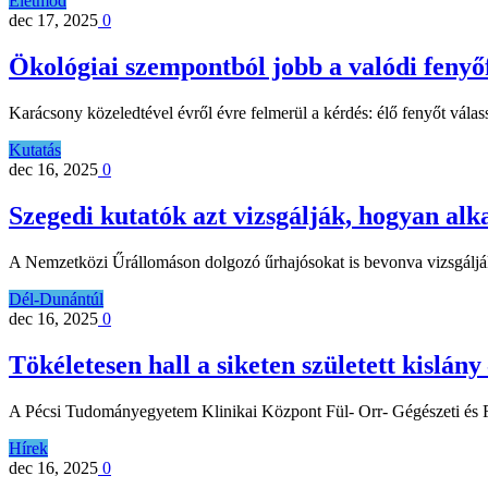
Életmód
dec 17, 2025
0
Ökológiai szempontból jobb a valódi fenyő
Karácsony közeledtével évről évre felmerül a kérdés: élő fenyőt 
Kutatás
dec 16, 2025
0
Szegedi kutatók azt vizsgálják, hogyan al
A Nemzetközi Űrállomáson dolgozó űrhajósokat is bevonva vizsgá
Dél-Dunántúl
dec 16, 2025
0
Tökéletesen hall a siketen született kislá
A Pécsi Tudományegyetem Klinikai Központ Fül- Orr- Gégészeti és 
Hírek
dec 16, 2025
0