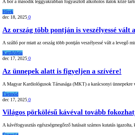
A bor a második leggyakrabban fogyasztott alkoholos italok közé tar
Hírek
dec 18, 2025
0
Az ország több pontján is veszélyessé vált
A szálló por miatt az ország több pontján veszélyessé vált a levegő
Kardiólgia
dec 17, 2025
0
Az ünnepek alatt is figyeljen a szívére!
A Magyar Kardiológusok Társasága (MKT) a karácsonyi ünnepekre való
Életmód
dec 17, 2025
0
Világos pörkölésű kávéval tovább fokozhatj
A kávéfogyasztás egészségmegőrző hatásait számos kutatás igazolt