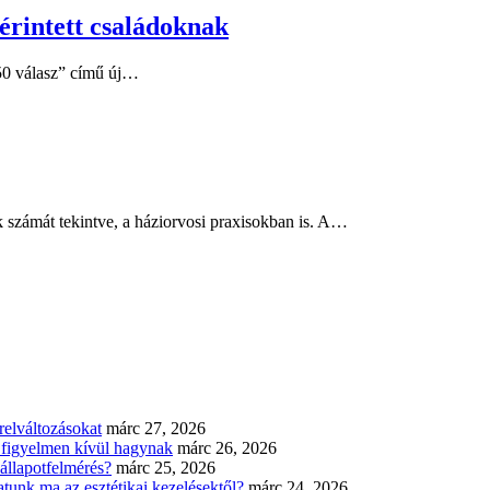
érintett családoknak
 50 válasz” című új…
 számát tekintve, a háziorvosi praxisokban is. A…
elváltozásokat
márc 27, 2026
n figyelmen kívül hagynak
márc 26, 2026
állapotfelmérés?
márc 25, 2026
tunk ma az esztétikai kezelésektől?
márc 24, 2026