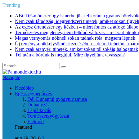
Trending
ABCDE‑módszer: így ismerhetjük fel korán a gyanús bőrelvált
Nem csak fáradtság: idegrendszeri tünetek, amiket sokan figye
Az egész érrendszer egy kézben – miért fontos az átfogó állapo
Természetes megjelenés, nem feltűnő változás – mit várhatunk m
Magas vérnyomás nőknél: sokan tudnak róla, mégsem lépnek
Új remény a pikkelysömör kezelésében – de mit tehetünk már 
Nem csak aranyér: tünetek, amiket sokan túl sokáig halogatnak
Tél után a bőrünk is megújul. Mire figyeljünk tavasszal?
Navigate
Kezdőlap
Egészségmegőrzés
Dél-Dunántúl gyógyturizmusa
Dohányzás
Táplálkozás
Természetgyógyászat
Életmód
Featured
aug 29, 2016
2