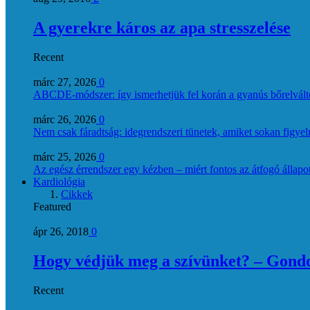
A gyerekre káros az apa stresszelése
Recent
márc 27, 2026
0
ABCDE‑módszer: így ismerhetjük fel korán a gyanús bőrelvált
márc 26, 2026
0
Nem csak fáradtság: idegrendszeri tünetek, amiket sokan figye
márc 25, 2026
0
Az egész érrendszer egy kézben – miért fontos az átfogó állapo
Kardiológia
Cikkek
Featured
ápr 26, 2018
0
Hogy védjük meg a szívünket? – Gondol
Recent