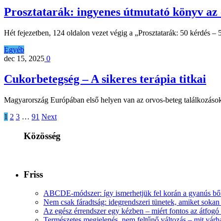
Prosztatarák: ingyenes útmutató könyv az 
Hét fejezetben, 124 oldalon vezet végig a „Prosztatarák: 50 kérdés –
Egyéb
dec 15, 2025
0
Cukorbetegség – A sikeres terápia titkai
Magyarország Európában első helyen van az orvos-beteg találkozások
1
2
3
…
91
Next
Közösség
Friss
ABCDE‑módszer: így ismerhetjük fel korán a gyanús bőr
Nem csak fáradtság: idegrendszeri tünetek, amiket soka
Az egész érrendszer egy kézben – miért fontos az átfogó 
Természetes megjelenés, nem feltűnő változás – mit várha