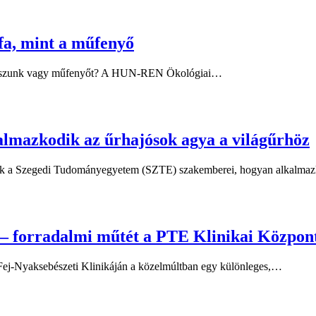
fa, mint a műfenyő
válasszunk vagy műfenyőt? A HUN-REN Ökológiai…
kalmazkodik az űrhajósok agya a világűrhöz
lják a Szegedi Tudományegyetem (SZTE) szakemberei, hogyan alkalm
ny – forradalmi műtét a PTE Klinikai Közpo
Fej-Nyaksebészeti Klinikáján a közelmúltban egy különleges,…