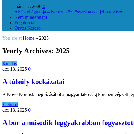
márc 12, 2026
0
Alvás világnapja – Nemzetközi összefogás a jobb alvásért
Nem mindennapi
Fogalomtár
Orvos Kereső
You are at:
Home
»
2025
Yearly Archives:
2025
Kutatás
dec 18, 2025
0
A túlsúly kockázatai
A Novo Nordisk megbízásából a magyar lakosság körében végzett rep
Életmód
dec 18, 2025
0
A bor a második leggyakrabban fogyasztot