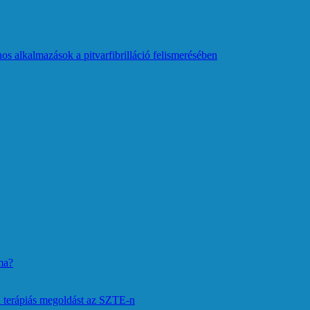
os alkalmazások a pitvarfibrilláció felismerésében
ma?
 terápiás megoldást az SZTE-n