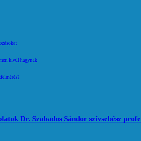
ozásokat
lmen kívül hagynak
tfelmérés?
atok Dr. Szabados Sándor szívsebész profe