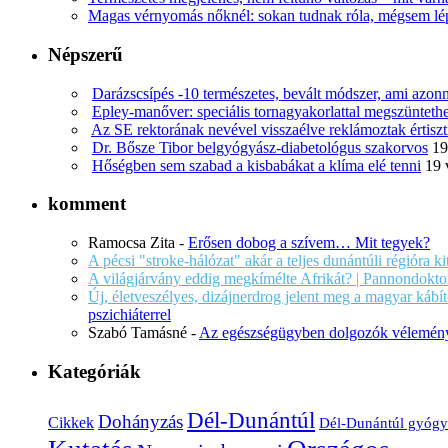
Magas vérnyomás nőknél: sokan tudnak róla, mégsem l
Népszerű
Darázscsípés -10 természetes, bevált módszer, ami azonn
Epley-manőver: speciális tornagyakorlattal megszüntethe
Az SE rektorának nevével visszaélve reklámoztak értiszt
Dr. Bősze Tibor belgyógyász-diabetológus szakorvos
19
Hőségben sem szabad a kisbabákat a klíma elé tenni
19 
komment
Ramocsa Zita
-
Erősen dobog a szívem… Mit tegyek?
A pécsi "stroke-hálózat" akár a teljes dunántúli régióra k
A világjárvány eddig megkímélte Afrikát? | Pannondokto
Új, életveszélyes, dizájnerdrog jelent meg a magyar káb
pszichiáterrel
Szabó Tamásné
-
Az egészségügyben dolgozók vélemény
Kategóriák
Dél-Dunántúl
Dohányzás
Cikkek
Dél-Dunántúl gyógy