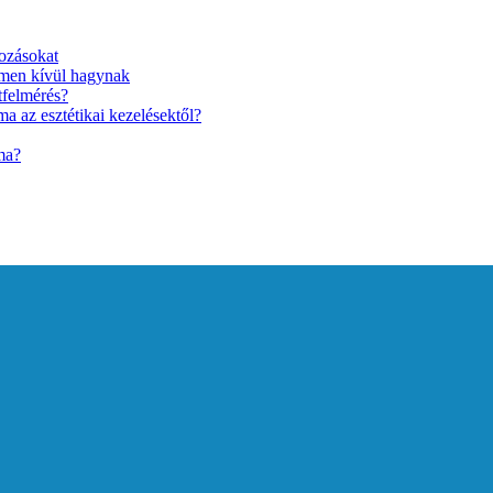
ozásokat
lmen kívül hagynak
tfelmérés?
a az esztétikai kezelésektől?
ma?