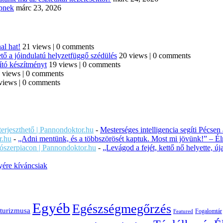
épnek
márc 23, 2026
al hat!
21 views
|
0 comments
tő a jóindulatú helyzetfüggő szédülés
20 views
|
0 comments
ító készítményt
19 views
|
0 comments
 views
|
0 comments
views
|
0 comments
iterjeszthető | Pannondoktor.hu
-
Mesterséges intelligencia segíti Pécsen
r.hu
-
„Adni mentünk, és a többszörösét kaptuk. Most mi jövünk!” – Éln
ítószerpiacon | Pannondoktor.hu
-
„Levágod a fejét, kettő nő helyette, 
ére kíváncsiak
Egyéb
Egészségmegőrzés
turizmusa
Fogalomtár
Featured