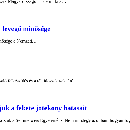
tozik Magyarországon – derült ki a…
 a levegő minősége
 minősége a Nemzeti…
 felkészülés és a téli időszak velejárói…
uk a fekete jótékony hatásait
a, köztük a Semmelweis Egyetemé is. Nem mindegy azonban, hogyan f