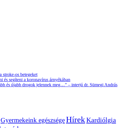
 a stroke-os betegeket
i és segíteni a koronavírus árnyékában
újabb és újabb drogok jelennek meg…” – interjú dr. Sümegi András
Hírek
Gyermekeink egészsége
Kardiólgia