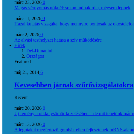
márc 23, 2026
0
Magas vérnyomás nőknél: sokan tudnak róla, mégsem lépnek
márc 11, 2026
0
Hazai kutatás vizsgálta, hogy mennyire pontosak az okostelefon
márc 2, 2026
0
Az alvási testhelyzet hatása a szív működésére
Hírek
Dél-Dunántúl
Országos
Featured
máj 21, 2014
6
Kevesebben járnak szűrővizsgálatokra
Recent
márc 20, 2026
0
Új remény a pikkelysömör kezelésében – de mit tehetünk már 
márc 13, 2026
0
A légutakat megfertőző gombák ellen fejlesztenek mRNS-alapú