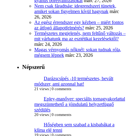
gyanús bőrelváltozásokat
márc 27, 2026
Nem csak fáradtság: idegrendszeri tünetek,
amiket sokan figyelmen kívül hagynak
márc
26, 2026
Az egész érrendszer egy kézben – miért fontos
az átfogó állapotfelmérés?
márc 25, 2026
Természetes megjelenés, nem feltűnő változás –
mit várhatunk ma az esztétikai kezelésektől?
márc 24, 2026
Magas vérnyomás nőknél: sokan tudnak róla,
mégsem lépnek
márc 23, 2026
Népszerű
Darázscsípés -10 természetes, bevált
módszer, ami azonnal hat!
21 views
|
0 comments
Epley-manőver: speciális tornagyakorlattal
megszüntethető a jóindulatú helyzetfüggő
szédülés
20 views
|
0 comments
Hőségben sem szabad a kisbabákat a
klíma elé tenni
19 views
|
0 comments