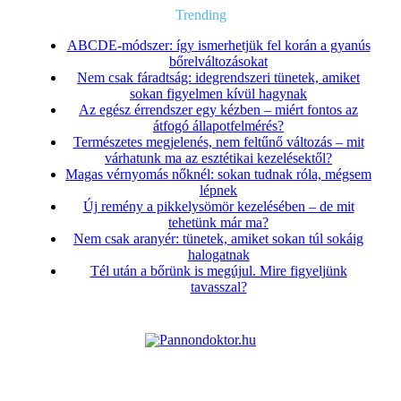
Trending
ABCDE‑módszer: így ismerhetjük fel korán a gyanús
bőrelváltozásokat
Nem csak fáradtság: idegrendszeri tünetek, amiket
sokan figyelmen kívül hagynak
Az egész érrendszer egy kézben – miért fontos az
átfogó állapotfelmérés?
Természetes megjelenés, nem feltűnő változás – mit
várhatunk ma az esztétikai kezelésektől?
Magas vérnyomás nőknél: sokan tudnak róla, mégsem
lépnek
Új remény a pikkelysömör kezelésében – de mit
tehetünk már ma?
Nem csak aranyér: tünetek, amiket sokan túl sokáig
halogatnak
Tél után a bőrünk is megújul. Mire figyeljünk
tavasszal?