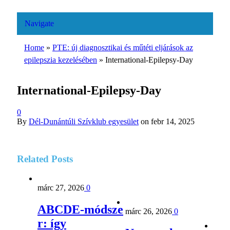
Navigate
Home
»
PTE: új diagnosztikai és műtéti eljárások az
epilepszia kezelésében
»
International-Epilepsy-Day
International-Epilepsy-Day
0
By
Dél-Dunántúli Szívklub egyesület
on
febr 14, 2025
Related
Posts
márc 27, 2026
0
ABCDE‑módsze
márc 26, 2026
0
r: így