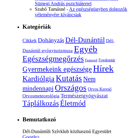
Sümegi András pszichiáterrel
Szabó Tamásné
-
Az egészségügyben dolgozók
véleményére kíváncsiak
Kategóriák
Dél-Dunántúl
Dohányzás
Cikkek
Dél-
Egyéb
Dunántúl gyógyturizmusa
Egészségmegőrzés
Fogalomtár
Featured
Hírek
Gyermekeink egészsége
Kutatás
Kardiólgia
Nem
Országos
mindennapi
Orvos Kereső
Természetgyógyászat
Orvosmeteorológia
Életmód
Táplálkozás
Bemutatkozó
Dél-Dunántúli Szívklub közhasznú Egyesület
Google+