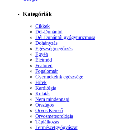
Kategóriák
Cikkek
Dél-Dunántúl
Dél-Dunántúl gyógyturizmusa
Dohányzás
Egészségmegőrzés
Egyéb
Életmód
Featured
Fogalomtár
Gyermekeink egészsége
Hírek
Kardiólgia
Kutatás
Nem mindennapi
Országos
Orvos Kereső
Orvosmeteorológia
Táplálkozás
Természetgyógyászat