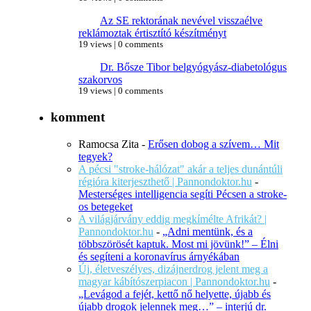
Az SE rektorának nevével visszaélve
reklámoztak értisztító készítményt
19 views
|
0 comments
Dr. Bősze Tibor belgyógyász-diabetológus
szakorvos
19 views
|
0 comments
komment
Ramocsa Zita
-
Erősen dobog a szívem… Mit
tegyek?
A pécsi "stroke-hálózat" akár a teljes dunántúli
régióra kiterjeszthető | Pannondoktor.hu
-
Mesterséges intelligencia segíti Pécsen a stroke-
os betegeket
A világjárvány eddig megkímélte Afrikát? |
Pannondoktor.hu
-
„Adni mentünk, és a
többszörösét kaptuk. Most mi jövünk!” – Élni
és segíteni a koronavírus árnyékában
Új, életveszélyes, dizájnerdrog jelent meg a
magyar kábítószerpiacon | Pannondoktor.hu
-
„Levágod a fejét, kettő nő helyette, újabb és
újabb drogok jelennek meg…” – interjú dr.