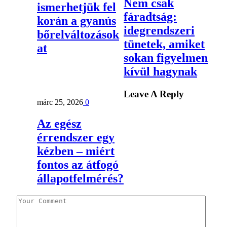
Nem csak
ismerhetjük fel
fáradtság:
korán a gyanús
idegrendszeri
bőrelváltozások
tünetek, amiket
at
sokan figyelmen
kívül hagynak
Leave A Reply
márc 25, 2026
0
Az egész
érrendszer egy
kézben – miért
fontos az átfogó
állapotfelmérés?