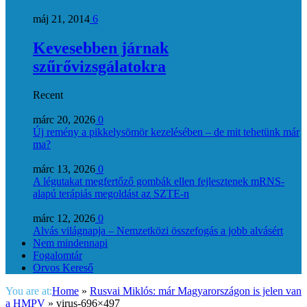
máj 21, 2014
6
Kevesebben járnak
szűrővizsgálatokra
Recent
márc 20, 2026
0
Új remény a pikkelysömör kezelésében – de mit tehetünk már
ma?
márc 13, 2026
0
A légutakat megfertőző gombák ellen fejlesztenek mRNS-
alapú terápiás megoldást az SZTE-n
márc 12, 2026
0
Alvás világnapja – Nemzetközi összefogás a jobb alvásért
Nem mindennapi
Fogalomtár
Orvos Kereső
You are at:
Home
»
Rusvai Miklós: már Magyarországon is jelen van
a HMPV
»
virus-696×497