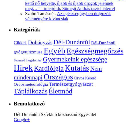
kettő nő helyette, újabb és újabb drogok jelennek
meg…” – interjú dr. Sümegi András pszichiáterrel
Szabó Tamásné
-
Az egészségügyben dolgozók
véleményére kíváncsiak
Kategóriák
Dél-Dunántúl
Dohányzás
Cikkek
Dél-Dunántúl
Egyéb
Egészségmegőrzés
gyógyturizmusa
Gyermekeink egészsége
Fogalomtár
Featured
Hírek
Kutatás
Kardiólgia
Nem
Országos
mindennapi
Orvos Kereső
Természetgyógyászat
Orvosmeteorológia
Életmód
Táplálkozás
Bemutatkozó
Dél-Dunántúli Szívklub közhasznú Egyesület
Google+