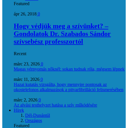
Featured
ápr 26, 2018
0
Hogy védjük meg a szívünket? –
Gondolatok Dr. Szabados Sándor
szívsebész professzortól
Recent
márc 23, 2026
0
Magas vérnyomás nőknél: sokan tudnak róla, mégsem lépnek
márc 11, 2026
0
Hazai kutatás vizsgálta, hogy mennyire pontosak az
okostelefonos alkalmazások a pitvarfibrilláció felismerésében
márc 2, 2026
0
Az alvási testhelyzet hatása a szív működésére
Hírek
Dél-Dunántúl
Országos
Featured