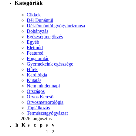
Kategóriák
Cikkek
Dél-Dunántúl
Dél-Dunántúl gyógyturizmusa
Dohányzás
Egészségmegőrzés
Egyéb
Életmód
Featured
Fogalomtár
Gyermekeink egészsége
Hírek
Kardiólgia
Kutatás
Nem mindennapi
Országos
Orvos Kereső
Orvosmeteorológia
Táplálkozás
Természetgyógyászat
2026. augusztus
h
K
s
c
p
s
v
1
2