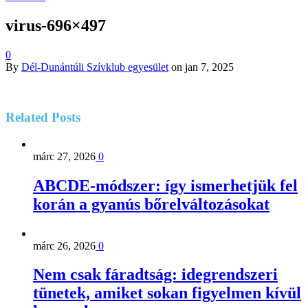
virus-696×497
0
By
Dél-Dunántúli Szívklub egyesület
on
jan 7, 2025
Related
Posts
márc 27, 2026
0
ABCDE‑módszer: így ismerhetjük fel
korán a gyanús bőrelváltozásokat
márc 26, 2026
0
Nem csak fáradtság: idegrendszeri
tünetek, amiket sokan figyelmen kívül