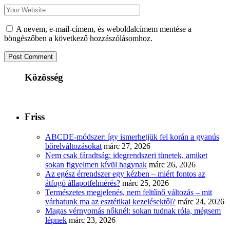
A nevem, e-mail-címem, és weboldalcímem mentése a
böngészőben a következő hozzászólásomhoz.
Közösség
Friss
ABCDE‑módszer: így ismerhetjük fel korán a gyanús
bőrelváltozásokat
márc 27, 2026
Nem csak fáradtság: idegrendszeri tünetek, amiket
sokan figyelmen kívül hagynak
márc 26, 2026
Az egész érrendszer egy kézben – miért fontos az
átfogó állapotfelmérés?
márc 25, 2026
Természetes megjelenés, nem feltűnő változás – mit
várhatunk ma az esztétikai kezelésektől?
márc 24, 2026
Magas vérnyomás nőknél: sokan tudnak róla, mégsem
lépnek
márc 23, 2026