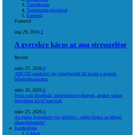
Táplálkozás
Természetgyógyászat
Életmód
Featured
aug 29, 2016
2
A gyerekre káros az apa stresszelése
Recent
márc 27, 2026
0
ABCDE‑módszer: így ismerhetjük fel korán a gyanús
bőrelváltozásokat
márc 26, 2026
0
Nem csak fáradtság: idegrendszeri tünetek, amiket sokan
figyelmen kívül hagynak
márc 25, 2026
0
Az egész érrendszer egy kézben – miért fontos az átfogó
állapotfelmérés?
Kardiológia
Cikkek