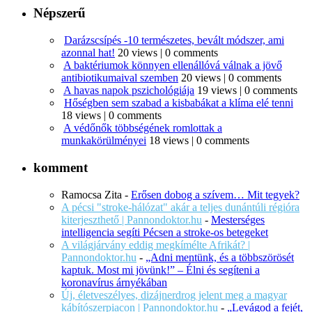
Népszerű
Darázscsípés -10 természetes, bevált módszer, ami
azonnal hat!
20 views
|
0 comments
A baktériumok könnyen ellenállóvá válnak a jövő
antibiotikumaival szemben
20 views
|
0 comments
A havas napok pszichológiája
19 views
|
0 comments
Hőségben sem szabad a kisbabákat a klíma elé tenni
18 views
|
0 comments
A védőnők többségének romlottak a
munkakörülményei
18 views
|
0 comments
komment
Ramocsa Zita
-
Erősen dobog a szívem… Mit tegyek?
A pécsi "stroke-hálózat" akár a teljes dunántúli régióra
kiterjeszthető | Pannondoktor.hu
-
Mesterséges
intelligencia segíti Pécsen a stroke-os betegeket
A világjárvány eddig megkímélte Afrikát? |
Pannondoktor.hu
-
„Adni mentünk, és a többszörösét
kaptuk. Most mi jövünk!” – Élni és segíteni a
koronavírus árnyékában
Új, életveszélyes, dizájnerdrog jelent meg a magyar
kábítószerpiacon | Pannondoktor.hu
-
„Levágod a fejét,