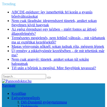
Trending
ABCDE‑módszer: így ismerhetjük fel korán a gyanús
bőrelváltozásokat
Nem csak fáradtság: idegrendszeri tünetek, amiket sokan
figyelmen kívül hagynak
Az egész érrendszer egy kézben – miért fontos az átfogó
állapotfelmérés?
Természetes megjelenés, nem feltűnő változás – mit várhatunk
ma az esztétikai kezelésektől?
Magas vérnyomás nőknél: sokan tudnak róla, mégsem lépnek
Új remény a pikkelysömör kezelésében – de mit tehetünk már
ma?
Nem csak aranyér: tünetek, amiket sokan túl sokáig
halogatnak
Tél után a bőrünk is megújul. Mire figyeljünk tavasszal?
Navigate
Kezdőlap
Egészségmegőrzés
Dél-Dunántúl gyógyturizmusa
Dohányzás