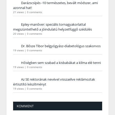
Darázscsípés -10 természetes, bevált módszer, ami
azonnal hat!
21 views
|
0 comments
Epley-manőver: speciális tornagyakorlattal
megszüntethető a jóindulatú helyzetfüggő szédülés
20 views
|
0 comments
Dr. Bősze Tibor belgyógyász-diabetológus szakorvos
19 views
|
0 comments
Hőségben sem szabad a kisbabákat a klíma elé tenni
19 views
|
0 comments
Az SE rektorának nevével visszaélve reklámoztak
értisztító készítményt
19 views
|
0 comments
KOMMENT