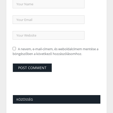
A nevem, e-mail-címem, és weboldalcímem mentése a
böngészőben a következő hozzászólásomhoz.
KÖZÖSSÉG