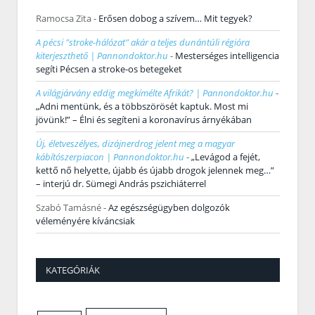
Ramocsa Zita
-
Erősen dobog a szívem… Mit tegyek?
A pécsi "stroke-hálózat" akár a teljes dunántúli régióra
kiterjeszthető | Pannondoktor.hu
-
Mesterséges intelligencia
segíti Pécsen a stroke-os betegeket
A világjárvány eddig megkímélte Afrikát? | Pannondoktor.hu
-
„Adni mentünk, és a többszörösét kaptuk. Most mi
jövünk!” – Élni és segíteni a koronavírus árnyékában
Új, életveszélyes, dizájnerdrog jelent meg a magyar
kábítószerpiacon | Pannondoktor.hu
-
„Levágod a fejét,
kettő nő helyette, újabb és újabb drogok jelennek meg…”
– interjú dr. Sümegi András pszichiáterrel
Szabó Tamásné
-
Az egészségügyben dolgozók
véleményére kíváncsiak
KATEGÓRIÁK