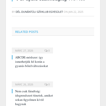
BY
DÉL-DUNÁNTÚLI SZÍVKLUB EGYESÜLET
ON
JAN 22, 2025
RELATED
POSTS
MÁRC 27, 2026
0
ABCDE‑módszer: így
ismerhetjük fel korán a
gyanús bőrelváltozásokat
MÁRC 26, 2026
0
Nem csak fáradtság:
idegrendszeri tünetek, amiket
sokan figyelmen kívül
hagynak