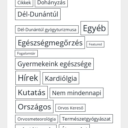
Dohányzás
Cikkek
Dél-Dunántúl
Egyéb
Dél-Dunántúl gyógyturizmusa
Egészségmegőrzés
Featured
Fogalomtár
Gyermekeink egészsége
Hírek
Kardiólgia
Kutatás
Nem mindennapi
Országos
Orvos Kereső
Természetgyógyászat
Orvosmeteorológia