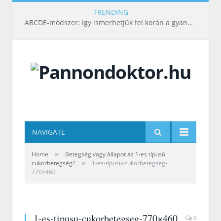
TRENDING
ABCDE‑módszer: így ismerhetjük fel korán a gyanús bőrelváltozásokat
NAVIGATE
»
Home
Betegség vagy állapot az 1-es típusú
»
cukorbetegség?
1-es-tipusu-cukorbetegseg-
770×460
1-es-tipusu-cukorbetegseg-770×460
0