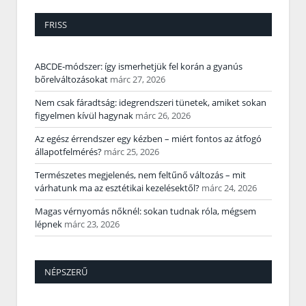
FRISS
ABCDE‑módszer: így ismerhetjük fel korán a gyanús
bőrelváltozásokat
márc 27, 2026
Nem csak fáradtság: idegrendszeri tünetek, amiket sokan
figyelmen kívül hagynak
márc 26, 2026
Az egész érrendszer egy kézben – miért fontos az átfogó
állapotfelmérés?
márc 25, 2026
Természetes megjelenés, nem feltűnő változás – mit
várhatunk ma az esztétikai kezelésektől?
márc 24, 2026
Magas vérnyomás nőknél: sokan tudnak róla, mégsem
lépnek
márc 23, 2026
NÉPSZERŰ