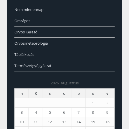
Nem mindennapi
Országos
Orvos Kereső
Orvosmeteorológia
Táplálkozás
Természetgyógyászat
2026. augusztus
h
K
s
c
p
s
v
1
2
3
4
5
6
7
8
9
10
11
12
13
14
15
16