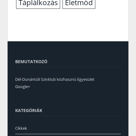
Életmód
Táplálkozás
BEMUTATKOZÓ
Dél-Dunántúli Szívklub közhasznú Egyesület
Google+
KATEGÓRIÁK
Cikkek