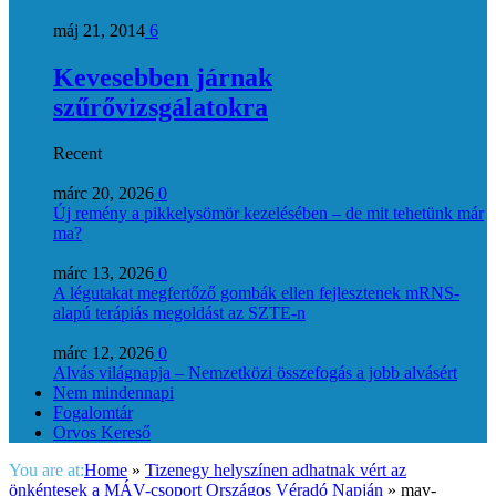
máj 21, 2014
6
Kevesebben járnak
szűrővizsgálatokra
Recent
márc 20, 2026
0
Új remény a pikkelysömör kezelésében – de mit tehetünk már
ma?
márc 13, 2026
0
A légutakat megfertőző gombák ellen fejlesztenek mRNS-
alapú terápiás megoldást az SZTE-n
márc 12, 2026
0
Alvás világnapja – Nemzetközi összefogás a jobb alvásért
Nem mindennapi
Fogalomtár
Orvos Kereső
You are at:
Home
»
Tizenegy helyszínen adhatnak vért az
önkéntesek a MÁV-csoport Országos Véradó Napján
»
mav-