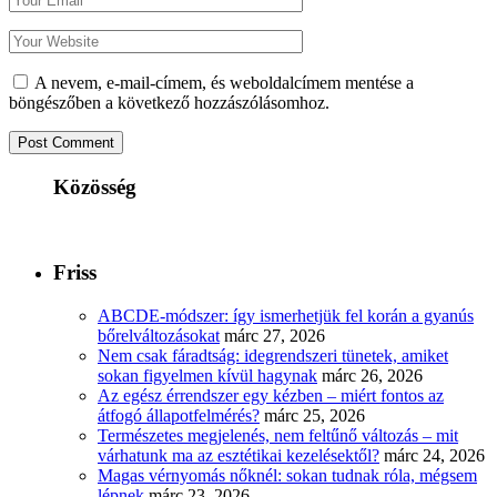
A nevem, e-mail-címem, és weboldalcímem mentése a
böngészőben a következő hozzászólásomhoz.
Közösség
Friss
ABCDE‑módszer: így ismerhetjük fel korán a gyanús
bőrelváltozásokat
márc 27, 2026
Nem csak fáradtság: idegrendszeri tünetek, amiket
sokan figyelmen kívül hagynak
márc 26, 2026
Az egész érrendszer egy kézben – miért fontos az
átfogó állapotfelmérés?
márc 25, 2026
Természetes megjelenés, nem feltűnő változás – mit
várhatunk ma az esztétikai kezelésektől?
márc 24, 2026
Magas vérnyomás nőknél: sokan tudnak róla, mégsem
lépnek
márc 23, 2026