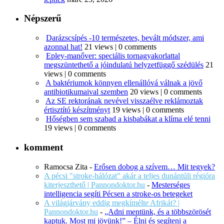
Népszerű
Darázscsípés -10 természetes, bevált módszer, ami
azonnal hat!
21 views
|
0 comments
Epley-manőver: speciális tornagyakorlattal
megszüntethető a jóindulatú helyzetfüggő szédülés
21
views
|
0 comments
A baktériumok könnyen ellenállóvá válnak a jövő
antibiotikumaival szemben
20 views
|
0 comments
Az SE rektorának nevével visszaélve reklámoztak
értisztító készítményt
19 views
|
0 comments
Hőségben sem szabad a kisbabákat a klíma elé tenni
19 views
|
0 comments
komment
Ramocsa Zita
-
Erősen dobog a szívem… Mit tegyek?
A pécsi "stroke-hálózat" akár a teljes dunántúli régióra
kiterjeszthető | Pannondoktor.hu
-
Mesterséges
intelligencia segíti Pécsen a stroke-os betegeket
A világjárvány eddig megkímélte Afrikát? |
Pannondoktor.hu
-
„Adni mentünk, és a többszörösét
kaptuk. Most mi jövünk!” – Élni és segíteni a