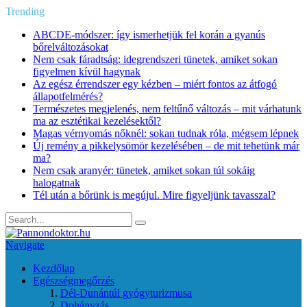
Trending
ABCDE‑módszer: így ismerhetjük fel korán a gyanús
bőrelváltozásokat
Nem csak fáradtság: idegrendszeri tünetek, amiket sokan
figyelmen kívül hagynak
Az egész érrendszer egy kézben – miért fontos az átfogó
állapotfelmérés?
Természetes megjelenés, nem feltűnő változás – mit várhatunk
ma az esztétikai kezelésektől?
Magas vérnyomás nőknél: sokan tudnak róla, mégsem lépnek
Új remény a pikkelysömör kezelésében – de mit tehetünk már
ma?
Nem csak aranyér: tünetek, amiket sokan túl sokáig
halogatnak
Tél után a bőrünk is megújul. Mire figyeljünk tavasszal?
Navigate
Kezdőlap
Egészségmegőrzés
Dél-Dunántúl gyógyturizmusa
Dohányzás