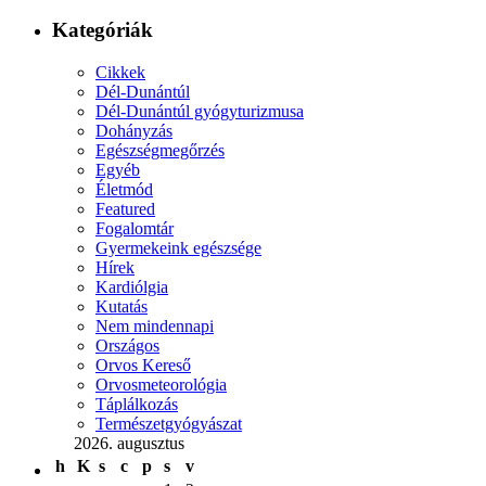
Kategóriák
Cikkek
Dél-Dunántúl
Dél-Dunántúl gyógyturizmusa
Dohányzás
Egészségmegőrzés
Egyéb
Életmód
Featured
Fogalomtár
Gyermekeink egészsége
Hírek
Kardiólgia
Kutatás
Nem mindennapi
Országos
Orvos Kereső
Orvosmeteorológia
Táplálkozás
Természetgyógyászat
2026. augusztus
h
K
s
c
p
s
v