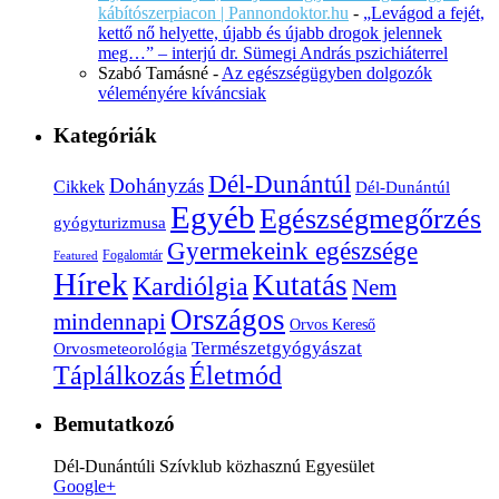
kábítószerpiacon | Pannondoktor.hu
-
„Levágod a fejét,
kettő nő helyette, újabb és újabb drogok jelennek
meg…” – interjú dr. Sümegi András pszichiáterrel
Szabó Tamásné
-
Az egészségügyben dolgozók
véleményére kíváncsiak
Kategóriák
Dél-Dunántúl
Dohányzás
Cikkek
Dél-Dunántúl
Egyéb
Egészségmegőrzés
gyógyturizmusa
Gyermekeink egészsége
Fogalomtár
Featured
Hírek
Kutatás
Kardiólgia
Nem
Országos
mindennapi
Orvos Kereső
Természetgyógyászat
Orvosmeteorológia
Életmód
Táplálkozás
Bemutatkozó
Dél-Dunántúli Szívklub közhasznú Egyesület
Google+