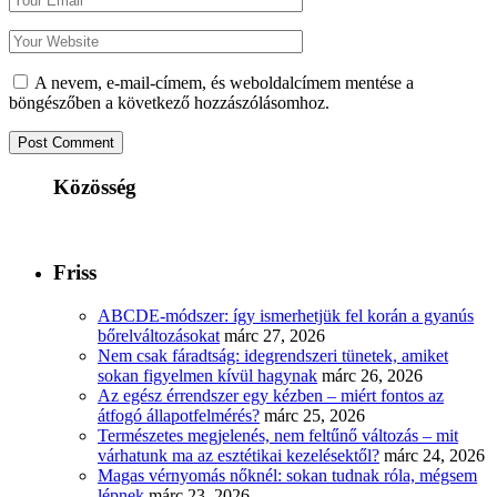
A nevem, e-mail-címem, és weboldalcímem mentése a
böngészőben a következő hozzászólásomhoz.
Közösség
Friss
ABCDE‑módszer: így ismerhetjük fel korán a gyanús
bőrelváltozásokat
márc 27, 2026
Nem csak fáradtság: idegrendszeri tünetek, amiket
sokan figyelmen kívül hagynak
márc 26, 2026
Az egész érrendszer egy kézben – miért fontos az
átfogó állapotfelmérés?
márc 25, 2026
Természetes megjelenés, nem feltűnő változás – mit
várhatunk ma az esztétikai kezelésektől?
márc 24, 2026
Magas vérnyomás nőknél: sokan tudnak róla, mégsem
lépnek
márc 23, 2026