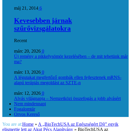
máj 21, 2014
6
Kevesebben járnak
szűrővizsgálatokra
Recent
márc 20, 2026
0
Új remény a pikkelysömör kezelésében – de mit tehetünk már
ma?
márc 13, 2026
0
A légutakat megfertőző gombák ellen fejlesztenek mRNS-
alapú terápiás megoldást az SZTE-n
márc 12, 2026
0
Alvás világnapja – Nemzetközi összefogás a jobb alvásért
Nem mindennapi
Fogalomtár
Orvos Kereső
You are at:
Home
»
A „BioTechUSA az Egészségért Díj” egyik
elismertje lett az Akut Pécs Alapítvány
»
BioTechUSA az