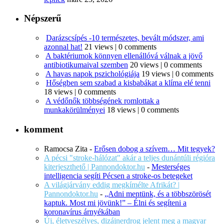
Népszerű
Darázscsípés -10 természetes, bevált módszer, ami
azonnal hat!
21 views
|
0 comments
A baktériumok könnyen ellenállóvá válnak a jövő
antibiotikumaival szemben
20 views
|
0 comments
A havas napok pszichológiája
19 views
|
0 comments
Hőségben sem szabad a kisbabákat a klíma elé tenni
18 views
|
0 comments
A védőnők többségének romlottak a
munkakörülményei
18 views
|
0 comments
komment
Ramocsa Zita
-
Erősen dobog a szívem… Mit tegyek?
A pécsi "stroke-hálózat" akár a teljes dunántúli régióra
kiterjeszthető | Pannondoktor.hu
-
Mesterséges
intelligencia segíti Pécsen a stroke-os betegeket
A világjárvány eddig megkímélte Afrikát? |
Pannondoktor.hu
-
„Adni mentünk, és a többszörösét
kaptuk. Most mi jövünk!” – Élni és segíteni a
koronavírus árnyékában
Új, életveszélyes, dizájnerdrog jelent meg a magyar