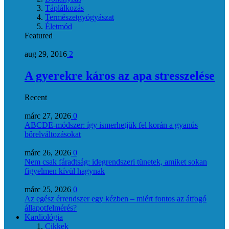
Táplálkozás
Természetgyógyászat
Életmód
Featured
aug 29, 2016
2
A gyerekre káros az apa stresszelése
Recent
márc 27, 2026
0
ABCDE‑módszer: így ismerhetjük fel korán a gyanús
bőrelváltozásokat
márc 26, 2026
0
Nem csak fáradtság: idegrendszeri tünetek, amiket sokan
figyelmen kívül hagynak
márc 25, 2026
0
Az egész érrendszer egy kézben – miért fontos az átfogó
állapotfelmérés?
Kardiológia
Cikkek