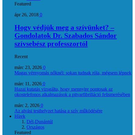
Featured
ápr 26, 2018
0
Hogy védjük meg a szívünket? –
Gondolatok Dr. Szabados Sándor
szívsebész professzortól
Recent
márc 23, 2026
0
Magas vérnyomás nőknél: sokan tudnak róla, mégsem lépnek
márc 11, 2026
0
Hazai kutatás vizsgálta, hogy mennyire pontosak az
okostelefonos alkalmazások a pitvarfibrilláció felismerésében
márc 2, 2026
0
Az alvási testhelyzet hatása a szív működésére
Hírek
Dél-Dunántúl
Országos
Featured