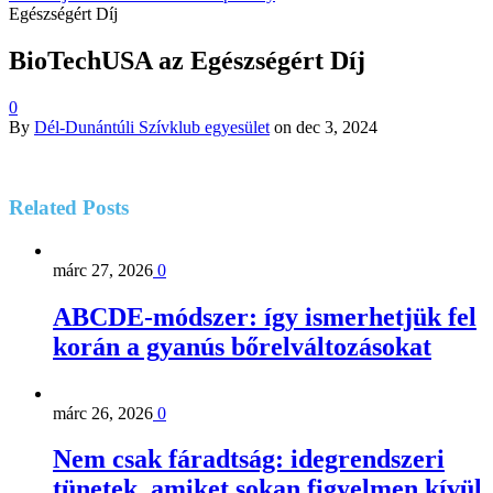
Egészségért Díj
BioTechUSA az Egészségért Díj
0
By
Dél-Dunántúli Szívklub egyesület
on
dec 3, 2024
Related
Posts
márc 27, 2026
0
ABCDE‑módszer: így ismerhetjük fel
korán a gyanús bőrelváltozásokat
márc 26, 2026
0
Nem csak fáradtság: idegrendszeri
tünetek, amiket sokan figyelmen kívül