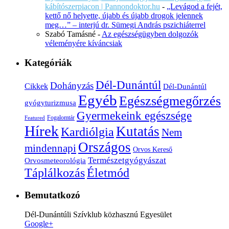
kábítószerpiacon | Pannondoktor.hu
-
„Levágod a fejét,
kettő nő helyette, újabb és újabb drogok jelennek
meg…” – interjú dr. Sümegi András pszichiáterrel
Szabó Tamásné
-
Az egészségügyben dolgozók
véleményére kíváncsiak
Kategóriák
Dél-Dunántúl
Dohányzás
Cikkek
Dél-Dunántúl
Egyéb
Egészségmegőrzés
gyógyturizmusa
Gyermekeink egészsége
Fogalomtár
Featured
Hírek
Kutatás
Kardiólgia
Nem
Országos
mindennapi
Orvos Kereső
Természetgyógyászat
Orvosmeteorológia
Életmód
Táplálkozás
Bemutatkozó
Dél-Dunántúli Szívklub közhasznú Egyesület
Google+