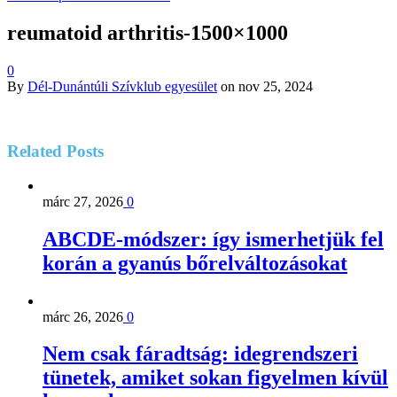
reumatoid arthritis-1500×1000
0
By
Dél-Dunántúli Szívklub egyesület
on
nov 25, 2024
Related
Posts
márc 27, 2026
0
ABCDE‑módszer: így ismerhetjük fel
korán a gyanús bőrelváltozásokat
márc 26, 2026
0
Nem csak fáradtság: idegrendszeri
tünetek, amiket sokan figyelmen kívül