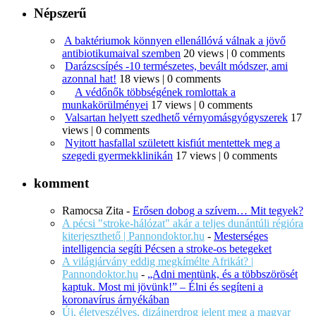
Népszerű
A baktériumok könnyen ellenállóvá válnak a jövő
antibiotikumaival szemben
20 views
|
0 comments
Darázscsípés -10 természetes, bevált módszer, ami
azonnal hat!
18 views
|
0 comments
A védőnők többségének romlottak a
munkakörülményei
17 views
|
0 comments
Valsartan helyett szedhető vérnyomásgyógyszerek
17
views
|
0 comments
Nyitott hasfallal született kisfiút mentettek meg a
szegedi gyermekklinikán
17 views
|
0 comments
komment
Ramocsa Zita
-
Erősen dobog a szívem… Mit tegyek?
A pécsi "stroke-hálózat" akár a teljes dunántúli régióra
kiterjeszthető | Pannondoktor.hu
-
Mesterséges
intelligencia segíti Pécsen a stroke-os betegeket
A világjárvány eddig megkímélte Afrikát? |
Pannondoktor.hu
-
„Adni mentünk, és a többszörösét
kaptuk. Most mi jövünk!” – Élni és segíteni a
koronavírus árnyékában
Új, életveszélyes, dizájnerdrog jelent meg a magyar