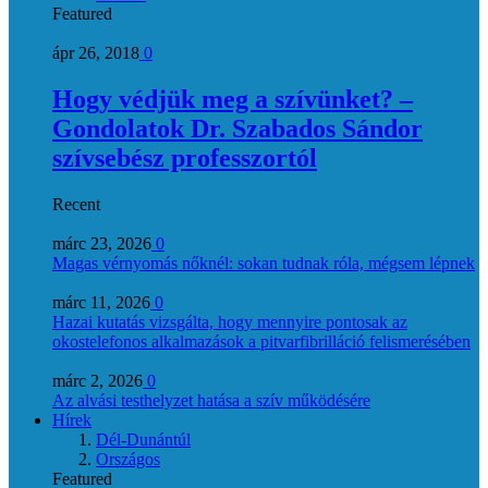
Featured
ápr 26, 2018
0
Hogy védjük meg a szívünket? –
Gondolatok Dr. Szabados Sándor
szívsebész professzortól
Recent
márc 23, 2026
0
Magas vérnyomás nőknél: sokan tudnak róla, mégsem lépnek
márc 11, 2026
0
Hazai kutatás vizsgálta, hogy mennyire pontosak az
okostelefonos alkalmazások a pitvarfibrilláció felismerésében
márc 2, 2026
0
Az alvási testhelyzet hatása a szív működésére
Hírek
Dél-Dunántúl
Országos
Featured