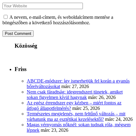
A nevem, e-mail-címem, és weboldalcímem mentése a
böngészőben a következő hozzászólásomhoz.
Közösség
Friss
ABCDE‑módszer: így ismerhetjük fel korán a gyanús
bőrelváltozásokat
márc 27, 2026
Nem csak fáradtság: idegrendszeri tünetek, amiket
sokan figyelmen kívül hagynak
márc 26, 2026
Az egész érrendszer egy kézben – miért fontos az
átfogó állapotfelmérés?
márc 25, 2026
Természetes megjelenés, nem feltűnő változás – mit
várhatunk ma az esztétikai kezelésektől?
márc 24, 2026
Magas vérnyomás nőknél: sokan tudnak róla, mégsem
lépnek
márc 23, 2026