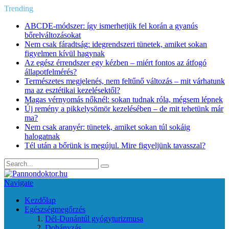
Trending
ABCDE‑módszer: így ismerhetjük fel korán a gyanús
bőrelváltozásokat
Nem csak fáradtság: idegrendszeri tünetek, amiket sokan
figyelmen kívül hagynak
Az egész érrendszer egy kézben – miért fontos az átfogó
állapotfelmérés?
Természetes megjelenés, nem feltűnő változás – mit várhatunk
ma az esztétikai kezelésektől?
Magas vérnyomás nőknél: sokan tudnak róla, mégsem lépnek
Új remény a pikkelysömör kezelésében – de mit tehetünk már
ma?
Nem csak aranyér: tünetek, amiket sokan túl sokáig
halogatnak
Tél után a bőrünk is megújul. Mire figyeljünk tavasszal?
Navigate
Kezdőlap
Egészségmegőrzés
Dél-Dunántúl gyógyturizmusa
Dohányzás