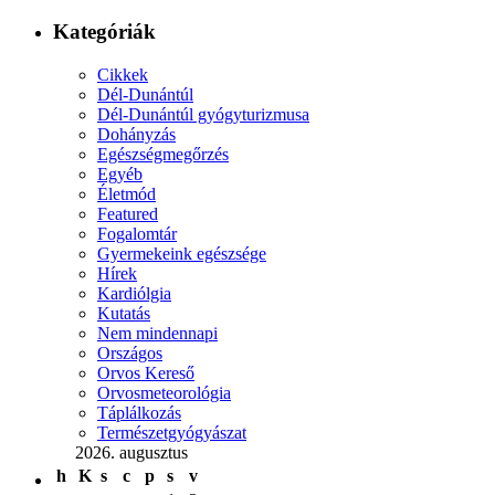
Kategóriák
Cikkek
Dél-Dunántúl
Dél-Dunántúl gyógyturizmusa
Dohányzás
Egészségmegőrzés
Egyéb
Életmód
Featured
Fogalomtár
Gyermekeink egészsége
Hírek
Kardiólgia
Kutatás
Nem mindennapi
Országos
Orvos Kereső
Orvosmeteorológia
Táplálkozás
Természetgyógyászat
2026. augusztus
h
K
s
c
p
s
v