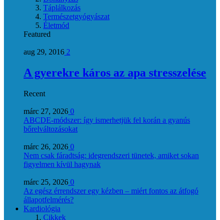
Táplálkozás
Természetgyógyászat
Életmód
Featured
aug 29, 2016
2
A gyerekre káros az apa stresszelése
Recent
márc 27, 2026
0
ABCDE‑módszer: így ismerhetjük fel korán a gyanús
bőrelváltozásokat
márc 26, 2026
0
Nem csak fáradtság: idegrendszeri tünetek, amiket sokan
figyelmen kívül hagynak
márc 25, 2026
0
Az egész érrendszer egy kézben – miért fontos az átfogó
állapotfelmérés?
Kardiológia
Cikkek