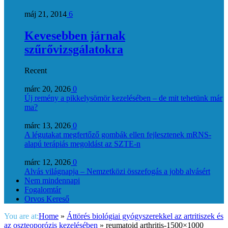
máj 21, 2014
6
Kevesebben járnak
szűrővizsgálatokra
Recent
márc 20, 2026
0
Új remény a pikkelysömör kezelésében – de mit tehetünk már
ma?
márc 13, 2026
0
A légutakat megfertőző gombák ellen fejlesztenek mRNS-
alapú terápiás megoldást az SZTE-n
márc 12, 2026
0
Alvás világnapja – Nemzetközi összefogás a jobb alvásért
Nem mindennapi
Fogalomtár
Orvos Kereső
You are at:
Home
»
Áttörés biológiai gyógyszerekkel az artritiszek és
az oszteoporózis kezelésében
»
reumatoid arthritis-1500×1000