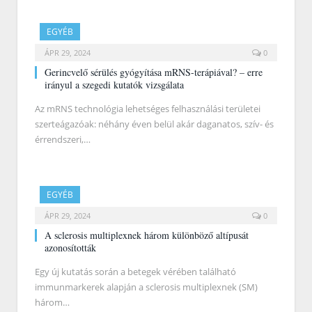
EGYÉB
ÁPR 29, 2024
0
Gerincvelő sérülés gyógyítása mRNS-terápiával? – erre
irányul a szegedi kutatók vizsgálata
Az mRNS technológia lehetséges felhasználási területei
szerteágazóak: néhány éven belül akár daganatos, szív- és
érrendszeri,…
EGYÉB
ÁPR 29, 2024
0
A sclerosis multiplexnek három különböző altípusát
azonosították
Egy új kutatás során a betegek vérében található
immunmarkerek alapján a sclerosis multiplexnek (SM)
három…