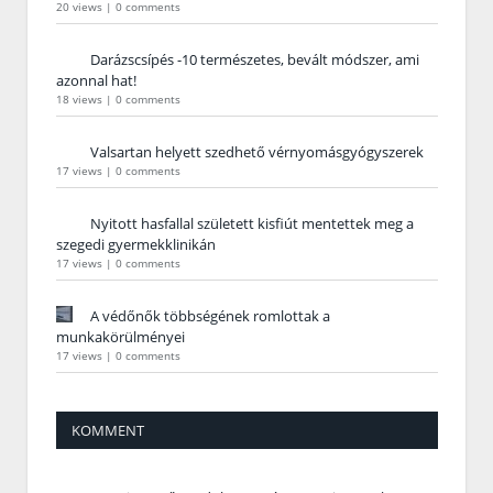
20 views
|
0 comments
Darázscsípés -10 természetes, bevált módszer, ami
azonnal hat!
18 views
|
0 comments
Valsartan helyett szedhető vérnyomásgyógyszerek
17 views
|
0 comments
Nyitott hasfallal született kisfiút mentettek meg a
szegedi gyermekklinikán
17 views
|
0 comments
A védőnők többségének romlottak a
munkakörülményei
17 views
|
0 comments
KOMMENT