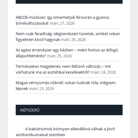
ABCDE‑módszer: így ismerhetjük fel korán a gyanús
bőrelváltozásokat
márc 27, 2026
Nem csak fáradtság: idegrendszeri tünetek, amiket sokan
figyelmen kívül hagynak
márc 26, 2026
Az egész érrendszer egy kézben – miért fontos az átfogó
állapotfelmérés?
márc 25, 2026
Természetes megjelenés, nem feltűnő változás – mit
várhatunk ma az esztétikai kezelésektől?
márc 24, 2026
Magas vérnyomás nőknél: sokan tudnak róla, mégsem
lépnek
márc 23, 2026
NÉPSZERŰ
A baktériumok könnyen ellenállóvá válnak a jövő
antibiotikumaival szemben