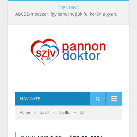
TRENDING
ABCDE‑módszer: így ismerhetjük fel korán a gyanús bőrelváltozásokat
NAVIGATE
»
»
»
Home
2024
április
29