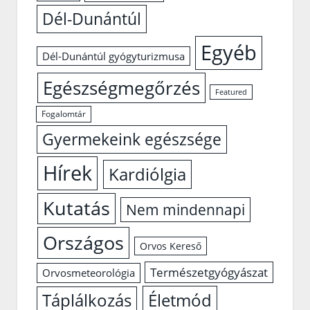
Dél-Dunántúl
Egyéb
Dél-Dunántúl gyógyturizmusa
Egészségmegőrzés
Featured
Fogalomtár
Gyermekeink egészsége
Hírek
Kardiólgia
Kutatás
Nem mindennapi
Országos
Orvos Kereső
Természetgyógyászat
Orvosmeteorológia
Életmód
Táplálkozás