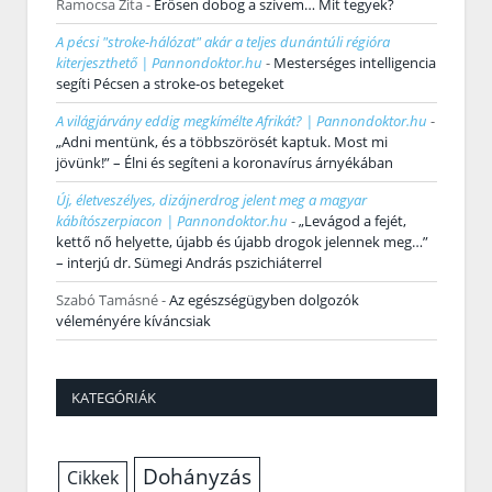
Ramocsa Zita
-
Erősen dobog a szívem… Mit tegyek?
A pécsi "stroke-hálózat" akár a teljes dunántúli régióra
kiterjeszthető | Pannondoktor.hu
-
Mesterséges intelligencia
segíti Pécsen a stroke-os betegeket
A világjárvány eddig megkímélte Afrikát? | Pannondoktor.hu
-
„Adni mentünk, és a többszörösét kaptuk. Most mi
jövünk!” – Élni és segíteni a koronavírus árnyékában
Új, életveszélyes, dizájnerdrog jelent meg a magyar
kábítószerpiacon | Pannondoktor.hu
-
„Levágod a fejét,
kettő nő helyette, újabb és újabb drogok jelennek meg…”
– interjú dr. Sümegi András pszichiáterrel
Szabó Tamásné
-
Az egészségügyben dolgozók
véleményére kíváncsiak
KATEGÓRIÁK
Dohányzás
Cikkek