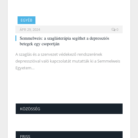
EGYÉB
ÁPR 29, 2024
0
Semmelweis: a szaglásterápia segíthet a depressziós
betegek egy csoportján
A szaglás és a szervezet védekező rendszerének
depresszióval való kapcsolatát mutatták ki a Semmelweis
Egyetem…
KÖZÖSSÉG
FRISS