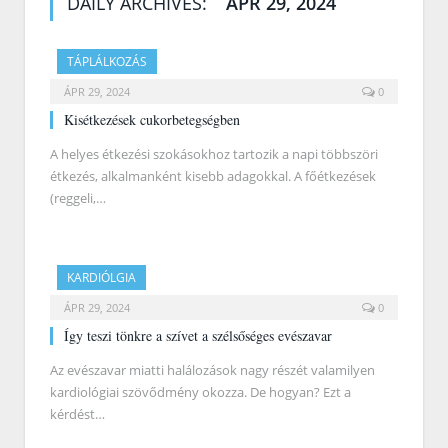
DAILY ARCHIVES:
ÁPR 29, 2024
TÁPLÁLKOZÁS
ÁPR 29, 2024
0
Kisétkezések cukorbetegségben
A helyes étkezési szokásokhoz tartozik a napi többszöri
étkezés, alkalmanként kisebb adagokkal. A főétkezések
(reggeli,…
KARDIÓLGIA
ÁPR 29, 2024
0
Így teszi tönkre a szívet a szélsőséges evészavar
Az evészavar miatti halálozások nagy részét valamilyen
kardiológiai szövődmény okozza. De hogyan? Ezt a
kérdést…