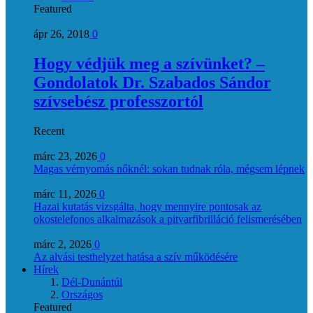
Featured
ápr 26, 2018
0
Hogy védjük meg a szívünket? –
Gondolatok Dr. Szabados Sándor
szívsebész professzortól
Recent
márc 23, 2026
0
Magas vérnyomás nőknél: sokan tudnak róla, mégsem lépnek
márc 11, 2026
0
Hazai kutatás vizsgálta, hogy mennyire pontosak az
okostelefonos alkalmazások a pitvarfibrilláció felismerésében
márc 2, 2026
0
Az alvási testhelyzet hatása a szív működésére
Hírek
Dél-Dunántúl
Országos
Featured