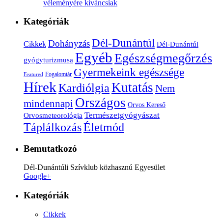
véleményére kíváncsiak
Kategóriák
Dél-Dunántúl
Dohányzás
Cikkek
Dél-Dunántúl
Egyéb
Egészségmegőrzés
gyógyturizmusa
Gyermekeink egészsége
Fogalomtár
Featured
Hírek
Kutatás
Kardiólgia
Nem
Országos
mindennapi
Orvos Kereső
Természetgyógyászat
Orvosmeteorológia
Életmód
Táplálkozás
Bemutatkozó
Dél-Dunántúli Szívklub közhasznú Egyesület
Google+
Kategóriák
Cikkek