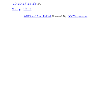
25
26
27
28
29
30
« aug
okt »
WP2Social Auto Publish
Powered By :
XYZScripts.com