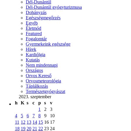
Dél-Dunántúl
Dél-Dunántúl gyógyturizmusa
Dohányzás
Egészségmegőrzés
Egyéb
Életmód
Featured
Fogalomtár
Gyermekeink egészsége
Hírek
Kardiólgia
Kutatás
Nem mindennapi
Országos
Orvos Kereső
Orvosmeteorológia
Táplálkozás
Természetgyógyászat
2023. szeptember
h
K
s
c
p
s
v
1
2
3
4
5
6
7
8
9
10
11
12
13
14
15
16
17
18
19
20
21
22
23
24