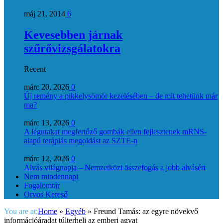
máj 21, 2014
6
Kevesebben járnak
szűrővizsgálatokra
Recent
márc 20, 2026
0
Új remény a pikkelysömör kezelésében – de mit tehetünk már
ma?
márc 13, 2026
0
A légutakat megfertőző gombák ellen fejlesztenek mRNS-
alapú terápiás megoldást az SZTE-n
márc 12, 2026
0
Alvás világnapja – Nemzetközi összefogás a jobb alvásért
Nem mindennapi
Fogalomtár
Orvos Kereső
You are at:
Home
»
Egyéb
»
Freund Tamás: az egyre növekvő
információáradat túlterheli az emberi agyat