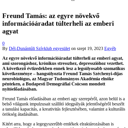
Freund Tamás: az egyre növekvő
információáradat túlterheli az emberi
agyat
0
By
Dél-Dunántúli Szívklub egyesület
on
szept 19, 2023
Egyéb
Az egyre növekvő információáradat túlterheli az emberi agyat,
ami szorongáshoz, krónikus stresszhez, depresszióhoz vezethet.
A következő évtizedekben ennek lesz a legsúlyosabb szomatikus
következménye – hangsúlyozta Freund Tamás Széchenyi-díjas
neurobiológus, az Magyar Tudományos Akadémia elnöke
pénteken, a Budapesti Demográfiai Csúcson mondott
nyitóelőadásában.
Freund Tamás előadásában az emberi agy szerepéről, azon belül is a
belső világunk impulzusait szállító idegpályák jelentőségéről beszélt
a tanulási kapacitás, a kreativitás fejlesztésében, valamint a kulturális
örökség átadásában.
Kitért arra, hogy a legegyszerűbb emlékek elraktározásában is