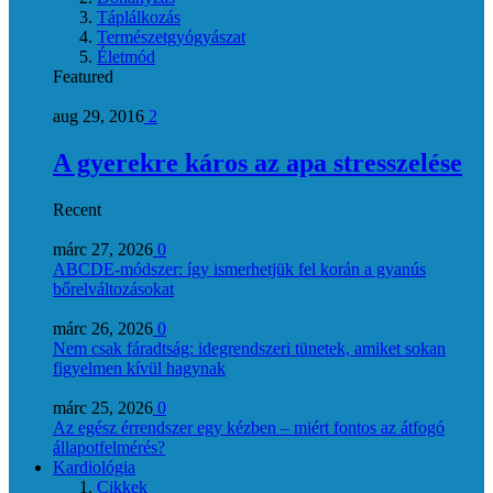
Táplálkozás
Természetgyógyászat
Életmód
Featured
aug 29, 2016
2
A gyerekre káros az apa stresszelése
Recent
márc 27, 2026
0
ABCDE‑módszer: így ismerhetjük fel korán a gyanús
bőrelváltozásokat
márc 26, 2026
0
Nem csak fáradtság: idegrendszeri tünetek, amiket sokan
figyelmen kívül hagynak
márc 25, 2026
0
Az egész érrendszer egy kézben – miért fontos az átfogó
állapotfelmérés?
Kardiológia
Cikkek