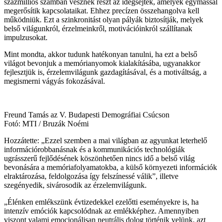
százmilliós számban vesznek részt az idegsejtek, amelyek egymással
megerősítik kapcsolataikat. Ehhez precízen összehangolva kell
működniük. Ezt a szinkronitást olyan pályák biztosítják, melyek
belső világunkról, érzelmeinkről, motivációinkról szállítanak
impulzusokat.
Mint mondta, akkor tudunk hatékonyan tanulni, ha ezt a belső
világot bevonjuk a memórianyomok kialakításába, ugyanakkor
fejlesztjük is, érzelemvilágunk gazdagításával, és a motiváltság, a
megismerni vágyás fokozásával.
Freund Tamás az V. Budapesti Demográfiai Csúcson
Fotó: MTI / Bruzák Noémi
Hozzátette: „Ezzel szemben a mai világban az agyunkat leterhelő
információrobbanásnak és a kommunikációs technológiák
ugrásszerű fejlődésének köszönhetően nincs idő a belső világ
bevonására a memóriafolyamatokba, a külső környezeti információk
elraktározása, feldolgozása így felszínessé válik”, illetve
szegényedik, sivárosodik az érzelemvilágunk.
„Élénken emlékszünk évtizedekkel ezelőtti eseményekre is, ha
intenzív emóciók kapcsolódnak az emlékképhez. Amennyiben
viszont valami emocionálisan neutrális dolog történik velünk, azt