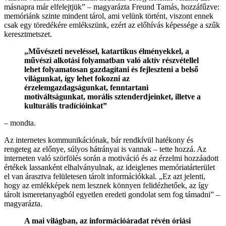
másnapra már elfelejtjük” – magyarázta Freund Tamás, hozzáfűzve:
memóriánk szinte mindent tárol, ami velünk történt, viszont ennek
csak egy töredékére emlékszünk, ezért az előhívás képessége a szűk
keresztmetszet.
„Művészeti neveléssel, katartikus élményekkel, a
művészi alkotási folyamatban való aktív részvétellel
lehet folyamatosan gazdagítani és fejleszteni a belső
világunkat, így lehet fokozni az
érzelemgazdagságunkat, fenntartani
motiváltságunkat, morális sztenderdjeinket, illetve a
kulturális tradícióinkat”
– mondta.
Az internetes kommunikációnak, bár rendkívül hatékony és
rengeteg az előnye, súlyos hátrányai is vannak – tette hozzá. Az
interneten való szörfölés során a motiváció és az érzelmi hozzáadott
értékek lassanként elhalványulnak, az ideiglenes memóriatárterület
el van árasztva felületesen tárolt információkkal. „Ez azt jelenti,
hogy az emlékképek nem lesznek könnyen felidézhetőek, az így
tárolt ismeretanyagból egyetlen eredeti gondolat sem fog támadni” –
magyarázta.
A mai világban, az információáradat révén óriási