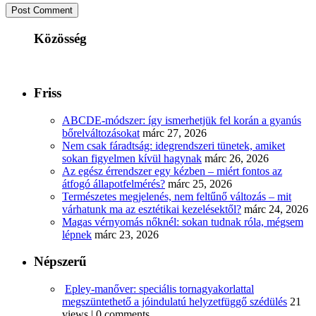
Közösség
Friss
ABCDE‑módszer: így ismerhetjük fel korán a gyanús
bőrelváltozásokat
márc 27, 2026
Nem csak fáradtság: idegrendszeri tünetek, amiket
sokan figyelmen kívül hagynak
márc 26, 2026
Az egész érrendszer egy kézben – miért fontos az
átfogó állapotfelmérés?
márc 25, 2026
Természetes megjelenés, nem feltűnő változás – mit
várhatunk ma az esztétikai kezelésektől?
márc 24, 2026
Magas vérnyomás nőknél: sokan tudnak róla, mégsem
lépnek
márc 23, 2026
Népszerű
Epley-manőver: speciális tornagyakorlattal
megszüntethető a jóindulatú helyzetfüggő szédülés
21
views
|
0 comments