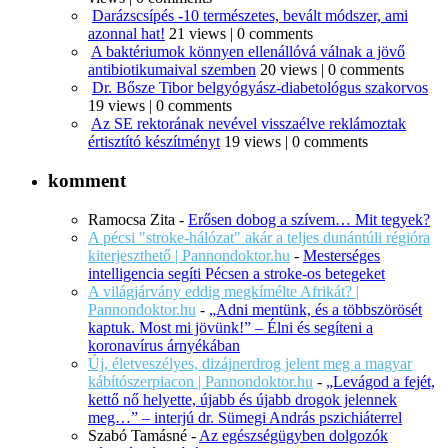
Darázscsípés -10 természetes, bevált módszer, ami
azonnal hat!
21 views
|
0 comments
A baktériumok könnyen ellenállóvá válnak a jövő
antibiotikumaival szemben
20 views
|
0 comments
Dr. Bősze Tibor belgyógyász-diabetológus szakorvos
19 views
|
0 comments
Az SE rektorának nevével visszaélve reklámoztak
értisztító készítményt
19 views
|
0 comments
komment
Ramocsa Zita
-
Erősen dobog a szívem… Mit tegyek?
A pécsi "stroke-hálózat" akár a teljes dunántúli régióra
kiterjeszthető | Pannondoktor.hu
-
Mesterséges
intelligencia segíti Pécsen a stroke-os betegeket
A világjárvány eddig megkímélte Afrikát? |
Pannondoktor.hu
-
„Adni mentünk, és a többszörösét
kaptuk. Most mi jövünk!” – Élni és segíteni a
koronavírus árnyékában
Új, életveszélyes, dizájnerdrog jelent meg a magyar
kábítószerpiacon | Pannondoktor.hu
-
„Levágod a fejét,
kettő nő helyette, újabb és újabb drogok jelennek
meg…” – interjú dr. Sümegi András pszichiáterrel
Szabó Tamásné
-
Az egészségügyben dolgozók