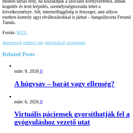
módon társas lény, ha kiszakítjuk a szociális környezetéből, annak
kognitív és testi leépülés, személyiségtorzulás lehet a
következménye. Sőt, internetfüggőség is fenyeget, ami súlyos
esetben komoly agyi elváltozásokkal is járhat – hangsúlyozta Freund
Tamás.
Forrás:
MTA
depresszió
emberi agy
információ
szorongás
Related
Posts
márc 9, 2026
0
A húgysav – barát vagy ellenség?
márc 6, 2026
0
Virtuális páciensek gyorsíthatják fel a
gyógyuláshoz vezető utat