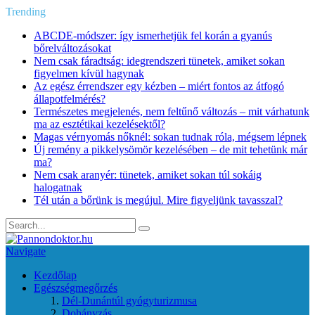
Trending
ABCDE‑módszer: így ismerhetjük fel korán a gyanús
bőrelváltozásokat
Nem csak fáradtság: idegrendszeri tünetek, amiket sokan
figyelmen kívül hagynak
Az egész érrendszer egy kézben – miért fontos az átfogó
állapotfelmérés?
Természetes megjelenés, nem feltűnő változás – mit várhatunk
ma az esztétikai kezelésektől?
Magas vérnyomás nőknél: sokan tudnak róla, mégsem lépnek
Új remény a pikkelysömör kezelésében – de mit tehetünk már
ma?
Nem csak aranyér: tünetek, amiket sokan túl sokáig
halogatnak
Tél után a bőrünk is megújul. Mire figyeljünk tavasszal?
Navigate
Kezdőlap
Egészségmegőrzés
Dél-Dunántúl gyógyturizmusa
Dohányzás