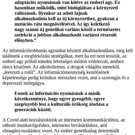
adaptációs nyomásnak van kitéve az emberi agy. Ez
hasonlóan működik, mint biológiában a környezeti
változások. Ilyenkor az adott fajnak
alkalmazkodnia kell az új környezethez, gyakran a
mutációs ráta megnövelésével. Az így keletkező
nagy számú új genetikai variáns közül a természetes
szelekció a jobban alkalmazkodó variánst részesíti
előnyben.”
Az információrobbanás agyunkat készteti alkalmazkodásra, meg kell
találnunk a megbirkózási stratégiákat, mert ha ezt nem tesszük, az
emberi agy próbál minden lehetséges módon védekezni, amiben
nincs köszönet. Az alkoholizmus, a drogok világába menekül,
„leereszti a rolót”. Az információmennyiség kezelésének
képtelensége pedig krónikus stresszhez vezet, ami a szorongás és a
depresszió melegágya.
Ennek az információs nyomásnak a másik
következménye, hogy egyre gyengébb, egyre
szegényebb lesz a kulturális örökség átadása a
generációk között.
A Covid alatt hozzászoktunk az internetes kommunikációhoz, az
otthoni munkavégzéshez, internetes bevásárláshoz, ami
elmagányosodáshoz vezet. Az ember genetikailag determinált