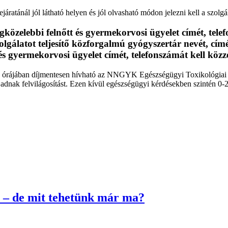
ratánál jól látható helyen és jól olvasható módon jelezni kell a szolgál
legközelebbi felnőtt és gyermekorvosi ügyelet címét, tel
zolgálatot teljesítő közforgalmú gyógyszertár nevét, cím
 és gyermekorvosi ügyelet címét, telefonszámát kell közz
órájában díjmentesen hívható az NNGYK Egészségügyi Toxikológiai Tá
ől adnak felvilágosítást. Ezen kívül egészségügyi kérdésekben szintén 
 – de mit tehetünk már ma?