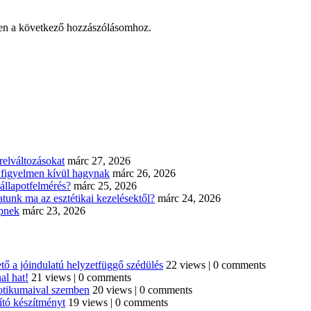
en a következő hozzászólásomhoz.
elváltozásokat
márc 27, 2026
n figyelmen kívül hagynak
márc 26, 2026
állapotfelmérés?
márc 25, 2026
tunk ma az esztétikai kezelésektől?
márc 24, 2026
épnek
márc 23, 2026
tő a jóindulatú helyzetfüggő szédülés
22 views
|
0 comments
al hat!
21 views
|
0 comments
iotikumaival szemben
20 views
|
0 comments
ító készítményt
19 views
|
0 comments