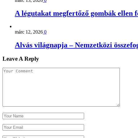
márc 13, 2026
0
A légutakat megfertőző gombák ellen 
márc 12, 2026
0
Alvás világnapja – Nemzetközi összefog
Leave A Reply