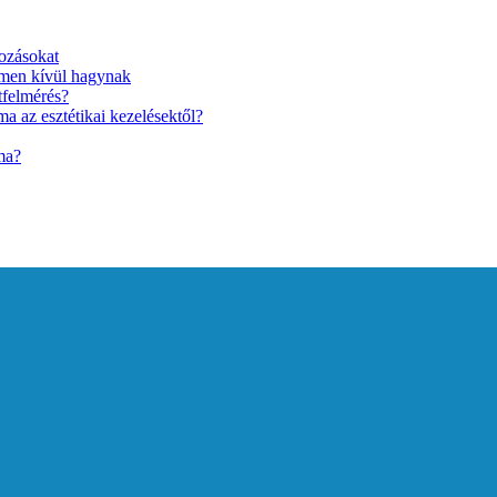
ozásokat
lmen kívül hagynak
tfelmérés?
a az esztétikai kezelésektől?
ma?