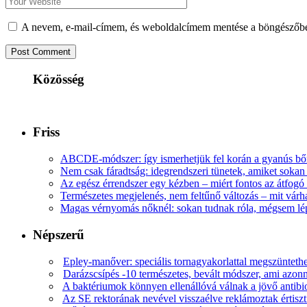
A nevem, e-mail-címem, és weboldalcímem mentése a böngészőb
Közösség
Friss
ABCDE‑módszer: így ismerhetjük fel korán a gyanús bőr
Nem csak fáradtság: idegrendszeri tünetek, amiket soka
Az egész érrendszer egy kézben – miért fontos az átfogó 
Természetes megjelenés, nem feltűnő változás – mit várha
Magas vérnyomás nőknél: sokan tudnak róla, mégsem l
Népszerű
Epley-manőver: speciális tornagyakorlattal megszüntethe
Darázscsípés -10 természetes, bevált módszer, ami azonn
A baktériumok könnyen ellenállóvá válnak a jövő antib
Az SE rektorának nevével visszaélve reklámoztak értiszt