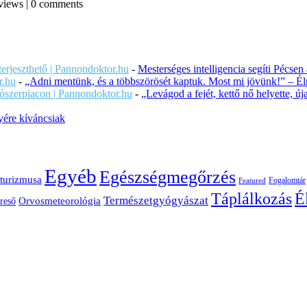
views
|
0 comments
iterjeszthető | Pannondoktor.hu
-
Mesterséges intelligencia segíti Pécsen
r.hu
-
„Adni mentünk, és a többszörösét kaptuk. Most mi jövünk!” – Éln
ítószerpiacon | Pannondoktor.hu
-
„Levágod a fejét, kettő nő helyette, 
ére kíváncsiak
Egyéb
Egészségmegőrzés
turizmusa
Fogalomtár
Featured
É
Táplálkozás
Természetgyógyászat
Orvosmeteorológia
reső