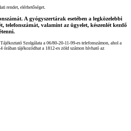
ati rendet, elérhetőséget.
efonszámát. A gyógyszertárak esetében a legközelebbi
ét, telefonszámát, valamint az ügyelet, készenlét kezdő
étenni.
jékoztató Szolgálata a 06/80-20-11-99-es telefonszámon, ahol a
0-24 órában tájékozódhat a 1812-es zöld számon hívható az