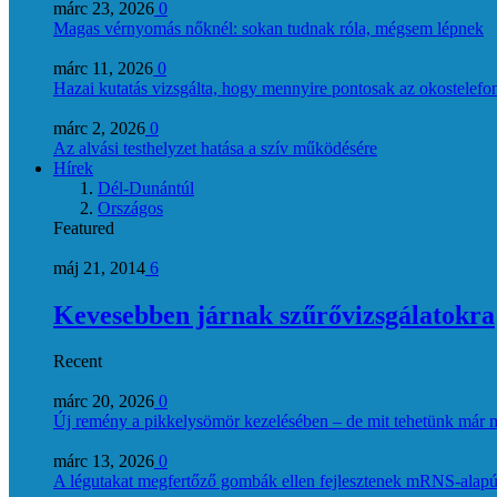
márc 23, 2026
0
Magas vérnyomás nőknél: sokan tudnak róla, mégsem lépnek
márc 11, 2026
0
Hazai kutatás vizsgálta, hogy mennyire pontosak az okostelefon
márc 2, 2026
0
Az alvási testhelyzet hatása a szív működésére
Hírek
Dél-Dunántúl
Országos
Featured
máj 21, 2014
6
Kevesebben járnak szűrővizsgálatokra
Recent
márc 20, 2026
0
Új remény a pikkelysömör kezelésében – de mit tehetünk már 
márc 13, 2026
0
A légutakat megfertőző gombák ellen fejlesztenek mRNS-alapú