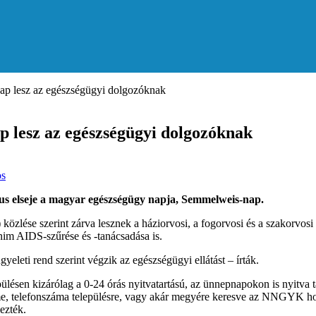
p lesz az egészségügyi dolgozóknak
 lesz az egészségügyi dolgozóknak
os
us elseje a magyar egészségügy napja, Semmelweis-nap.
se szerint zárva lesznek a háziorvosi, a fogorvosi és a szakorvosi re
m AIDS-szűrése és -tanácsadása is.
yeleti rend szerint végzik az egészségügyi ellátást – írták.
ülésen kizárólag a 0-24 órás nyitvatartású, az ünnepnapokon is nyitva t
k címe, telefonszáma településre, vagy akár megyére keresve az NNGYK ho
ezték.