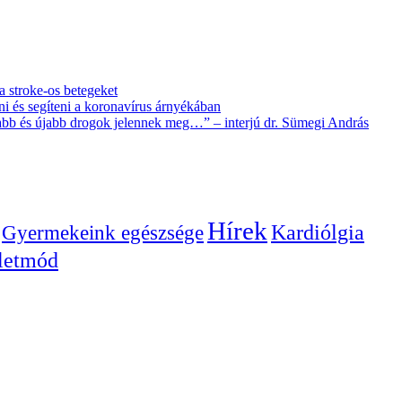
 a stroke-os betegeket
i és segíteni a koronavírus árnyékában
újabb és újabb drogok jelennek meg…” – interjú dr. Sümegi András
Hírek
Gyermekeink egészsége
Kardiólgia
letmód