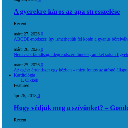
A gyerekre káros az apa stresszelése
Recent
márc 27, 2026
0
ABCDE‑módszer: így ismerhetjük fel korán a gyanús bőrelvált
márc 26, 2026
0
Nem csak fáradtság: idegrendszeri tünetek, amiket sokan figye
márc 25, 2026
0
Az egész érrendszer egy kézben – miért fontos az átfogó állapo
Kardiológia
Cikkek
Featured
ápr 26, 2018
0
Hogy védjük meg a szívünket? – Gondol
Recent