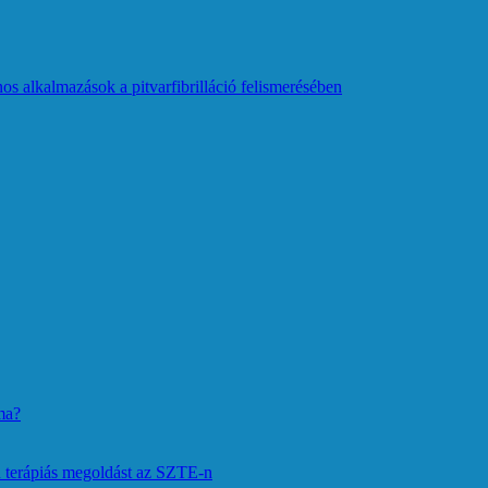
os alkalmazások a pitvarfibrilláció felismerésében
ma?
 terápiás megoldást az SZTE-n