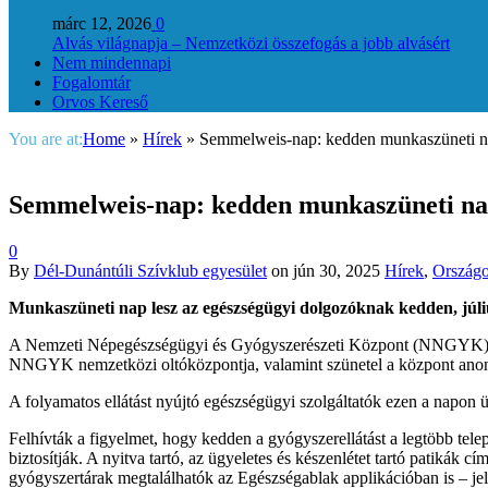
márc 12, 2026
0
Alvás világnapja – Nemzetközi összefogás a jobb alvásért
Nem mindennapi
Fogalomtár
Orvos Kereső
You are at:
Home
»
Hírek
»
Semmelweis-nap: kedden munkaszüneti na
Semmelweis-nap: kedden munkaszüneti nap
0
By
Dél-Dunántúli Szívklub egyesület
on
jún 30, 2025
Hírek
,
Ország
Munkaszüneti nap lesz az egészségügyi dolgozóknak kedden, júli
A Nemzeti Népegészségügyi és Gyógyszerészeti Központ (NNGYK) közlé
NNGYK nemzetközi oltóközpontja, valamint szünetel a központ anoni
A folyamatos ellátást nyújtó egészségügyi szolgáltatók ezen a napon üg
Felhívták a figyelmet, hogy kedden a gyógyszerellátást a legtöbb telep
biztosítják. A nyitva tartó, az ügyeletes és készenlétet tartó patiká
gyógyszertárak megtalálhatók az Egészségablak applikációban is – jel