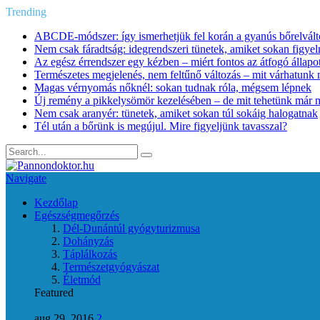
Trending
ABCDE‑módszer: így ismerhetjük fel korán a gyanús bőrelvált
Nem csak fáradtság: idegrendszeri tünetek, amiket sokan figye
Az egész érrendszer egy kézben – miért fontos az átfogó állapo
Természetes megjelenés, nem feltűnő változás – mit várhatunk m
Magas vérnyomás nőknél: sokan tudnak róla, mégsem lépnek
Új remény a pikkelysömör kezelésében – de mit tehetünk már 
Nem csak aranyér: tünetek, amiket sokan túl sokáig halogatnak
Tél után a bőrünk is megújul. Mire figyeljünk tavasszal?
Navigate
Kezdőlap
Egészségmegőrzés
Dél-Dunántúl gyógyturizmusa
Dohányzás
Táplálkozás
Természetgyógyászat
Életmód
Featured
aug 29, 2016
2