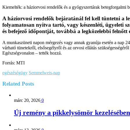
Kiemelték: a háziorvosi rendelők és a gyógyszertárak betegforgalmi bejá
A háziorvosi rendelők bejáratánál fel kell tüntetni a 
folyamatosan nyitva tartó, vagy készenléti, ügyeleti s
és befejező időpontját, továbbá a legközelebbi felnőtt
A munkaszüneti napon mérgezés vagy annak gyanúja esetén a nap 24 
várható tünetekről, elsősegélyről és az orvosi ellátás szükségességér
Egészségvonalon – tették hozzá.
Forrás: MTI
egészéségügy
Semmelweis-nap
Related
Posts
márc 20, 2026
0
Új remény a pikkelysömör kezelésében