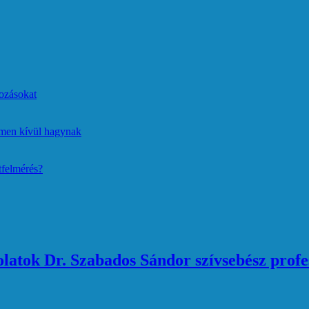
ozásokat
lmen kívül hagynak
tfelmérés?
atok Dr. Szabados Sándor szívsebész profe