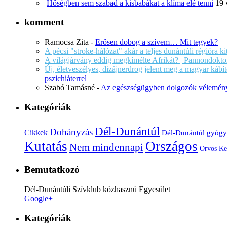
Hőségben sem szabad a kisbabákat a klíma elé tenni
19 
komment
Ramocsa Zita
-
Erősen dobog a szívem… Mit tegyek?
A pécsi "stroke-hálózat" akár a teljes dunántúli régióra k
A világjárvány eddig megkímélte Afrikát? | Pannondokto
Új, életveszélyes, dizájnerdrog jelent meg a magyar káb
pszichiáterrel
Szabó Tamásné
-
Az egészségügyben dolgozók vélemény
Kategóriák
Dél-Dunántúl
Dohányzás
Cikkek
Dél-Dunántúl gyógy
Kutatás
Országos
Nem mindennapi
Orvos Ke
Bemutatkozó
Dél-Dunántúli Szívklub közhasznú Egyesület
Google+
Kategóriák