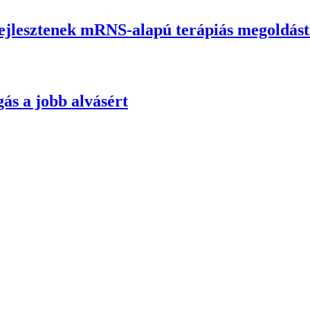
fejlesztenek mRNS-alapú terápiás megoldás
ás a jobb alvásért