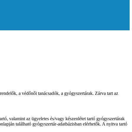
ndelők, a védőnői tanácsadók, a gyógyszertárak. Zárva tart az
artó, valamint az ügyeletes és/vagy készenlétet tartó gyógyszertárak
nlapján található gyógyszertár-adatbázisban elérhetők. A nyitva tartó