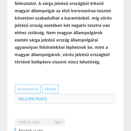
felmutatni. A sárga jelzésű országból érkező
magyar állampolgár az első koronavírus-tesztet
követően szabadulhat a karanténból, míg vörös
jelzésű ország esetében két negatív tesztre van
ehhez szükség. Nem magyar állampolgárok
esetén sárga jelzésű ország állampolgárai
ugyanolyan feltételekkel léphetnek be, mint a
magyar állampolgárok, vörös jelzésű országból
történő belépésre viszont nincs lehetőség.
koronavírus
térkép
RELATED
POSTS
FEBR 25, 2026
0
Elindult az idei