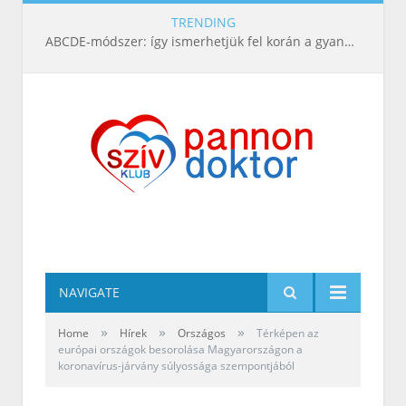
TRENDING
ABCDE‑módszer: így ismerhetjük fel korán a gyanús bőrelváltozásokat
NAVIGATE
»
»
»
Home
Hírek
Országos
Térképen az
európai országok besorolása Magyarországon a
koronavírus-járvány súlyossága szempontjából