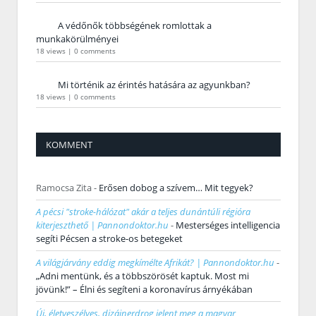
A védőnők többségének romlottak a
munkakörülményei
18 views
|
0 comments
Mi történik az érintés hatására az agyunkban?
18 views
|
0 comments
KOMMENT
Ramocsa Zita
-
Erősen dobog a szívem… Mit tegyek?
A pécsi "stroke-hálózat" akár a teljes dunántúli régióra
kiterjeszthető | Pannondoktor.hu
-
Mesterséges intelligencia
segíti Pécsen a stroke-os betegeket
A világjárvány eddig megkímélte Afrikát? | Pannondoktor.hu
-
„Adni mentünk, és a többszörösét kaptuk. Most mi
jövünk!” – Élni és segíteni a koronavírus árnyékában
Új, életveszélyes, dizájnerdrog jelent meg a magyar