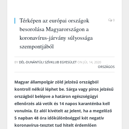
Térképen az európai országok
0
besorolása Magyarországon a
koronavírus-járvány súlyossága
szempontjából
BY
DÉL-DUNÁNTÚLI SZÍVKLUB EGYESÜLET
ON
JÚL 14, 2020
ORSZÁGOS
Magyar állampolgár zöld jelzésű országból
kontroll nélkül léphet be. Sárga vagy piros jelzésű
országból belépve a határon egészségügyi
ellenőrzés alá vetik és 14 napos karanténba kell
vonulnia. Ez alól kivételt az jelent, ha a megelőző
5 napban 48 óra időkülönbséggel két negatív
koronavírus-tesztet tud hitelt érdemlően