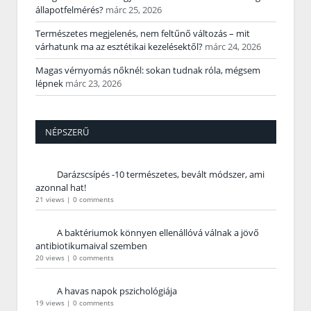
állapotfelmérés?
márc 25, 2026
Természetes megjelenés, nem feltűnő változás – mit
várhatunk ma az esztétikai kezelésektől?
márc 24, 2026
Magas vérnyomás nőknél: sokan tudnak róla, mégsem
lépnek
márc 23, 2026
NÉPSZERŰ
Darázscsípés -10 természetes, bevált módszer, ami
azonnal hat!
21 views
|
0 comments
A baktériumok könnyen ellenállóvá válnak a jövő
antibiotikumaival szemben
20 views
|
0 comments
A havas napok pszichológiája
19 views
|
0 comments