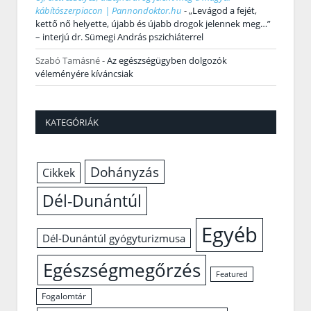
kábítószerpiacon | Pannondoktor.hu
-
„Levágod a fejét,
kettő nő helyette, újabb és újabb drogok jelennek meg…”
– interjú dr. Sümegi András pszichiáterrel
Szabó Tamásné
-
Az egészségügyben dolgozók
véleményére kíváncsiak
KATEGÓRIÁK
Dohányzás
Cikkek
Dél-Dunántúl
Egyéb
Dél-Dunántúl gyógyturizmusa
Egészségmegőrzés
Featured
Fogalomtár