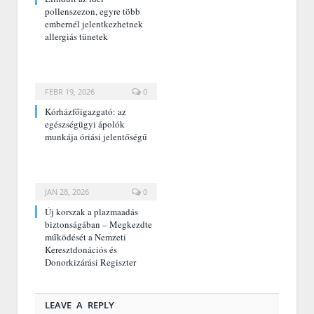
pollenszezon, egyre több
embernél jelentkezhetnek
allergiás tünetek
FEBR 19, 2026
0
Kórházfőigazgató: az
egészségügyi ápolók
munkája óriási jelentőségű
JAN 28, 2026
0
Új korszak a plazmaadás
biztonságában – Megkezdte
működését a Nemzeti
Keresztdonációs és
Donorkizárási Regiszter
LEAVE A REPLY