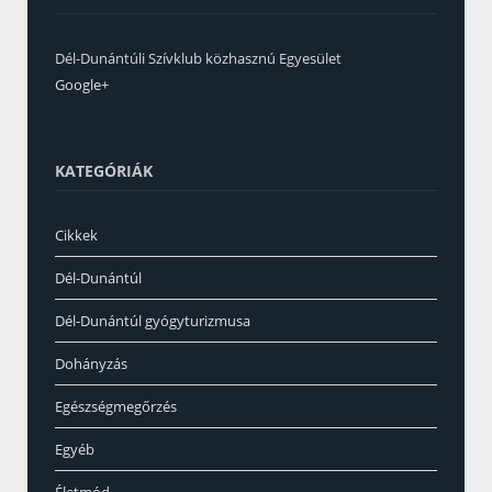
Dél-Dunántúli Szívklub közhasznú Egyesület
Google+
KATEGÓRIÁK
Cikkek
Dél-Dunántúl
Dél-Dunántúl gyógyturizmusa
Dohányzás
Egészségmegőrzés
Egyéb
Életmód