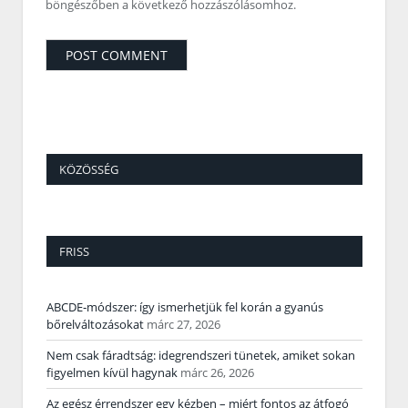
böngészőben a következő hozzászólásomhoz.
KÖZÖSSÉG
FRISS
ABCDE‑módszer: így ismerhetjük fel korán a gyanús
bőrelváltozásokat
márc 27, 2026
Nem csak fáradtság: idegrendszeri tünetek, amiket sokan
figyelmen kívül hagynak
márc 26, 2026
Az egész érrendszer egy kézben – miért fontos az átfogó