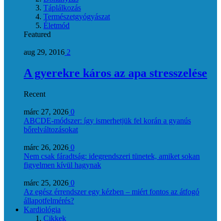
Táplálkozás
Természetgyógyászat
Életmód
Featured
aug 29, 2016
2
A gyerekre káros az apa stresszelése
Recent
márc 27, 2026
0
ABCDE‑módszer: így ismerhetjük fel korán a gyanús
bőrelváltozásokat
márc 26, 2026
0
Nem csak fáradtság: idegrendszeri tünetek, amiket sokan
figyelmen kívül hagynak
márc 25, 2026
0
Az egész érrendszer egy kézben – miért fontos az átfogó
állapotfelmérés?
Kardiológia
Cikkek