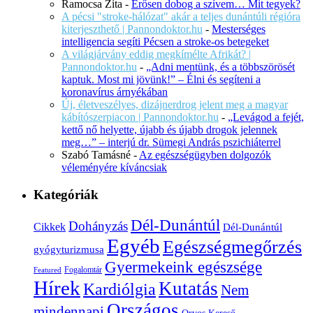
Ramocsa Zita
-
Erősen dobog a szívem… Mit tegyek?
A pécsi "stroke-hálózat" akár a teljes dunántúli régióra
kiterjeszthető | Pannondoktor.hu
-
Mesterséges
intelligencia segíti Pécsen a stroke-os betegeket
A világjárvány eddig megkímélte Afrikát? |
Pannondoktor.hu
-
„Adni mentünk, és a többszörösét
kaptuk. Most mi jövünk!” – Élni és segíteni a
koronavírus árnyékában
Új, életveszélyes, dizájnerdrog jelent meg a magyar
kábítószerpiacon | Pannondoktor.hu
-
„Levágod a fejét,
kettő nő helyette, újabb és újabb drogok jelennek
meg…” – interjú dr. Sümegi András pszichiáterrel
Szabó Tamásné
-
Az egészségügyben dolgozók
véleményére kíváncsiak
Kategóriák
Dél-Dunántúl
Dohányzás
Cikkek
Dél-Dunántúl
Egyéb
Egészségmegőrzés
gyógyturizmusa
Gyermekeink egészsége
Fogalomtár
Featured
Hírek
Kutatás
Kardiólgia
Nem
Országos
mindennapi
Orvos Kereső