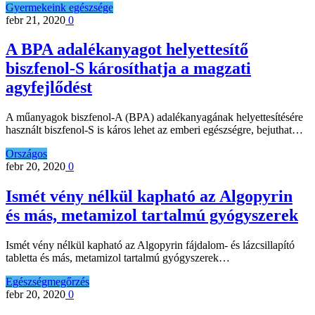
Gyermekeink egészsége
febr 21, 2020
0
A BPA adalékanyagot helyettesítő
biszfenol-S károsíthatja a magzati
agyfejlődést
A műanyagok biszfenol-A (BPA) adalékanyagának helyettesítésére
használt biszfenol-S is káros lehet az emberi egészségre, bejuthat…
Országos
febr 20, 2020
0
Ismét vény nélkül kapható az Algopyrin
és más, metamizol tartalmú gyógyszerek
Ismét vény nélkül kapható az Algopyrin fájdalom- és lázcsillapító
tabletta és más, metamizol tartalmú gyógyszerek…
Egészségmegőrzés
febr 20, 2020
0