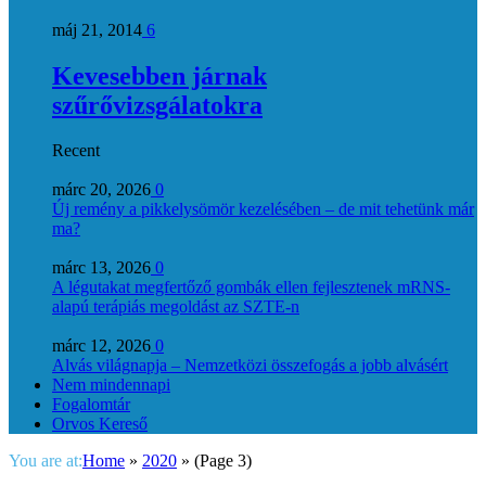
máj 21, 2014
6
Kevesebben járnak
szűrővizsgálatokra
Recent
márc 20, 2026
0
Új remény a pikkelysömör kezelésében – de mit tehetünk már
ma?
márc 13, 2026
0
A légutakat megfertőző gombák ellen fejlesztenek mRNS-
alapú terápiás megoldást az SZTE-n
márc 12, 2026
0
Alvás világnapja – Nemzetközi összefogás a jobb alvásért
Nem mindennapi
Fogalomtár
Orvos Kereső
You are at:
Home
»
2020
»
(Page 3)