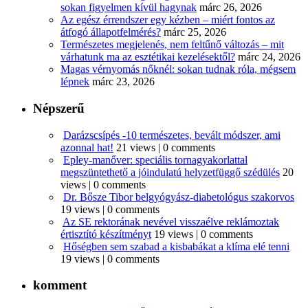
sokan figyelmen kívül hagynak
márc 26, 2026
Az egész érrendszer egy kézben – miért fontos az
átfogó állapotfelmérés?
márc 25, 2026
Természetes megjelenés, nem feltűnő változás – mit
várhatunk ma az esztétikai kezelésektől?
márc 24, 2026
Magas vérnyomás nőknél: sokan tudnak róla, mégsem
lépnek
márc 23, 2026
Népszerű
Darázscsípés -10 természetes, bevált módszer, ami
azonnal hat!
21 views
|
0 comments
Epley-manőver: speciális tornagyakorlattal
megszüntethető a jóindulatú helyzetfüggő szédülés
20
views
|
0 comments
Dr. Bősze Tibor belgyógyász-diabetológus szakorvos
19 views
|
0 comments
Az SE rektorának nevével visszaélve reklámoztak
értisztító készítményt
19 views
|
0 comments
Hőségben sem szabad a kisbabákat a klíma elé tenni
19 views
|
0 comments
komment