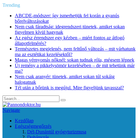
Trending
ABCDE‑módszer: így ismerhetjük fel korán a gyanús
bőrelváltozásokat
Nem csak fáradtság: idegrendszeri tünetek, amiket sokan
figyelmen kívül hagynak
Az egész érrendszer egy kézben – miért fontos az átfogó
állapotfelmérés?
Természetes megjelenés, nem feltűnő változás – mit várhatunk
ma az esztétikai kezelésektől?
Magas vérnyomás nőknél: sokan tudnak róla, mégsem lépnek
Új remény a pikkelysömör kezelésében – de mit tehetünk már
ma?
Nem csak aranyér: tünetek, amiket sokan túl sokáig
halogatnak
Tél után a bőrünk is megújul. Mire figyeljünk tavasszal?
Navigate
Kezdőlap
Egészségmegőrzés
Dél-Dunántúl gyógyturizmusa
Dohányzás