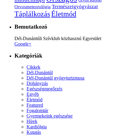
Természetgyógyászat
Orvosmeteorológia
Életmód
Táplálkozás
Bemutatkozó
Dél-Dunántúli Szívklub közhasznú Egyesület
Google+
Kategóriák
Cikkek
Dél-Dunántúl
Dél-Dunántúl gyógyturizmusa
Dohányzás
Egészségmegőrzés
Egyéb
Életmód
Featured
Fogalomtár
Gyermekeink egészsége
Hírek
Kardiólgia
Kutatás