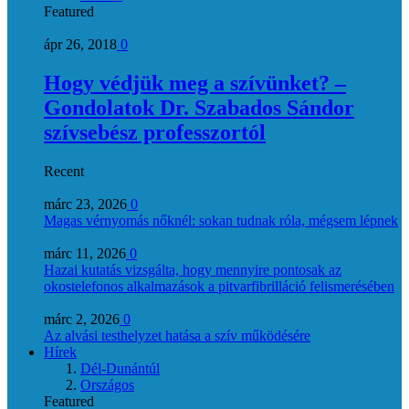
Featured
ápr 26, 2018
0
Hogy védjük meg a szívünket? –
Gondolatok Dr. Szabados Sándor
szívsebész professzortól
Recent
márc 23, 2026
0
Magas vérnyomás nőknél: sokan tudnak róla, mégsem lépnek
márc 11, 2026
0
Hazai kutatás vizsgálta, hogy mennyire pontosak az
okostelefonos alkalmazások a pitvarfibrilláció felismerésében
márc 2, 2026
0
Az alvási testhelyzet hatása a szív működésére
Hírek
Dél-Dunántúl
Országos
Featured