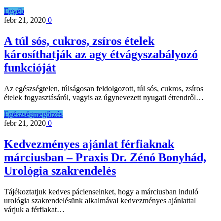
Egyéb
febr 21, 2020
0
A túl sós, cukros, zsíros ételek
károsíthatják az agy étvágyszabályozó
funkcióját
Az egészségtelen, túlságosan feldolgozott, túl sós, cukros, zsíros
ételek fogyasztásáról, vagyis az úgynevezett nyugati étrendről…
Egészségmegőrzés
febr 21, 2020
0
Kedvezményes ajánlat férfiaknak
márciusban – Praxis Dr. Zénó Bonyhád,
Urológia szakrendelés
Tájékoztatjuk kedves pácienseinket, hogy a márciusban induló
urológia szakrendelésünk alkalmával kedvezményes ajánlattal
várjuk a férfiakat…