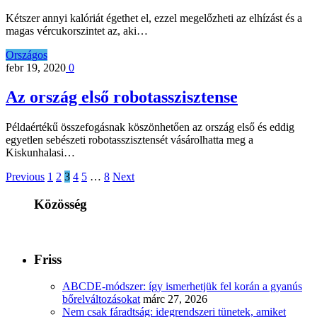
Kétszer annyi kalóriát égethet el, ezzel megelőzheti az elhízást és a
magas vércukorszintet az, aki…
Országos
febr 19, 2020
0
Az ország első robotasszisztense
Példaértékű összefogásnak köszönhetően az ország első és eddig
egyetlen sebészeti robotasszisztensét vásárolhatta meg a
Kiskunhalasi…
Previous
1
2
3
4
5
…
8
Next
Közösség
Friss
ABCDE‑módszer: így ismerhetjük fel korán a gyanús
bőrelváltozásokat
márc 27, 2026
Nem csak fáradtság: idegrendszeri tünetek, amiket