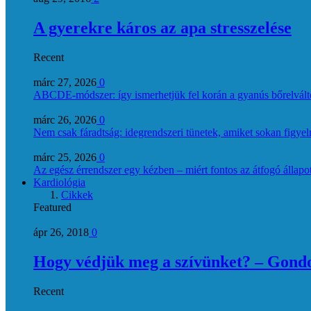
A gyerekre káros az apa stresszelése
Recent
márc 27, 2026
0
ABCDE‑módszer: így ismerhetjük fel korán a gyanús bőrelvált
márc 26, 2026
0
Nem csak fáradtság: idegrendszeri tünetek, amiket sokan figye
márc 25, 2026
0
Az egész érrendszer egy kézben – miért fontos az átfogó állapo
Kardiológia
Cikkek
Featured
ápr 26, 2018
0
Hogy védjük meg a szívünket? – Gondol
Recent