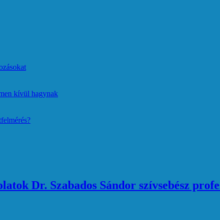
ozásokat
lmen kívül hagynak
tfelmérés?
atok Dr. Szabados Sándor szívsebész profe