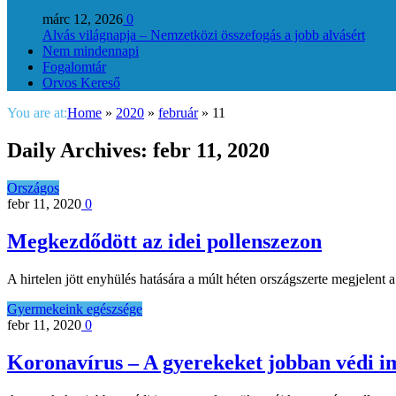
márc 12, 2026
0
Alvás világnapja – Nemzetközi összefogás a jobb alvásért
Nem mindennapi
Fogalomtár
Orvos Kereső
You are at:
Home
»
2020
»
február
»
11
Daily Archives:
febr 11, 2020
Országos
febr 11, 2020
0
Megkezdődött az idei pollenszezon
A hirtelen jött enyhülés hatására a múlt héten országszerte megjelen
Gyermekeink egészsége
febr 11, 2020
0
Koronavírus – A gyerekeket jobban védi im