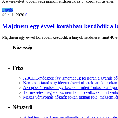
A gyerekeket jobban védi immunrendszerük az új koronavírus ellen –
Egyéb
febr 11, 2020
0
Majdnem egy évvel korábban kezdődik a lá
Majdnem egy évvel korábban kezdődik a lányok serdülése, mint 40 évv
Közösség
Friss
ABCDE‑módszer: így ismerhetjük fel korán a gyanús bőr
Nem csak fáradtság: idegrendszeri tünetek, amiket soka
Az egész érrendszer egy kézben – miért fontos az átfogó 
Természetes megjelenés, nem feltűnő változás – mit várha
Magas vérnyomás nőknél: sokan tudnak róla, mégsem l
Népszerű
A baktériumok könnyen ellenállóvá válnak a jövő antib