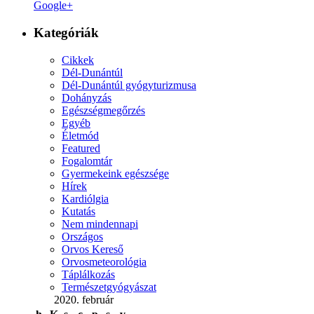
Google+
Kategóriák
Cikkek
Dél-Dunántúl
Dél-Dunántúl gyógyturizmusa
Dohányzás
Egészségmegőrzés
Egyéb
Életmód
Featured
Fogalomtár
Gyermekeink egészsége
Hírek
Kardiólgia
Kutatás
Nem mindennapi
Országos
Orvos Kereső
Orvosmeteorológia
Táplálkozás
Természetgyógyászat
2020. február