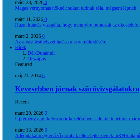
márc 23, 2026
0
Magas vérnyomás nőknél: sokan tudnak róla, mégsem lépnek
márc 11, 2026
0
Hazai kutatás vizsgálta, hogy mennyire pontosak az okostelefon
márc 2, 2026
0
Az alvási testhelyzet hatása a szív működésére
Hírek
Dél-Dunántúl
Országos
Featured
máj 21, 2014
6
Kevesebben járnak szűrővizsgálatokra
Recent
márc 20, 2026
0
Új remény a pikkelysömör kezelésében – de mit tehetünk már 
márc 13, 2026
0
A légutakat megfertőző gombák ellen fejlesztenek mRNS-alapú