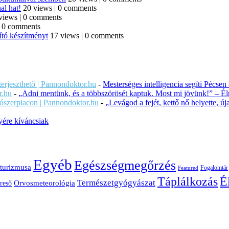
al hat!
20 views
|
0 comments
views
|
0 comments
|
0 comments
ító készítményt
17 views
|
0 comments
iterjeszthető | Pannondoktor.hu
-
Mesterséges intelligencia segíti Pécsen
r.hu
-
„Adni mentünk, és a többszörösét kaptuk. Most mi jövünk!” – Éln
ítószerpiacon | Pannondoktor.hu
-
„Levágod a fejét, kettő nő helyette, 
ére kíváncsiak
Egyéb
Egészségmegőrzés
turizmusa
Fogalomtár
Featured
É
Táplálkozás
Természetgyógyászat
Orvosmeteorológia
reső