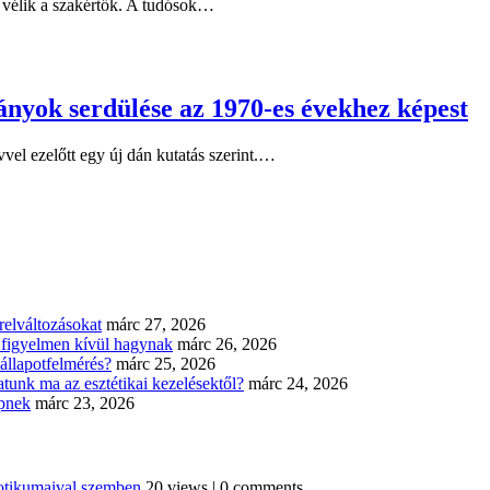
 vélik a szakértők. A tudósok…
nyok serdülése az 1970-es évekhez képest
el ezelőtt egy új dán kutatás szerint.…
elváltozásokat
márc 27, 2026
n figyelmen kívül hagynak
márc 26, 2026
állapotfelmérés?
márc 25, 2026
tunk ma az esztétikai kezelésektől?
márc 24, 2026
épnek
márc 23, 2026
iotikumaival szemben
20 views
|
0 comments