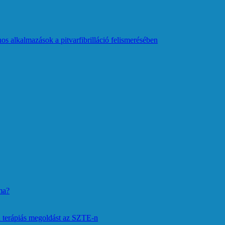
os alkalmazások a pitvarfibrilláció felismerésében
ma?
 terápiás megoldást az SZTE-n