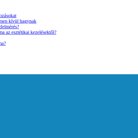
ozásokat
lmen kívül hagynak
tfelmérés?
a az esztétikai kezelésektől?
ma?