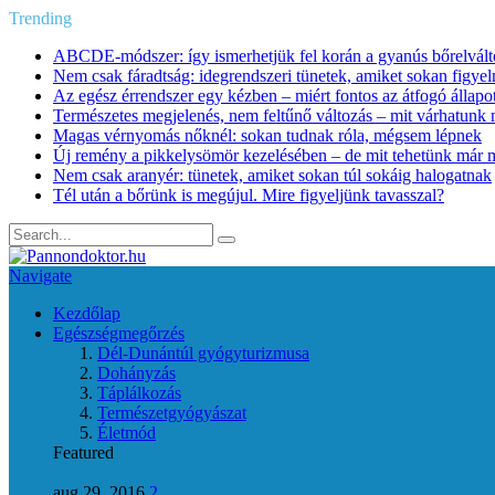
Trending
ABCDE‑módszer: így ismerhetjük fel korán a gyanús bőrelvált
Nem csak fáradtság: idegrendszeri tünetek, amiket sokan figye
Az egész érrendszer egy kézben – miért fontos az átfogó állapo
Természetes megjelenés, nem feltűnő változás – mit várhatunk m
Magas vérnyomás nőknél: sokan tudnak róla, mégsem lépnek
Új remény a pikkelysömör kezelésében – de mit tehetünk már 
Nem csak aranyér: tünetek, amiket sokan túl sokáig halogatnak
Tél után a bőrünk is megújul. Mire figyeljünk tavasszal?
Navigate
Kezdőlap
Egészségmegőrzés
Dél-Dunántúl gyógyturizmusa
Dohányzás
Táplálkozás
Természetgyógyászat
Életmód
Featured
aug 29, 2016
2