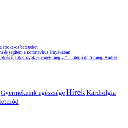
 a stroke-os betegeket
i és segíteni a koronavírus árnyékában
újabb és újabb drogok jelennek meg…” – interjú dr. Sümegi András
Hírek
Gyermekeink egészsége
Kardiólgia
letmód