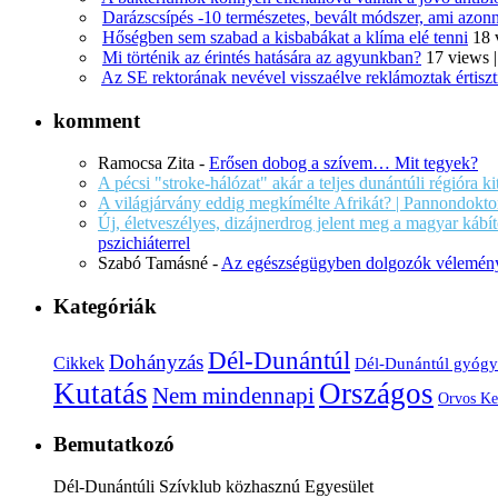
Darázscsípés -10 természetes, bevált módszer, ami azonn
Hőségben sem szabad a kisbabákat a klíma elé tenni
18 
Mi történik az érintés hatására az agyunkban?
17 views
Az SE rektorának nevével visszaélve reklámoztak értiszt
komment
Ramocsa Zita
-
Erősen dobog a szívem… Mit tegyek?
A pécsi "stroke-hálózat" akár a teljes dunántúli régióra k
A világjárvány eddig megkímélte Afrikát? | Pannondokto
Új, életveszélyes, dizájnerdrog jelent meg a magyar káb
pszichiáterrel
Szabó Tamásné
-
Az egészségügyben dolgozók vélemény
Kategóriák
Dél-Dunántúl
Dohányzás
Cikkek
Dél-Dunántúl gyógy
Kutatás
Országos
Nem mindennapi
Orvos Ke
Bemutatkozó
Dél-Dunántúli Szívklub közhasznú Egyesület