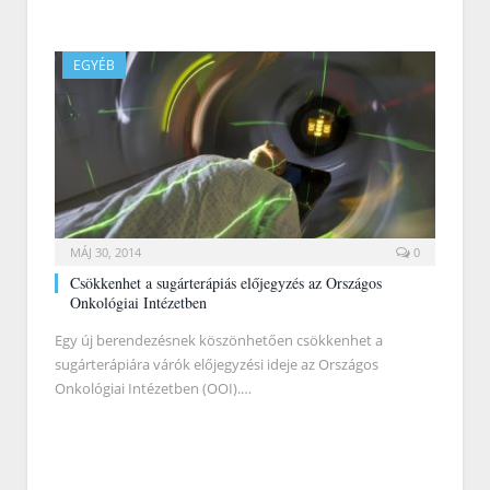
EGYÉB
MÁJ 30, 2014
0
Csökkenhet a sugárterápiás előjegyzés az Országos
Onkológiai Intézetben
Egy új berendezésnek köszönhetően csökkenhet a
sugárterápiára várók előjegyzési ideje az Országos
Onkológiai Intézetben (OOI).…