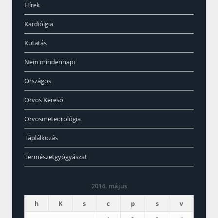
Hírek
Kardiólgia
Kutatás
Nem mindennapi
Országos
Orvos Kereső
Orvosmeteorológia
Táplálkozás
Természetgyógyászat
2014. május
h
K
s
c
p
s
v