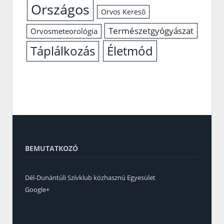
Országos
Orvos Kereső
Természetgyógyászat
Orvosmeteorológia
Életmód
Táplálkozás
BEMUTATKOZÓ
Dél-Dunántúli Szívklub közhasznú Egyesület
Google+