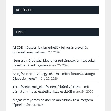
KÖZÖSSÉG
FRISS
ABCDE‑módszer: így ismerhetjük fel korán a gyanús
bőrelváltozásokat
márc 27, 2026
Nem csak fáradtság: idegrendszeri tünetek, amiket sokan
figyelmen kívül hagynak
márc 26, 2026
Az egész érrendszer egy kézben – miért fontos az átfogó
állapotfelmérés?
márc 25, 2026
Természetes megjelenés, nem feltűnő változás – mit
várhatunk ma az esztétikai kezelésektől?
márc 24, 2026
Magas vérnyomás nőknél: sokan tudnak róla, mégsem
lépnek
márc 23, 2026