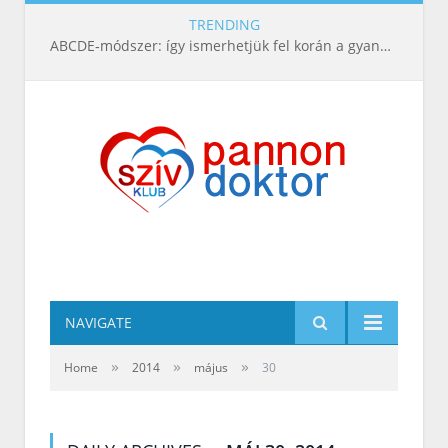
TRENDING
ABCDE‑módszer: így ismerhetjük fel korán a gyanús bőrelváltozásokat
NAVIGATE
»
»
»
Home
2014
május
30