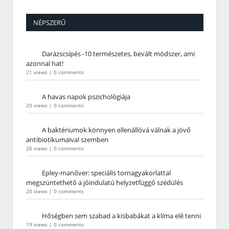
NÉPSZERŰ
Darázscsípés -10 természetes, bevált módszer, ami
azonnal hat!
21 views
|
0 comments
A havas napok pszichológiája
20 views
|
0 comments
A baktériumok könnyen ellenállóvá válnak a jövő
antibiotikumaival szemben
20 views
|
0 comments
Epley-manőver: speciális tornagyakorlattal
megszüntethető a jóindulatú helyzetfüggő szédülés
20 views
|
0 comments
Hőségben sem szabad a kisbabákat a klíma elé tenni
19 views
|
0 comments