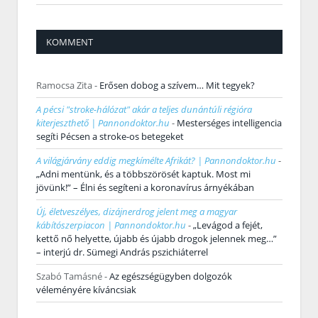
KOMMENT
Ramocsa Zita
-
Erősen dobog a szívem… Mit tegyek?
A pécsi "stroke-hálózat" akár a teljes dunántúli régióra
kiterjeszthető | Pannondoktor.hu
-
Mesterséges intelligencia
segíti Pécsen a stroke-os betegeket
A világjárvány eddig megkímélte Afrikát? | Pannondoktor.hu
-
„Adni mentünk, és a többszörösét kaptuk. Most mi
jövünk!” – Élni és segíteni a koronavírus árnyékában
Új, életveszélyes, dizájnerdrog jelent meg a magyar
kábítószerpiacon | Pannondoktor.hu
-
„Levágod a fejét,
kettő nő helyette, újabb és újabb drogok jelennek meg…”
– interjú dr. Sümegi András pszichiáterrel
Szabó Tamásné
-
Az egészségügyben dolgozók
véleményére kíváncsiak