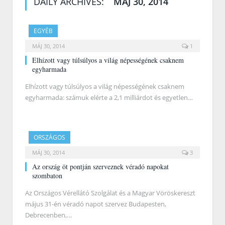
DAILY ARCHIVES:
MÁJ 30, 2014
EGYÉB
MÁJ 30, 2014
1
Elhízott vagy túlsúlyos a világ népességének csaknem
egyharmada
Elhízott vagy túlsúlyos a világ népességének csaknem
egyharmada: számuk elérte a 2,1 milliárdot és egyetlen…
ORSZÁGOS
MÁJ 30, 2014
3
Az ország öt pontján szerveznek véradó napokat
szombaton
Az Országos Vérellátó Szolgálat és a Magyar Vöröskereszt
május 31-én véradó napot szervez Budapesten,
Debrecenben,…