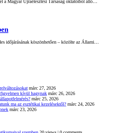
 el a Magyar Újraélesztési Társaság oktatóiból álló…
ben
eles időjárásának köszönhetően – közölte az Állami…
elváltozásokat
márc 27, 2026
n figyelmen kívül hagynak
márc 26, 2026
állapotfelmérés?
márc 25, 2026
tunk ma az esztétikai kezelésektől?
márc 24, 2026
épnek
márc 23, 2026
iotikumaival szemben
20 views
|
0 comments