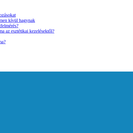
ozásokat
lmen kívül hagynak
tfelmérés?
a az esztétikai kezelésektől?
ma?