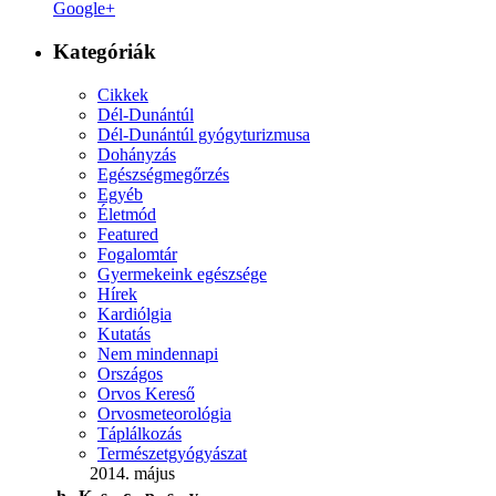
Google+
Kategóriák
Cikkek
Dél-Dunántúl
Dél-Dunántúl gyógyturizmusa
Dohányzás
Egészségmegőrzés
Egyéb
Életmód
Featured
Fogalomtár
Gyermekeink egészsége
Hírek
Kardiólgia
Kutatás
Nem mindennapi
Országos
Orvos Kereső
Orvosmeteorológia
Táplálkozás
Természetgyógyászat
2014. május