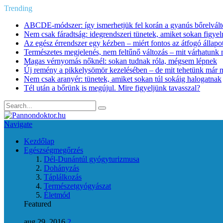
Trending
ABCDE‑módszer: így ismerhetjük fel korán a gyanús bőrelvált
Nem csak fáradtság: idegrendszeri tünetek, amiket sokan figye
Az egész érrendszer egy kézben – miért fontos az átfogó állapo
Természetes megjelenés, nem feltűnő változás – mit várhatunk m
Magas vérnyomás nőknél: sokan tudnak róla, mégsem lépnek
Új remény a pikkelysömör kezelésében – de mit tehetünk már 
Nem csak aranyér: tünetek, amiket sokan túl sokáig halogatnak
Tél után a bőrünk is megújul. Mire figyeljünk tavasszal?
Navigate
Kezdőlap
Egészségmegőrzés
Dél-Dunántúl gyógyturizmusa
Dohányzás
Táplálkozás
Természetgyógyászat
Életmód
Featured
aug 29, 2016
2