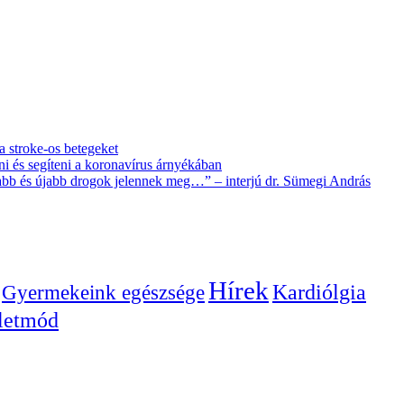
 a stroke-os betegeket
i és segíteni a koronavírus árnyékában
újabb és újabb drogok jelennek meg…” – interjú dr. Sümegi András
Hírek
Gyermekeink egészsége
Kardiólgia
letmód