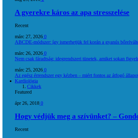
A gyerekre káros az apa stresszelése
Recent
márc 27, 2026
0
ABCDE‑módszer: így ismerhetjük fel korán a gyanús bőrelvált
márc 26, 2026
0
Nem csak fáradtság: idegrendszeri tünetek, amiket sokan figye
márc 25, 2026
0
Az egész érrendszer egy kézben – miért fontos az átfogó állapo
Kardiológia
Cikkek
Featured
ápr 26, 2018
0
Hogy védjük meg a szívünket? – Gondol
Recent