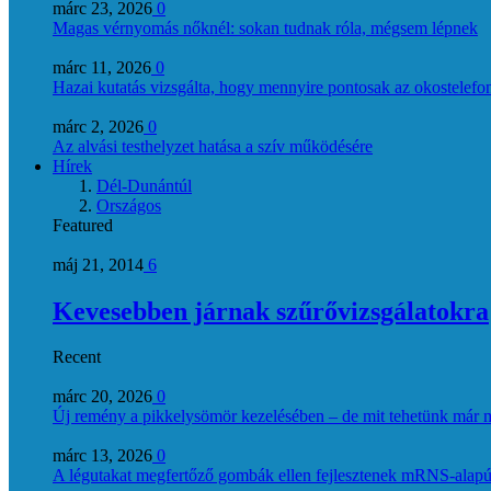
márc 23, 2026
0
Magas vérnyomás nőknél: sokan tudnak róla, mégsem lépnek
márc 11, 2026
0
Hazai kutatás vizsgálta, hogy mennyire pontosak az okostelefon
márc 2, 2026
0
Az alvási testhelyzet hatása a szív működésére
Hírek
Dél-Dunántúl
Országos
Featured
máj 21, 2014
6
Kevesebben járnak szűrővizsgálatokra
Recent
márc 20, 2026
0
Új remény a pikkelysömör kezelésében – de mit tehetünk már 
márc 13, 2026
0
A légutakat megfertőző gombák ellen fejlesztenek mRNS-alapú