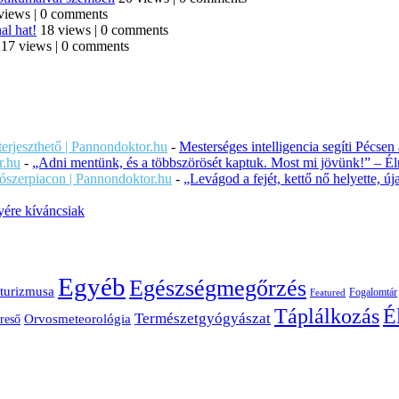
views
|
0 comments
al hat!
18 views
|
0 comments
17 views
|
0 comments
iterjeszthető | Pannondoktor.hu
-
Mesterséges intelligencia segíti Pécsen
r.hu
-
„Adni mentünk, és a többszörösét kaptuk. Most mi jövünk!” – Éln
ítószerpiacon | Pannondoktor.hu
-
„Levágod a fejét, kettő nő helyette, 
ére kíváncsiak
Egyéb
Egészségmegőrzés
turizmusa
Fogalomtár
Featured
É
Táplálkozás
Természetgyógyászat
Orvosmeteorológia
reső