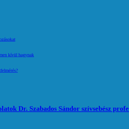
ozásokat
lmen kívül hagynak
tfelmérés?
atok Dr. Szabados Sándor szívsebész profe