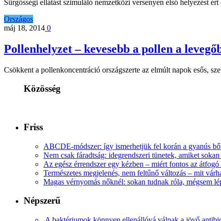
Sürgősségi ellátást szimuláló nemzetközi versenyen első helyezést ért
Országos
máj 18, 2014
0
Pollenhelyzet – kevesebb a pollen a levegő
Csökkent a pollenkoncentráció országszerte az elmúlt napok esős, sz
Közösség
Friss
ABCDE‑módszer: így ismerhetjük fel korán a gyanús bőr
Nem csak fáradtság: idegrendszeri tünetek, amiket soka
Az egész érrendszer egy kézben – miért fontos az átfogó 
Természetes megjelenés, nem feltűnő változás – mit várha
Magas vérnyomás nőknél: sokan tudnak róla, mégsem l
Népszerű
A baktériumok könnyen ellenállóvá válnak a jövő antib