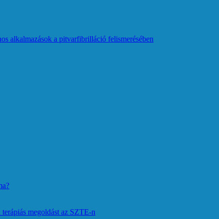
os alkalmazások a pitvarfibrilláció felismerésében
ma?
 terápiás megoldást az SZTE-n