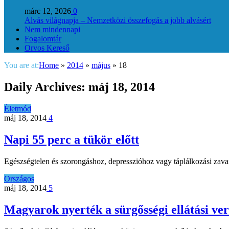
márc 12, 2026
0
Alvás világnapja – Nemzetközi összefogás a jobb alvásért
Nem mindennapi
Fogalomtár
Orvos Kereső
You are at:
Home
»
2014
»
május
»
18
Daily Archives:
máj 18, 2014
Életmód
máj 18, 2014
4
Napi 55 perc a tükör előtt
Egészségtelen és szorongáshoz, depresszióhoz vagy táplálkozási zava
Országos
máj 18, 2014
5
Magyarok nyerték a sürgősségi ellátási ve