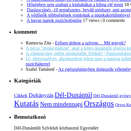
Hőségben sem szabad a kisbabákat a klíma elé tenni
18 
Darázscsípés -10 természetes, bevált módszer, ami azonn
A védőnők többségének romlottak a munkakörülményei
A havas napok pszichológiája
17 views
|
0 comments
komment
Ramocsa Zita
-
Erősen dobog a szívem… Mit tegyek?
A pécsi "stroke-hálózat" akár a teljes dunántúli régióra k
A világjárvány eddig megkímélte Afrikát? | Pannondokto
Új, életveszélyes, dizájnerdrog jelent meg a magyar káb
pszichiáterrel
Szabó Tamásné
-
Az egészségügyben dolgozók vélemény
Kategóriák
Dél-Dunántúl
Dohányzás
Cikkek
Dél-Dunántúl gyógy
Kutatás
Országos
Nem mindennapi
Orvos Ke
Bemutatkozó
Dél-Dunántúli Szívklub közhasznú Egyesület