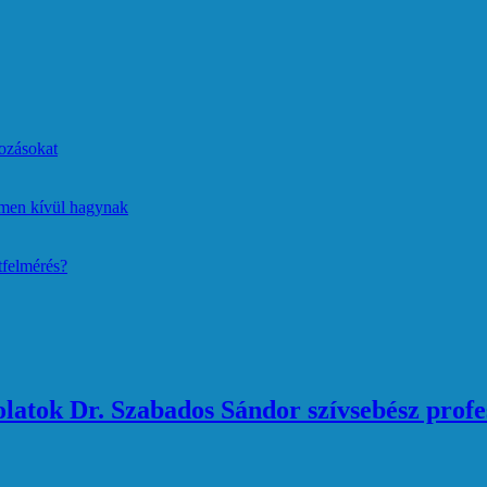
ozásokat
lmen kívül hagynak
tfelmérés?
atok Dr. Szabados Sándor szívsebész profe