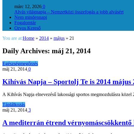
márc 12, 2026
0
Alvás világnapja – Nemzetközi összefogás a jobb alvásért
Nem mindennapi
Fogalomtár
Orvos Kereső
You are at:
Home
»
2014
»
május
»
21
Daily Archives:
máj 21, 2014
Egészségmegőrzés
máj 21, 2014
0
Kihívás Napja – Sportolj Te is 2014 május 
A Kihívás Napja elnevezésű lakossági sportos megmozdulásra közel 2
Táplálkozás
máj 21, 2014
3
A mediterrán étrend vérnyomáscsökkentő 