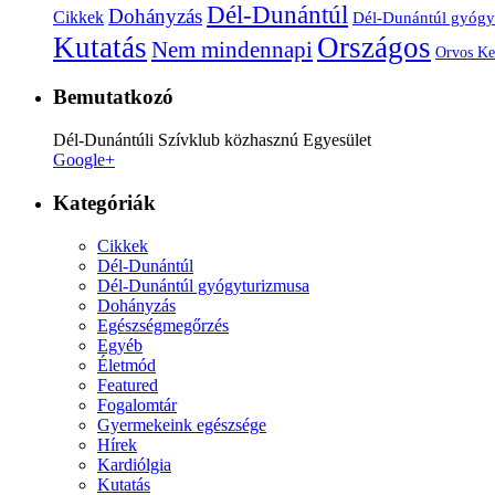
Dél-Dunántúl
Dohányzás
Cikkek
Dél-Dunántúl gyógy
Kutatás
Országos
Nem mindennapi
Orvos Ke
Bemutatkozó
Dél-Dunántúli Szívklub közhasznú Egyesület
Google+
Kategóriák
Cikkek
Dél-Dunántúl
Dél-Dunántúl gyógyturizmusa
Dohányzás
Egészségmegőrzés
Egyéb
Életmód
Featured
Fogalomtár
Gyermekeink egészsége
Hírek
Kardiólgia
Kutatás