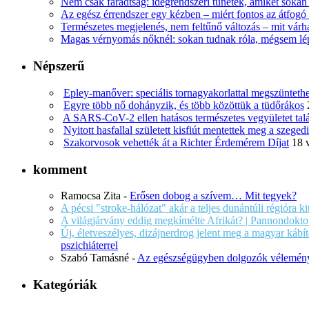
Nem csak fáradtság: idegrendszeri tünetek, amiket soka
Az egész érrendszer egy kézben – miért fontos az átfogó 
Természetes megjelenés, nem feltűnő változás – mit várha
Magas vérnyomás nőknél: sokan tudnak róla, mégsem l
Népszerű
Epley-manőver: speciális tornagyakorlattal megszüntethe
Egyre több nő dohányzik, és több közöttük a tüdőrákos
A SARS-CoV-2 ellen hatásos természetes vegyületet tal
Nyitott hasfallal született kisfiút mentettek meg a szege
Szakorvosok vehették át a Richter Érdemérem Díjat
18 
komment
Ramocsa Zita
-
Erősen dobog a szívem… Mit tegyek?
A pécsi "stroke-hálózat" akár a teljes dunántúli régióra k
A világjárvány eddig megkímélte Afrikát? | Pannondokto
Új, életveszélyes, dizájnerdrog jelent meg a magyar káb
pszichiáterrel
Szabó Tamásné
-
Az egészségügyben dolgozók vélemény
Kategóriák