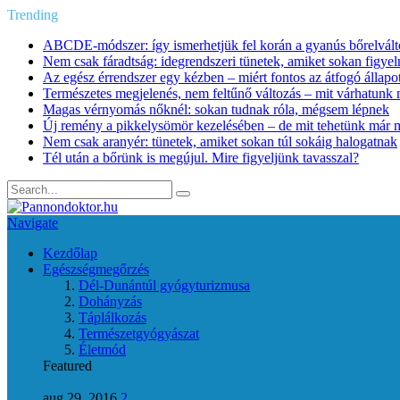
Trending
ABCDE‑módszer: így ismerhetjük fel korán a gyanús bőrelvált
Nem csak fáradtság: idegrendszeri tünetek, amiket sokan figye
Az egész érrendszer egy kézben – miért fontos az átfogó állapo
Természetes megjelenés, nem feltűnő változás – mit várhatunk m
Magas vérnyomás nőknél: sokan tudnak róla, mégsem lépnek
Új remény a pikkelysömör kezelésében – de mit tehetünk már 
Nem csak aranyér: tünetek, amiket sokan túl sokáig halogatnak
Tél után a bőrünk is megújul. Mire figyeljünk tavasszal?
Navigate
Kezdőlap
Egészségmegőrzés
Dél-Dunántúl gyógyturizmusa
Dohányzás
Táplálkozás
Természetgyógyászat
Életmód
Featured
aug 29, 2016
2