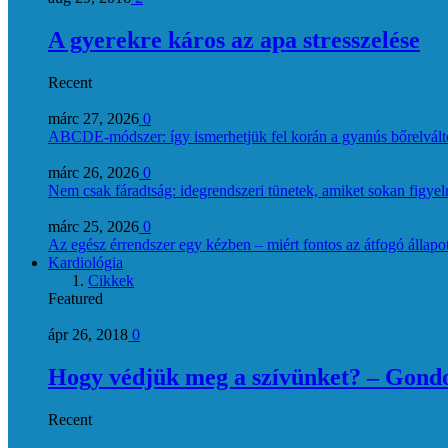
A gyerekre káros az apa stresszelése
Recent
márc 27, 2026
0
ABCDE‑módszer: így ismerhetjük fel korán a gyanús bőrelvált
márc 26, 2026
0
Nem csak fáradtság: idegrendszeri tünetek, amiket sokan figye
márc 25, 2026
0
Az egész érrendszer egy kézben – miért fontos az átfogó állapo
Kardiológia
Cikkek
Featured
ápr 26, 2018
0
Hogy védjük meg a szívünket? – Gondol
Recent