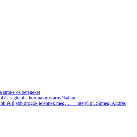
 a stroke-os betegeket
i és segíteni a koronavírus árnyékában
újabb és újabb drogok jelennek meg…” – interjú dr. Sümegi András