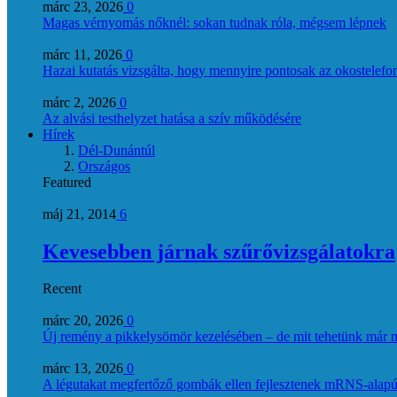
márc 23, 2026
0
Magas vérnyomás nőknél: sokan tudnak róla, mégsem lépnek
márc 11, 2026
0
Hazai kutatás vizsgálta, hogy mennyire pontosak az okostelefon
márc 2, 2026
0
Az alvási testhelyzet hatása a szív működésére
Hírek
Dél-Dunántúl
Országos
Featured
máj 21, 2014
6
Kevesebben járnak szűrővizsgálatokra
Recent
márc 20, 2026
0
Új remény a pikkelysömör kezelésében – de mit tehetünk már 
márc 13, 2026
0
A légutakat megfertőző gombák ellen fejlesztenek mRNS-alapú