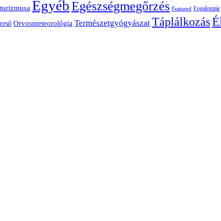
Egyéb
Egészségmegőrzés
turizmusa
Fogalomtár
Featured
É
Táplálkozás
Természetgyógyászat
Orvosmeteorológia
reső