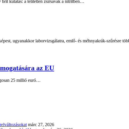
t kutatás: a telítetlen zsírsavak a nitritben…
 képest, ugyanakkor laborvizsgálatra, emlő- és méhnyakrák-szűrésre 
támogatására az EU
agosan 25 millió euró…
elváltozásokat
márc 27, 2026