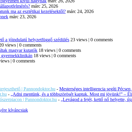
n figyelmen kívül hagynak
márc 26, 2026
állapotfelmérés?
márc 25, 2026
tunk ma az esztétikai kezelésektől?
márc 24, 2026
épnek
márc 23, 2026
tő a jóindulatú helyzetfüggő szédülés
23 views
|
0 comments
20 views
|
0 comments
áltak magyar kutatók
18 views
|
0 comments
di gyermekklinikán
18 views
|
0 comments
views
|
0 comments
iterjeszthető | Pannondoktor.hu
-
Mesterséges intelligencia segíti Pécsen
r.hu
-
„Adni mentünk, és a többszörösét kaptuk. Most mi jövünk!” – Éln
ítószerpiacon | Pannondoktor.hu
-
„Levágod a fejét, kettő nő helyette, 
ére kíváncsiak