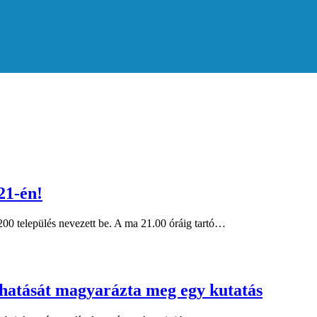
21-én!
00 település nevezett be. A ma 21.00 óráig tartó…
hatását magyarázta meg egy kutatás