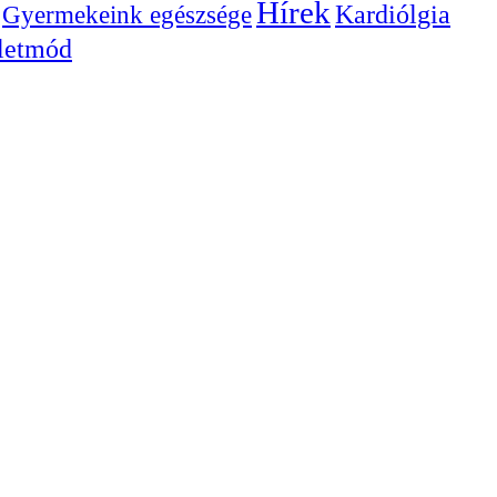
Hírek
Gyermekeink egészsége
Kardiólgia
letmód