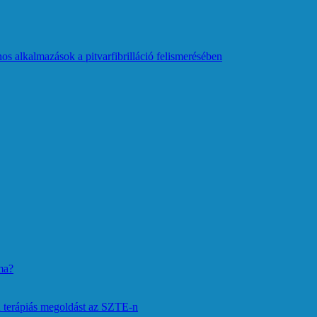
os alkalmazások a pitvarfibrilláció felismerésében
ma?
 terápiás megoldást az SZTE-n