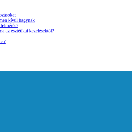
ozásokat
lmen kívül hagynak
tfelmérés?
a az esztétikai kezelésektől?
ma?