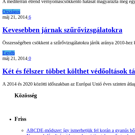
A mediterrán étrend vérnyomáscsökkentő hatását magyarázta meg egy bri
Országos
máj 21, 2014
6
Kevesebben járnak szűrővizsgálatokra
Összességében csökkent a szűrővizsgálatokra járók aránya 2010-hez
Egyéb
máj 21, 2014
0
Két és félszer többet költhet védőoltások 
A 2014 és 2020 közötti időszakban az Európai Unió éves szinten átl
Közösség
Friss
ABCDE‑módszer: így ismerhetjük fel korán a gyanús bőr