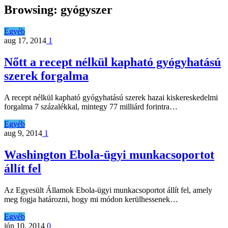
Browsing:
gyógyszer
Egyéb
aug 17, 2014
1
Nőtt a recept nélkül kapható gyógyhatású
szerek forgalma
A recept nélkül kapható gyógyhatású szerek hazai kiskereskedelmi
forgalma 7 százalékkal, mintegy 77 milliárd forintra…
Egyéb
aug 9, 2014
1
Washington Ebola-ügyi munkacsoportot
állít fel
Az Egyesült Államok Ebola-ügyi munkacsoportot állít fel, amely
meg fogja határozni, hogy mi módon kerülhessenek…
Egyéb
jún 10, 2014
0