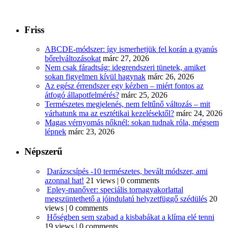
Friss
ABCDE‑módszer: így ismerhetjük fel korán a gyanús
bőrelváltozásokat
márc 27, 2026
Nem csak fáradtság: idegrendszeri tünetek, amiket
sokan figyelmen kívül hagynak
márc 26, 2026
Az egész érrendszer egy kézben – miért fontos az
átfogó állapotfelmérés?
márc 25, 2026
Természetes megjelenés, nem feltűnő változás – mit
várhatunk ma az esztétikai kezelésektől?
márc 24, 2026
Magas vérnyomás nőknél: sokan tudnak róla, mégsem
lépnek
márc 23, 2026
Népszerű
Darázscsípés -10 természetes, bevált módszer, ami
azonnal hat!
21 views
|
0 comments
Epley-manőver: speciális tornagyakorlattal
megszüntethető a jóindulatú helyzetfüggő szédülés
20
views
|
0 comments
Hőségben sem szabad a kisbabákat a klíma elé tenni
19 views
|
0 comments