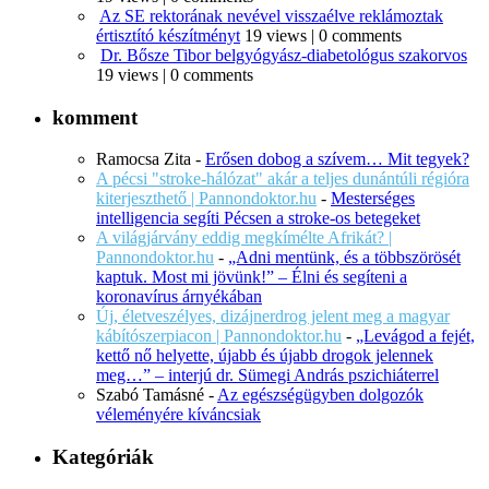
Az SE rektorának nevével visszaélve reklámoztak
értisztító készítményt
19 views
|
0 comments
Dr. Bősze Tibor belgyógyász-diabetológus szakorvos
19 views
|
0 comments
komment
Ramocsa Zita
-
Erősen dobog a szívem… Mit tegyek?
A pécsi "stroke-hálózat" akár a teljes dunántúli régióra
kiterjeszthető | Pannondoktor.hu
-
Mesterséges
intelligencia segíti Pécsen a stroke-os betegeket
A világjárvány eddig megkímélte Afrikát? |
Pannondoktor.hu
-
„Adni mentünk, és a többszörösét
kaptuk. Most mi jövünk!” – Élni és segíteni a
koronavírus árnyékában
Új, életveszélyes, dizájnerdrog jelent meg a magyar
kábítószerpiacon | Pannondoktor.hu
-
„Levágod a fejét,
kettő nő helyette, újabb és újabb drogok jelennek
meg…” – interjú dr. Sümegi András pszichiáterrel
Szabó Tamásné
-
Az egészségügyben dolgozók
véleményére kíváncsiak
Kategóriák