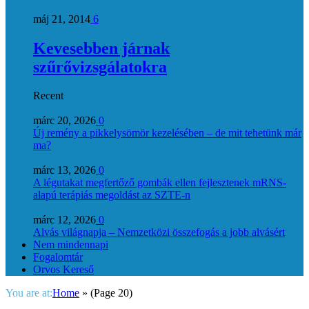
máj 21, 2014
6
Kevesebben járnak
szűrővizsgálatokra
Recent
márc 20, 2026
0
Új remény a pikkelysömör kezelésében – de mit tehetünk már
ma?
márc 13, 2026
0
A légutakat megfertőző gombák ellen fejlesztenek mRNS-
alapú terápiás megoldást az SZTE-n
márc 12, 2026
0
Alvás világnapja – Nemzetközi összefogás a jobb alvásért
Nem mindennapi
Fogalomtár
Orvos Kereső
You are at:
Home
»
(Page 20)