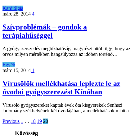
Kardiólgia
márc 28, 2014
4
Szívproblémák – gondok a
terápiahűséggel
A gyógyszerszedés megbízhatósága nagyrészt attól függ, hogy az
orvos milyen mértékben hangsúlyozza az időben történő…
Egyéb
márc 15, 2014
1
Vírusölők mellékhatása leplezte le az
óvodai gyógyszerezést Kínában
Vírusölő gyógyszereket kaptak évek óta kisgyerekek Senhszi
tartomány székhelyének két óvodájában, a mellékhatások miatt a…
Previous
1
…
18
19
20
Közösség