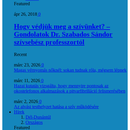
Featured
ápr 26, 2018
0
Hogy védjük meg a szívünket? –
Gondolatok Dr. Szabados Sándor
szívsebész professzortól
Recent
márc 23, 2026
0
Magas vérnyomás nőknél: sokan tudnak róla, mégsem lépnek
márc 11, 2026
0
Hazai kutatás vizsgálta, hogy mennyire pontosak az
okostelefonos alkalmazások a pitvarfibrilláció felismerésében
márc 2, 2026
0
Az alvási testhelyzet hatása a szív működésére
Hírek
Dél-Dunántúl
Országos
Featured