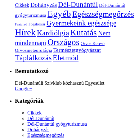
Dél-Dunántúl
Dohányzás
Cikkek
Dél-Dunántúl
Egyéb
Egészségmegőrzés
gyógyturizmusa
Gyermekeink egészsége
Fogalomtár
Featured
Hírek
Kutatás
Kardiólgia
Nem
Országos
mindennapi
Orvos Kereső
Természetgyógyászat
Orvosmeteorológia
Életmód
Táplálkozás
Bemutatkozó
Dél-Dunántúli Szívklub közhasznú Egyesület
Google+
Kategóriák
Cikkek
Dél-Dunántúl
Dél-Dunántúl gyógyturizmusa
Dohányzás
Egészségmegőrzés