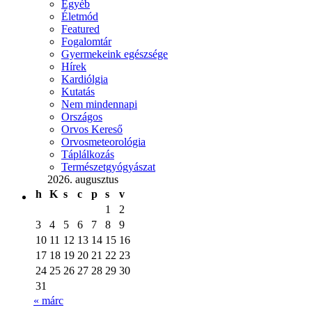
Egyéb
Életmód
Featured
Fogalomtár
Gyermekeink egészsége
Hírek
Kardiólgia
Kutatás
Nem mindennapi
Országos
Orvos Kereső
Orvosmeteorológia
Táplálkozás
Természetgyógyászat
2026. augusztus
h
K
s
c
p
s
v
1
2
3
4
5
6
7
8
9
10
11
12
13
14
15
16
17
18
19
20
21
22
23
24
25
26
27
28
29
30
31
« márc