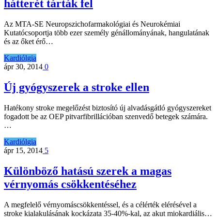
hátterét tárták fel
Az MTA-SE Neuropszichofarmakológiai és Neurokémiai
Kutatócsoportja több ezer személy génállományának, hangulatának
és az őket érő…
Kardiólgia
ápr 30, 2014
0
Új gyógyszerek a stroke ellen
Hatékony stroke megelőzést biztosító új alvadásgátló gyógyszereket
fogadott be az OEP pitvarfibrillációban szenvedő betegek számára.
…
Kardiólgia
ápr 15, 2014
5
Különböző hatású szerek a magas
vérnyomás csökkentéséhez
A megfelelő vérnyomáscsökkentéssel, és a célérték elérésével a
stroke kialakulásának kockázata 35-40%-kal, az akut miokardiális…