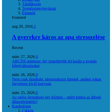
Táplálkozás
Természetgyógyászat
Életmód
Featured
aug 29, 2016
2
A gyerekre káros az apa stresszelése
Recent
márc 27, 2026
0
ABCDE‑módszer: így ismerhetjük fel korán a gyanús
bőrelváltozásokat
márc 26, 2026
0
Nem csak fáradtság: idegrendszeri tünetek, amiket sokan
figyelmen kívül hagynak
márc 25, 2026
0
Az egész érrendszer egy kézben – miért fontos az átfogó
állapotfelmérés?
Kardiológia
Cikkek