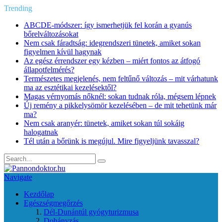
Trending
ABCDE‑módszer: így ismerhetjük fel korán a gyanús
bőrelváltozásokat
Nem csak fáradtság: idegrendszeri tünetek, amiket sokan
figyelmen kívül hagynak
Az egész érrendszer egy kézben – miért fontos az átfogó
állapotfelmérés?
Természetes megjelenés, nem feltűnő változás – mit várhatunk
ma az esztétikai kezelésektől?
Magas vérnyomás nőknél: sokan tudnak róla, mégsem lépnek
Új remény a pikkelysömör kezelésében – de mit tehetünk már
ma?
Nem csak aranyér: tünetek, amiket sokan túl sokáig
halogatnak
Tél után a bőrünk is megújul. Mire figyeljünk tavasszal?
Navigate
Kezdőlap
Egészségmegőrzés
Dél-Dunántúl gyógyturizmusa
Dohányzás