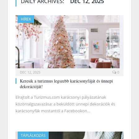
DAILY ARCHIVES:
DEC 12, 2025
HÍREK
DEC 12, 2025
0
Keresik a turizmus legszebb karácsonyfáját és ünnepi
dekorációját!
Elrajtolt a Turizmus.com karácsonyi pályázatának
közönségszavazása: a beküldött ünnepi dekorációk és
karácsonyfák mostantól a Facebookon…
TÁPLÁLKOZÁS