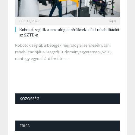
DEC 12, 2025
0
Robotok segítik a neurológiai sérülések utáni rehabilitációt
az SZTE-n
Robotok segítik a betegek neurológiai sérülések utáni
rehabilitációját a Szegedi Tudományegyetemen (SZTE)
mintegy egymilliárd forintos…
KÖZÖSSÉG
FRISS