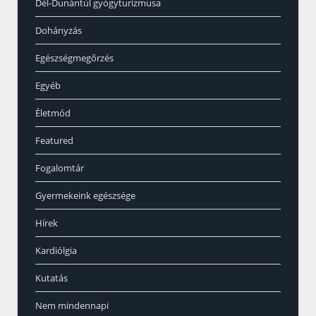
Dél-Dunántúl gyógyturizmusa
Dohányzás
Egészségmegőrzés
Egyéb
Életmód
Featured
Fogalomtár
Gyermekeink egészsége
Hírek
Kardiólgia
Kutatás
Nem mindennapi