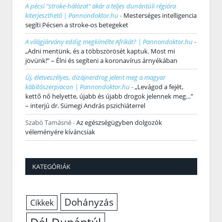
A pécsi "stroke-hálózat" akár a teljes dunántúli régióra
kiterjeszthető | Pannondoktor.hu
-
Mesterséges intelligencia
segíti Pécsen a stroke-os betegeket
A világjárvány eddig megkímélte Afrikát? | Pannondoktor.hu
-
„Adni mentünk, és a többszörösét kaptuk. Most mi
jövünk!” – Élni és segíteni a koronavírus árnyékában
Új, életveszélyes, dizájnerdrog jelent meg a magyar
kábítószerpiacon | Pannondoktor.hu
-
„Levágod a fejét,
kettő nő helyette, újabb és újabb drogok jelennek meg…”
– interjú dr. Sümegi András pszichiáterrel
Szabó Tamásné
-
Az egészségügyben dolgozók
véleményére kíváncsiak
KATEGÓRIÁK
Dohányzás
Cikkek