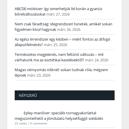
ABCDE‑módszer: így ismerhetjük fel korán a gyanús
bőrelváltozásokat
márc 27, 2026
Nem csak fáradtság: idegrendszeri tünetek, amiket sokan
figyelmen kívül hagynak
márc 26, 2026
Az egész érrendszer egy kézben – miért fontos az átfogó
állapotfelmérés?
márc 25, 2026
Természetes megjelenés, nem feltűnő változás – mit
várhatunk ma az esztétikai kezelésektől?
márc 24, 2026
Magas vérnyomás nőknél: sokan tudnak róla, mégsem
lépnek
márc 23, 2026
NÉPSZERŰ
Epley-manőver: speciális tornagyakorlattal
megszüntethető a jóindulatú helyzetfüggő szédülés
22 views
|
0 comments