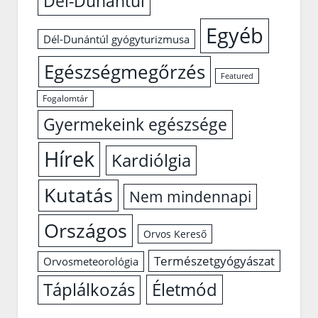
Dél-Dunántúl
Egyéb
Dél-Dunántúl gyógyturizmusa
Egészségmegőrzés
Featured
Fogalomtár
Gyermekeink egészsége
Hírek
Kardiólgia
Kutatás
Nem mindennapi
Országos
Orvos Kereső
Természetgyógyászat
Orvosmeteorológia
Életmód
Táplálkozás