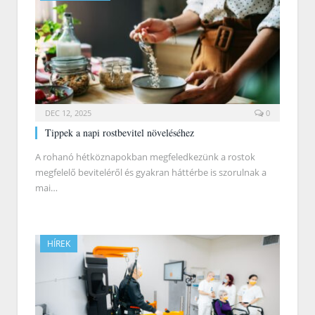
DEC 12, 2025
0
Tippek a napi rostbevitel növeléséhez
A rohanó hétköznapokban megfeledkezünk a rostok
megfelelő beviteléről és gyakran háttérbe is szorulnak a
mai…
HÍREK