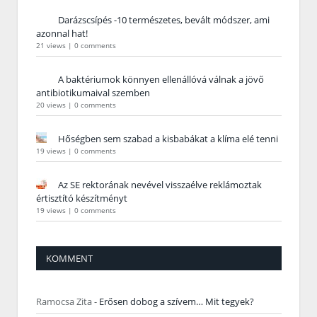
Darázscsípés -10 természetes, bevált módszer, ami
azonnal hat!
21 views
|
0 comments
A baktériumok könnyen ellenállóvá válnak a jövő
antibiotikumaival szemben
20 views
|
0 comments
Hőségben sem szabad a kisbabákat a klíma elé tenni
19 views
|
0 comments
Az SE rektorának nevével visszaélve reklámoztak
értisztító készítményt
19 views
|
0 comments
KOMMENT
Ramocsa Zita
-
Erősen dobog a szívem… Mit tegyek?