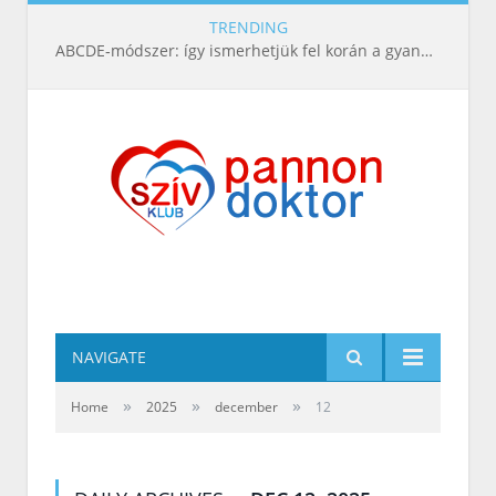
TRENDING
ABCDE‑módszer: így ismerhetjük fel korán a gyanús bőrelváltozásokat
NAVIGATE
»
»
»
Home
2025
december
12